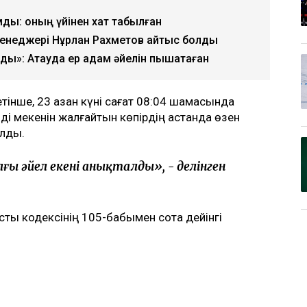
мды: оның үйінен хат табылған
енеджері Нұрлан Рахметов қайтыс болды
»: Ақтауда ер адам әйелін пышақтаған
тінше, 23 қазан күні сағат 08:04 шамасында
і мекенін жалғайтын көпірдің астанда өзен
ылды.
лғы әйел екені анықталды», - делінген
тық кодексінің 105-бабымен сотқа дейінгі