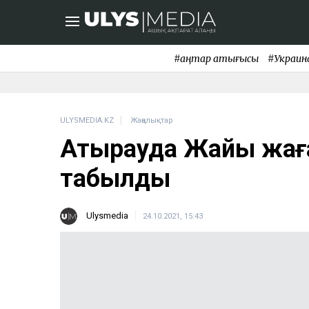
#қаңтар қақтығысы
#Украин
ULYSMEDIA.KZ
Жаңалықтар
Атырауда Жайық жағ
табылды
Ulysmedia
24.10.2021, 15:43