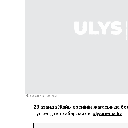
Фото: ашық дереккөз
23 қазанда Жайық өзенінің жағасында б
түскен, деп хабарлайды
ulysmedia.kz
.