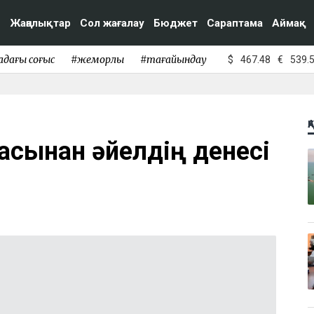
Жаңалықтар
Сол жағалау
Бюджет
Сараптама
Аймақ
адағы соғыс
#жемқорлық
#тағайындау
$
467.48
€
539.
Қ
асынан әйелдің денесі