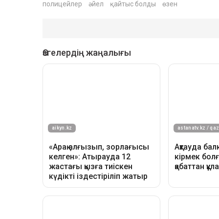
полицейлер
әйел
қайтыс болды
өзен