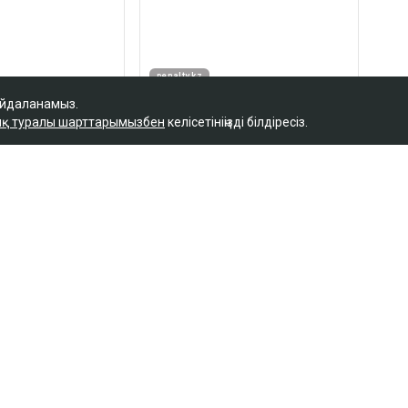
айдаланамыз.
қ туралы шарттарымызбен
келісетініңізді білдіресіз.