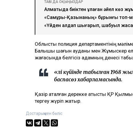
ТАҒЫ ДА ОҚЫҢЫЗДАР
Алматыда биіктен құлаған әйел көз жұ
«Самұрық-Қазынаның» бұрынғы топ-м
«Үйден алдап шығарып, шабуыл жасады
Облыстық полиция департаментінің мәліме
Балықшы шағын ауданы мен Жұмыскер елд
жағасында белгісіз адамның денесі таб
«Өлі күйінде табылған 1968 жы
баспасөз хабарламасында.
Қазір аталған дерекке қатысты ҚР Қылмыс
тергеу жүріп жатыр.
Достарыңмен бөліс