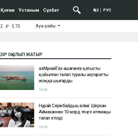
Қоғам
Ұстаным
Сұхбат
ҚАЗ
РУС
Ауа-райы
52
₽
5.73
АЗІР ОҚЫЛЫП ЖАТЫР
ҚазМұнайГаз Қашағанға қатысты
қойылған талап туралы ақпаратты
жоққа шығарды
18:20
Нұрай Серікбайдың өлімі: Шерхан
Аймаханнан 10 млрд теңге өтемақы
талап етілді
18:03