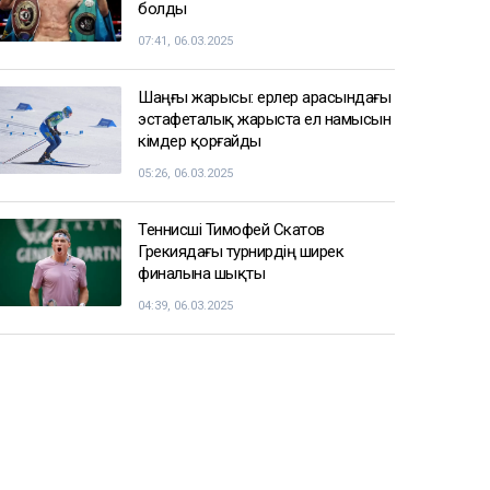
болды
07:41, 06.03.2025
Шаңғы жарысы: ерлер арасындағы
эстафеталық жарыста ел намысын
кімдер қорғайды
05:26, 06.03.2025
Теннисші Тимофей Скатов
Грекиядағы турнирдің ширек
финалына шықты
04:39, 06.03.2025