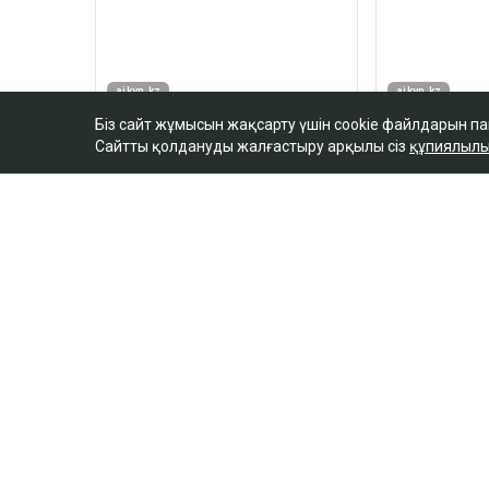
Біз сайт жұмысын жақсарту үшін cookie файлдарын п
Сайтты қолдануды жалғастыру арқылы сіз
құпиялылы
ULYSMEDIA.KZ
Жаңалықтар