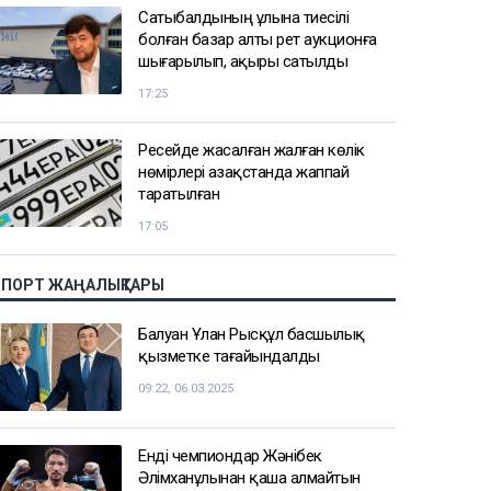
Сатыбалдының ұлына тиесілі
болған базар алты рет аукционға
шығарылып, ақыры сатылды
17:25
Ресейде жасалған жалған көлік
нөмірлері Қазақстанда жаппай
таратылған
17:05
СПОРТ ЖАҢАЛЫҚТАРЫ
Балуан Ұлан Рысқұл басшылық
қызметке тағайындалды
09:22, 06.03.2025
Енді чемпиондар Жәнібек
Әлімханұлынан қаша алмайтын