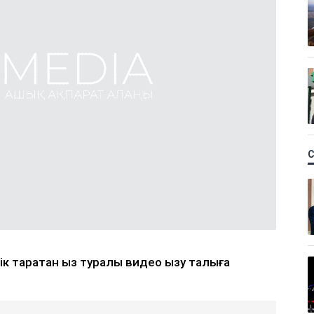
к таратқан қыз туралы видео қызу талқыға