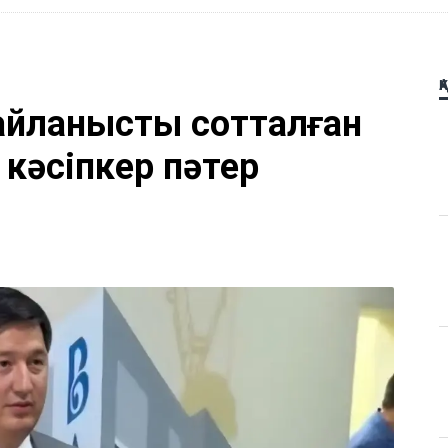
Қ
айланысты сотталған
 кәсіпкер пәтер