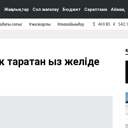
Жаңалықтар
Сол жағалау
Бюджет
Сараптама
Аймақ
адағы соғыс
#жемқорлық
#тағайындау
$
469.85
€
542.
Қ
к таратқан қыз желіде