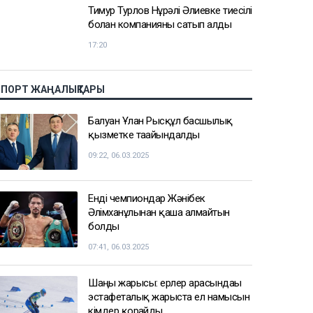
Тимур Турлов Нұрәлі Әлиевке тиесілі
болған компанияны сатып алды
17:20
СПОРТ ЖАҢАЛЫҚТАРЫ
Балуан Ұлан Рысқұл басшылық
қызметке тағайындалды
09:22, 06.03.2025
Енді чемпиондар Жәнібек
Әлімханұлынан қаша алмайтын
болды
07:41, 06.03.2025
Шаңғы жарысы: ерлер арасындағы
эстафеталық жарыста ел намысын
кімдер қорғайды