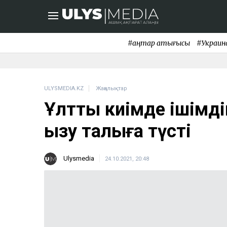
#қаңтар қақтығысы
#Украин
ULYSMEDIA.KZ
Жаңалықтар
Ұлттық киімде ішімді
қызу талқыға түсті
Ulysmedia
24.10.2021, 20:48