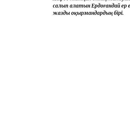
салып алатын Ердоғандай ер ел
жазды оқырмандардың бірі.