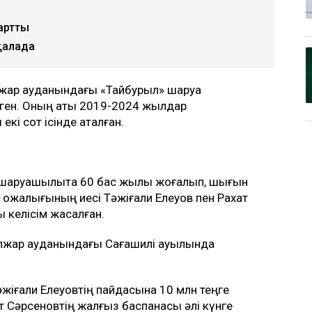
артты
қалада
лжар ауданындағы «Тайбурыл» шаруа
ген. Оның аты 2019-2024 жылдар
кі сот ісінде аталған.
шаруашылықта 60 бас жылқы жоғалып, шығын
а қожалығының иесі Тәжіғали Елеуов пен Рахат
 келісім жасалған.
лжар ауданындағы Сағашилі ауылында
әжіғали Елеуовтің пайдасына 10 млн теңге
т Сәрсеновтің жалғыз баспанасы әлі күнге