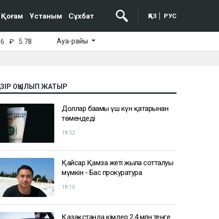
Қоғам
Ұстаным
Сұхбат
ҚАЗ
РУС
Ауа-райы
16
₽
5.78
АЗІР ОҚЫЛЫП ЖАТЫР
Доллар бағамы үш күн қатарынан
төмендеді
18:52
Қайсар Қамза жеті жылға сотталуы
мүмкін - Бас прокуратура
18:10
Қазақстанда кімдер 2,4 млн теңге