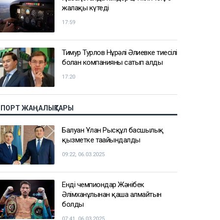
жалақы күтеді
17:59
Тимур Турлов Нұрәлі Әлиевке тиесілі
болған компанияны сатып алды
17:20
СПОРТ ЖАҢАЛЫҚТАРЫ
Балуан Ұлан Рысқұл басшылық
қызметке тағайындалды
09:22, 06.03.2025
Енді чемпиондар Жәнібек
Әлімханұлынан қаша алмайтын
болды
07:41, 06.03.2025