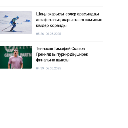
Шаңғы жарысы: ерлер арасындағы
эстафеталық жарыста ел намысын
кімдер қорғайды
05:26, 06.03.2025
Теннисші Тимофей Скатов
Грекиядағы турнирдің ширек
финалына шықты
04:39, 06.03.2025