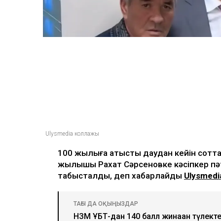
Ulysmedia коллажы
100 жылқыға қатысты даудан кейін соттал
жылқышы Рахат Сәрсеновке кәсіпкер пә
табысталды, деп хабарлайды
Ulysmedi
ТАҒЫ ДА ОҚЫҢЫЗДАР
НЗМ ҰБТ-дан 140 балл жинаған түлект