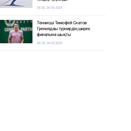
05:26, 06.03.2025
Теннисші Тимофей Скатов
Грекиядағы турнирдің ширек
финалына шықты
04:39, 06.03.2025