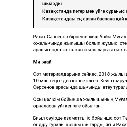
шығарды
Қазақстанда пәтер мен үйге сұраныс 
Қазақстандағы ең арзан баспана қай 
Рахат Сәрсенов бірнеше жыл бойы Мұға
қожалығында жылқышы болып жұмыс істе
аралығында жоғалған жылқыларға қатысты е
Мән-жай
Сот материалдарына сәйкес, 2018 жылы 
10 млн теңге деп көрсетілген. Кейін шару
Сәрсенов арасында шығынды өтеу туралы
Осы келісім бойынша жылқышының Мұға
орналасқан үйі кепілге қойылған.
Биыл сәуірде азаматтық іс бойынша сот Т
өндіру туралы шешім шығарды, яғни Раха