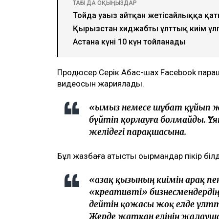
ТАҒЫ ДА ОҚЫҢЫЗДАР
Тойда уағыз айтқан жетісайлыққа қа
Қырғызстан хиджабты ұлттық киім үлг
Астана күні 10 күн тойланады
Продюсер Серік Абас-шах Facebook парақш
видеосын жариялады.
«Қымыз немесе шұбат құйып ж
бүйтіп қорлауға болмайды. Ұя
желідегі парақшасына.
Бұл жазбаға қатысты оқырмандар пікір білд
«Қазақ қызының киімін арақ п
«креативті» бизнесмендердің т
дейтін қожасы жоқ елде ұлтт
Жерде жатқан елінің жалауша