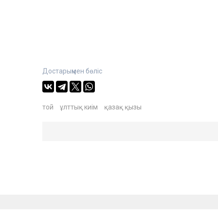
Достарыңмен бөліс
той
ұлттық киім
қазақ қызы