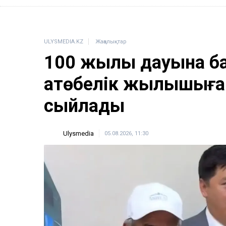
ULYSMEDIA.KZ
Жаңалықтар
100 жылқы дауына б
ақтөбелік жылқышыға
сыйлады
Ulysmedia
05.08.2026, 11:30