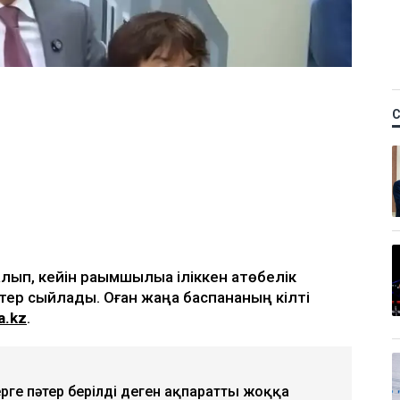
ып, кейін рақымшылыққа іліккен ақтөбелік
тер сыйлады. Оған жаңа баспананың кілті
a.kz
.
ерге пәтер берілді деген ақпаратты жоққа