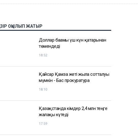
АЗІР ОҚЫЛЫП ЖАТЫР
Доллар бағамы үш күн қатарынан
төмендеді
18:52
Қайсар Қамза жеті жылға сотталуы
мүмкін - Бас прокуратура
18:10
Қазақстанда кімдер 2,4 млн теңге
жалақы күтеді
17:59