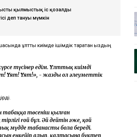
тысты қылмыстық іс қозғалды
ісі деп тануы мүмкін
асында ұлттық киімде ішімдік таратқан қыздың
үрсе түсінер едім. Ұлттық киімді
т! Ұят! Ұят!», - жазды ол әлеуметтік
ірді.
ен табаққа төсеніш қылған
ірлігі ғой бұл. Әй дейтін әже, қой
ық мүдде табанасты бола береді.
сын еңкейіп алып, қалтасына бүктеп