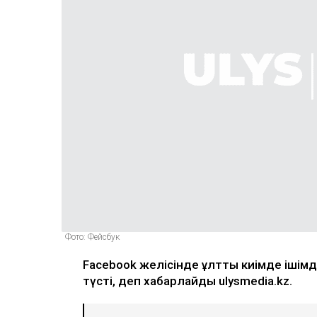
Фото: Фейсбук
Facebook желісінде ұлттық киімде ішімді
түсті, деп хабарлайды ulysmedia.kz.