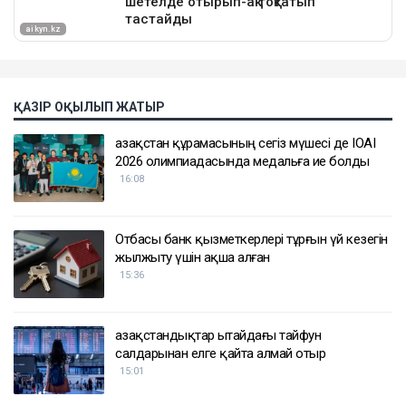
ҚАЗІР ОҚЫЛЫП ЖАТЫР
Қазақстан құрамасының сегіз мүшесі де IOAI
2026 олимпиадасында медальға ие болды
16:08
Отбасы банк қызметкерлері тұрғын үй кезегін
жылжыту үшін ақша алған
15:36
Қазақстандықтар Қытайдағы тайфун
салдарынан елге қайта алмай отыр
15:01