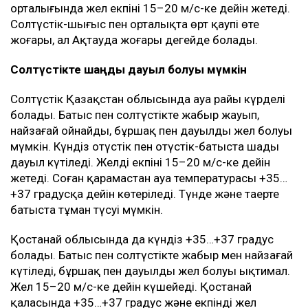
орталығында жел екпіні 15–20 м/с-ке дейін жетеді.
Солтүстік-шығыс пен орталықта өрт қаупі өте
жоғары, ал Ақтауда жоғары деңгейде болады.
Солтүстікте шаңды дауыл болуы мүмкін
Солтүстік Қазақстан облысында ауа райы күрделі
болады. Батыс пен солтүстікте жаңбыр жауып,
найзағай ойнайды, бұршақ пен дауылды жел болуы
мүмкін. Күндіз оңтүстік пен оңтүстік-батыста шаңды
дауыл күтіледі. Желдің екпіні 15–20 м/с-ке дейін
жетеді. Соған қарамастан ауа температурасы +35…
+37 градусқа дейін көтеріледі. Түнде және таңертең
батыста тұман түсуі мүмкін.
Қостанай облысында да күндіз +35…+37 градус
болады. Батыс пен солтүстікте жаңбыр мен найзағай
күтіледі, бұршақ пен дауылды жел болуы ықтимал.
Жел 15–20 м/с-ке дейін күшейеді. Қостанай
қаласында +35…+37 градус және екпінді жел