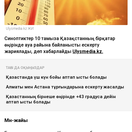
Ulysmedia.kz ЖИ
Синоптиктер 10 тамызға Қазақстанның бірқатар
өңірінде ауа райына байланысты ескерту
жариялады, деп хабарлайды
Ulysmedia.kz.
ТАҒЫ ДА ОҚЫҢЫЗДАР
Қазақстанда үш күн бойы аптап ыстық болады
Алматы мен Астана тұрғындарына ескерту жасалды
Қазақстанның бірнеше өңірінде +43 градусқа дейін
аптап ыстық болады
Мән-жайы