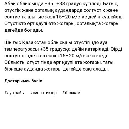
Абай облысында +35…+38 градус күтіледі. Батыс,
оңтүстік және орталық аудандарда солтүстік және
солтүстік-шығыс желі 15–20 м/с-ке дейін күшейеді.
Оңтүстікте өрт қаупі өте жоғары, орталықта жоғары
деңгейде болады.
Шығыс Қазақстан облысының оңтүстігінде ауа
температурасы +35 градусқа дейін көтеріледі. Өңірдің
солтүстігінде жел екпіні 15–20 м/с-ке жетеді.
Облыстың оңтүстігінде өрт қаупі өте жоғары, тағы
бірнеше ауданда жоғары деңгейде сақталады.
Достарыңмен бөліс
ауа райы
синоптиктер
болжам