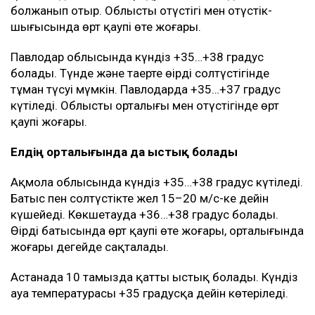
болжанып отыр. Облыстың оңтүстігі мен оңтүстік-
шығысында өрт қаупі өте жоғары.
Павлодар облысында күндіз +35…+38 градус
болады. Түнде және таңертең өңірдің солтүстігінде
тұман түсуі мүмкін. Павлодарда +35…+37 градус
күтіледі. Облыстың орталығы мен оңтүстігінде өрт
қаупі жоғары.
Елдің орталығында да ыстық болады
Ақмола облысында күндіз +35…+38 градус күтіледі.
Батыс пен солтүстікте жел 15–20 м/с-ке дейін
күшейеді. Көкшетауда +36…+38 градус болады.
Өңірдің батысында өрт қаупі өте жоғары, орталығында
жоғары деңгейде сақталады.
Астанада 10 тамызда қатты ыстық болады. Күндіз
ауа температурасы +35 градусқа дейін көтеріледі.