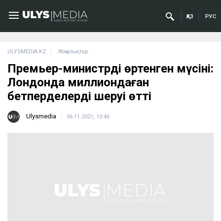
ҚАЗ
РУС
ULYSMEDIA.KZ
Жаңалықтар
Премьер-министрдің өртенген мүсіні:
Лондонда миллиондаған
бетперделердің шеруі өтті
Ulysmedia
06.11.2021, 10:46