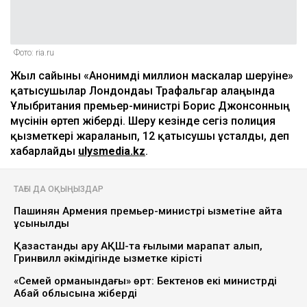
Фото: ria.ru
Жыл сайынғы «Анонимді миллион маскалар шеруіне»
қатысушылар Лондондағы Трафальгар алаңында
Ұлыбритания премьер-министрі Борис Джонсонның
мүсінін өртеп жіберді. Шеру кезінде сегіз полиция
қызметкері жараланып, 12 қатысушы ұсталды, деп
хабарлайды
ulysmedia.kz
.
ТАҒЫ ДА ОҚЫҢЫЗДАР
Пашинян Армения премьер-министрі қызметіне қайта
ұсынылды
Қазақстандық ару АҚШ-та ғылыми марапат алып,
Гринвилл әкімдігінде қызметке кірісті
«Семей орманындағы» өрт: Бектенов екі министрді
Абай облысына жіберді