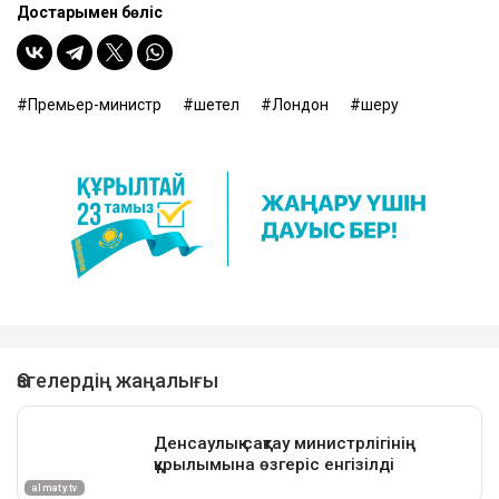
Достарыңмен бөліс
Премьер-министр
шетел
Лондон
шеру