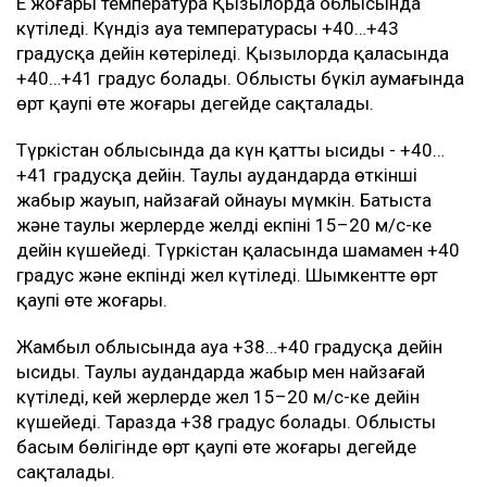
Ең жоғары температура Қызылорда облысында
күтіледі. Күндіз ауа температурасы +40…+43
градусқа дейін көтеріледі. Қызылорда қаласында
+40…+41 градус болады. Облыстың бүкіл аумағында
өрт қаупі өте жоғары деңгейде сақталады.
Түркістан облысында да күн қатты ысиды - +40…
+41 градусқа дейін. Таулы аудандарда өткінші
жаңбыр жауып, найзағай ойнауы мүмкін. Батыста
және таулы жерлерде желдің екпіні 15–20 м/с-ке
дейін күшейеді. Түркістан қаласында шамамен +40
градус және екпінді жел күтіледі. Шымкентте өрт
қаупі өте жоғары.
Жамбыл облысында ауа +38…+40 градусқа дейін
ысиды. Таулы аудандарда жаңбыр мен найзағай
күтіледі, кей жерлерде жел 15–20 м/с-ке дейін
күшейеді. Таразда +38 градус болады. Облыстың
басым бөлігінде өрт қаупі өте жоғары деңгейде
сақталады.