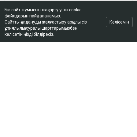
Біз сайт жұмысын жақсарту үшін cookie
файлдарын пайдаланамыз.
Келісемін
Сайтты қолдануды жалғастыру арқылы сіз
құпиялылық туралы шарттарымызбен
келісетініңізді білдіресіз.
ҚАЗІР ОҚЫЛЫП ЖАТЫР
Қазақстан құрамасының сегіз мүшесі де IOAI
2026 олимпиадасында медальға ие болды
16:08