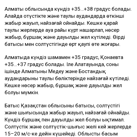
Алматы облысында күндіз +35…+38 градус болады.
Алайда оңтүстікте және таулы аудандарда өткінші
жаңбыр жауып, найзағай ойнайды. Кешке қарай
таулы жерлерде ауа райы күрт нашарлап, нөсер
жаңбыр, бұршақ және дауылды жел күтіледі. Өңірдің
батысы мен солтүстігінде өрт қаупі өте жоғары.
Алматыда күндіз шамамен +35 градус, Қонаевта
+35…+37 градус болады. Іле Алатауында, соның
ішінде Алматының Медеу және Бостандық
аудандарының таулы бөліктерінде найзағай күтіледі.
Кешке нөсер жаңбыр, бұршақ және дауылды жел
болуы мүмкін.
Батыс Қазақстан облысының батысы, солтүстігі
және шығысында жаңбыр жауып, найзағай ойнайды.
Күндіз бұршақ пен дауылды жел болуы ықтимал.
Солтүстік және солтүстік-шығыс желі кей жерлерде
15–20 м/с-ке дейін күшейеді. Облыстың басым