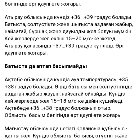
бөлігінде өрт қаупі өте жоғары.
Атырау облысында күндіз +36…+39 градус болады.
Батыста, солтүстікте және шығыста аздаған жаңбыр,
найзағай, бұршақ және дауылды жел болуы мүмкін.
Кей жерлерде жел екпіні 15–20 м/с-ке жетеді.
Атырау қаласында +37…+39 градус күтіледі. Өрт
қаупі өте жоғары.
Батыста да аптап басылмайды
Ақтөбе облысында күндіз ауа температурасы +35…
+38 градус болады. Өңірдің батысы мен солтүстігінде
аздаған жаңбыр жауып, найзағай ойнайды. Күндіз
кей жерлерде жел 15–18 м/с-ке дейін күшейеді.
Ақтөбеде +36…+38 градус болжанып отыр.
Облыстың басым бөлігінде өрт қаупі өте жоғары.
Маңғыстау облысында негізгі қолайсыз құбылыс -
қатты жел. Күндіз облыстың батысы, оңтүстігі және