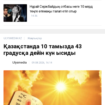
Нұрай Серікбайдың отбасы неге 10 млрд
теңге өтемақы талап етіп отыр
14:36
ULYSMEDIA.KZ
Жаңалықтар
Қазақстанда 10 тамызда 43
градусқа дейін күн ысиды
Ulysmedia
09.08.2026, 16:14