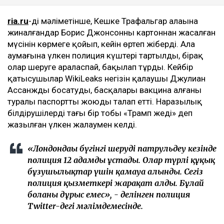
ria.ru
-дің мәліметінше, Кешке Трафальгар алаңына
жиналғандар Борис Джонсонның картоннан жасалған
мүсінін көрмеге қойып, кейін өртеп жіберді. Алаң
аумағына үлкен полиция күштері тартылды, бірақ
олар шеруге араласпай, бақылап тұрды. Кейбір
қатысушылар WikiLeaks негізін қалаушы Джулиан
Ассанжды босатуды, басқалары вакцина алғаны
туралы паспортты жоюды талап етті. Наразылық
білдірушілердің тағы бір тобы «Трамп жеңді» деп
жазылған үлкен жалаумен келді.
«Лондондағы бүгінгі шеруді патрульдеу кезінде
полиция 12 адамды ұстады. Олар түрлі құқық
бұзушылықтар үшін қамауға алынды. Сегіз
полиция қызметкері жарақат алды. Бұлай
болғаны дұрыс емес», - делінген полиция
Twitter-дегі мәлімдемесінде.