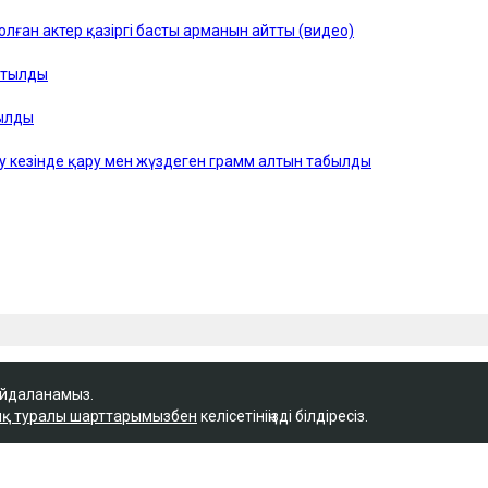
айдаланамыз.
қ туралы шарттарымызбен
келісетініңізді білдіресіз.