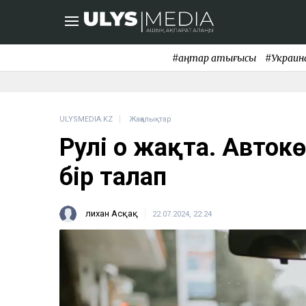
#қаңтар қақтығысы
#Украин
ULYSMEDIA.KZ
Жаңалықтар
Рулі оң жақта. Авто
бір талап
Әлихан Асқақ
22.07.2024, 22:24