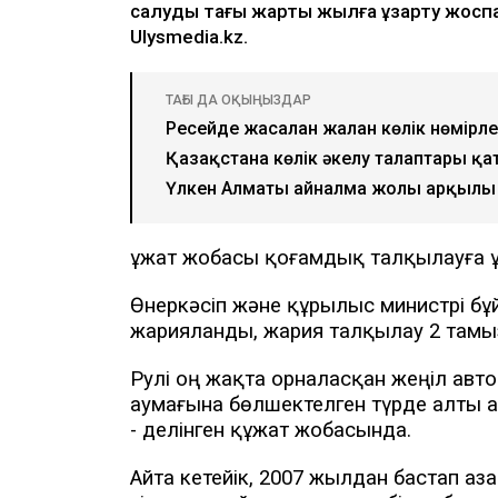
салуды тағы жарты жылға ұзарту жосп
Ulysmedia.kz.
ТАҒЫ ДА ОҚЫҢЫЗДАР
Ресейде жасалған жалған көлік нөмірл
Қазақстанға көлік әкелу талаптары қ
Үлкен Алматы айналма жолы арқылы 
Құжат жобасы қоғамдық талқылауға
Өнеркәсіп және құрылыс министрі б
жарияланды, жария талқылау 2 тамы
Рулі оң жақта орналасқан жеңіл авт
аумағына бөлшектелген түрде алты ай
- делінген құжат жобасында.
Айта кетейік, 2007 жылдан бастап Қаз