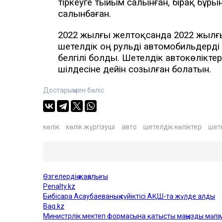
тіркеуге тыйым салынған, бірақ бұры
салынбаған.
2022 жылғы желтоқсанда 2022 жылғы
шетелдік оң рульді автомобильдерд
белгілі болды. Шетелдік автокөлікте
шілдесіне дейін созылған болатын.
Достарыңмен бөліс
көлік
көлік жүргізуші
авто
шетелдік көліктер
шете