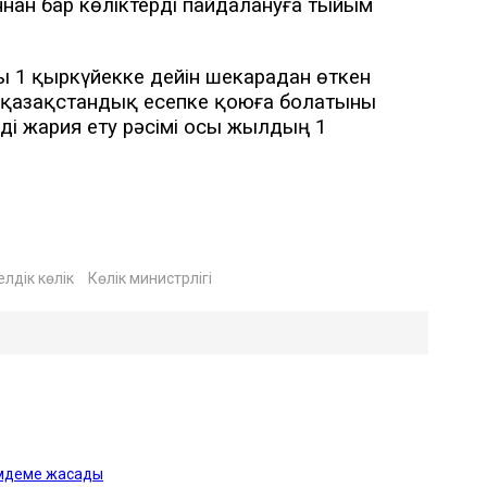
ннан бар көліктерді пайдалануға тыйым
 1 қыркүйекке дейін шекарадан өткен
і қазақстандық есепке қоюға болатыны
рді жария ету рәсімі осы жылдың 1
лдік көлік
Көлік министрлігі