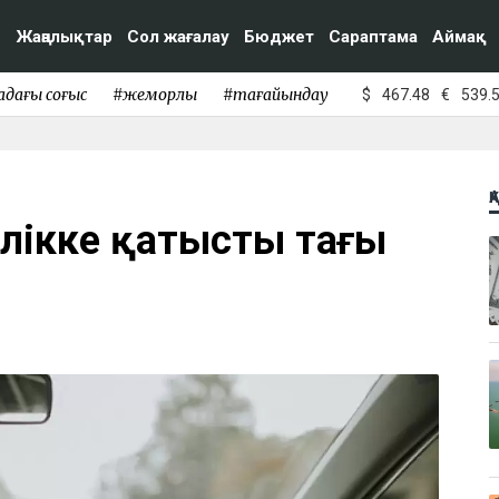
Жаңалықтар
Сол жағалау
Бюджет
Сараптама
Аймақ
адағы соғыс
#жемқорлық
#тағайындау
$
467.48
€
539.
Қ
көлікке қатысты тағы