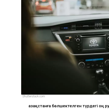
Shutterstock.com
Қазақстанға бөлшектелген түрдегі оң 