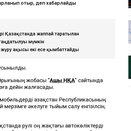
арланып отыр, деп хабарлайды
ері Қазақстанда жаппай таратылған
атаңдатылуы мүмкін
жүру ақысы екі есе қымбаттайды
 ұсынылды.
ұйрығының жобасы "
Ашық НҚА
" сайтында
зға дейін жалғасады.
омобильдерді Қазақстан Республикасының
 мерзімге әкелуге тыйым салу енгізілсін,
ақстанда рулі оң жақтағы автокөліктерді