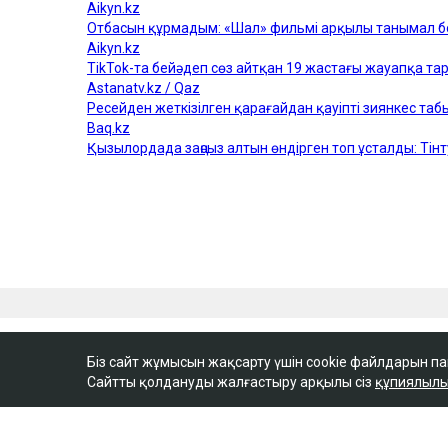
Біз сайт жұмысын жақсарту үшін cookie файлдарын п
Сайтты қолдануды жалғастыру арқылы сіз
құпиялылы