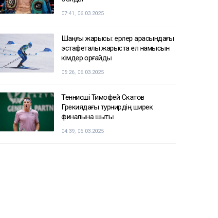
07:41, 06.03.2025
Шаңғы жарысы: ерлер арасындағы
эстафеталық жарыста ел намысын
кімдер қорғайды
05:26, 06.03.2025
Теннисші Тимофей Скатов
Грекиядағы турнирдің ширек
финалына шықты
04:39, 06.03.2025