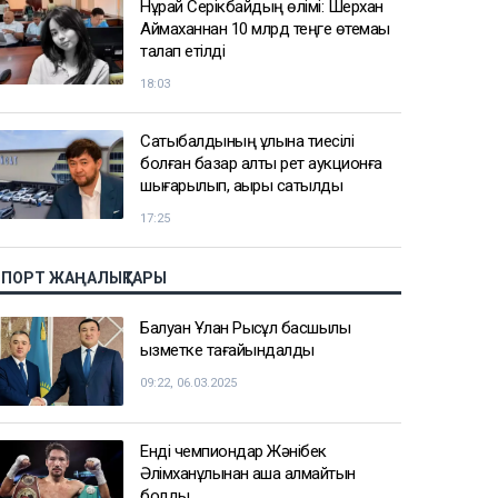
Нұрай Серікбайдың өлімі: Шерхан
Аймаханнан 10 млрд теңге өтемақы
талап етілді
18:03
Сатыбалдының ұлына тиесілі
болған базар алты рет аукционға
шығарылып, ақыры сатылды
17:25
СПОРТ ЖАҢАЛЫҚТАРЫ
Балуан Ұлан Рысқұл басшылық
қызметке тағайындалды
09:22, 06.03.2025
Енді чемпиондар Жәнібек
Әлімханұлынан қаша алмайтын
болды