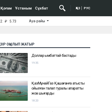
Қоғам
Ұстаным
Сұхбат
ҚАЗ
РУС
Ауа-райы
52
₽
5.73
АЗІР ОҚЫЛЫП ЖАТЫР
Доллар қымбаттай бастады
19:35
ҚазМұнайГаз Қашағанға қатысты
қойылған талап туралы ақпаратты
жоққа шығарды
18:20