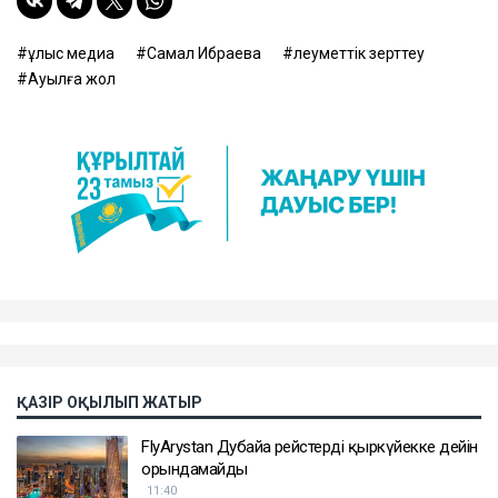
ұлыс медиа
Самал Ибраева
әлеуметтік зерттеу
Ауылға жол
ҚАЗІР ОҚЫЛЫП ЖАТЫР
FlyArystan Дубайға рейстерді қыркүйекке дейін
орындамайды
11:40