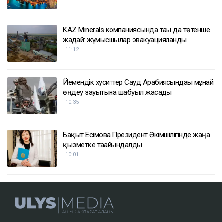
KAZ Minerals компаниясында тағы да төтенше
жағдай: жұмысшылар эвакуацияланды
11:12
Йемендік хуситтер Сауд Арабиясындағы мұнай
өңдеу зауытына шабуыл жасады
10:35
Бақыт Есімова Президент Әкімшілігінде жаңа
қызметке тағайындалды
10:01