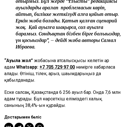
отырмыз. Бұл жерде “Ұлыстың” редакциясы
ауылдарды аралап проблемасын көріп,
айтып, билікке жеткізуді алға қойып отыр.
Еркін жоба болады. Қатып қалған сценарий
жоқ. Қай ауылға шақырса, сол ауылға
барамыз. Сондықтан бізбен бірге болыңыздар,
үн қосыңыздар”, – дейді жоба авторы Самал
Ибраева.
“Ауылға жол”
жобасына атсалысқысы келетін әр
адам
Whatsapp:
+7 705 729 97 00
нөмірге хабарласа
алады. Өтініш, тілек, арыз, шағымдарыңыз да
қабылданады.
Еске салсақ, Қазақстанда 6 256 ауыл бар. Онда 7,6 млн
адам тұрады. Бұл көрсеткіш еліміздегі халық
санының 38,4%-ын құрайды.
Достарыңмен бөліс