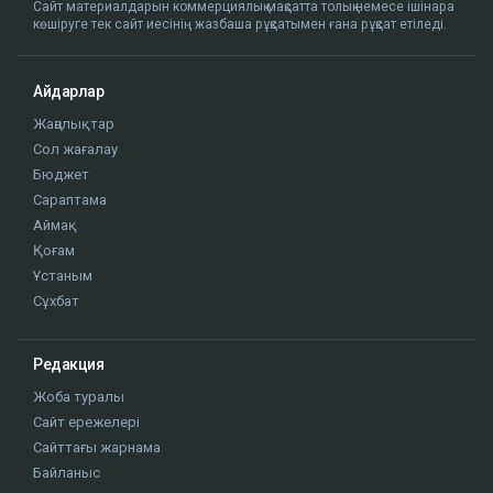
Сайт материалдарын коммерциялық мақсатта толық немесе ішінара
көшіруге тек сайт иесінің жазбаша рұқсатымен ғана рұқсат етіледі.
Айдарлар
Жаңалықтар
Сол жағалау
Бюджет
Сараптама
Аймақ
Қоғам
Ұстаным
Сұхбат
Редакция
Жоба туралы
Сайт ережелері
Сайттағы жарнама
Байланыс