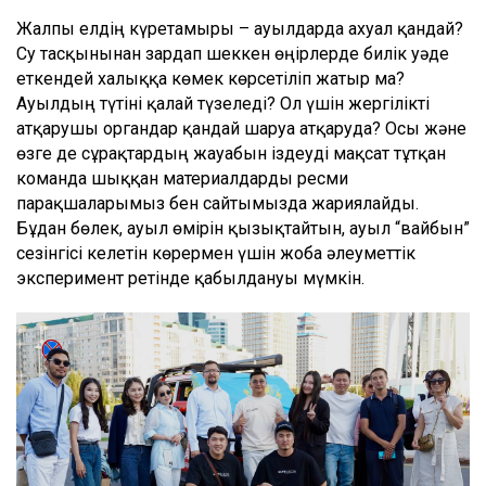
Жалпы елдің күретамыры – ауылдарда ахуал қандай?
Су тасқынынан зардап шеккен өңірлерде билік уәде
еткендей халыққа көмек көрсетіліп жатыр ма?
Ауылдың түтіні қалай түзеледі? Ол үшін жергілікті
атқарушы органдар қандай шаруа атқаруда? Осы және
өзге де сұрақтардың жауабын іздеуді мақсат тұтқан
команда шыққан материалдарды ресми
парақшаларымыз бен сайтымызда жариялайды.
Бұдан бөлек, ауыл өмірін қызықтайтын, ауыл “вайбын”
сезінгісі келетін көрермен үшін жоба әлеуметтік
эксперимент ретінде қабылдануы мүмкін.