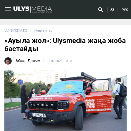
ҚАЗ
РУС
ULYSMEDIA.KZ
Жаңалықтар
«Ауылға жол»: Ulysmedia жаңа жоба
бастайды
Абзал Досым
01.07.2024, 10:03