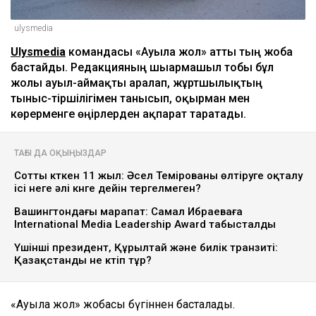
ulysmedia
Ulysmedia
командасы «Ауылға жол» атты тың жоба
бастайды. Редакцияның шығармашыл тобы бұл
жолы ауыл-аймақты аралап, жұртшылықтың
тыныс-тіршілігімен танысып, оқырман мен
көрерменге өңірлерден ақпарат таратады.
ТАҒЫ ДА ОҚЫҢЫЗДАР
Сотты күткен 11 жыл: Әсел Темірованы өлтіруге оқталу
ісі неге әлі күнге дейін тергелмеген?
Вашингтондағы марапат: Самал Ибраеваға
International Media Leadership Award табысталды
Үшінші президент, Құрылтай және билік транзиті:
Қазақстанды не күтіп тұр?
«Ауылға жол» жобасы бүгіннен басталады.