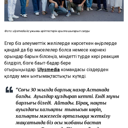
Фото: ulysmedia.kz ұжымы әріптестерін ауылға шығарып салды
Егер біз әлеуметтік желілерде көрсеткен өңірлерде
қандай да бір мәселелер болса немесе көрнекі
орындар барын білсеңіз, міндетті түрде кері реакция
білдіріп, бізге бағыт-бағдар бере
отырыңыздар.
Ulysmedia
командасы сіздерден
қолдау мен ынтымақтастықты күтеді.
“Соңғы 30 жылда барлық назар Астанада
болды. Ауылдар құлдырап кетті. Енді мұны
барлығы біледі. Айтады. Бірақ, нақты
ауылдағы халықтың тынысын көріп,
халықтың мәселесін орталыққа жеткізу
мақсатында біз осы жобаны бастап