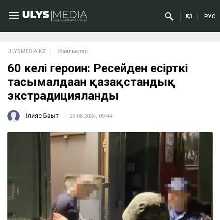
ҚАЗ
РУС
ULYSMEDIA.KZ
Жаңалықтар
60 келі героин: Ресейден есірткі
тасымалдаған қазақстандық
экстрадицияланды
Ілияс Бақыт
29.08.2024, 09:44