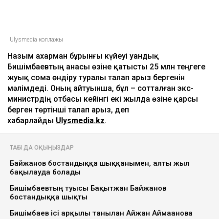
ULYSMEDIA.KZ
Жаңалықтар
Бишімбаевтың анасы Назым
Қахарманнан 25 млн теңге талап
етті
Ulysmedia
06.08.2026, 09:30