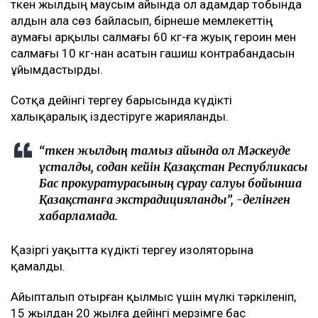
Өткен жылдың маусым айында ол адамдар тобында
алдын ала сөз байласып, бірнеше мемлекеттің
аумағы арқылы салмағы 60 кг-ға жуық героин мен
салмағы 10 кг-нан асатын гашиш контрабандасын
ұйымдастырды.
Сотқа дейінгі тергеу барысында күдікті
халықаралық іздестіруге жарияланды.
“Өткен жылдың тамыз айында ол Мәскеуде
ұсталды, содан кейін Қазақстан Республикасы
Бас прокуратурасының сұрау салуы бойынша
Қазақстанға экстрадицияланды”, -делінген
хабарламада.
Қазіргі уақытта күдікті тергеу изоляторына
қамалды.
Айыпталып отырған қылмыс үшін мүлкі тәркіленіп,
15 жылдан 20 жылға дейінгі мерзімге бас