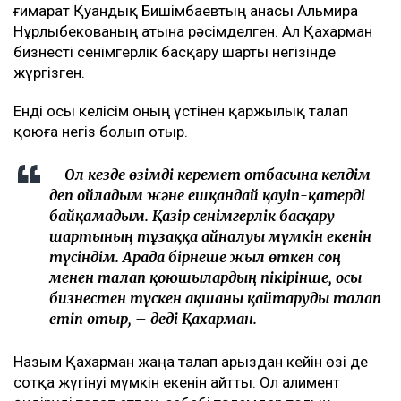
Арада бірнеше жыл өткен соң талап қойылды
Назым Қахарманның айтуынша, талап оның екінші
баласын дүниеге әкелгеннен кейін басқарған
фитнес-клубқа қатысты.
– Бұл – кейінгі екі жылдағы маған қатысты
төртінші талап арыз, бірақ бұрынғы
енемнің берген алғашқы арызы. Осы уақыт
ішінде мен тек бір талап арыз бердім. Ол –
ата-ана құқығынан айыру туралы. Меніңше,
олардың түсінігінде бәріне мен кінәлімін:
ажырасқаныма да, өз пікірімді айтқаныма да,
балалардың олармен араласқысы
келмейтініне де, – деді ол.
Қахарманның сөзінше, фитнес-клуб орналасқан
ғимарат Қуандық Бишімбаевтың анасы Альмира