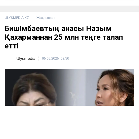
ҚазМұнайГаз Қашағанға қатысты қойылған талап
туралы ақпаратты жоққа шығарды
18:20
Нұрай Серікбайдың өлімі: Шерхан Аймаханнан
10 млрд теңге өтемақы талап етілді
18:03
Сатыбалдының ұлына тиесілі болған базар
алты рет аукционға шығарылып, ақыры
сатылды
17:25
Ресейде жасалған жалған көлік нөмірлері
Қазақстанда жаппай таратылған
17:05