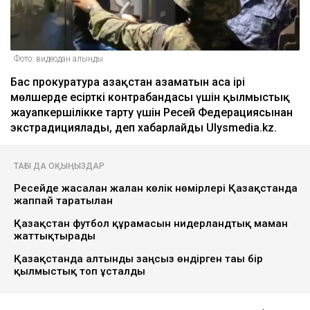
Фото: видеодан алынды
Бас прокуратура Қазақстан азаматын аса ірі
мөлшерде есірткі контрабандасы үшін қылмыстық
жауапкершілікке тарту үшін Ресей Федерациясынан
экстрадициялады, деп хабарлайды Ulysmedia.kz.
ТАҒЫ ДА ОҚЫҢЫЗДАР
Ресейде жасалған жалған көлік нөмірлері Қазақстанда
жаппай таратылған
Қазақстан футбол құрамасын нидерландтық маман
жаттықтырады
Қазақстанда алтынды заңсыз өндірген тағы бір
қылмыстық топ ұсталды