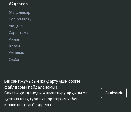
ҚАЗІР ОҚЫЛЫП ЖАТЫР
ҚазМұнайГаз Қашағанға қатысты қойылған талап
Біз сайт жұмысын жақсарту үшін cookie
туралы ақпаратты жоққа шығарды
файлдарын пайдаланамыз.
18:20
Келісемін
Сайтты қолдануды жалғастыру арқылы сіз
құпиялылық туралы шарттарымызбен
келісетініңізді білдіресіз.
Нұрай Серікбайдың өлімі: Шерхан Аймаханнан
10 млрд теңге өтемақы талап етілді
18:03