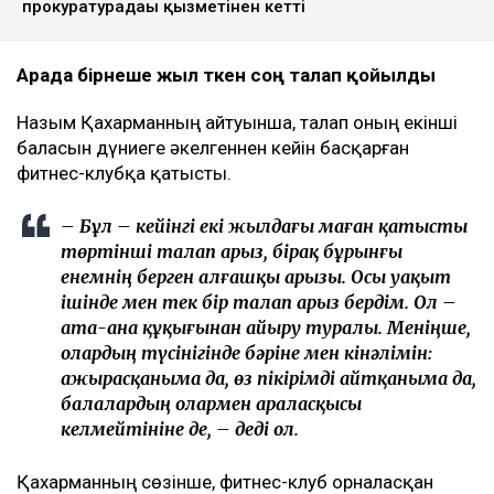
Ulysmedia коллажы
Назым Қахарман бұрынғы күйеуі Қуандық
Бишімбаевтың анасы өзіне қатысты 25 млн теңгеге
жуық сома өндіру туралы талап арыз бергенін
мәлімдеді. Оның айтуынша, бұл – сотталған экс-
министрдің отбасы кейінгі екі жылда өзіне қарсы
берген төртінші талап арыз, деп
хабарлайды
Ulysmedia.kz
.
ТАҒЫ ДА ОҚЫҢЫЗДАР
Байжанов бостандыққа шыққанымен, алты жыл
бақылауда болады
Бишімбаевтың туысы Бақытжан Байжанов
бостандыққа шықты
Бишімбаев ісі арқылы танылған Айжан Аймағанова
прокуратурадағы қызметінен кетті