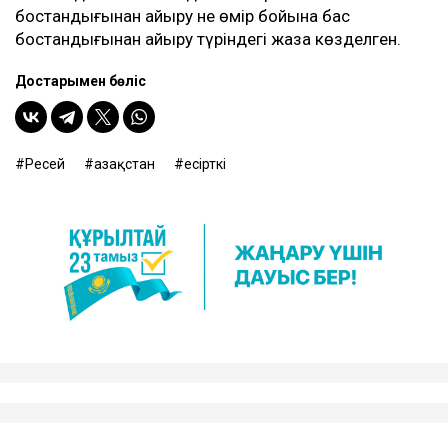
бостандығынан айыру не өмір бойына бас
бостандығынан айыру түріндегі жаза көзделген.
Достарыңмен бөліс
Ресей
Қазақстан
есірткі