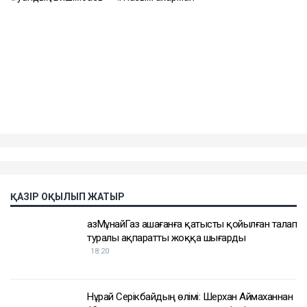
Контекст
Бұған дейін Назым Қахарман Қуандық
Бишімбаевпен бірге тұрған кезеңі туралы айтып
берген. Оның сөзінше, некеде болған кезінде ол
күйеуінің опасыздығына, бақылауына,
психологиялық қысымына және физикалық
агрессиясына тап болған.
Еске салайық, бұрынғы ұлттық экономика министрі
Қуандық Бишімбаев Салтанат Нүкенованы өлтіргені
үшін 24 жылға бас бостандығынан айырылып,
жазасын өтеп жатыр. Бұған дейін ол сыбайлас
жемқорлық ісі бойынша да сотталған.
Достарыңмен бөліс
Қуандық Бишімбаев
Назым Қахарман