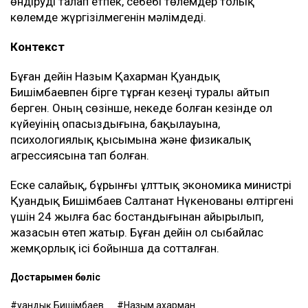
Нұрлыбекованың атына рәсімделген. Ал Қахарман
бизнесті сенімгерлік басқару шарты негізінде
жүргізген.
Енді осы келісім оның үстінен қаржылық талап
қоюға негіз болып отыр.
– Ол кезде өзімді керемет отбасына келдім
деп ойладым және ешқандай қауіп-қатерді
байқамадым. Қазір сенімгерлік басқару
шартының тұзаққа айналуы мүмкін екенін
түсіндім. Арада бірнеше жыл өткен соң
менен талап қоюшылардың пікірінше, осы
бизнестен түскен ақшаны қайтаруды талап
етіп отыр, – деді Қахарман.
Назым Қахарман жаңа талап арыздан кейін өзі де
сотқа жүгінуі мүмкін екенін айтты. Ол алимент
өндіруді талап етпек, себебі төлемдер толық
көлемде жүргізілмегенін мәлімдеді.