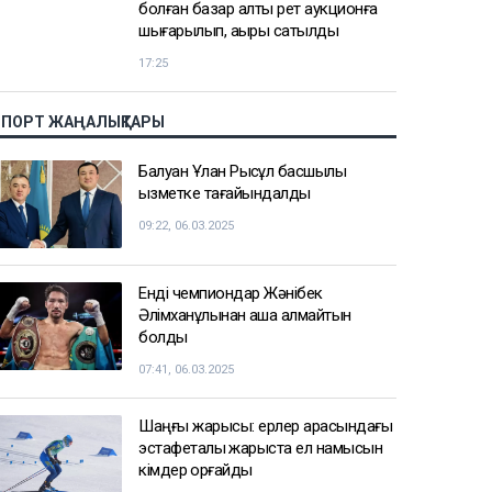
болған базар алты рет аукционға
шығарылып, ақыры сатылды
17:25
СПОРТ ЖАҢАЛЫҚТАРЫ
Балуан Ұлан Рысқұл басшылық
қызметке тағайындалды
09:22, 06.03.2025
Енді чемпиондар Жәнібек
Әлімханұлынан қаша алмайтын
болды
07:41, 06.03.2025
Шаңғы жарысы: ерлер арасындағы
эстафеталық жарыста ел намысын
кімдер қорғайды