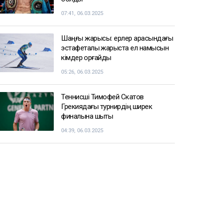
07:41, 06.03.2025
Шаңғы жарысы: ерлер арасындағы
эстафеталық жарыста ел намысын
кімдер қорғайды
05:26, 06.03.2025
Теннисші Тимофей Скатов
Грекиядағы турнирдің ширек
финалына шықты
04:39, 06.03.2025