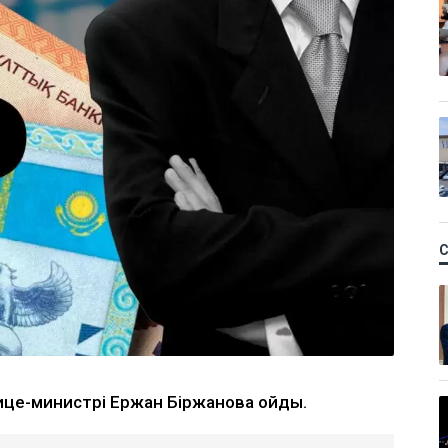
вице-министрі Ержан Біржановқа қойды.