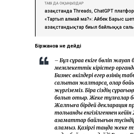
ТАҒЫ ДА ОҚЫҢЫЗДАР
Қазақстанда Threads, ChatGPT платф
«Тартып алмай ма?»: Айбек Барыс шет
Қазақстандықтар биыл байлыққа сал
Біржанов не дейді
– Бұл сұраққа екіге бөліп жауап 
мемлекеттік кірістер органда
Бизнес өкілдері егер өзінің т
салықтан жалтарса, олар бо
жүргіземіз. Бірақ сіздің сұра
болып отыр. Жеке тұлғалар бо
Жалпыға бірдей декларация пр
толыққанды енгізілгеннен кей
азаматтар байлығын түсіндіре
аламыз. Қазіргі таңда жеке 