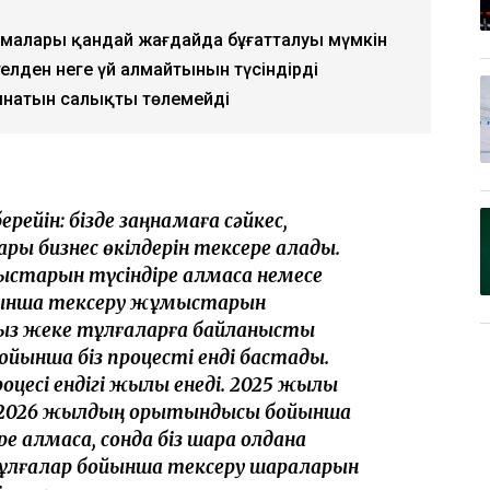
ормалары қандай жағдайда бұғатталуы мүмкін
елден неге үй алмайтынын түсіндірді
ынатын салықты төлемейді
берейін: бізде заңнамаға сәйкес,
ры бизнес өкілдерін тексере алады.
абыстарын түсіндіре алмаса немесе
йынша тексеру жұмыстарын
ғыңыз жеке тұлғаларға байланысты
йынша біз процесті енді бастадық.
оцесі ендігі жылы енеді. 2025 жылы
ін 2026 жылдың қорытындысы бойынша
 алмаса, сонда біз шара қолдана
тұлғалар бойынша тексеру шараларын