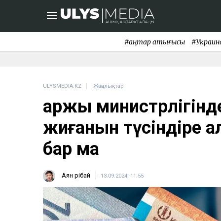
#қаңтар қақтығысы
#Украин
ULYSMEDIA.KZ
Жаңалықтар
Қаржы министрлігін
жиғанын түсіндіре 
бар ма
Аян Өрібай
13.09.2024, 11:55