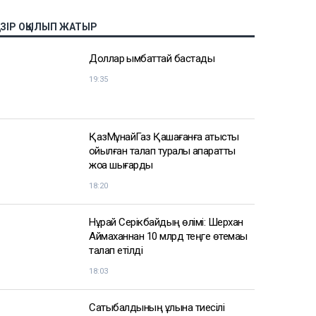
АЗІР ОҚЫЛЫП ЖАТЫР
Доллар қымбаттай бастады
19:35
ҚазМұнайГаз Қашағанға қатысты
қойылған талап туралы ақпаратты
жоққа шығарды
18:20
Нұрай Серікбайдың өлімі: Шерхан
Аймаханнан 10 млрд теңге өтемақы
талап етілді
18:03
Сатыбалдының ұлына тиесілі