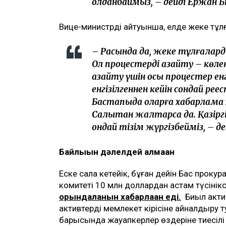
қолданбаймыз, – дейді Ержан Б
Вице-министрдің айтуынша, елде жеке тұл
– Расында да, жеке тұлғалард
Ол процестерді азайту – көле
азайту үшін осы процестер енг
енгізілгеннен кейін сондай ре
Бастапқыда оларға хабарлама ж
Салықтан жалтарса да. Қазірг
ондай тізім жүргізбейміз, – д
Байлығын дәлелдей алмаған
Еске сала кетейік, бұған дейін Бас прокур
комитеті 10 млн доллардан астам түсінік
орындалғанын хабарлаған еді.
Биыл актив
активтерді мемлекет кірісіне айналдыру 
барысында жауапкерлер өздеріне тиесілі 