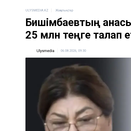
ULYSMEDIA.KZ
Жаңалықтар
Бишімбаевтың анасы
25 млн теңге талап е
Ulysmedia
06.08.2026, 09:30