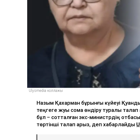
Ulysmedia коллажы
Назым Қахарман бұрынғы күйеуі Қуанды
теңгеге жуық сома өндіру туралы талап
бұл – сотталған экс-министрдің отбасы 
төртінші талап арыз, деп хабарлайды
U