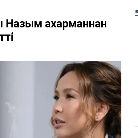
Қ
 Назым Қахарманнан
тті