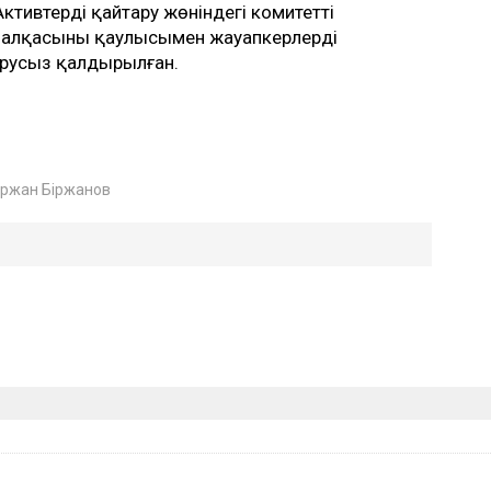
ктивтерді қайтару жөніндегі комитеттің
 алқасының қаулысымен жауапкерлердің
русыз қалдырылған.
ржан Біржанов