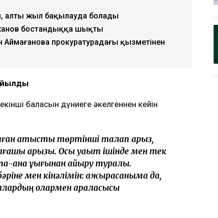
, алты жыл бақылауда болады
жанов бостандыққа шықты
н Аймағанова прокуратурадағы қызметінен
қойылды
екінші баласын дүниеге әкелгеннен кейін
маған қатысты төртінші талап арыз,
алғашқы арызы. Осы уақыт ішінде мен тек
та-ана құқығынан айыру туралы.
бәріне мен кінәлімін: ажырасқаныма да,
лалардың олармен араласқысы