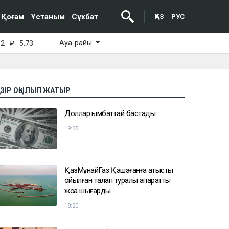
Қоғам
Ұстаным
Сұхбат
ҚАЗ
РУС
Ауа-райы
52
₽
5.73
АЗІР ОҚЫЛЫП ЖАТЫР
Доллар қымбаттай бастады
19:35
ҚазМұнайГаз Қашағанға қатысты
қойылған талап туралы ақпаратты
жоққа шығарды
18:20