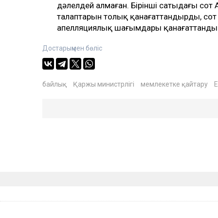
дәлелдей алмаған. Бірінші сатыдағы сот А
талаптарын толық қанағаттандырды, сот
апелляциялық шағымдары қанағаттанды
Достарыңмен бөліс
байлық
Қаржы министрлігі
мемлекетке қайтару
Е