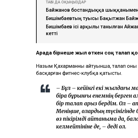
ТАҒЫ ДА ОҚЫҢЫЗДАР
Байжанов бостандыққа шыққанымен
Бишімбаевтың туысы Бақытжан Бай
Бишімбаев ісі арқылы танылған Айжа
кетті
Арада бірнеше жыл өткен соң талап 
Назым Қахарманның айтуынша, талап оның 
басқарған фитнес-клубқа қатысты.
– Бұл – кейінгі екі жылдағы 
бірақ бұрынғы енемнің берген 
бір талап арыз бердім. Ол – а
Меніңше, олардың түсінігінде 
өз пікірімді айтқаныма да, ба
келмейтініне де, – деді ол.