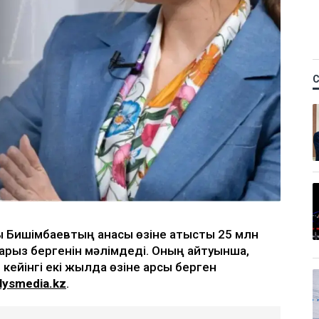
қ Бишімбаевтың анасы өзіне қатысты 25 млн
 арыз бергенін мәлімдеді. Оның айтуынша,
кейінгі екі жылда өзіне қарсы берген
lysmedia.kz
.