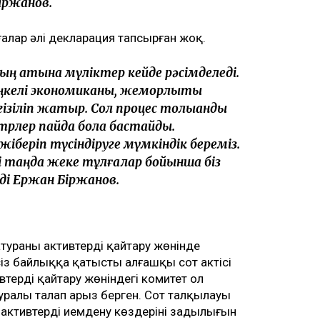
іржанов.
ғалар әлі декларация тапсырған жоқ.
ың атына мүліктер кейде рәсімделеді.
ңкелі экономиканы, жемқорлықты
ізіліп жатыр. Сол процес толыққанды
естрлер пайда бола бастайды.
іберіп түсіндіруге мүмкіндік береміз.
і таңда жеке тұлғалар бойынша біз
еді Ержан Біржанов.
атураның активтерді қайтару жөнінде
сіз байлыққа қатысты алғашқы сот актісі
терді қайтару жөніндегі комитет ол
туралы талап арыз берген. Сот талқылауы
активтерді иемдену көздерінің заңдылығын