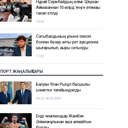
Нұрай Серікбайдың өлімі: Шерхан
Аймаханнан 10 млрд теңге өтемақы
талап етілді
18:03
Сатыбалдының ұлына тиесілі
болған базар алты рет аукционға
шығарылып, ақыры сатылды
17:25
СПОРТ ЖАҢАЛЫҚТАРЫ
Балуан Ұлан Рысқұл басшылық
қызметке тағайындалды
09:22, 06.03.2025
Енді чемпиондар Жәнібек
Әлімханұлынан қаша алмайтын
болды