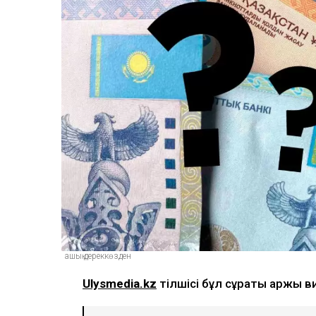
ашық дереккөзден
Ulysmedia.kz
тілшісі бұл сұрақты қаржы 