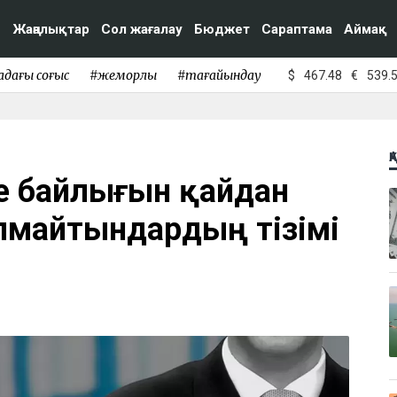
Жаңалықтар
Сол жағалау
Бюджет
Сараптама
Аймақ
адағы соғыс
#жемқорлық
#тағайындау
$
467.48
€
539.
Қ
де байлығын қайдан
алмайтындардың тізімі