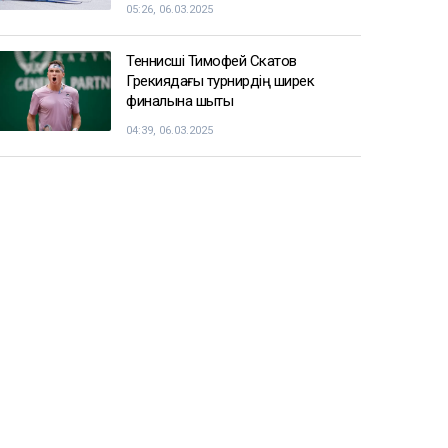
05:26, 06.03.2025
Теннисші Тимофей Скатов
Грекиядағы турнирдің ширек
финалына шықты
04:39, 06.03.2025