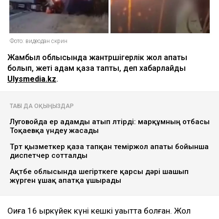
Фото: видеодан скрин
Жамбыл облысында жантүршігерлік жол апаты
болып, жеті адам қаза тапты, деп хабарлайды
Ulysmedia.kz
.
ТАҒЫ ДА ОҚЫҢЫЗДАР
Луговойда ер адамды атып өлтірді: марқұмның отбасы
Тоқаевқа үндеу жасады
Төрт қызметкер қаза тапқан теміржол апаты бойынша
диспетчер сотталды
Ақтөбе облысында шегірткеге қарсы дәрі шашып
жүрген ұшақ апатқа ұшырады
Оқиға 16 қыркүйек күні кешкі уақытта болған. Жол