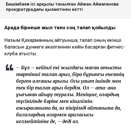
Бишімбаев ісі арқылы танылған Айжан Аймағанова
прокуратурадағы қызметінен кетті
Арада бірнеше жыл өткен соң талап қойылды
Назым Қахарманның айтуынша, талап оның екінші
баласын дүниеге әкелгеннен кейін басқарған фитнес-
клубқа қатысты.
– Бұл – кейінгі екі жылдағы маған қатысты
төртінші талап арыз, бірақ бұрынғы енемнің
берген алғашқы арызы. Осы уақыт ішінде мен
тек бір талап арыз бердім. Ол – ата-ана
құқығынан айыру туралы. Меніңше, олардың
түсінігінде бәріне мен кінәлімін:
ажырасқаныма да, өз пікірімді айтқаныма да,
балалардың олармен араласқысы
келмейтініне де, – деді ол.