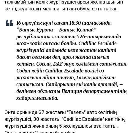
талғамайтын көлік жүргізушісі қарсы жолаққа шығып
кетіп, жүк көлігі мен шағын автобусқа соқтығысқан.
16 қыркүйек күні сағат 18:30 шамасында
"Батыс Еуропа – Батыс Қытай"
республикалық жолының 526-шақырымында
жол-көлік оқиғасы болды. Cadillac Escalade
жүргізушісі алдында келе жатқан көлікті
басып озамын деп, қарсы жолаққа шығып
кеткен. Сосын, DAF жүк көлігімен соқтығысқан.
Содан кейін Cadillac Escalade көлігі өз
жолағына қайта шығып, Газель көлігімен
соқтығысқан. Салдарынан екі көлік өртенді, –
делінген облыстық Полиция департаментінің
хабарламасында.
Оқиға орнында 37 жастағы "Газель" автокөлігінің
жүргізушісі, 30 жастағы "Cadillac Escalade" көлігінің
жүргізушісі және оның 5 жолаушысы қаза тапты.
Оның ішінде 2 жасар бала бар.