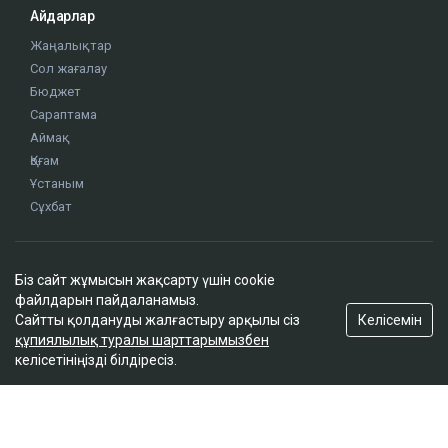
Айдарлар
Жаңалықтар
Сол жағалау
Бюджет
Сараптама
Аймақ
Қоғам
Ұстаным
Сұхбат
Редакция
Біз сайт жұмысын жақсарту үшін cookie
Жоба туралы
файлдарын пайдаланамыз.
Сайт ережелері
Келісемін
Сайтты қолдануды жалғастыру арқылы сіз
Сайттағы жарнама
құпиялылық туралы шарттарымызбен
келісетініңізді білдіресіз.
Байланыс
Редакциялық саясат
Біз әлеуметтік желілерде