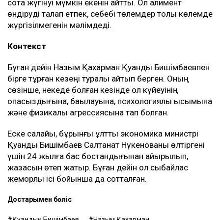
сотқа жүгінуі мүмкін екенін айтты. Ол алимент
өндіруді талап етпек, себебі төлемдер толық көлемде
жүргізілмегенін мәлімдеді.
Контекст
Бұған дейін Назым Қахарман Қуандық Бишімбаевпен
бірге тұрған кезеңі туралы айтып берген. Оның
сөзінше, некеде болған кезінде ол күйеуінің
опасыздығына, бақылауына, психологиялық қысымына
және физикалық агрессиясына тап болған.
Еске салайық, бұрынғы ұлттық экономика министрі
Қуандық Бишімбаев Салтанат Нүкенованы өлтіргені
үшін 24 жылға бас бостандығынан айырылып,
жазасын өтеп жатыр. Бұған дейін ол сыбайлас
жемқорлық ісі бойынша да сотталған.
Достарыңмен бөліс
Қуандық Бишімбаев
Назым Қахарман