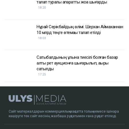
талап туралы ақпаратты жоққа шығарды
18:20
Нұрай Серікбайдың өлімі: Шерхан Аймаханнан
10 млрд теңге өтемақы талап етілді
18:03
Сатыбалдының ұлына тиесілі болған базар
алты рет аукционға шығарылып, ақыры
сатылды
17:25
Сайт материалдарын коммерциялық мақсатта толық немесе ішінара
көшіруге тек сайт иесінің жазбаша рұқсатымен ғана рұқсат етіледі.