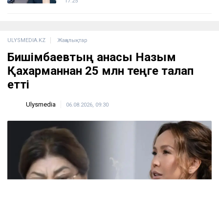
17:25
ULYSMEDIA.KZ
Жаңалықтар
Бишімбаевтың анасы Назым
Қахарманнан 25 млн теңге талап
етті
Ulysmedia
06.08.2026, 09:30