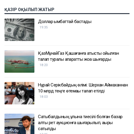
ҚАЗІР ОҚЫЛЫП ЖАТЫР
Доллар қымбаттай бастады
19:35
ҚазМұнайГаз Қашағанға қатысты қойылған
талап туралы ақпаратты жоққа шығарды
18:20
Нұрай Серікбайдың өлімі: Шерхан Аймаханнан
10 млрд теңге өтемақы талап етілді
18:03
Сатыбалдының ұлына тиесілі болған базар
алты рет аукционға шығарылып, ақыры
сатылды