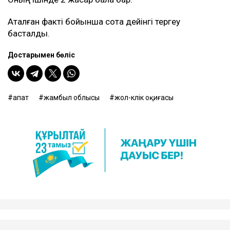
Аталған факті бойынша сотқа дейінгі тергеу
басталды.
Достарыңмен бөліс
апат
жамбыл облысы
жол-көлік оқиғасы