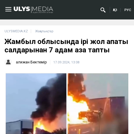
ҚАЗ
РУС
ULYSMEDIA.KZ
Жаңалықтар
Жамбыл облысында ірі жол апаты
салдарынан 7 адам қаза тапты
Қалижан Бектемір
17.09.2024, 13:08