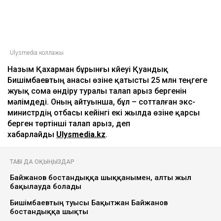
Ulysmedia коллажы
Назым Қахарман бұрынғы күйеуі Қуандық
Бишімбаевтың анасы өзіне қатысты 25 млн теңгеге
жуық сома өндіру туралы талап арыз бергенін
мәлімдеді. Оның айтуынша, бұл – сотталған экс-
министрдің отбасы кейінгі екі жылда өзіне қарсы
берген төртінші талап арыз, деп
хабарлайды
Ulysmedia.kz
.
ТАҒЫ ДА ОҚЫҢЫЗДАР
Байжанов бостандыққа шыққанымен, алты жыл
бақылауда болады
Бишімбаевтың туысы Бақытжан Байжанов
бостандыққа шықты