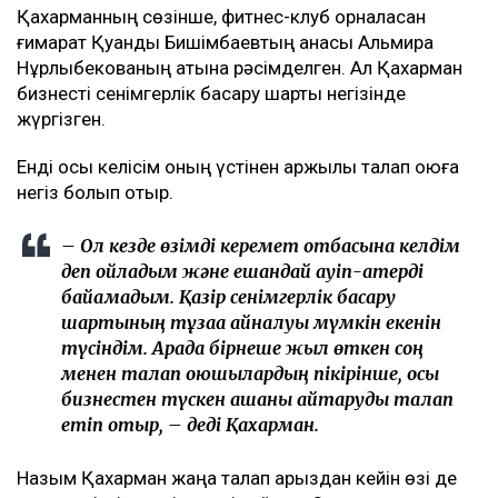
Қахарманның сөзінше, фитнес-клуб орналасқан
ғимарат Қуандық Бишімбаевтың анасы Альмира
Нұрлыбекованың атына рәсімделген. Ал Қахарман
бизнесті сенімгерлік басқару шарты негізінде
жүргізген.
Енді осы келісім оның үстінен қаржылық талап қоюға
негіз болып отыр.
– Ол кезде өзімді керемет отбасына келдім
деп ойладым және ешқандай қауіп-қатерді
байқамадым. Қазір сенімгерлік басқару
шартының тұзаққа айналуы мүмкін екенін
түсіндім. Арада бірнеше жыл өткен соң
менен талап қоюшылардың пікірінше, осы
бизнестен түскен ақшаны қайтаруды талап
етіп отыр, – деді Қахарман.
Назым Қахарман жаңа талап арыздан кейін өзі де