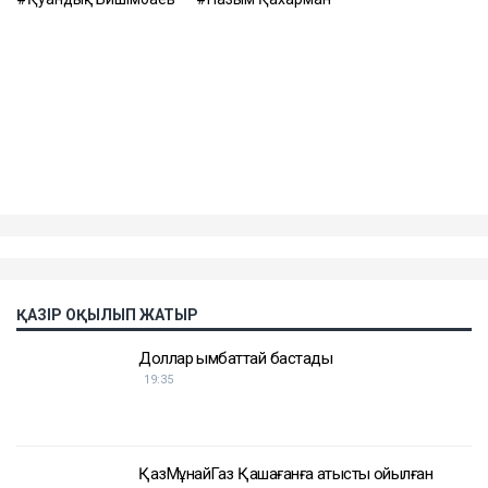
ҚАЗІР ОҚЫЛЫП ЖАТЫР
Доллар қымбаттай бастады
19:35
ҚазМұнайГаз Қашағанға қатысты қойылған