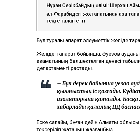
Нұрай Серікбайдың өлімі: Шерхан Айма
әл-Фарабидегі жол апатынан қаза тапқ
теңге талап етті
Бұл туралы ақпарат әлеуметтік желіде тар
Желідегі ақпарат бойынша, Әуезов аудан
азаматының бөлшектелген денесі табылғ
департаменті растады.
– Бұл дерек бойынша Әуезов а
қылмыстық іс қозғады. Күдік
изоляторына қамалды. Басқа
хабарлады қалалық ПД баспас
Еске салайық, бұған дейін Алматы облысы
тексеріліп жатқанын жазғанбыз.