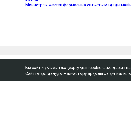
Біз сайт жұмысын жақсарту үшін cookie файлдарын п
Сайтты қолдануды жалғастыру арқылы сіз
құпиялылы