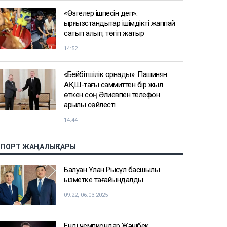
«Өзгелер ішпесін деп»:
қырғызстандықтар ішімдікті жаппай
сатып алып, төгіп жатыр
14:52
«Бейбітшілік орнады»: Пашинян
АҚШ-тағы саммиттен бір жыл
өткен соң Әлиевпен телефон
арқылы сөйлесті
14:44
СПОРТ ЖАҢАЛЫҚТАРЫ
Балуан Ұлан Рысқұл басшылық
қызметке тағайындалды
09:22, 06.03.2025
Енді чемпиондар Жәнібек