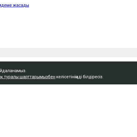
айдаланамыз.
қ туралы шарттарымызбен
келісетініңізді білдіресіз.