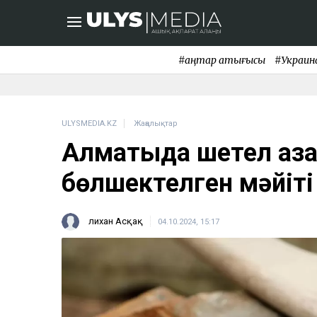
#қаңтар қақтығысы
#Украин
ULYSMEDIA.KZ
Жаңалықтар
Алматыда шетел аз
бөлшектелген мәйіт
Әлихан Асқақ
04.10.2024, 15:17