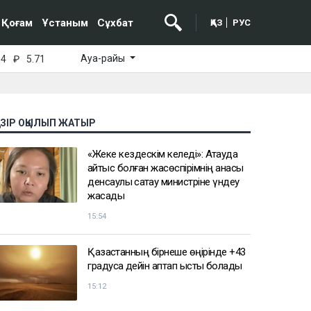
Қоғам
Ұстаным
Сұхбат
ҚАЗ
РУС
Ауа-райы
64
₽
5.71
АЗІР ОҚЫЛЫП ЖАТЫР
«Жеке кездескім келеді»: Ақтауда
қайтыс болған жасөспірімнің анасы
денсаулық сақтау министріне үндеу
жасады
15:54
Қазақстанның бірнеше өңірінде +43
градусқа дейін аптап ыстық болады
15:12