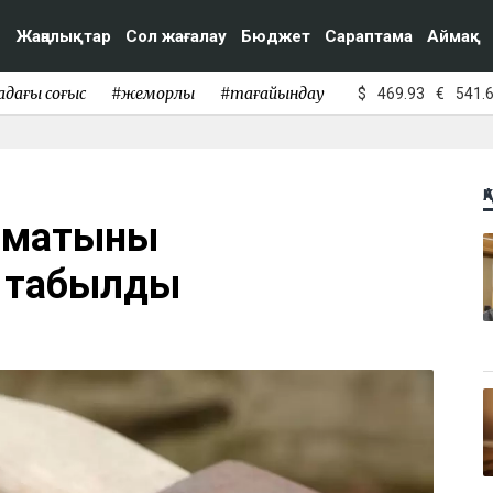
Жаңалықтар
Сол жағалау
Бюджет
Сараптама
Аймақ
адағы соғыс
#жемқорлық
#тағайындау
$
469.93
€
541.
Қ
аматының
і табылды