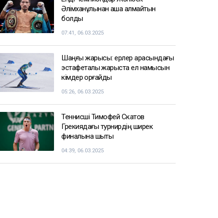
Әлімханұлынан қаша алмайтын
болды
07:41, 06.03.2025
Шаңғы жарысы: ерлер арасындағы
эстафеталық жарыста ел намысын
кімдер қорғайды
05:26, 06.03.2025
Теннисші Тимофей Скатов
Грекиядағы турнирдің ширек
финалына шықты
04:39, 06.03.2025