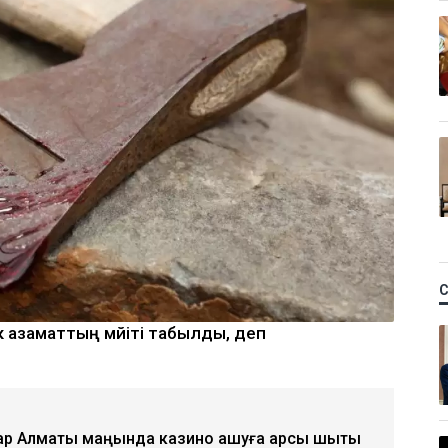
 азаматтың мәйіті табылды, деп
қтар Алматы маңында казино ашуға қарсы шықты