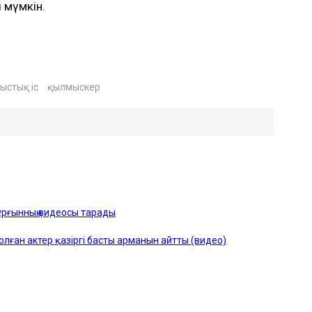
 мүмкін.
ыстық іс
қылмыскер