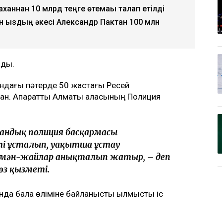
ханнан 10 млрд теңге өтемақы талап етілді
ан қыздың әкесі Александр Пактан 100 млн
ады.
ындағы пәтерде 50 жастағы Ресей
ан. Ақпаратты Алматы қаласының Полиция
удандық полиция басқармасы
ті ұсталып, уақытша ұстау
 мән-жайлар анықталып жатыр, – деп
өз қызметі.
нда бала өліміне байланысты қылмыстық іс