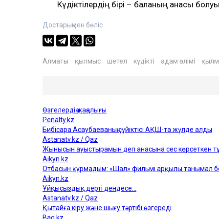
Күдіктілердің бірі – баланың анасы болуы
Достарыңмен бөліс
Алматы
қылмыс
шетел
күдікті
адам өлімі
қылм