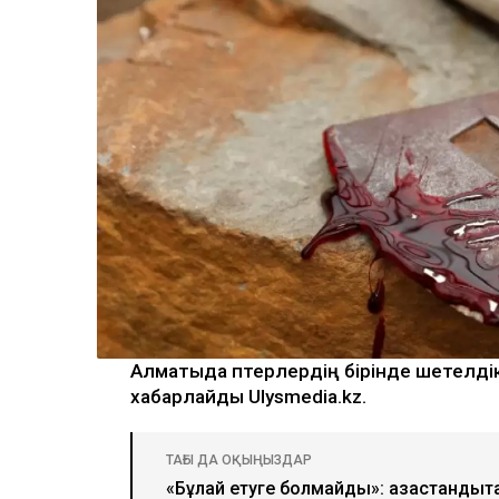
Алматыда пәтерлердің бірінде шетелдік
хабарлайды Ulysmedia.kz.
ТАҒЫ ДА ОҚЫҢЫЗДАР
«Бұлай етуге болмайды»: қазақстанды