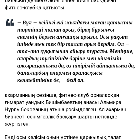
баласын дүниеге әкелгеннен кейін басқарған
фитнес-клубқа қатысты.
– Бұл – кейінгі екі жылдағы маған қатысты
төртінші талап арыз, бірақ бұрынғы
енемнің берген алғашқы арызы. Осы уақыт
ішінде мен тек бір талап арыз бердім. Ол –
ата-ана құқығынан айыру туралы. Меніңше,
олардың түсінігінде бәріне мен кінәлімін:
ажырасқаныма да, өз пікірімді айтқаныма да,
балалардың олармен араласқысы
келмейтініне де, – деді ол.
Қахарманның сөзінше, фитнес-клуб орналасқан
ғимарат Қуандық Бишімбаевтың анасы Альмира
Нұрлыбекованың атына рәсімделген. Ал Қахарман
бизнесті сенімгерлік басқару шарты негізінде
жүргізген.
Енді осы келісім оның үстінен қаржылық талап