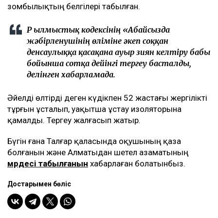
зомбылықтың белгілері табылған.
ҚР Қылмыстық кодексінің «Абайсызда
жәбірленушінің өліміне әкеп соққан
денсаулыққа қасақана ауыр зиян келтіру бабы
бойынша сотқа дейінгі тергеу басталды,
делінген хабарламада.
Әйелді өлтірді деген күдікпен 52 жастағы жергілікті
тұрғын ұсталып, уақытша ұстау изоляторына
қамалды. Тергеу жалғасып жатыр.
Бүгін ғана Талғар қаласында оқушының қаза
болғанын және Алматыдан шетел азаматының
мүрдесі табылғанын
хабарлаған болатынбыз.
Достарыңмен бөліс