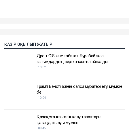
ҚАЗІР ОҚЫЛЫП ЖАТЫР
Дрон, GIS және табиғат: Бурабай жас
ғалымдардың зертханасына айналды
10:32
Трамп Вэнсті өзінің саяси мұрагері етуі мүмкін
бе
10:04
Қазақстанға көлік әкелу талаптары
қатаңдатылуы мүмкін
09:45