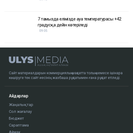
7 тамызда елімізде ауа температурасы +42
градусқа дейін көтеріледі
09:05
Сайт материалдарын коммерциялық мақсатта толық немесе ішінара
көшіруге тек сайт иесінің жазбаша рұқсатымен ғана рұқсат етіледі.
Айдарлар
Жаңалықтар
Сол жағалау
Бюджет
Сараптама
Аймақ