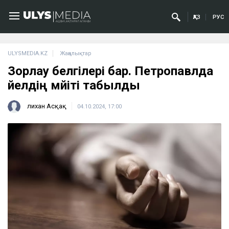
ҚАЗ
РУС
ULYSMEDIA.KZ
Жаңалықтар
Зорлау белгілері бар. Петропавлда
әйелдің мәйіті табылды
Әлихан Асқақ
04.10.2024, 17:00