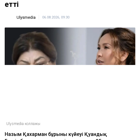
етті
Ulysmedia
06.08.2026, 09:30
Ulysmedia коллажы
Назым Қахарман бұрынғы күйеуі Қуандық