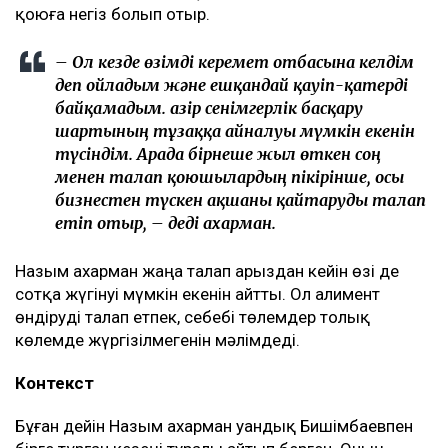
қоюға негіз болып отыр.
– Ол кезде өзімді керемет отбасына келдім
деп ойладым және ешқандай қауіп-қатерді
байқамадым. Қазір сенімгерлік басқару
шартының тұзаққа айналуы мүмкін екенін
түсіндім. Арада бірнеше жыл өткен соң
менен талап қоюшылардың пікірінше, осы
бизнестен түскен ақшаны қайтаруды талап
етіп отыр, – деді Қахарман.
Назым Қахарман жаңа талап арыздан кейін өзі де
сотқа жүгінуі мүмкін екенін айтты. Ол алимент
өндіруді талап етпек, себебі төлемдер толық
көлемде жүргізілмегенін мәлімдеді.
Контекст
Бұған дейін Назым Қахарман Қуандық Бишімбаевпен