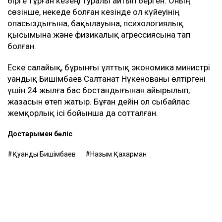
бірге тұрған кезеңі туралы айтып берген. Оның
сөзінше, некеде болған кезінде ол күйеуінің
опасыздығына, бақылауына, психологиялық
қысымына және физикалық агрессиясына тап
болған.
Еске салайық, бұрынғы ұлттық экономика министрі
Қуандық Бишімбаев Салтанат Нүкенованы өлтіргені
үшін 24 жылға бас бостандығынан айырылып,
жазасын өтеп жатыр. Бұған дейін ол сыбайлас
жемқорлық ісі бойынша да сотталған.
Достарыңмен бөліс
Қуандық Бишімбаев
Назым Қахарман