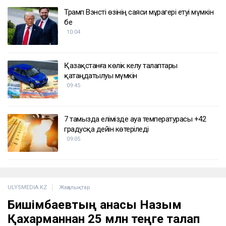
Трамп Вэнсті өзінің саяси мұрагері етуі мүмкін
бе
10:04
Қазақстанға көлік әкелу талаптары
қатаңдатылуы мүмкін
09:45
7 тамызда елімізде ауа температурасы +42
градусқа дейін көтеріледі
09:05
ULYSMEDIA.KZ
Жаңалықтар
Бишімбаевтың анасы Назым
Қахарманнан 25 млн теңге талап