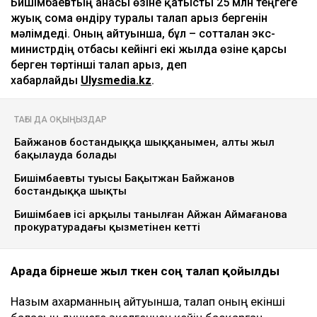
Бишімбаевтың анасы өзіне қатысты 25 млн теңгеге
жуық сома өндіру туралы талап арыз бергенін
мәлімдеді. Оның айтуынша, бұл – сотталған экс-
министрдің отбасы кейінгі екі жылда өзіне қарсы
берген төртінші талап арыз, деп
хабарлайды
Ulysmedia.kz
.
ТАҒЫ ДА ОҚЫҢЫЗДАР
Байжанов бостандыққа шыққанымен, алты жыл
бақылауда болады
Бишімбаевтың туысы Бақытжан Байжанов
бостандыққа шықты
Бишімбаев ісі арқылы танылған Айжан Аймағанова
прокуратурадағы қызметінен кетті
Арада бірнеше жыл өткен соң талап қойылды
Назым Қахарманның айтуынша, талап оның екінші