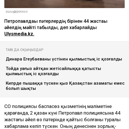
ашық дереккөз
Петропавлдағы пәтерлердің бірінен 44 жастағы
әйелдің мәйіті табылды, деп хабарлайды
Ulysmedia.kz.
ТАҒЫ ДА ОҚЫҢЫЗДАР
Динара Егеубаеваның үстінен қылмыстық іс қозғалды
Тойда уағыз айтқан жетісайлыққа қатысты
қылмыстық іс қозғалды
Кипрде пышаққа түскен қыз Қазақстан азаматы емес
болып шықты
СҚО полициясы баспасөз қызметінің мәліметіне
қарағанда, 2 қазан күні Петропавл полициясына 44
жастағы әйел өз пәтерінде қайтыс болғаны туралы
хабарлама келіп түскен. Оның денесінен зорлық-