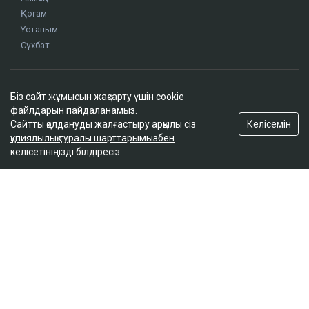
Қоғам
Ұстаным
Сұхбат
Редакция
Біз сайт жұмысын жақсарту үшін cookie
Жоба туралы
файлдарын пайдаланамыз.
Сайт ережелері
Келісемін
Сайтты қолдануды жалғастыру арқылы сіз
Сайттағы жарнама
құпиялылық туралы шарттарымызбен
келісетініңізді білдіресіз.
Байланыс
Редакциялық саясат
Біз әлеуметтік желілерде
Google News-ке жазылу