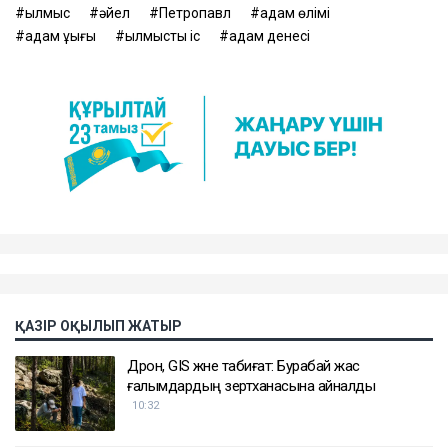
қылмыс
әйел
Петропавл
адам өлімі
адам құқығы
қылмыстық іс
адам денесі
ҚАЗІР ОҚЫЛЫП ЖАТЫР
Дрон, GIS және табиғат: Бурабай жас
ғалымдардың зертханасына айналды
10:32