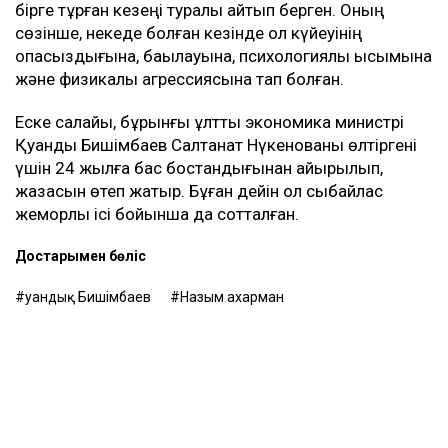
бірге тұрған кезеңі туралы айтып берген. Оның
сөзінше, некеде болған кезінде ол күйеуінің
опасыздығына, бақылауына, психологиялық қысымына
және физикалық агрессиясына тап болған.
Еске салайық, бұрынғы ұлттық экономика министрі
Қуандық Бишімбаев Салтанат Нүкенованы өлтіргені
үшін 24 жылға бас бостандығынан айырылып,
жазасын өтеп жатыр. Бұған дейін ол сыбайлас
жемқорлық ісі бойынша да сотталған.
Достарыңмен бөліс
Қуандық Бишімбаев
Назым Қахарман