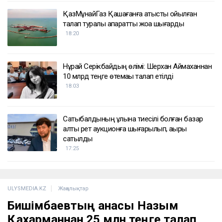
ҚазМұнайГаз Қашағанға қатысты қойылған
талап туралы ақпаратты жоққа шығарды
18:20
Нұрай Серікбайдың өлімі: Шерхан Аймаханнан
10 млрд теңге өтемақы талап етілді
18:03
Сатыбалдының ұлына тиесілі болған базар
алты рет аукционға шығарылып, ақыры
сатылды
17:25
ULYSMEDIA.KZ
Жаңалықтар
Бишімбаевтың анасы Назым
Қахарманнан 25 млн теңге талап