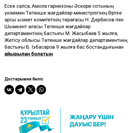
Еске салсақ, Ақмола гарнизоны Әскери сотының
үкімімен Төтенше жағдайлар министрлігінің Өртке
қарсы қызмет комитетінің төрағасы Н. Дербисов пен
Шымкент қаласы Төтенше жағдайлар
департаментінің бастығы М. Жақсыбаев 5 жылға,
Жетісу облысы Төтенше жағдайлар департаментінің
бастығы Б. Ізбасаров 9 жылға бас бостандығынан
айырылған болатын
.
Достарыңмен бөліс