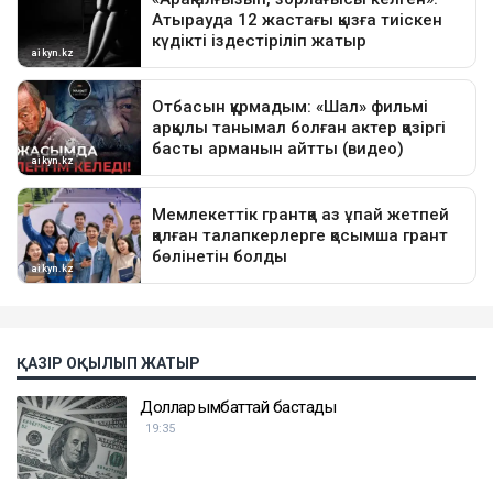
ҚАЗІР ОҚЫЛЫП ЖАТЫР
Доллар қымбаттай бастады
19:35