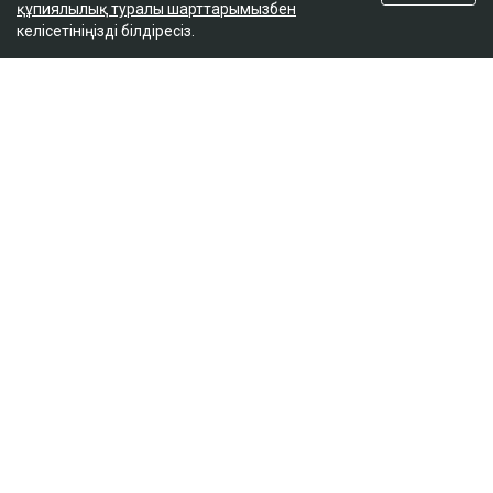
құпиялылық туралы шарттарымызбен
келісетініңізді білдіресіз.
ҚАЗІР ОҚЫЛЫП ЖАТЫР
Доллар қымбаттай бастады
19:35