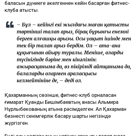
баласын дүниеге әкелгеннен кейін басқарған фитнес-
клубқа қатысты.
– Бұл – кейінгі екі жылдағы маған қатысты
төртінші талап арыз, бірақ бұрынғы енемнің
берген алғашқы арызы. Осы уақыт ішінде мен
тек бір талап арыз бердім. Ол – ата-ана
құқығынан айыру туралы. Меніңше, олардың
түсінігінде бәріне мен кінәлімін:
ажырасқаныма да, өз пікірімді айтқаныма да,
балалардың олармен араласқысы
келмейтініне де, – деді ол.
Қахарманның сөзінше, фитнес-клуб орналасқан
ғимарат Қуандық Бишімбаевтың анасы Альмира
Нұрлыбекованың атына рәсімделген. Ал Қахарман
бизнесті сенімгерлік басқару шарты негізінде
жүргізген.
Енді осы келісім оның үстінен қаржылық талап қоюға