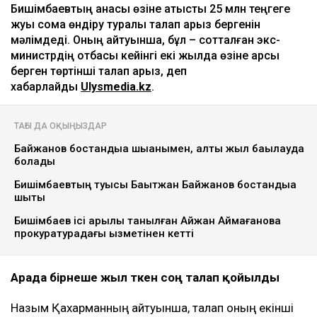
Бишімбаевтың анасы өзіне қатысты 25 млн теңгеге
жуық сома өндіру туралы талап арыз бергенін
мәлімдеді. Оның айтуынша, бұл – сотталған экс-
министрдің отбасы кейінгі екі жылда өзіне қарсы
берген төртінші талап арыз, деп
хабарлайды
Ulysmedia.kz
.
ТАҒЫ ДА ОҚЫҢЫЗДАР
Байжанов бостандыққа шыққанымен, алты жыл бақылауда
болады
Бишімбаевтың туысы Бақытжан Байжанов бостандыққа
шықты
Бишімбаев ісі арқылы танылған Айжан Аймағанова
прокуратурадағы қызметінен кетті
Арада бірнеше жыл өткен соң талап қойылды
Назым Қахарманның айтуынша, талап оның екінші