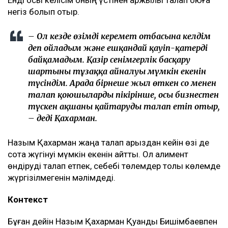
негіз болып отыр.
– Ол кезде өзімді керемет отбасына келдім
деп ойладым және ешқандай қауіп-қатерді
байқамадым. Қазір сенімгерлік басқару
шартының тұзаққа айналуы мүмкін екенін
түсіндім. Арада бірнеше жыл өткен соң менен
талап қоюшылардың пікірінше, осы бизнестен
түскен ақшаны қайтаруды талап етіп отыр,
– деді Қахарман.
Назым Қахарман жаңа талап арыздан кейін өзі де
сотқа жүгінуі мүмкін екенін айтты. Ол алимент
өндіруді талап етпек, себебі төлемдер толық көлемде
жүргізілмегенін мәлімдеді.
Контекст
Бұған дейін Назым Қахарман Қуандық Бишімбаевпен