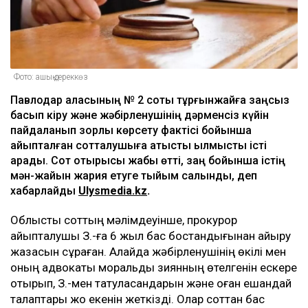
Фото: ашық дереккөз
Павлодар қаласының № 2 соты тұрғынжайға заңсыз
басып кіру және жәбірленушінің дәрменсіз күйін
пайдаланып зорлық көрсету фактісі бойынша
айыпталған сотталушыға қатысты қылмыстық істі
қарады. Сот отырысы жабық өтті, заң бойынша істің
мән-жайын жария етуге тыйым салынды, деп
хабарлайды
Ulysmedia.kz
.
Облыстық соттың мәлімдеуінше, прокурор
айыпталушы З.-ға 6 жыл бас бостандығынан айыру
жазасын сұраған. Алайда жәбірленушінің өкілі мен
оның адвокаты моральдық зиянның өтелгенін ескере
отырып, З.-мен татуласқандарын және оған ешқандай
талаптары жоқ екенін жеткізді. Олар соттан бас