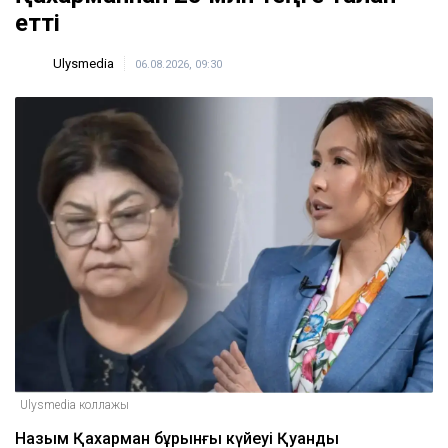
етті
Ulysmedia
06.08.2026, 09:30
Ulysmedia коллажы
Назым Қахарман бұрынғы күйеуі Қуандық