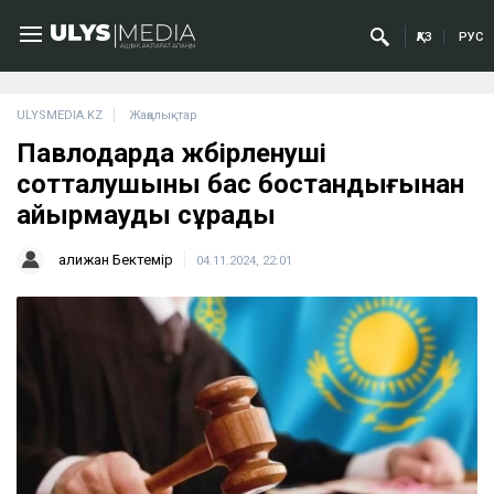
ҚАЗ
РУС
ULYSMEDIA.KZ
Жаңалықтар
Павлодарда жәбірленуші
сотталушыны бас бостандығынан
айырмауды сұрады
Қалижан Бектемір
04.11.2024, 22:01