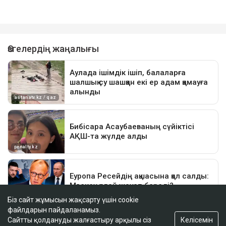
Біз сайт жұмысын жақсарту үшін cookie
файлдарын пайдаланамыз.
Келісемін
Сайтты қолдануды жалғастыру арқылы сіз