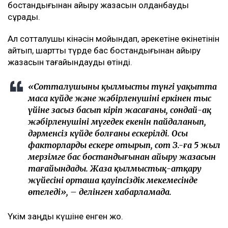
бостандығынан айыру жазасын қолданбауды
сұрады.
Ал сотталушы кінәсін мойындап, әрекетіне өкінетінін
айтып, шартты түрде бас бостандығынан айыру
жазасын тағайындауды өтінді.
«Сотталушының қылмысты түнгі уақытта
масаң күйде және жәбірленушінің еркінен тыс
үйіне заңсыз басып кіріп жасағаны, сондай-ақ
жәбірленушінің мүгедек екенін пайдаланып,
дәрменсіз күйде болғаны ескерілді. Осы
факторларды ескере отырып, сот З.-ға 5 жыл
мерзімге бас бостандығынан айыру жазасын
тағайындады. Жаза қылмыстық-атқару
жүйесінің орташа қауіпсіздік мекемесінде
өтеледі», – делінген хабарламада.
Үкім заңды күшіне енген жоқ.