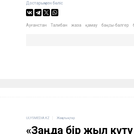
Достарыңмен бөліс
Ауғанстан
Талибан
жаза
қамау
бақсы-балгер