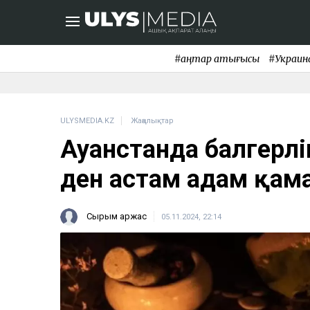
#қаңтар қақтығысы
#Украин
ULYSMEDIA.KZ
Жаңалықтар
Ауғанстанда балгерл
ден астам адам қам
Сырым Қаржас
05.11.2024, 22:14