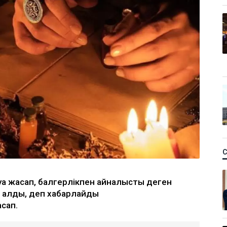
дуа жасап, балгерлікпен айналысты деген
а алды, деп хабарлайды
асап.