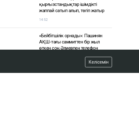
Келісемін
АЗІР ОҚЫЛЫП ЖАТЫР
«Өзгелер ішпесін деп»:
қырғызстандықтар ішімдікті
жаппай сатып алып, төгіп жатыр
14:52
«Бейбітшілік орнады»: Пашинян
АҚШ-тағы саммиттен бір жыл