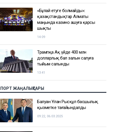
«Бұлай етуге болмайды»:
қазақстандықтар Алматы
маңында казино ашуға қарсы
шықты
14:09
Трампқа Ақ үйде 400 млн
долларлық бал залын салуға
тыйым салынды
13:41
СПОРТ ЖАҢАЛЫҚТАРЫ
Балуан Ұлан Рысқұл басшылық
қызметке тағайындалды
09:22, 06.03.2025