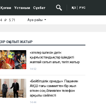
Қоғам
Ұстаным
Сұхбат
ҚАЗ
РУС
Ауа-райы
64
₽
5.71
АЗІР ОҚЫЛЫП ЖАТЫР
«Өзгелер ішпесін деп»:
қырғызстандықтар ішімдікті
жаппай сатып алып, төгіп жатыр
14:52
«Бейбітшілік орнады»: Пашинян
АҚШ-тағы саммиттен бір жыл
өткен соң Әлиевпен телефон
арқылы сөйлесті
14:44