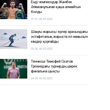
Енді чемпиондар Жәнібек
Әлімханұлынан қаша алмайтын
болды
07:41, 06.03.2025
Шаңғы жарысы: ерлер арасындағы
эстафеталық жарыста ел намысын
кімдер қорғайды
05:26, 06.03.2025
Теннисші Тимофей Скатов
Грекиядағы турнирдің ширек
финалына шықты
04:39, 06.03.2025