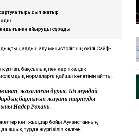
ысқартуға тырысып жатыр
лынды
стандығынан айыруды сұрады
андықтың алдын алу министрлігінің өкілі Сайф-
құптап, бақсылық пен көріпкелдік
 исламдық нормаларға қайшы келетінін айтты.
 жинап, жазалаған дұрыс. Біз мұндай
ардың барлығын жауапқа тартуды
ғыны Надер Рохани.
рекеттер көп жылдар бойы Ауғанстанның
да ашық түрде жүргiзiліп келген.