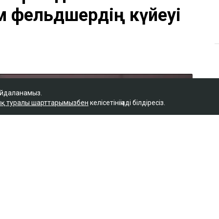
айдаланамыз.
қ туралы шарттарымызбен
келісетініңізді білдіресіз.
Қ
 керек деп
м фельдшердің күйеуі