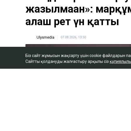
Біз сайт жұмысын жақсарту үшін cookie файлдарын п
Сайтты қолдануды жалғастыру арқылы сіз
құпиялылы
ULYSMEDIA.KZ
Жаңалықтар
«Заңда бір жыл күту
жазылмаған»: марқұ
алғаш рет үн қатты
Ulysmedia
07.08.2026, 13:50