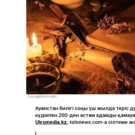
Ашық дереккөзден
Ауғанстан билігі соңғы үш жылда теріс 
күдікпен 200-ден астам адамды қамауғ
Ulysmedia.kz.
tolonews.com-ға сілтеме ж