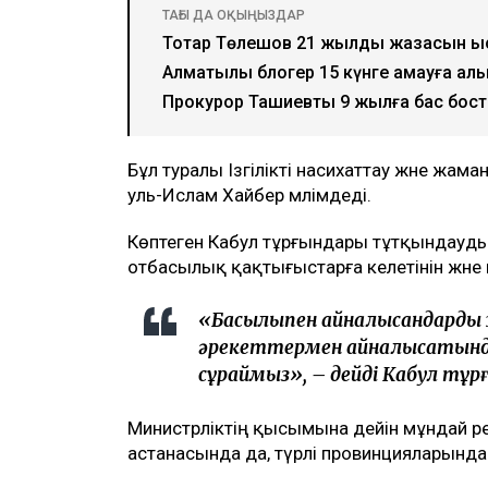
ТАҒЫ ДА ОҚЫҢЫЗДАР
Тоқтар Төлешов 21 жылдық жазасын қ
Алматылық блогер 15 күнге қамауға а
Прокурор Ташиевты 9 жылға бас бо
Бұл туралы Ізгілікті насихаттау және жам
уль-Ислам Хайбер мәлімдеді.
Көптеген Кабул тұрғындары тұтқындауды 
отбасылық қақтығыстарға әкелетінін және
«Бақсылықпен айналысқандарды
әрекеттермен айналысатынд
сұраймыз», – дейді Кабул тұр
Министрлiктiң қысымына дейiн мұндай ә
астанасында да, түрлi провинцияларында 