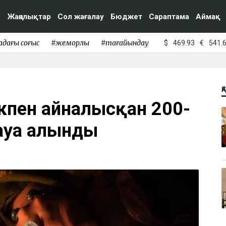
Жаңалықтар
Сол жағалау
Бюджет
Сараптама
Аймақ
адағы соғыс
#жемқорлық
#тағайындау
$
469.93
€
541.
Қ
ікпен айналысқан 200-
ауға алынды