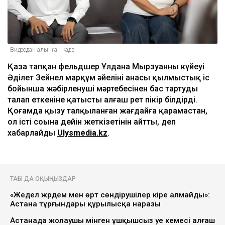
Видеодан алынған кадр
Қаза тапқан фельдшер Ұлдана Мырзуанның күйеуі
Әділет Зейнел марқұм әйелінің анасы қылмыстық іс
бойынша жәбірленуші мәртебесінен бас тартуды
талап еткеніне қатысты алғаш рет пікір білдірді.
Қоғамда қызу талқыланған жағдайға қарамастан,
ол істі соңына дейін жеткізетінін айтты, деп
хабарлайды
Ulysmedia.kz
.
ТАҒЫ ДА ОҚЫҢЫЗДАР
«Жедел жәрдем мен өрт сөндірушілер кіре алмайды»:
Астана тұрғындары құрылысқа наразы
Астанада жолаушы мінген ұшқышсыз әуе кемесі алғаш