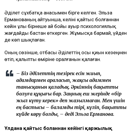
Әділет сұхбатқа анасымен бірге келген. Эльза
Ерманованың айтуынша, келіні қайтыс болғаннан
кейін ұлы бірнеше ай бойы ауыр психологиялық
жағдайды бастан өткерген. Жұмысқа бармай, үйден
де көп шықпаған.
Оның сөзінше, отбасы Әділеттің осы қиын кезеңнен
өтіп, қалыпты өміріне оралғанын қалаған.
– Біз Әділеттің тезірек есін жиып,
адамдармен араласып, жақсы адаммен
танысқанын қаладық. Әркімнің бақытты
болуға құқығы бар. Заңның еш жерінде «бір
жыл күту керек» деп жазылмаған. Мен үшін
ең бастысы – баламды тірі, күліп, бақытты
күйде көру болды, – деді Эльза Ерманова.
Ұлдана қайтыс болғаннан кейінгі қаржылық