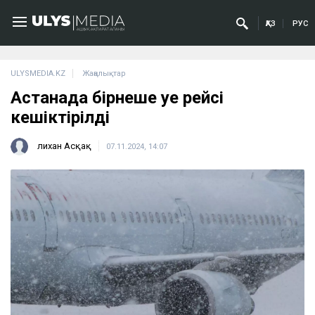
ҚАЗ
РУС
ULYSMEDIA.KZ
Жаңалықтар
Астанада бірнеше әуе рейсі
кешіктірілді
Әлихан Асқақ
07.11.2024, 14:07