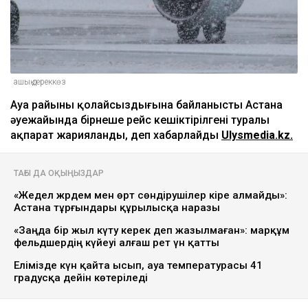
ашық дереккөз
Ауа райының қолайсыздығына байланысты Астана
әуежайында бірнеше рейс кешіктірілгені туралы
ақпарат жарияланды, деп хабарлайды
Ulysmedia.kz.
ТАҒЫ ДА ОҚЫҢЫЗДАР
«Жедел жәрдем мен өрт сөндірушілер кіре алмайды»:
Астана тұрғындары құрылысқа наразы
«Заңда бір жыл күту керек деп жазылмаған»: марқұм
фельдшердің күйеуі алғаш рет үн қатты
Елімізде күн қайта ысып, ауа температурасы 41
градусқа дейін көтеріледі