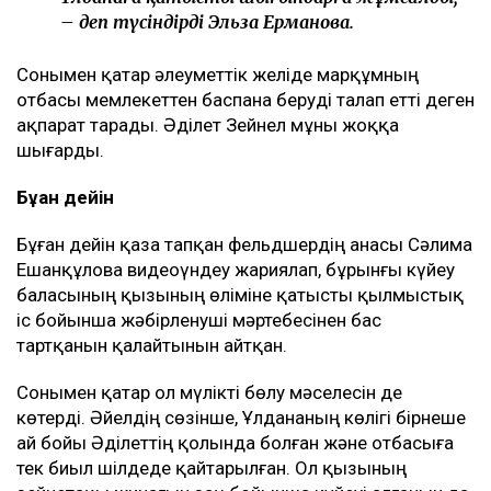
– деп түсіндірді Эльза Ерманова.
Сонымен қатар әлеуметтік желіде марқұмның
отбасы мемлекеттен баспана беруді талап етті деген
ақпарат тарады. Әділет Зейнел мұны жоққа
шығарды.
Бұған дейін
Бұған дейін қаза тапқан фельдшердің анасы Сәлима
Ешанқұлова видеоүндеу жариялап, бұрынғы күйеу
баласының қызының өліміне қатысты қылмыстық
іс бойынша жәбірленуші мәртебесінен бас
тартқанын қалайтынын айтқан.
Сонымен қатар ол мүлікті бөлу мәселесін де
көтерді. Әйелдің сөзінше, Ұлдананың көлігі бірнеше
ай бойы Әділеттің қолында болған және отбасыға
тек биыл шілдеде қайтарылған. Ол қызының