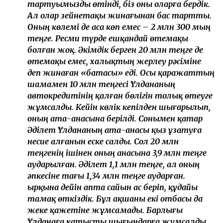
тартуымызды өтінді, біз оны оларға бердік.
Ал олар зейнетақы жинағынан бас тартты.
Оның көлемі де аса көп емес – 2 млн 300 мың
теңге. Ресми түрде ешқандай өтемақы
болған жоқ. Әкімдік берген 20 млн теңге де
өтемақы емес, халықтың жерлеу рәсіміне
деп жинаған «батасы» еді. Осы қаражаттың
шамамен 10 млн теңгесі Ұлдананың
автокредитінің қалған бөлігін толық өтеуге
жұмсалды. Кейін көлік кепілден шығарылып,
оның ата-анасына берілді. Сонымен қатар
Әділет Ұлдананың ата-анасы қыз ұзатуға
несие алғанын еске салды. Сол 20 млн
теңгенің ішінен оның анасына 3,9 млн теңге
аударылған. Әділет 1,1 млн теңге, ал оның
әпкесіне тағы 1,34 млн теңге аударған.
Қырқына дейін апта сайын ас беріп, құдайы
тамақ өткіздік. Бұл ақшаны екі отбасы да
жеке қажетіне жұмсамады. Барлығы
Ұлданаға қатысты шығындарға жұмсалды,