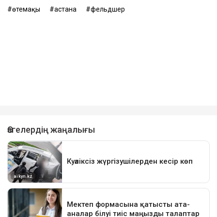
өтемақы
астана
фельдшер