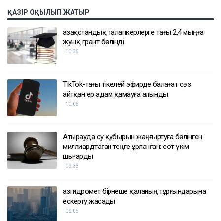
ҚАЗІР ОҚЫЛЫП ЖАТЫР
Қазақстандық талапкерлерге тағы 2,4 мыңға
жуық грант бөлінді
10:36
TikTok-тағы тікелей эфирде балағат сөз
айтқан ер адам қамауға алынды
10:06
Атырауда су құбырын жаңғыртуға бөлінген
миллиардтаған теңге ұрланған: сот үкім
шығарды
09:33
Қазгидромет бірнеше қаланың тұрғындарына
ескерту жасады
09:05