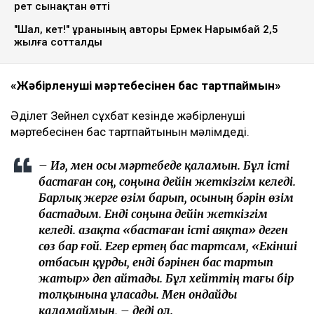
рет сынақтан өтті
"Шал, кет!" ұранының авторы Ермек Нарымбай 2,5
жылға сотталды
«Жәбірленуші мәртебесінен бас тартпаймын»
Әділет Зейнел сұхбат кезінде жәбірленуші
мәртебесінен бас тартпайтынын мәлімдеді.
– Иә, мен осы мәртебеде қаламын. Бұл істі
бастаған соң, соңына дейін жеткізгім келеді.
Барлық жерге өзім барып, осының бәрін өзім
бастадым. Енді соңына дейін жеткізгім
келеді. Қазақта «бастаған істі аяқта» деген
сөз бар ғой. Егер ертең бас тартсам, «Екінші
отбасын құрды, енді бәрінен бас тартып
жатыр» деп айтады. Бұл хейттің тағы бір
толқынына ұласады. Мен ондайды
қаламаймын, – деді ол.