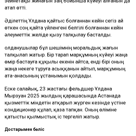
зейнетақы жинағын заң бойынша күйеуі алғанын да
атап өтті.
Әділеттің Ұлдана қайтыс болғаннан кейін сегіз ай
өткен соң қайта үйленгені белгілі болғаннан кейін
әлеуметтік желіде қызу талқылау басталды.
Қолданушылар бұл шешімнің моральдық жағын
талқылап жатыр. Бір тарап марқұмның күйеуі жаңа
өмір бастауға құқылы екенін айтса, енді бірі оның
жаңа некеге тұруға асыққанын айтып, марқұмның
ата-анасының ұстанымын қолдады.
Еске салайық, 23 жастағы фельдшер Ұлдана
Мырзуан 2025 жылдың қарашасында Астанада
қызметтік міндетін атқарып жүрген кезінде үстіне
кондиционер құлап, қаза тапқан. Оның өліміне
қатысты қылмыстық іс тергеліп жатыр.
Достарыңмен бөліс