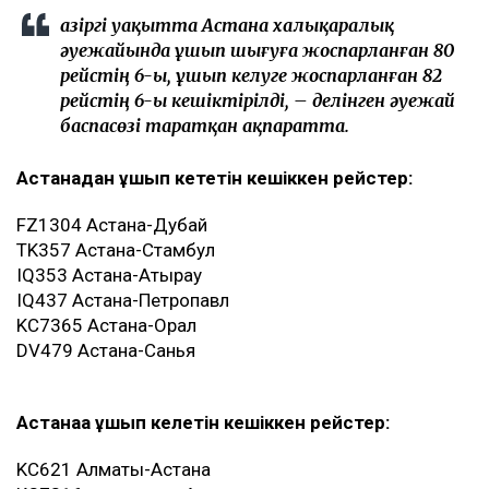
Қазіргі уақытта Астана халықаралық
әуежайында ұшып шығуға жоспарланған 80
рейстің 6-ы, ұшып келуге жоспарланған 82
рейстің 6-ы кешіктірілді, – делінген әуежай
баспасөзі таратқан ақпаратта.
Астанадан ұшып кететін кешіккен рейстер:
FZ1304 Астана-Дубай
TK357 Астана-Стамбул
IQ353 Астана-Атырау
IQ437 Астана-Петропавл
KC7365 Астана-Орал
DV479 Астана-Санья
Астанаға ұшып келетін кешіккен рейстер:
KC621 Алматы-Астана