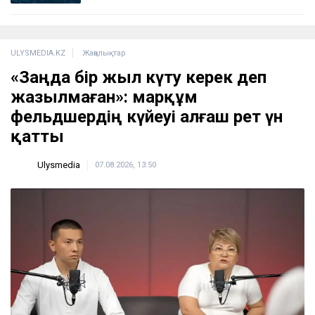
ULYSMEDIA.KZ
Жаңалықтар
«Заңда бір жыл күту керек деп
жазылмаған»: марқұм
фельдшердің күйеуі алғаш рет үн
қатты
Ulysmedia
07.08.2026, 13:50