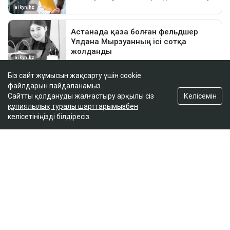
Біз сайт жұмысын жақсарту үшін cookie
файлдарын пайдаланамыз.
Келісемін
Сайтты қолдануды жалғастыру арқылы сіз
құпиялылық туралы шарттарымызбен
келісетініңізді білдіресіз.