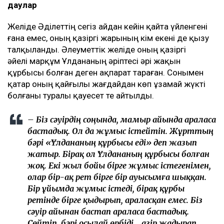
даулар
Желіде Әділеттің сегіз айдан кейін қайта үйленгені
ғана емес, оның қазіргі жарының кім екені де қызу
талқыланды. Әлеуметтік желіде оның қазіргі
әйелі марқұм Ұлдананың әріптесі әрі жақын
құрбысы болған деген ақпарат тараған. Сонымен
қатар оның қайғылы жағдайдан көп ұзамай жүкті
болғаны туралы қауесет те айтылды.
– Біз сәуірдің соңында, мамыр айында араласа
бастадық. Ол да жұмыс істейтін. Жұрттың
бәрі «Ұлдананың құрбысы еді» деп жазып
жатыр. Бірақ ол Ұлдананың құрбысы болған
жоқ. Екі жыл бойы бірге жұмыс істегенімен,
олар бір-ақ рет бірге бір ауысымға шыққан.
Бір ұйымда жұмыс істеді, бірақ құрбы
ретінде бірге қыдырып, араласқан емес. Біз
сәуір айынан бастап араласа бастадық.
Сөйтіп, бәрі осылай өрбіді... Қазір жадырап