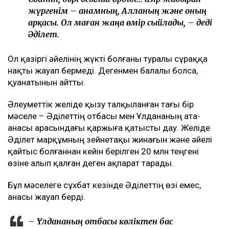
жүргенім – анамның, Алланың және оның
арқасы. Ол маған жаңа өмір сыйлады, – деді
Әділет.
Ол қазіргі әйелінің жүкті болғаны туралы сұраққа
нақты жауап бермеді. Дегенмен балалы болса,
қуанатынын айтты.
Әлеуметтік желіде қызу талқыланған тағы бір
мәселе – Әділеттің отбасы мен Ұлдананың ата-
анасы арасындағы қаржыға қатысты дау. Желіде
Әділет марқұмның зейнетақы жинағын және әйелі
қайтыс болғаннан кейін берілген 20 млн теңгені
өзіне алып қалған деген ақпарат тарады.
Бұл мәселеге сұхбат кезінде Әділеттің өзі емес,
анасы жауап берді.
– Ұлдананың отбасы көліктен бас