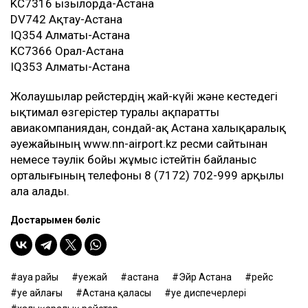
KC7316 Қызылорда-Астана
DV742 Ақтау-Астана
IQ354 Алматы-Астана
KC7366 Орал-Астана
IQ353 Алматы-Астана
Жолаушылар рейстердің жай-күйі және кестедегі
ықтимал өзгерістер туралы ақпаратты
авиакомпаниядан, сондай-ақ Астана халықаралық
әуежайының www.nn-airport.kz ресми сайтынан
немесе тәулік бойы жұмыс істейтін байланыс
орталығының телефоны 8 (7172) 702-999 арқылы
ала алады.
Достарыңмен бөліс
ауа райы
әуежай
астана
Эйр Астана
рейс
әуе айлағы
Астана қаласы
әуе диспечерлері