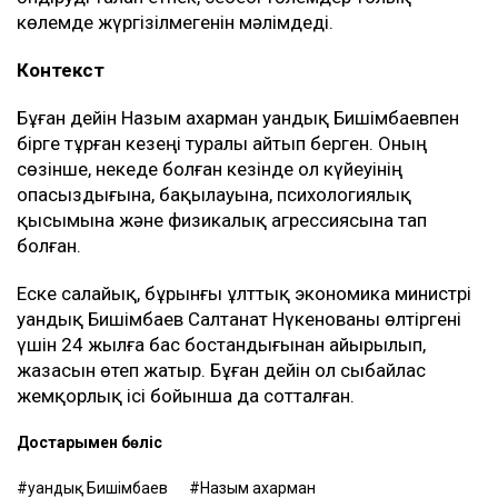
көлемде жүргізілмегенін мәлімдеді.
Контекст
Бұған дейін Назым Қахарман Қуандық Бишімбаевпен
бірге тұрған кезеңі туралы айтып берген. Оның
сөзінше, некеде болған кезінде ол күйеуінің
опасыздығына, бақылауына, психологиялық
қысымына және физикалық агрессиясына тап
болған.
Еске салайық, бұрынғы ұлттық экономика министрі
Қуандық Бишімбаев Салтанат Нүкенованы өлтіргені
үшін 24 жылға бас бостандығынан айырылып,
жазасын өтеп жатыр. Бұған дейін ол сыбайлас
жемқорлық ісі бойынша да сотталған.
Достарыңмен бөліс
Қуандық Бишімбаев
Назым Қахарман