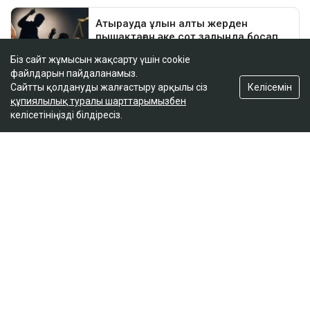
Біз сайт жұмысын жақсарту үшін cookie
файлдарын пайдаланамыз.
Келісемін
Сайтты қолдануды жалғастыру арқылы сіз
құпиялылық туралы шарттарымызбен
келісетініңізді білдіресіз.