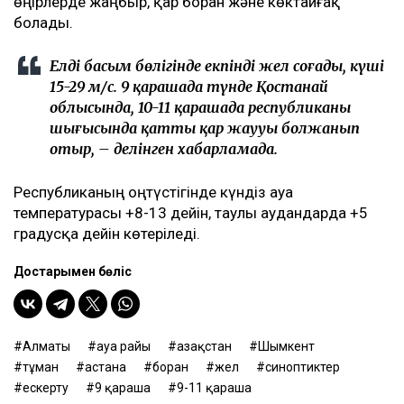
өңірлерде жаңбыр, қар боран және көктайғақ
болады.
Елдің басым бөлігінде екпінді жел соғады, күші
15-29 м/с. 9 қарашада түнде Қостанай
облысында, 10-11 қарашада республиканың
шығысында қатты қар жаууы болжанып
отыр, – делінген хабарламада.
Республиканың оңтүстігінде күндіз ауа
температурасы +8-13 дейін, таулы аудандарда +5
градусқа дейін көтеріледі.
Достарыңмен бөліс
Алматы
ауа райы
Қазақстан
Шымкент
тұман
астана
боран
жел
синоптиктер
ескерту
9 қараша
9-11 қараша