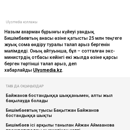
Ulysmedia коллажы
Назым Қахарман бұрынғы күйеуі Қуандық
Бишімбаевтың анасы өзіне қатысты 25 млн теңгеге
жуық сома өндіру туралы талап арыз бергенін
мәлімдеді. Оның айтуынша, бұл – сотталған экс-
министрдің отбасы кейінгі екі жылда өзіне қарсы
берген төртінші талап арыз, деп
хабарлайды
Ulysmedia.kz
.
ТАҒЫ ДА ОҚЫҢЫЗДАР
Байжанов бостандыққа шыққанымен, алты жыл
бақылауда болады
Бишімбаевтың туысы Бақытжан Байжанов
бостандыққа шықты
Бишімбаев ісі арқылы танылған Айжан Аймағанова