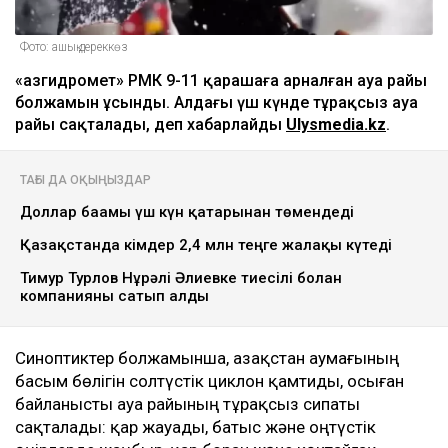
Фото: ашық дереккөз
«Қазгидромет» РМК 9-11 қарашаға арналған ауа райы
болжамын ұсынды. Алдағы үш күнде тұрақсыз ауа
райы сақталады, деп хабарлайды
Ulysmedia.kz
.
ТАҒЫ ДА ОҚЫҢЫЗДАР
Доллар бағамы үш күн қатарынан төмендеді
Қазақстанда кімдер 2,4 млн теңге жалақы күтеді
Тимур Турлов Нұрәлі Әлиевке тиесілі болған
компанияны сатып алды
Синоптиктер болжамынша, Қазақстан аумағының
басым бөлігін солтүстік циклон қамтиды, осыған
байланысты ауа райының тұрақсыз сипаты
сақталады: қар жауады, батыс және оңтүстік