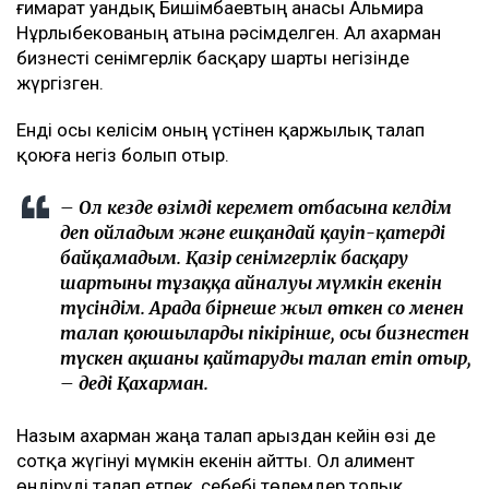
ғимарат Қуандық Бишімбаевтың анасы Альмира
Нұрлыбекованың атына рәсімделген. Ал Қахарман
бизнесті сенімгерлік басқару шарты негізінде
жүргізген.
Енді осы келісім оның үстінен қаржылық талап
қоюға негіз болып отыр.
– Ол кезде өзімді керемет отбасына келдім
деп ойладым және ешқандай қауіп-қатерді
байқамадым. Қазір сенімгерлік басқару
шартының тұзаққа айналуы мүмкін екенін
түсіндім. Арада бірнеше жыл өткен соң менен
талап қоюшылардың пікірінше, осы бизнестен
түскен ақшаны қайтаруды талап етіп отыр,
– деді Қахарман.
Назым Қахарман жаңа талап арыздан кейін өзі де
сотқа жүгінуі мүмкін екенін айтты. Ол алимент
өндіруді талап етпек, себебі төлемдер толық