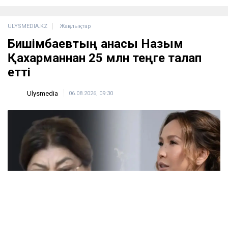
ULYSMEDIA.KZ
Жаңалықтар
Бишімбаевтың анасы Назым
Қахарманнан 25 млн теңге талап
етті
Ulysmedia
06.08.2026, 09:30