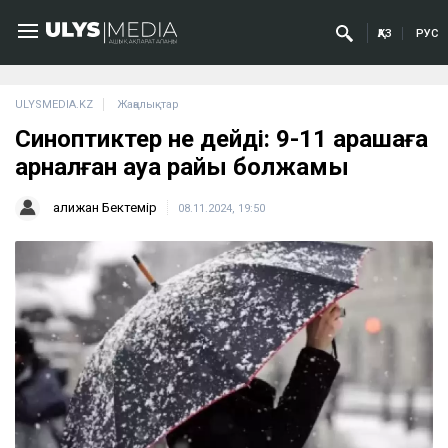
ҚАЗ
РУС
ULYSMEDIA.KZ
Жаңалықтар
Синоптиктер не дейді: 9-11 қарашаға
арналған ауа райы болжамы
Қалижан Бектемір
08.11.2024, 19:50