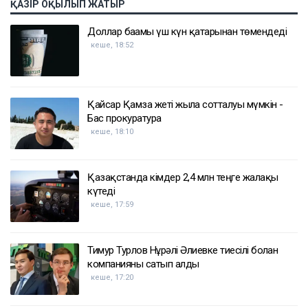
ҚАЗІР ОҚЫЛЫП ЖАТЫР
Доллар бағамы үш күн қатарынан төмендеді
кеше, 18:52
Қайсар Қамза жеті жылға сотталуы мүмкін -
Бас прокуратура
кеше, 18:10
Қазақстанда кімдер 2,4 млн теңге жалақы
күтеді
кеше, 17:59
Тимур Турлов Нұрәлі Әлиевке тиесілі болған
компанияны сатып алды
кеше, 17:20