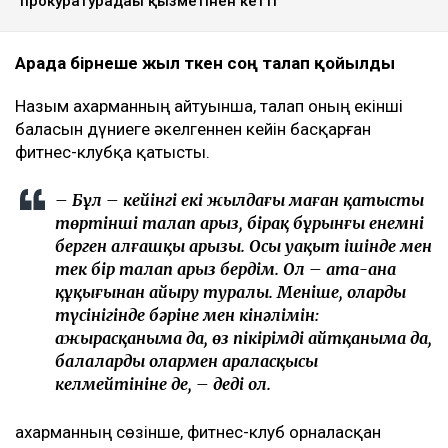
прокуратурадағы қызметінен кетті
Арада бірнеше жыл өткен соң талап қойылды
Назым Қахарманның айтуынша, талап оның екінші
баласын дүниеге әкелгеннен кейін басқарған
фитнес-клубқа қатысты.
– Бұл – кейінгі екі жылдағы маған қатысты
төртінші талап арыз, бірақ бұрынғы енемнің
берген алғашқы арызы. Осы уақыт ішінде мен
тек бір талап арыз бердім. Ол – ата-ана
құқығынан айыру туралы. Меніңше, олардың
түсінігінде бәріне мен кінәлімін:
ажырасқаныма да, өз пікірімді айтқаныма да,
балалардың олармен араласқысы
келмейтініне де, – деді ол.
Қахарманның сөзінше, фитнес-клуб орналасқан