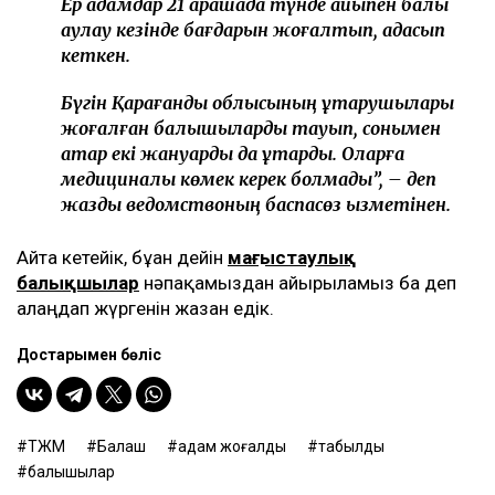
Ер адамдар 21 қарашада түнде қайықпен балық
аулау кезінде бағдарын жоғалтып, адасып
кеткен.
Бүгін Қарағанды облысының құтқарушылары
жоғалған балықшыларды тауып, сонымен
қатар екі жануарды да құтқарды. Оларға
медициналық көмек керек болмады”, – деп
жазды ведомствоның баспасөз қызметінен.
Айта кетейік, бұған дейін
маңғыстаулық
балықшылар
нәпақамыздан айырыламыз ба деп
алаңдап жүргенін жазған едік.
Достарыңмен бөліс
ТЖМ
Балқаш
адам жоғалды
табылды
балықшылар