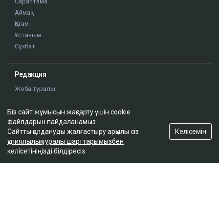
ҚАЗІР ОҚЫЛЫП ЖАТЫР
Мұнайдан байымаған Қазақстанды сирек жер
металдары жарыта ала ма
кеше, 19:35
Поляк спортшысы Балтық теңізін 55 сағатта
жүзіп өтіп, тарихи рекорд орнатты
Біз сайт жұмысын жақсарту үшін cookie
кеше, 18:41
файлдарын пайдаланамыз.
Келісемін
Сайтты қолдануды жалғастыру арқылы сіз
құпиялылық туралы шарттарымызбен
Қазақстан мұнайының экспорты тағы да
келісетініңізді білдіресіз.
тоқтауы мүмкін
кеше, 18:31
Алаяқтар қазақстандықтарға 2 млрд теңгеге
жуық несие рәсімдеген
кеше, 17:50