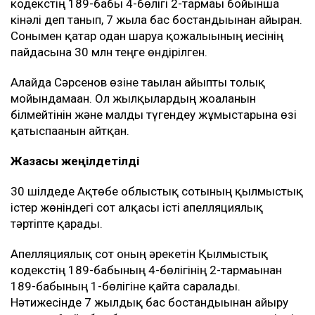
ауданындағы Сағашилі ауылында орналасқан үйі
кепілге қойылған.
Биыл сәуірде азаматтық іс бойынша сот Тәжіғали
Елеуовтің пайдасына 10 млн теңге өндіру туралы
шешім шығарды, яғни Рахат Сәрсеновтің жалғыз
баспанасы әлі күнге дейін кепілде тұр. Оны босату
үшін 10 млн теңге төлеуі қажет.
Қылмыстық іс
Бұдан бөлек, Рахат Сәрсеновке 2019-2024 жылдар
аралығында 39 бас жылқыны жымқырды деген
айып тағылған.
Мұғалжар аудандық соты оны Қылмыстық
кодекстің 189-бабы 4-бөлігі 2-тармағы бойынша
кінәлі деп танып, 7 жылға бас бостандығынан айырған.
Сонымен қатар одан шаруа қожалығының иесінің
пайдасына 30 млн теңге өндірілген.