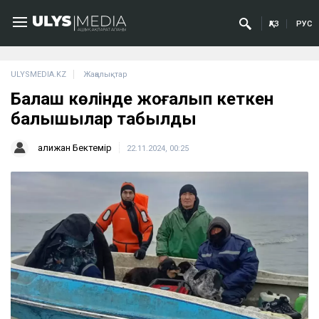
ҚАЗ
РУС
ULYSMEDIA.KZ
Жаңалықтар
Балқаш көлінде жоғалып кеткен
балықшылар табылды
Қалижан Бектемір
22.11.2024, 00:25