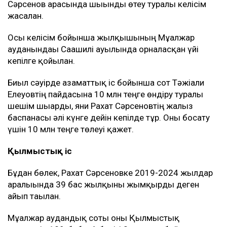
Қазақстанда пәтер мен үйге сұраныс артты
Қазақстандағы ең арзан баспана қай қалада
Рахат Сәрсенов бірнеше жыл бойы Мұғалжар
ауданындағы «Тайбурыл» шаруа қожалығында
жылқышы болып жұмыс істеген. Оның аты 2019-
2024 жылдар аралығында жоғалған жылқыларға
қатысты екі сот ісінде аталған.
Мән-жай
Сот материалдарына сәйкес, 2018 жылы
шаруашылықта 60 бас жылқы жоғалып, шығын 10
млн теңге деп көрсетілген. Кейін шаруа
қожалығының иесі Тәжіғали Елеуов пен Рахат
Сәрсенов арасында шығынды өтеу туралы келісім
жасалған.
Осы келісім бойынша жылқышының Мұғалжар