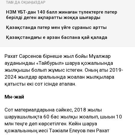
Ulysmedia коллажы
100 жылқыға қатысты даудан кейін сотталып, кейін
рақымшылыққа іліккен ақтөбелік жылқышы Рахат
Сәрсеновке кәсіпкер пәтер сыйлады. Оған жаңа
баспананың кілті табысталды, деп
хабарлайды
Ulysmedia.kz
.
ТАҒЫ ДА ОҚЫҢЫЗДАР
НЗМ ҰБТ-дан 140 балл жинаған түлектерге пәтер
берілді деген ақпаратты жоққа шығарды