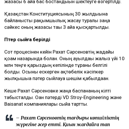
Алайда Сәрсенов өзіне тағылған айыпты толық
мойындамаған. Ол жылқылардың жоғалғанын
білмейтінін және малды түгендеу жұмыстарына өзі
қатыспағанын айтқан.
Жазасы жеңілдетілді
30 шілдеде Ақтөбе облыстық сотының қылмыстық
істер жөніндегі сот алқасы істі апелляциялық
тәртіпте қарады.
Апелляциялық сот оның әрекетін Қылмыстық
кодекстің 189-бабының 4-бөлігінің 2-тармағынан
189-бабының 1-бөлігіне қайта саралады.
Нәтижесінде 7 жылдық бас бостандығынан айыру
жазасы 6 айға бас бостандығын шектеуге өзгертілді.
Қазақстан Конституциясының 30 жылдығына
байланысты рақымшылық жасау туралы заңға