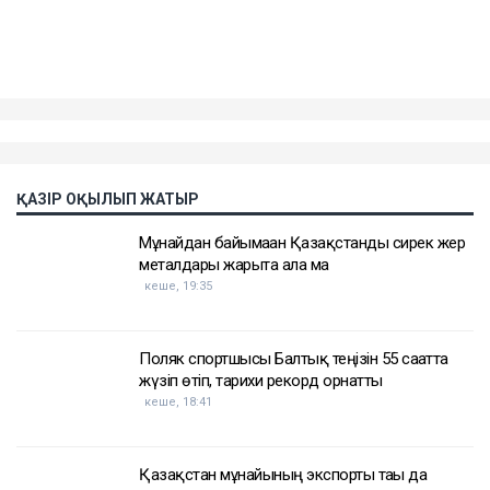
Публикация от Азамат Усимбеков (@azamat_ussimbekov)
Достарыңмен бөліс
пәтер