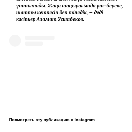
қарап отыра алмайтынымды түсіндім.
Сондықтан біз сөзбен емес, іспен қолдау
көрсетуді жөн көрдік. VD Stroy-Engineering
және Baisanat компаниялары бірлесіп, Рахат
ағаға пәтер сыйлау туралы шешім
қабылдады. Өмірдің бейнетін жеткілікті
көрген ағамыз, енді тек зейнетін көріп,
шаңырағында береке мен бақыт кетпесін.
Алпысқа жасқа толғанын ескеріп, ағамыздың
иығына шапан да жаптық. Біз бұл істі
жариялау үшін емес, адамға қолдау көрсету
үшін бардық. Өзгенің қайғысына бейжай
қарамай, қол ұшын соза білсек, бір ғана игі іс бір
адамның ғана емес, тұтас бір отбасының
тағдырын өзгертуі мүмкін. Барша халықтың
атынан Рахат ағаны жаңа баспанасымен
құттықтадық. Жаңа шаңырағында құт-береке,
шаттық кетпесін деп тіледік, – деді
кәсіпкер Азамат Усимбеков.