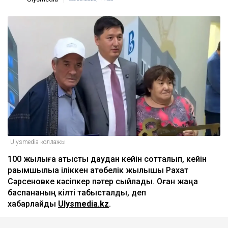
тоқтауы мүмкін
кеше, 18:31
Алаяқтар қазақстандықтарға 2 млрд теңгеге
жуық несие рәсімдеген
кеше, 17:50
ULYSMEDIA.KZ
Жаңалықтар
100 жылқы дауына байланысты
сотталған ақтөбелік жылқышыға
кәсіпкер пәтер сыйлады
Ulysmedia
05.08.2026, 11:30