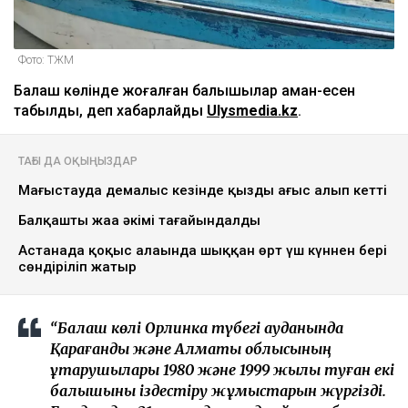
Фото: ТЖМ
Балқаш көлінде жоғалған балықшылар аман-есен
табылды, деп хабарлайды
Ulysmedia.kz
.
ТАҒЫ ДА ОҚЫҢЫЗДАР
Маңғыстауда демалыс кезінде қызды ағыс алып кетті
Балқаштың жаңа әкімі тағайындалды
Астанада қоқыс алаңында шыққан өрт үш күннен бері
сөндіріліп жатыр
“Балқаш көлі Орлинка түбегі ауданында
Қарағанды және Алматы облысының
құтқарушылары 1980 және 1999 жылы туған екі
балықшыны іздестіру жұмыстарын жүргізді.