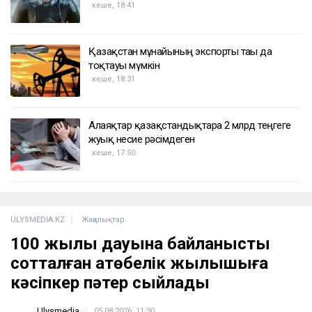
ҚАЗІР ОҚЫЛЫП ЖАТЫР
Мұнайдан байымаған Қазақстанды сирек жер
металдары жарыта ала ма
кеше, 19:35
Поляк спортшысы Балтық теңізін 55 сағатта
жүзіп өтіп, тарихи рекорд орнатты
кеше, 18:41
Қазақстан мұнайының экспорты тағы да