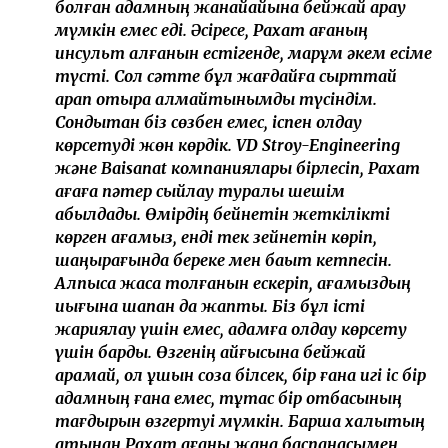
сәйкес оның жазасы тағы 3 айға қысқартылды.
Пәтер сыйға берілді
Сот процесінен кейін Рахат Сәрсеновтің жағдайы
қоғам назарында болған. Оның ауылдағы жалғыз үйі 10
млн теңге қарыздың кепілінде тұрғаны белгілі
болды. Осыны ескерген ақтөбелік кәсіпкер
жылқышыға пәтер сыйлауға шешім қабылдаған.
Кеше Рахат Сәрсеновке жаңа баспананың кілті
табысталды. Оған пәтерді VD Stroy-Engineering және
Baisanat компаниялары сыйға тартты.
– Рахат Сәрсеновтің тағдыры көпшіліктің
жүрегіне әсер етті. Қиын жағдайға тап
болған адамның жанайқайына бейжай қарау
мүмкін емес еді. Әсіресе, Рахат ағаның
инсульт алғанын естігенде, марқұм әкем есіме
түсті. Сол сәтте бұл жағдайға сырттай