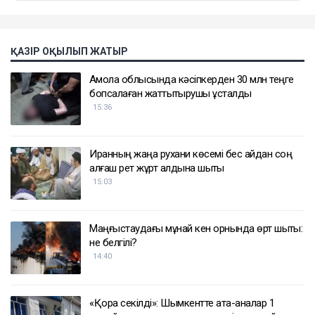
ҚАЗІР ОҚЫЛЫП ЖАТЫР
Ақмола облысында кәсіпкерден 30 млн теңге
бопсалаған жаттықтырушы ұсталды
15:36
Иранның жаңа рухани көсемі бес айдан соң
алғаш рет жұрт алдына шықты
15:03
Маңғыстаудағы мұнай кен орнында өрт шықты:
не белгілі?
14:40
«Қора секілді»: Шымкентте ата-аналар 1