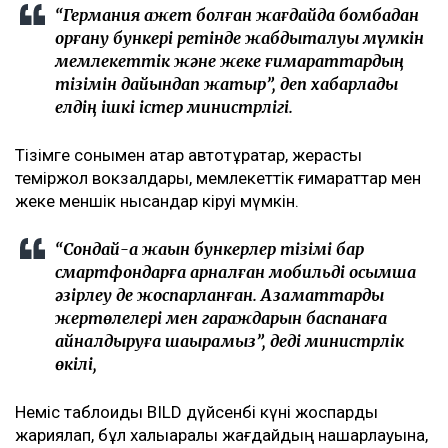
“Германия қажет болған жағдайда бомбадан
қорғану бункері ретінде жабдықталуы мүмкін
мемлекеттік және жеке ғимараттардың
тізімін дайындап жатыр”, деп хабарлады
елдің ішкі істер министрлігі.
Тізімге сонымен қатар автотұрақтар, жерасты
теміржол вокзалдары, мемлекеттік ғимараттар мен
жеке меншік нысандар кіруі мүмкін.
“Сондай-ақ жақын бункерлер тізімі бар
смартфондарға арналған мобильді қосымша
әзірлеу де жоспарланған. Азаматтарды
жертөлелері мен гараждарын баспанаға
айналдыруға шақырамыз”, деді министрлік
өкілі,
Неміс таблоиды BILD дүйсенбі күні жоспарды
жариялап, бұл халықаралық жағдайдың нашарлауына,