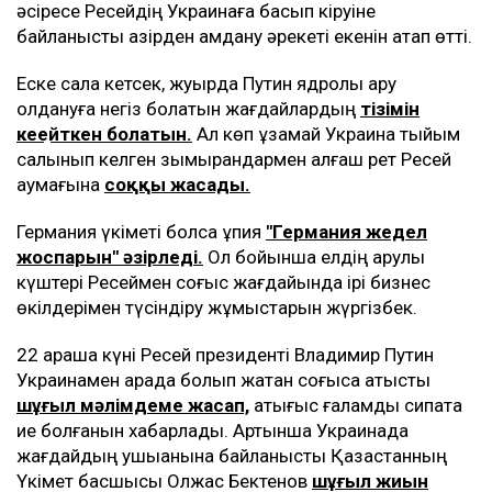
әсіресе Ресейдің Украинаға басып кіруіне
байланысты қазірден қамдану әрекеті екенін атап өтті.
Еске сала кетсек, жуырда Путин ядролық қару
қолдануға негіз болатын жағдайлардың
тізімін
кеңейткен болатын.
Ал көп ұзамай Украина тыйым
салынып келген зымырандармен алғаш рет Ресей
аумағына
соққы жасады.
Германия үкіметі болса құпия
"Германия жедел
жоспарын" әзірледі.
Ол бойынша елдің қарулы
күштері Ресеймен соғыс жағдайында ірі бизнес
өкілдерімен түсіндіру жұмыстарын жүргізбек.
22 қараша күні Ресей президенті Владимир Путин
Украинамен арада болып жатқан соғысқа қатысты
шұғыл мәлімдеме жасап,
қақтығыс ғаламдық сипатқа
ие болғанын хабарлады. Артынша Украинада
жағдайдың ушыққанына байланысты Қазақстанның
Үкімет басшысы Олжас Бектенов
шұғыл жиын