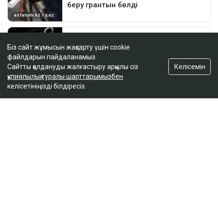
Біз сайт жұмысын жақсарту үшін cookie
файлдарын пайдаланамыз.
Келісемін
Сайтты қолдануды жалғастыру арқылы сіз
құпиялылық туралы шарттарымызбен
келісетініңізді білдіресіз.
ҚАЗІР ОҚЫЛЫП ЖАТЫР