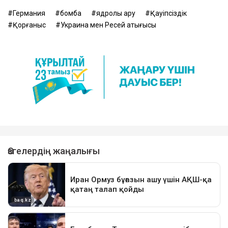
Германия
бомба
ядролық қару
Қауіпсіздік
Қорғаныс
Украина мен Ресей қақтығысы