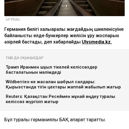
AP Photo
Германия билігі халықаралық жағдайдың шиеленісуіне
байланысты елде бункерлер желісін құру жоспарын
әзірлей бастады, деп хабарлайды
Ulysmedia.kz.
ТАҒЫ ДА ОҚЫҢЫЗДАР
Трамп Иранмен шұғыл тікелей келіссөздер
басталатынын мәлімдеді
Wildberries-ке жасалған шабуыл салдары:
Қырғызстанда тігін цехтары жаппай жабылып жатыр
Reuters: Қазақстан Ресеймен мұнай өңдеу туралы
келіссөз жүргізіп жатыр
Бұл туралы германиялық БАҚ ақпарат таратты.