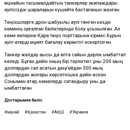
мұнайын тасымалдайтын танкерлер экипаждары
қауіпсіздік шараларын күшейте бастағанын жазған.
Теңізшілерге дрон шабуылы қаупі төнген кезде
кеменің қорғалған бөліктерінде болу ұсынылған. Ал
кеме иелеріне Қара теңіз порттарына кірмес бұрын
қауіп-қатерді мұқият бағалау керектігі ескертілген.
Танкер жалдау ақысы да апта сайын дерлік қымбаттап
келеді. Бұған дейін оның бір тәуліктегі құны 200 мың
доллардан сәл асатын деңгейден 300 мың
доллардан жоғары көрсеткішке дейін өскен.
Сонымен қатар, кемелерді сақтандыру құны да
қымбаттаған.
Достарыңмен бөліс
мұнай
Қазақстан
АҚШ
Украина