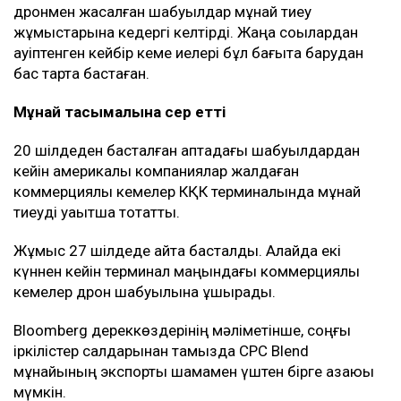
дронмен жасалған шабуылдар мұнай тиеу
жұмыстарына кедергі келтірді. Жаңа соққылардан
қауіптенген кейбір кеме иелері бұл бағытқа барудан
бас тарта бастаған.
Мұнай тасымалына әсер етті
20 шілдеден басталған аптадағы шабуылдардан
кейін америкалық компаниялар жалдаған
коммерциялық кемелер КҚК терминалында мұнай
тиеуді уақытша тоқтатты.
Жұмыс 27 шілдеде қайта басталды. Алайда екі
күннен кейін терминал маңындағы коммерциялық
кемелер дрон шабуылына ұшырады.
Bloomberg дереккөздерінің мәліметінше, соңғы
іркілістер салдарынан тамызда CPC Blend
мұнайының экспорты шамамен үштен бірге азаюы
мүмкін.