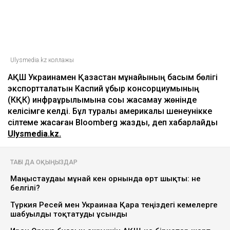
Ulysmedia.kz коллажы
АҚШ Украинамен Қазақстан мұнайының басым бөлігі
экспортталатын Каспий құбыр консорциумының
(КҚК) инфрақұрылымына соққы жасамау жөнінде
келісімге келді. Бұл туралы америкалық шенеунікке
сілтеме жасаған Bloomberg жазды, деп хабарлайды
Ulysmedia.kz.
ТАҒЫ ДА ОҚЫҢЫЗДАР
Маңғыстаудағы мұнай кен орнында өрт шықты: не
белгілі?
Түркия Ресей мен Украинаға Қара теңіздегі кемелерге
шабуылды тоқтатуды ұсынды