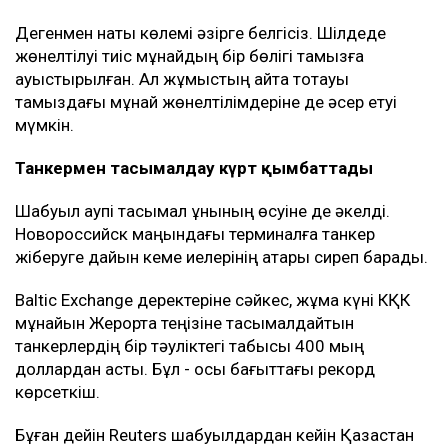
Дегенмен нақты көлемі әзірге белгісіз. Шілдеде
жөнелтілуі тиіс мұнайдың бір бөлігі тамызға
ауыстырылған. Ал жұмыстың қайта тоқтауы
тамыздағы мұнай жөнелтілімдеріне де әсер етуі
мүмкін.
Танкермен тасымалдау күрт қымбаттады
Шабуыл қаупі тасымал құнының өсуіне де әкелді.
Новороссийск маңындағы терминалға танкер
жіберуге дайын кеме иелерінің қатары сиреп барады.
Baltic Exchange деректеріне сәйкес, жұма күні КҚК
мұнайын Жерорта теңізіне тасымалдайтын
танкерлердің бір тәуліктегі табысы 400 мың
доллардан асты. Бұл - осы бағыттағы рекорд
көрсеткіш.
Бұған дейін Reuters шабуылдардан кейін Қазақстан