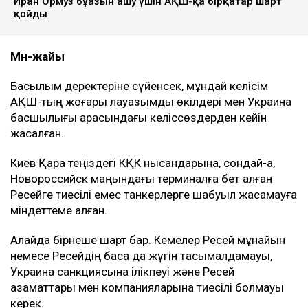
Иран Ормуз бұғазын ашу үшін АҚШ-қа бірқатар шарт
қойды
Мән-жайы
Басылым деректеріне сүйенсек, мұндай келісім
АҚШ-тың жоғары лауазымды өкілдері мен Украина
басшылығы арасындағы келіссөздерден кейін
жасалған.
Киев Қара теңіздегі КҚК нысандарына, сондай-ақ,
Новороссийск маңындағы терминалға бет алған
Ресейге тиесілі емес танкерлерге шабуыл жасамауға
міндеттеме алған.
Алайда бірнеше шарт бар. Кемелер Ресей мұнайын
немесе Ресейдің басқа да жүгін тасымалдамауы,
Украина санкциясына ілікпеуі және Ресей
азаматтары мен компанияларына тиесілі болмауы
керек.