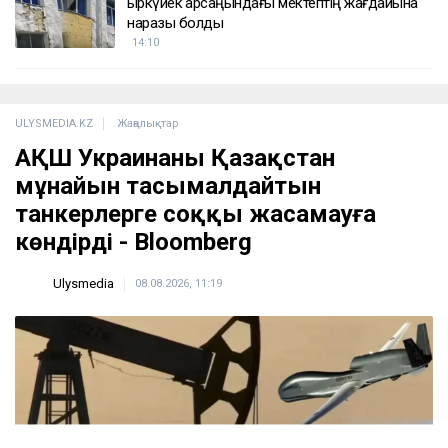
қыркүйек қарсаңындағы мектептің жағдайына
наразы болды
14:10
ULYSMEDIA.KZ
Жаңалықтар
АҚШ Украинаны Қазақстан
мұнайын тасымалдайтын
танкерлерге соққы жасамауға
көндірді - Bloomberg
Ulysmedia
08.08.2026, 11:19