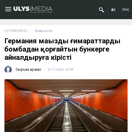
ҚАЗ
РУС
ULYSMEDIA.KZ
Жаңалықтар
Германия маңызды ғимараттарды
бомбадан қорғайтын бункерге
айналдыруға кірісті
Сырым Қаржас
27.11.2024, 02:08