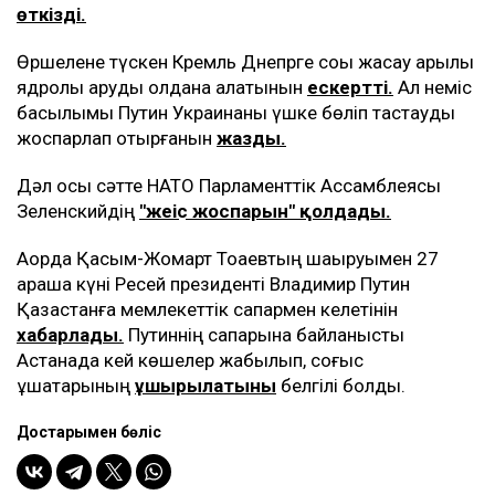
өткізді.
Өршелене түскен Кремль Днепрге соққы жасау арқылы
ядролық қаруды қолдана алатынын
ескертті.
Ал неміс
басылымы Путин Украинаны үшке бөліп тастауды
жоспарлап отырғанын
жазды.
Дәл осы сәтте НАТО Парламенттік Ассамблеясы
Зеленскийдің
"жеңіс жоспарын" қолдады.
Ақорда Қасым-Жомарт Тоқаевтың шақыруымен 27
қараша күні Ресей президенті Владимир Путин
Қазақстанға мемлекеттік сапармен келетінін
хабарлады.
Путиннің сапарына байланысты
Астанада кей көшелер жабылып, соғыс
ұшақтарының
ұшырылатыны
белгілі болды.
Достарыңмен бөліс