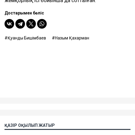
жемқорлық ісі бойынша да сотталған.
Достарыңмен бөліс
Қуандық Бишімбаев
Назым Қахарман
ҚАЗІР ОҚЫЛЫП ЖАТЫР