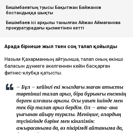
Бишімбаевтың туысы Бақытжан Байжанов
бостандыққа шықты
Бишімбаев ісі арқылы танылған Айжан Аймағанова
прокуратурадағы қызметінен кетті
Арада бірнеше жыл өткен соң талап қойылды
Назым Қахарманның айтуынша, талап оның екінші
баласын дүниеге әкелгеннен кейін басқарған
фитнес-клубқа қатысты.
– Бұл – кейінгі екі жылдағы маған қатысты
төртінші талап арыз, бірақ бұрынғы енемнің
берген алғашқы арызы. Осы уақыт ішінде мен
тек бір талап арыз бердім. Ол – ата-ана
құқығынан айыру туралы. Меніңше, олардың
түсінігінде бәріне мен кінәлімін:
ажырасқаныма да, өз пікірімді айтқаныма да,