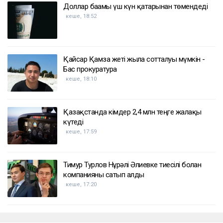
Доллар бағамы үш күн қатарынан төмендеді
кеше, 18:52
Қайсар Қамза жеті жылға сотталуы мүмкін -
Бас прокуратура
кеше, 18:10
Қазақстанда кімдер 2,4 млн теңге жалақы
күтеді
кеше, 17:59
Тимур Турлов Нұрәлі Әлиевке тиесілі болған
компанияны сатып алды
кеше, 17:20