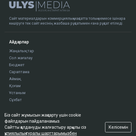
Сайт материалдарын коммерциялық мақсатта толық немесе ішінара
көшіруге тек сайт иесінің жазбаша рұқсатымен ғана рұқсат етіледі.
Айдарлар
Жаңалықтар
Сол жағалау
Бюджет
Сараптама
Аймақ
Қоғам
Ұстаным
Сұхбат
Біз сайт жұмысын жақсарту үшін cookie
Редакция
файлдарын пайдаланамыз.
Жоба туралы
Келісемін
Сайтты қолдануды жалғастыру арқылы сіз
Сайт ережелері
құпиялылық туралы шарттарымызбен