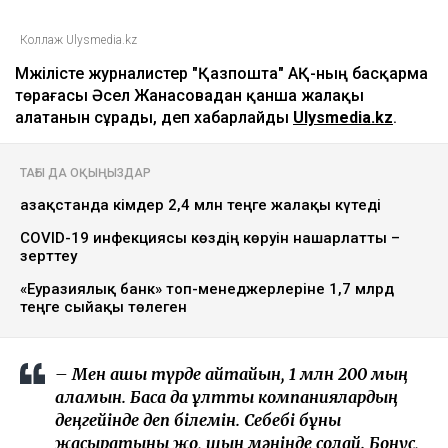
Коллаж Ulysmedia.kz
Мәжілісте журналистер "Қазпошта" АҚ-ның басқарма
төрағасы Әсел Жанасовадан қанша жалақы
алатанын сұрады, деп хабарлайды
Ulysmedia.kz
.
ТАҒЫ ДА ОҚЫҢЫЗДАР
Қазақстанда кімдер 2,4 млн теңге жалақы күтеді
COVID-19 инфекциясы көздің көруін нашарлатты –
зерттеу
«Еуразиялық банк» топ-менеджерлеріне 1,7 млрд
теңге сыйақы төлеген
– Мен ашық түрде айтайын, 1 млн 200 мың
аламын. Басқа да ұлттық компаниялардың
деңгейінде деп білемін. Себебі бұны
жасыратыны жоқ, шын мәнінде солай. Бонус,