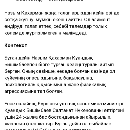
Назым Қахарман жаңа талап арыздан кейін өзі де
сотқа жүгінуі мүмкін екенін айтты. Ол алимент
өндіруді талап етпек, себебі төлемдер толық
көлемде жүргізілмегенін мәлімдеді.
Контекст
Бұған дейін Назым Қахарман Қуандық
Бишімбаевпен бірге тұрған кезеңі туралы айтып
берген. Оның сөзінше, некеде болған кезінде ол
күйеуінің опасыздығына, бақылауына,
психологиялық қысымына және физикалық
агрессиясына тап болған.
Еске салайық, бұрынғы ұлттық экономика министрі
Қуандық Бишімбаев Салтанат Нүкенованы өлтіргені
үшін 24 жылға бас бостандығынан айырылып,
жазасын өтеп жатыр. Бұған дейін ол сыбайлас