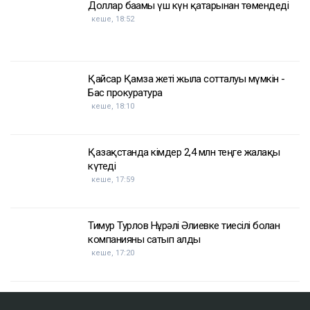
Доллар бағамы үш күн қатарынан төмендеді
кеше, 18:52
Қайсар Қамза жеті жылға сотталуы мүмкін -
Бас прокуратура
кеше, 18:10
Қазақстанда кімдер 2,4 млн теңге жалақы
күтеді
кеше, 17:59
Тимур Турлов Нұрәлі Әлиевке тиесілі болған
компанияны сатып алды
кеше, 17:20