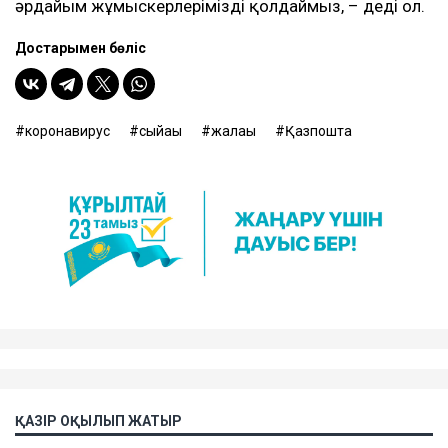
әрдайым жұмыскерлерімізді қолдаймыз, – деді ол.
Достарыңмен бөліс
коронавирус
сыйақы
жалақы
Қазпошта
ҚАЗІР ОҚЫЛЫП ЖАТЫР