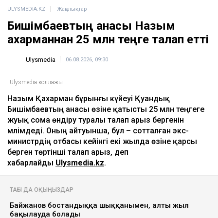
ULYSMEDIA.KZ
Жаңалықтар
Бишімбаевтың анасы Назым
Қахарманнан 25 млн теңге талап етті
Ulysmedia
06.08.2026, 09:30
Ulysmedia коллажы
Назым Қахарман бұрынғы күйеуі Қуандық
Бишімбаевтың анасы өзіне қатысты 25 млн теңгеге
жуық сома өндіру туралы талап арыз бергенін
мәлімдеді. Оның айтуынша, бұл – сотталған экс-
министрдің отбасы кейінгі екі жылда өзіне қарсы
берген төртінші талап арыз, деп
хабарлайды
Ulysmedia.kz
.
ТАҒЫ ДА ОҚЫҢЫЗДАР
Байжанов бостандыққа шыққанымен, алты жыл
бақылауда болады