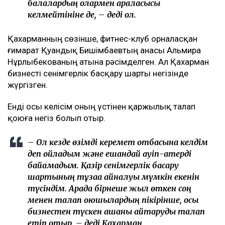
балалардың олармен араласқысы
келмейтініне де, – деді ол.
Қахарманның сөзінше, фитнес-клуб орналасқан
ғимарат Қуандық Бишімбаевтың анасы Альмира
Нұрлыбекованың атына рәсімделген. Ал Қахарман
бизнесті сенімгерлік басқару шарты негізінде
жүргізген.
Енді осы келісім оның үстінен қаржылық талап
қоюға негіз болып отыр.
– Ол кезде өзімді керемет отбасына келдім
деп ойладым және ешқандай қауіп-қатерді
байқамадым. Қазір сенімгерлік басқару
шартының тұзаққа айналуы мүмкін екенін
түсіндім. Арада бірнеше жыл өткен соң
менен талап қоюшылардың пікірінше, осы
бизнестен түскен ақшаны қайтаруды талап
етіп отыр, – деді Қахарман.