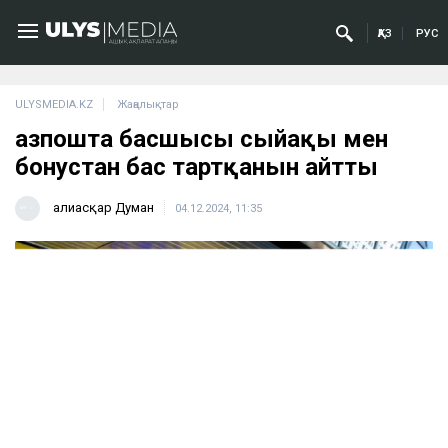
ҚАЗ
РУС
ULYSMEDIA.KZ
Жаңалықтар
Қазпошта басшысы сыйақы мен
бонустан бас тартқанын айтты
Ғалиасқар Думан
04.12.2024, 11:35