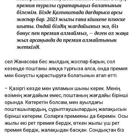
премия туралы сұрақтарыңыз болатынын
білемім. Бізде Қазпоштада дағдарысқа қарсы
жоспар бар. 2023 жылы ғана кішкене плюске
шықтық. Ондай біздің жағдайымыз жоқ, біз
бонус пен премия алмаймыз, – деген ол жаңа
жыл қарсаңында да премия алмайтынын
жеткізді.
Әсел Жанасова бес жылдық жоспар барын, сол
кезеңде поштаны аяққа тұрғыза алса, онда премия
мен бонусты қарастыруға болатынын атап өтті.
– Қазіргі кезде мен ұяламын шыны керек. Менің
өзімнің жағдайым емес, поштаның жағдайы бірінші
орында. Көтеретін болсам, мен ауылдағы
пошташылардың, сұрыптаушылардың жалақысын
бірінші көтерем. Соларға премияны да беремін. Осы
жылы екі рет премия бердік, өткен жылы үш рет
премия бердік, жалақыдан басқан. Сондықтан біз