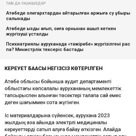
Фото: видеодан скрин
Ақтөбедегі көпсалалы аурухана мемлекеттік сатып
алу кезінде заң бұзушылықтарға жол бергені
анықталды. Сот медициналық мекемені қымбатқа
алынған 188 төсек-орынның артық ақшасын бюджетке
қайтаруға міндеттеді, деп хабарлайды
Ulysmedia.kz
.
ТАҒЫ ДА ОҚЫҢЫЗДАР
Ақтөбеде олигархтардан қайтарылған қаржыға су құбыры
салынады
Ақтөбеде қызды қағып, оқиға орнынан қашып кеткен
жүргізуші ұсталды
Психиатриялық ауруханада «тәжірибе» жүргізілгені рас
па? Министрлік тексеріс бастады
КЕРЕУЕТ БАҒАСЫ НЕГІЗСІЗ КӨТЕРІЛГЕН