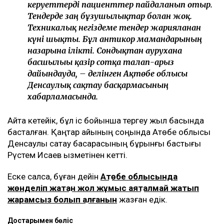
Аурухана басшылығымен керуеттерді
ауыстыру мәселесі 2020 жылдан бастап
көтерілді. Себебі пациенттерден көп шағым
түсті. Әсіресе хирургиялық емдеуден кейін
қажеттілік туындады. Көпсалалы
аурухананың 10 бөлімшесінің алтауы
хирургиялық. Барлық пациенттерге
функционалды керуеттер қажет. Қазір ол
керуеттерді пациенттер пайдаланып отыр.
Тендерде заң бұзушылықтар болған жоқ.
Техникалық негіздеме тендер жарияланған
күні шықты. Бұл антикор мамандарының
назарына ілікті. Сондықтан аурухана
басшылығы қазір сотқа талап-арыз
дайындауда, – делінген Ақтөбе облысы
Денсаулық сақтау басқармасының
хабарламасында.