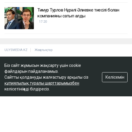
Қайсар Қамза жеті жылға сотталуы мүмкін -
Бас прокуратура
18:10
Қазақстанда кімдер 2,4 млн теңге жалақы
күтеді
17:59
Біз сайт жұмысын жақсарту үшін cookie
Тимур Турлов Нұрәлі Әлиевке тиесілі болған
файлдарын пайдаланамыз.
компанияны сатып алды
Келісемін
Сайтты қолдануды жалғастыру арқылы сіз
құпиялылық туралы шарттарымызбен
17:20
келісетініңізді білдіресіз.
ULYSMEDIA.KZ
Жаңалықтар
100 жылқы дауына байланысты
сотталған ақтөбелік жылқышыға