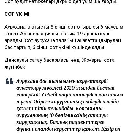
болды.
Аудит департаменті аурухана басшылығы 286 117
200 теңге бюджет қаражатын тиімсіз пайдаланды
деп таныды. Сонымен қатар бюджетке тиімсіз
жұмсалған 286 117 200 теңгені қайтару және оған
жол берген қызметкерлерді жауапқа тартуды талап
етті.
Сот аудит нәтижелері дұрыс деп үкім шығарды.
СОТ ҮКІМІ
Ауруханаға қатысты бірінші сот отырысы 6 маусым
өткен. Ал апелляциялық шағым 19 қараша күні
қаралды. Сот аурухана талабын қанағаттандырудан
бас тартып, бірінші сот үкімі күшінде қалды.
Денсаулық сақтау басқармасы енді Жоғарғы сотқа
жүгінбек.