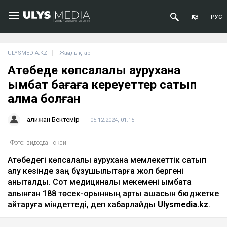
ҚАЗ
РУС
ULYSMEDIA.KZ
Жаңалықтар
Ақтөбеде көпсалалы аурухана
қымбат бағаға кереуеттер сатып
алмақ болған
Қалижан Бектемір
05.12.2024, 01:15