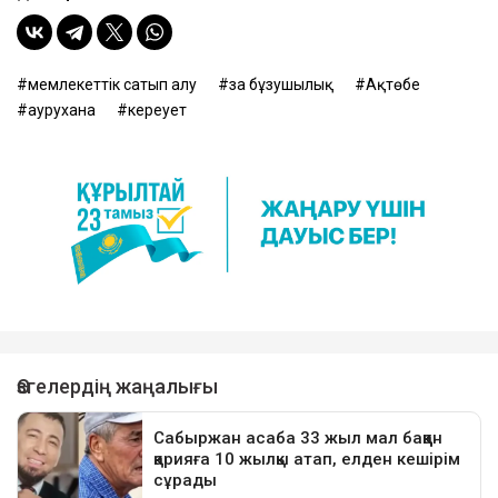
Айта кетейік, бұл іс бойынша тергеу жыл басында
басталған. Қаңтар айының соңында Ақтөбе облысы
Денсаулық сақтау басқарасының бұрынғы бастығы
Рүстем Исаев қызметінен кетті.
Еске салсақ, бұған дейін
Ақтөбе облысында
жөнделіп жатқан жол жұмыс аяқталмай жатып
жарамсыз болып қалғанын
жазған едік.
Достарыңмен бөліс
мемлекеттік сатып алу
заң бұзушылық
Ақтөбе
аурухана
кереует