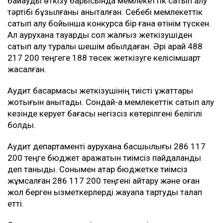
Ақтөбе облысы бойынша аудит департаменті
облыстағы көпсалалы аурухананың мемлекеттік
тапсырыспен алынған төсектері талапқа сай емес
деген шағыммен сотқа жүгінген.
Іс материалдарына сүйенсек, аурухана 2023
жылдың қаза айында электрлі медициналық
кереуеттерді сатып алуға байқау өткізген. Алайда
байқауды өткізу барысында мемлекеттік сатып алу
тәртібі бұзылғаны анықталған. Себебі мемлекеттік
сатып алу бойынша конкурсқа бір ғана өтінім түскен.
Ал аурухана тауарды сол жалғыз жеткізушіден
сатып алу туралы шешім қабылдаған. Әрі қарай 488
217 200 теңгеге 188 төсек жеткізуге келісімшарт
жасалған.
Аудит басқармасы жеткізушінің тиісті құжаттары
жоқтығын анықтады. Сондай-ақ мемлекеттік сатып алу
кезінде керует бағасы негізсіз көтерілгені белігілі