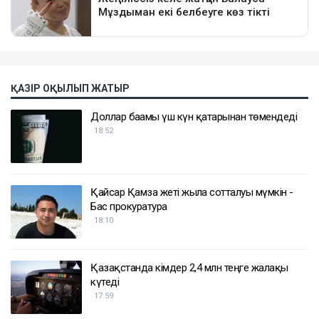
ҚАЗІР ОҚЫЛЫП ЖАТЫР
Доллар бағамы үш күн қатарынан төмендеді
18:52