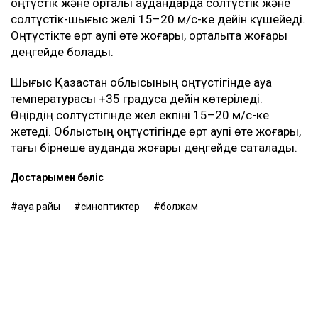
оңтүстік және орталық аудандарда солтүстік және
солтүстік-шығыс желі 15–20 м/с-ке дейін күшейеді.
Оңтүстікте өрт қаупі өте жоғары, орталықта жоғары
деңгейде болады.
Шығыс Қазақстан облысының оңтүстігінде ауа
температурасы +35 градусқа дейін көтеріледі.
Өңірдің солтүстігінде жел екпіні 15–20 м/с-ке
жетеді. Облыстың оңтүстігінде өрт қаупі өте жоғары,
тағы бірнеше ауданда жоғары деңгейде сақталады.
Достарыңмен бөліс
ауа райы
синоптиктер
болжам