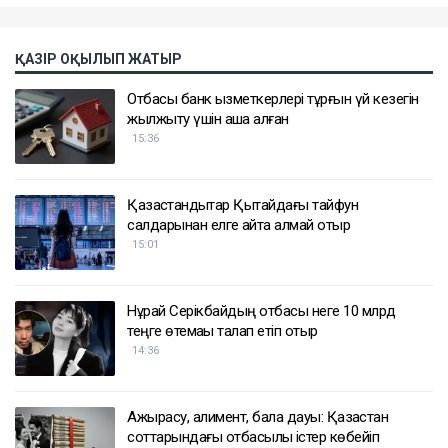
ҚАЗІР ОҚЫЛЫП ЖАТЫР
Отбасы банк қызметкерлері тұрғын үй кезегін
жылжыту үшін ақша алған
15:36
Қазақстандықтар Қытайдағы тайфун
салдарынан елге қайта алмай отыр
15:01
Нұрай Серікбайдың отбасы неге 10 млрд
теңге өтемақы талап етіп отыр
14:36
Ажырасу, алимент, бала дауы: Қазақстан
соттарындағы отбасылық істер көбейіп