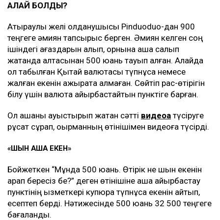
ҚАЛАЙ БОЛДЫ?
Атыраулық желі қолданушысы Pinduoduo-дан 900
теңгеге әмиян тапсырыс берген. Әмиян келген соң
ішіндегі қағаздарын алып, орнына ақша салып
жатқанда қалтасынан 500 юань тауып алған. Алайда
ол табылған Қытай валютасы түпнұсқа немесе
жалған екенін ажырата алмаған. Сөйтіп рас-өтірігін
білу үшін валюта айырбастайтын пунктіге барған.
Ол ақшаны ауыстырып жатқан сәтті
видеоға
түсіруге
рұқсат сұрап, оқырманның өтінішімен видеоға түсірді.
«ШЫН АҚША ЕКЕН»
Бойжеткен “Мұнда 500 юань. Өтірік не шын екенін
қарап бересіз бе?” деген өтінішіне ақша айырбастау
пунктінің қызметкері купюра түпнұсқа екенін айтып,
есептеп берді. Нәтижесінде 500 юань 32 500 теңгеге
бағаланды.