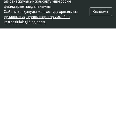
Біз сайт жұмысын жақсарту үшін cookie
файлдарын пайдаланамыз.
Келісемін
Сайтты қолдануды жалғастыру арқылы сіз
құпиялылық туралы шарттарымызбен
келісетініңізді білдіресіз.
ҚАЗІР ОҚЫЛЫП ЖАТЫР
Отбасы банк қызметкерлері тұрғын үй кезегін
жылжыту үшін ақша алған
15:36