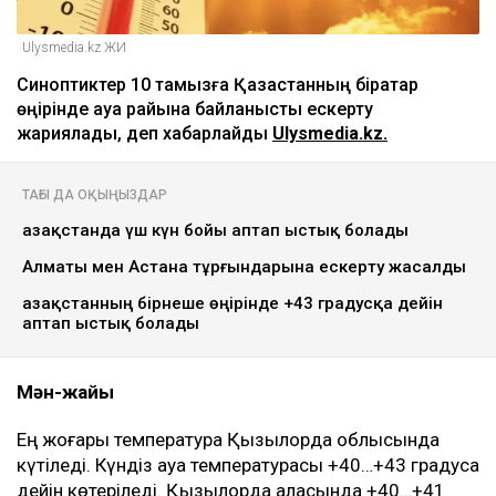
Ulysmedia.kz ЖИ
Синоптиктер 10 тамызға Қазақстанның бірқатар
өңірінде ауа райына байланысты ескерту
жариялады, деп хабарлайды
Ulysmedia.kz.
ТАҒЫ ДА ОҚЫҢЫЗДАР
Қазақстанда үш күн бойы аптап ыстық болады
Алматы мен Астана тұрғындарына ескерту жасалды
Қазақстанның бірнеше өңірінде +43 градусқа дейін
аптап ыстық болады
Мән-жайы
Ең жоғары температура Қызылорда облысында
күтіледі. Күндіз ауа температурасы +40…+43 градусқа
дейін көтеріледі. Қызылорда қаласында +40…+41