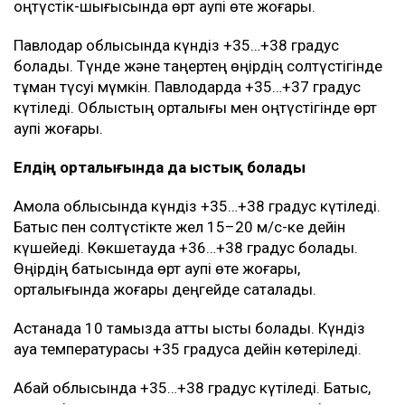
оңтүстік-шығысында өрт қаупі өте жоғары.
Павлодар облысында күндіз +35…+38 градус
болады. Түнде және таңертең өңірдің солтүстігінде
тұман түсуі мүмкін. Павлодарда +35…+37 градус
күтіледі. Облыстың орталығы мен оңтүстігінде өрт
қаупі жоғары.
Елдің орталығында да ыстық болады
Ақмола облысында күндіз +35…+38 градус күтіледі.
Батыс пен солтүстікте жел 15–20 м/с-ке дейін
күшейеді. Көкшетауда +36…+38 градус болады.
Өңірдің батысында өрт қаупі өте жоғары,
орталығында жоғары деңгейде сақталады.
Астанада 10 тамызда қатты ыстық болады. Күндіз
ауа температурасы +35 градусқа дейін көтеріледі.
Абай облысында +35…+38 градус күтіледі. Батыс,