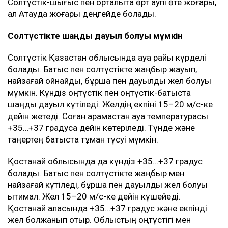
Солтүстік-шығыс пен орталықта өрт қаупі өте жоғары,
ал Ақтауда жоғары деңгейде болады.
Солтүстікте шаңды дауыл болуы мүмкін
Солтүстік Қазақстан облысында ауа райы күрделі
болады. Батыс пен солтүстікте жаңбыр жауып,
найзағай ойнайды, бұршақ пен дауылды жел болуы
мүмкін. Күндіз оңтүстік пен оңтүстік-батыста
шаңды дауыл күтіледі. Желдің екпіні 15–20 м/с-ке
дейін жетеді. Соған қарамастан ауа температурасы
+35…+37 градусқа дейін көтеріледі. Түнде және
таңертең батыста тұман түсуі мүмкін.
Қостанай облысында да күндіз +35…+37 градус
болады. Батыс пен солтүстікте жаңбыр мен
найзағай күтіледі, бұршақ пен дауылды жел болуы
ықтимал. Жел 15–20 м/с-ке дейін күшейеді.
Қостанай қаласында +35…+37 градус және екпінді
жел болжанып отыр. Облыстың оңтүстігі мен