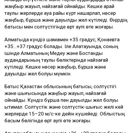
жаңбыр жауып, найзағай ойнайды. Кешке қарай
таулы жерлерде ауа райы күрт нашарлап, нөсер
жаңбыр, бұршақ және дауылды жел күтіледі. Өңірдің
батысы мен солтүстігінде өрт қаупі өте жоғары.
Алматыда күндіз шамамен +35 градус, Қонаевта
+35…+37 градус болады. Іле Алатауында, соның
ішінде Алматының Медеу және Бостандық
аудандарының таулы бөліктерінде найзағай
күтіледі. Кешке нөсер жаңбыр, бұршақ және
дауылды жел болуы мүмкін.
Батыс Қазақстан облысының батысы, солтүстігі
және шығысында жаңбыр жауып, найзағай
ойнайды. Күндіз бұршақ пен дауылды жел болуы
ықтимал. Солтүстік және солтүстік-шығыс желі кей
жерлерде 15–20 м/с-ке дейін күшейеді. Облыстың
басым бөлігінде өрт қаупі өте жоғары.