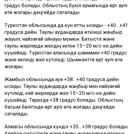
градус болады. Облыстың бүкіл аумағында өрт қаупі
өте жоғары деңгейде сақталады.
Түркістан облысында да күн қатты ысиды - +40…+41
градусқа дейін. Таулы аудандарда өткінші жаңбыр
жауып, найзағай ойнауы мүмкін. Батыста және
таулы жерлерде желдің екпіні 15–20 м/с-ке дейін
күшейеді. Түркістан қаласында шамамен +40 градус
және екпінді жел күтіледі. Шымкентте өрт қаупі өте
жоғары.
Жамбыл облысында ауа +38…+40 градусқа дейін
ысиды. Таулы аудандарда жаңбыр мен найзағай
күтіледі, кей жерлерде жел 15–20 м/с-ке дейін
күшейеді. Таразда +38 градус болады. Облыстың
басым бөлігінде өрт қаупі өте жоғары деңгейде
сақталады.
Алматы облысында күндіз +35…+38 градус болады.
Алайда оңтүстікте және таулы аудандарда өткінші