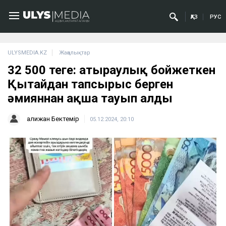
ҚАЗ
РУС
ULYSMEDIA.KZ
Жаңалықтар
32 500 теңге: атыраулық бойжеткен
Қытайдан тапсырыс берген
әмияннан ақша тауып алды
Қалижан Бектемір
05.12.2024, 20:10