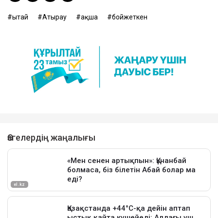
Қытай
Атырау
ақша
бойжеткен