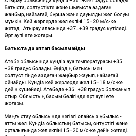
Атырау облысында күндіз +36…+39 градус болады.
Батыста, солтүстікте және шығыста аздаған
жаңбыр, найзағай, бұршақ және дауылды жел болуы
мүмкін. Кей жерлерде жел екпіні 15–20 м/с-ке
жетеді. Атырау қаласында +37…+39 градус күтіледі.
Өрт қаупі өте жоғары.
Батыста да аптап басылмайды
Ақтөбе облысында күндіз ауа температурасы +35…
+38 градус болады. Өңірдің батысы мен
солтүстігінде аздаған жаңбыр жауып, найзағай
ойнайды. Күндіз кей жерлерде жел 15–18 м/с-ке
дейін күшейеді. Ақтөбеде +36…+38 градус болжанып
отыр. Облыстың басым бөлігінде өрт қаупі өте
жоғары.
Маңғыстау облысында негізгі қолайсыз құбылыс -
қатты жел. Күндіз облыстың батысы, оңтүстігі және
орталығында жел екпіні 15–20 м/с-ке дейін жетеді.