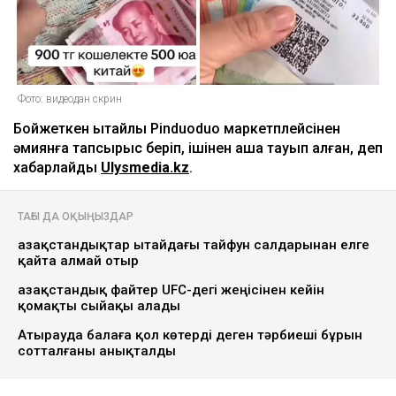
Фото: видеодан скрин
Бойжеткен қытайлық Pinduoduo маркетплейсінен
әмиянға тапсырыс беріп, ішінен ақша тауып алған, деп
хабарлайды
Ulysmedia.kz
.
ТАҒЫ ДА ОҚЫҢЫЗДАР
Қазақстандықтар Қытайдағы тайфун салдарынан елге
қайта алмай отыр
Қазақстандық файтер UFC-дегі жеңісінен кейін
қомақты сыйақы алады
Атырауда балаға қол көтерді деген тәрбиеші бұрын
сотталғаны анықталды