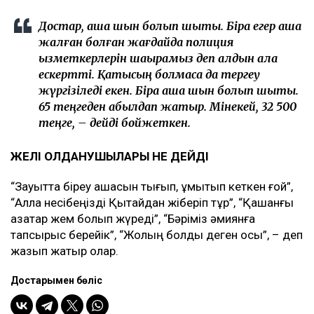
Достар, ақша шын болып шықты. Бірақ егер ақша
жалған болған жағдайда полиция
қызметкерлерін шақырамыз деп алдын ала
ескертті. Қатысың болмаса да тергеу
жүргізіледі екен. Бірақ ақша шын болып шықты.
65 теңгеден қабылдап жатыр. Мінекей, 32 500
теңге, – дейді бойжеткен.
ЖЕЛІ ҚОЛДАНУШЫЛАРЫ НЕ ДЕЙДІ
“Зауытта біреу ақшасын тығып, ұмытып кеткен ғой”,
“Алла несібеңізді Қытайдан жіберіп тұр”, “Қашанғы
қазақтар жем болып жүреді”, “Бәріміз әмиянға
тапсырыс берейік”, “Жолың болды деген осы”, – деп
жазып жатыр олар.
Достарыңмен бөліс