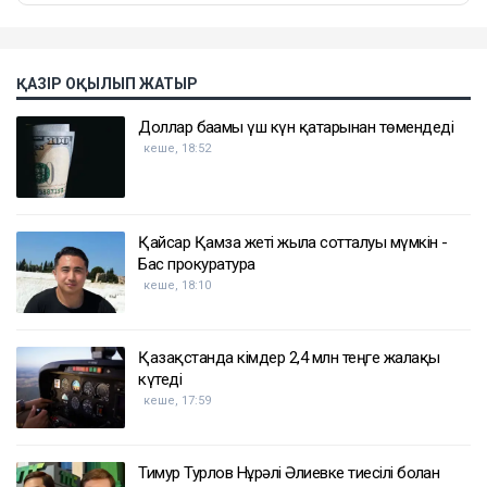
ҚАЗІР ОҚЫЛЫП ЖАТЫР
Доллар бағамы үш күн қатарынан төмендеді
кеше, 18:52
Қайсар Қамза жеті жылға сотталуы мүмкін -
Бас прокуратура
кеше, 18:10
Қазақстанда кімдер 2,4 млн теңге жалақы
күтеді
кеше, 17:59
Тимур Турлов Нұрәлі Әлиевке тиесілі болған