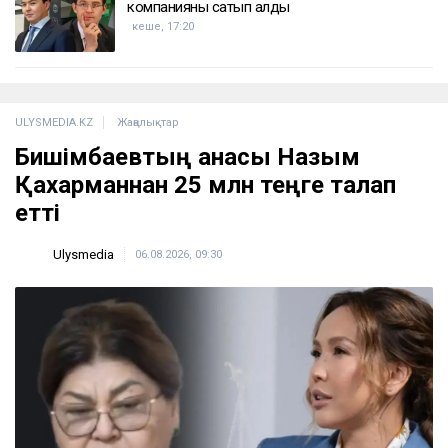
компанияны сатып алды
кеше, 17:20
ULYSMEDIA.KZ
Жаңалықтар
Бишімбаевтың анасы Назым
Қахарманнан 25 млн теңге талап
етті
Ulysmedia
06.08.2026, 09:30