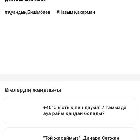
Қуандық Бишімбаев
Назым Қахарман