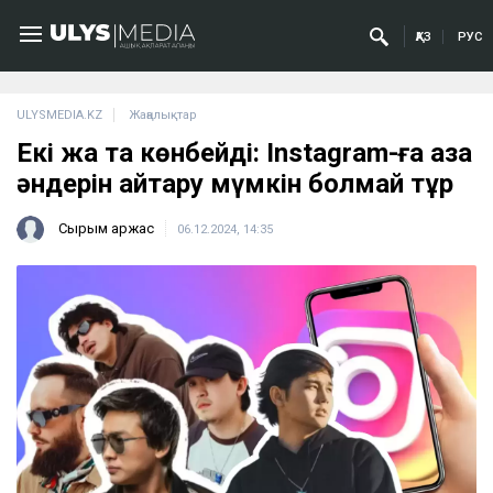
ҚАЗ
РУС
ULYSMEDIA.KZ
Жаңалықтар
Екі жақ та көнбейді: Instagram-ға қазақ
әндерін қайтару мүмкін болмай тұр
Сырым Қаржас
06.12.2024, 14:35