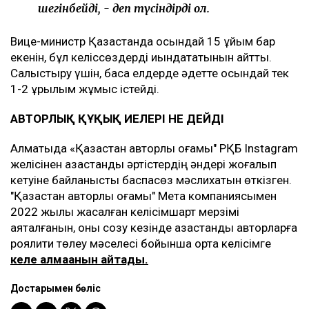
шегінбейді, - деп түсіндірді ол.
Вице-министр Қазақстанда осындай 15 ұйым бар
екенін, бұл келіссөздерді қиындататынын айтты.
Салыстыру үшін, басқа елдерде әдетте осындай тек
1-2 құрылым жұмыс істейді.
АВТОРЛЫҚ ҚҰҚЫҚ ИЕЛЕРІ НЕ ДЕЙДІ
Алматыда «Қазақстан авторлық қоғамы" РҚБ Instagram
желісінен қазақстандық әртістердің әндері жоғалып
кетуіне байланысты баспасөз мәслихатын өткізген.
"Қазақстан авторлық қоғамы" Мета компаниясымен
2022 жылы жасалған келісімшарт мерзімі
аяқталғанын, оны созу кезінде қазақстандық авторларға
роялити төлеу мәселесі бойынша ортақ келісімге
келе алмағанын айтады.
Достарыңмен бөліс