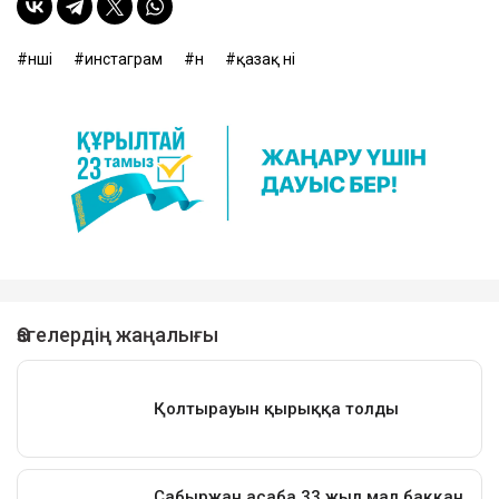
әнші
инстаграм
ән
қазақ әні