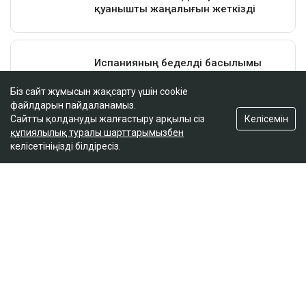
Біз сайт жұмысын жақсарту үшін cookie
файлдарын пайдаланамыз.
Келісемін
Сайтты қолдануды жалғастыру арқылы сіз
құпиялылық туралы шарттарымызбен
келісетініңізді білдіресіз.