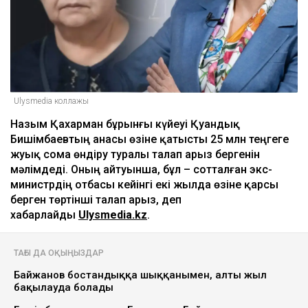
Ulysmedia коллажы
Назым Қахарман бұрынғы күйеуі Қуандық
Бишімбаевтың анасы өзіне қатысты 25 млн теңгеге
жуық сома өндіру туралы талап арыз бергенін
мәлімдеді. Оның айтуынша, бұл – сотталған экс-
министрдің отбасы кейінгі екі жылда өзіне қарсы
берген төртінші талап арыз, деп
хабарлайды
Ulysmedia.kz
.
ТАҒЫ ДА ОҚЫҢЫЗДАР
Байжанов бостандыққа шыққанымен, алты жыл
бақылауда болады