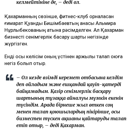
келмейтініне де, – деді ол.
Қахарманның сөзінше, фитнес-клуб орналасқан
ғимарат Қуандық Бишімбаевтың анасы Альмира
Нұрлыбекованың атына рәсімделген. Ал Қахарман
бизнесті сенімгерлік басқару шарты негізінде
жүргізген.
Енді осы келісім оның үстінен қаржылық талап қоюға
негіз болып отыр.
– Ол кезде өзімді керемет отбасына келдім
деп ойладым және ешқандай қауіп-қатерді
байқамадым. Қазір сенімгерлік басқару
шартының тұзаққа айналуы мүмкін екенін
түсіндім. Арада бірнеше жыл өткен соң
менен талап қоюшылардың пікірінше, осы
бизнестен түскен ақшаны қайтаруды талап
етіп отыр, – деді Қахарман.