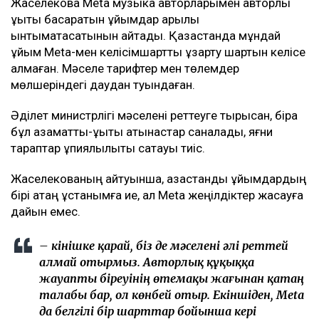
Жақселекова Мeta музыка авторларымен авторлық
құқықты басқаратын ұйымдар арқылы
ынтымақтасатынын айтады. Қазақстанда мұндай
ұйым Meta-мен келісімшартты ұзарту шартын келісе
алмаған. Мәселе тарифтер мен төлемдер
мөлшеріндегі даудан туындаған.
Әділет министрлігі мәселені реттеуге тырысқан, бірақ
бұл азаматтық-құқықтық қатынастар саналады, яғни
тараптар құпиялылықты сақтауы тиіс.
Жақселекованың айтуынша, қазақстандық ұйымдардың
бірі қатаң ұстанымға ие, ал Meta жеңілдіктер жасауға
дайын емес.
– Өкінішке қарай, біз де мәселені әлі реттей
алмай отырмыз. Авторлық құқыққа
жауапты біреуінің өтемақы жағынан қатаң
талабы бар, ол көнбей отыр. Екіншіден, Meta
да белгілі бір шарттар бойынша кері