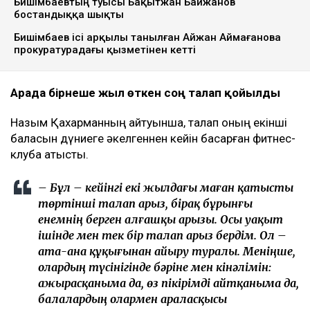
Бишімбаевтың туысы Бақытжан Байжанов
бостандыққа шықты
Бишімбаев ісі арқылы танылған Айжан Аймағанова
прокуратурадағы қызметінен кетті
Арада бірнеше жыл өткен соң талап қойылды
Назым Қахарманның айтуынша, талап оның екінші
баласын дүниеге әкелгеннен кейін басқарған фитнес-
клубқа қатысты.
– Бұл – кейінгі екі жылдағы маған қатысты
төртінші талап арыз, бірақ бұрынғы
енемнің берген алғашқы арызы. Осы уақыт
ішінде мен тек бір талап арыз бердім. Ол –
ата-ана құқығынан айыру туралы. Меніңше,
олардың түсінігінде бәріне мен кінәлімін:
ажырасқаныма да, өз пікірімді айтқаныма да,
балалардың олармен араласқысы