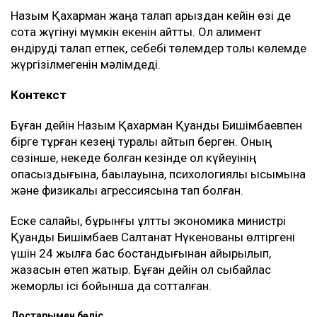
Назым Қахарман жаңа талап арыздан кейін өзі де
сотқа жүгінуі мүмкін екенін айтты. Ол алимент
өндіруді талап етпек, себебі төлемдер толық көлемде
жүргізілмегенін мәлімдеді.
Контекст
Бұған дейін Назым Қахарман Қуандық Бишімбаевпен
бірге тұрған кезеңі туралы айтып берген. Оның
сөзінше, некеде болған кезінде ол күйеуінің
опасыздығына, бақылауына, психологиялық қысымына
және физикалық агрессиясына тап болған.
Еске салайық, бұрынғы ұлттық экономика министрі
Қуандық Бишімбаев Салтанат Нүкенованы өлтіргені
үшін 24 жылға бас бостандығынан айырылып,
жазасын өтеп жатыр. Бұған дейін ол сыбайлас
жемқорлық ісі бойынша да сотталған.
Достарыңмен бөліс