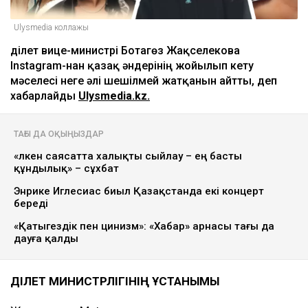
Ulysmedia коллажы
Әділет вице-министрі Ботагөз Жақселекова
Instagram-нан қазақ әндерінің жойылып кету
мәселесі неге әлі шешілмей жатқанын айтты, деп
хабарлайды
Ulysmedia.kz.
ТАҒЫ ДА ОҚЫҢЫЗДАР
«Үлкен саясатта халықты сыйлау – ең басты
құндылық» – сұхбат
Энрике Иглесиас биыл Қазақстанда екі концерт
береді
«Қатыгездік пен цинизм»: «Хабар» арнасы тағы да
дауға қалды
ӘДІЛЕТ МИНИСТРЛІГІНІҢ ҰСТАНЫМЫ