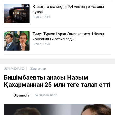
Қазақстанда кімдер 2,4 млн теңге жалақы
күтеді
кеше, 17:59
Тимур Турлов Нұрәлі Әлиевке тиесілі болған
компанияны сатып алды
кеше, 17:20
ULYSMEDIA.KZ
Жаңалықтар
Бишімбаевтың анасы Назым
Қахарманнан 25 млн теңге талап етті
Ulysmedia
06.08.2026, 09:30