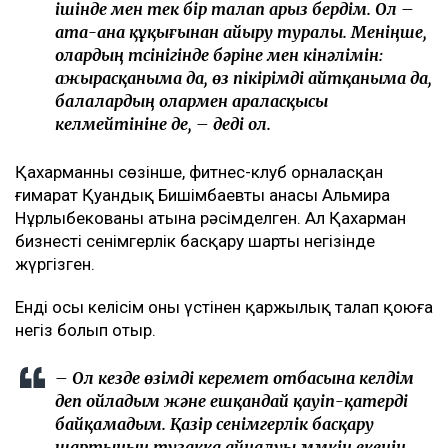
ішінде мен тек бір талап арыз бердім. Ол –
ата-ана құқығынан айыру туралы. Меніңше,
олардың түсінігінде бәріне мен кінәлімін:
ажырасқаныма да, өз пікірімді айтқаныма да,
балалардың олармен араласқысы
келмейтініне де, – деді ол.
Қахарманның сөзінше, фитнес-клуб орналасқан
ғимарат Қуандық Бишімбаевтың анасы Альмира
Нұрлыбекованың атына рәсімделген. Ал Қахарман
бизнесті сенімгерлік басқару шарты негізінде
жүргізген.
Енді осы келісім оның үстінен қаржылық талап қоюға
негіз болып отыр.
– Ол кезде өзімді керемет отбасына келдім
деп ойладым және ешқандай қауіп-қатерді
байқамадым. Қазір сенімгерлік басқару
шартының тұзаққа айналуы мүмкін екенін