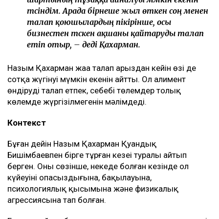
түсіндім. Арада бірнеше жыл өткен соң менен
талап қоюшылардың пікірінше, осы
бизнестен түскен ақшаны қайтаруды талап
етіп отыр, – деді Қахарман.
Назым Қахарман жаңа талап арыздан кейін өзі де
сотқа жүгінуі мүмкін екенін айтты. Ол алимент
өндіруді талап етпек, себебі төлемдер толық
көлемде жүргізілмегенін мәлімдеді.
Контекст
Бұған дейін Назым Қахарман Қуандық
Бишімбаевпен бірге тұрған кезеңі туралы айтып
берген. Оның сөзінше, некеде болған кезінде ол
күйеуінің опасыздығына, бақылауына,
психологиялық қысымына және физикалық
агрессиясына тап болған.