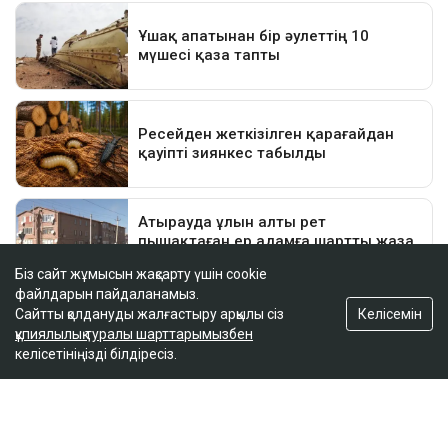
Біз сайт жұмысын жақсарту үшін cookie
файлдарын пайдаланамыз.
Келісемін
Сайтты қолдануды жалғастыру арқылы сіз
құпиялылық туралы шарттарымызбен
келісетініңізді білдіресіз.