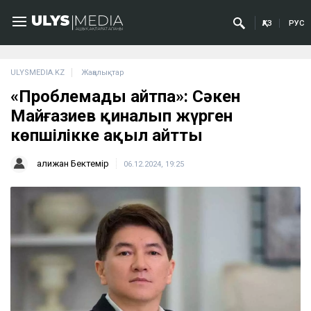
ҚАЗ
РУС
ULYSMEDIA.KZ
Жаңалықтар
«Проблемаңды айтпа»: Сәкен
Майғазиев қиналып жүрген
көпшілікке ақыл айтты
Қалижан Бектемір
06.12.2024, 19:25