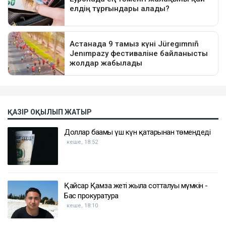
ҚАЗІР ОҚЫЛЫП ЖАТЫР
Доллар бағамы үш күн қатарынан төмендеді
кеше, 18:52
Қайсар Қамза жеті жылға сотталуы мүмкін -
Бас прокуратура
кеше, 18:10