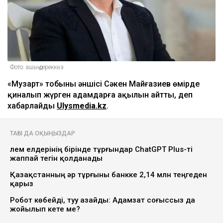
Фото: ашық дереккөз
«Музарт» тобының әншісі Сәкен Майғазиев өмірде
қиналып жүрген адамдарға ақылын айтты, деп
хабарлайды
Ulysmedia.kz
.
ТАҒЫ ДА ОҚЫҢЫЗДАР
Әлем елдерінің бірінде тұрғындар ChatGPT Plus-ті
жаппай тегін қолданады
Қазақстанның әр тұрғыны банкке 2,14 млн теңгеден
қарыз
Робот көбейді, туу азайды: Адамзат соғыссыз да
жойылып кете ме?