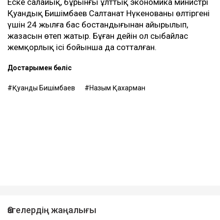
Еске салайық, бұрынғы ұлттық экономика министрі
Қуандық Бишімбаев Салтанат Нүкенованы өлтіргені
үшін 24 жылға бас бостандығынан айырылып,
жазасын өтеп жатыр. Бұған дейін ол сыбайлас
жемқорлық ісі бойынша да сотталған.
Достарыңмен бөліс
Қуандық Бишімбаев
Назым Қахарман