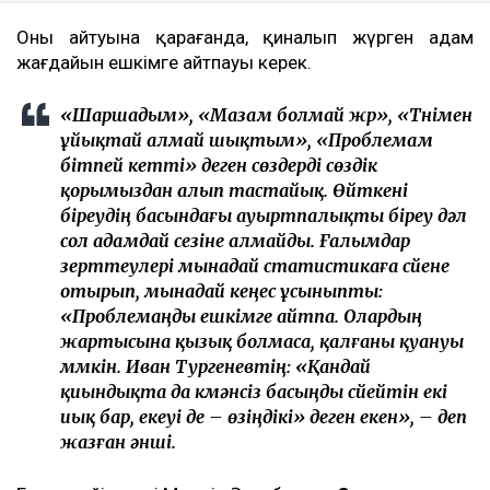
Оның айтуына қарағанда, қиналып жүрген адам
жағдайын ешкімге айтпауы керек.
«Шаршадым», «Мазам болмай жүр», «Түнімен
ұйықтай алмай шықтым», «Проблемам
бітпей кетті» деген сөздерді сөздік
қорымыздан алып тастайық. Өйткені
біреудің басындағы ауыртпалықты біреу дәл
сол адамдай сезіне алмайды. Ғалымдар
зерттеулері мынадай статистикаға сүйене
отырып, мынадай кеңес ұсыныпты:
«Проблемаңды ешкімге айтпа. Олардың
жартысына қызық болмаса, қалғаны қуануы
мүмкін. Иван Тургеневтің: «Қандай
қиындықта да күмәнсіз басыңды сүйейтін екі
иық бар, екеуі де – өзіңдікі» деген екен», – деп
жазған әнші.