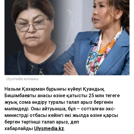
Ulysmedia коллажы
Назым Қахарман бұрынғы күйеуі Қуандық
Бишімбаевтың анасы өзіне қатысты 25 млн теңгеге
жуық сома өндіру туралы талап арыз бергенін
мәлімдеді. Оның айтуынша, бұл – сотталған экс-
министрдің отбасы кейінгі екі жылда өзіне қарсы
берген төртінші талап арыз, деп
хабарлайды
Ulysmedia.kz
.