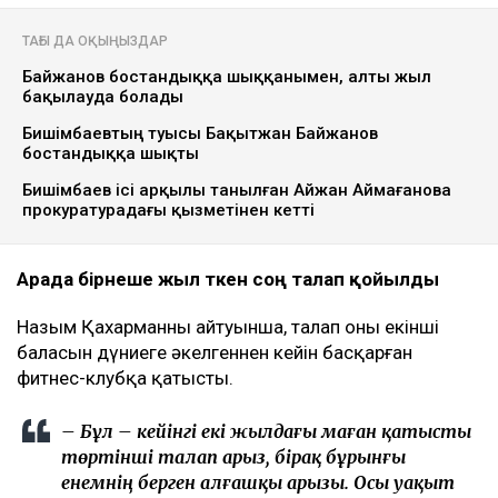
ТАҒЫ ДА ОҚЫҢЫЗДАР
Байжанов бостандыққа шыққанымен, алты жыл
бақылауда болады
Бишімбаевтың туысы Бақытжан Байжанов
бостандыққа шықты
Бишімбаев ісі арқылы танылған Айжан Аймағанова
прокуратурадағы қызметінен кетті
Арада бірнеше жыл өткен соң талап қойылды
Назым Қахарманның айтуынша, талап оның екінші
баласын дүниеге әкелгеннен кейін басқарған
фитнес-клубқа қатысты.
– Бұл – кейінгі екі жылдағы маған қатысты
төртінші талап арыз, бірақ бұрынғы
енемнің берген алғашқы арызы. Осы уақыт