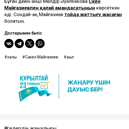
Бұған дейін әнші Мөлдір Әуелбекова
Сәкен
Майғазиевпен қалай амандасатынын
көрсеткен
еді. Сондай-ақ Майғазиев
тойда жаттығу жасаған
болатын.
Достарыңмен бөліс
халық
Сәкен Майғазиев
ақыл