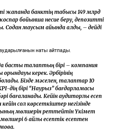
ті жапқанда банктің табысы 149 млрд
 жоспар бойынша несие беру, депозитті
. Содан маусым айында алдық, – дейді
 аударылғанын нақты айтпады.
а басты талаптың бірі – компания
орындауы керек. Әрбірінің
олады. Бізде мәселен, талаптар 10
РІ-дің бірі “Наурыз” бағдарламасы
әрі бағаланады. Кейін аудиторлық есеп
н кейін сол көрсеткіштер негізінде
ақының мөлшерін реттейтін Үкімет
 мөлшері 6 айлық есептік есептен
имова.