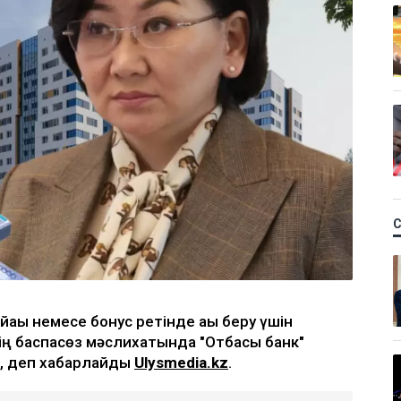
қы немесе бонус ретінде ақы беру үшін
еттің баспасөз мәслихатында "Отбасы банк"
, деп хабарлайды
Ulysmedia.kz
.