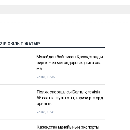
АЗІР ОҚЫЛЫП ЖАТЫР
Мұнайдан байымаған Қазақстанды
сирек жер металдары жарыта ала
ма
кеше, 19:35
Поляк спортшысы Балтық теңізін
55 сағатта жүзіп өтіп, тарихи рекорд
орнатты
кеше, 18:41
Қазақстан мұнайының экспорты