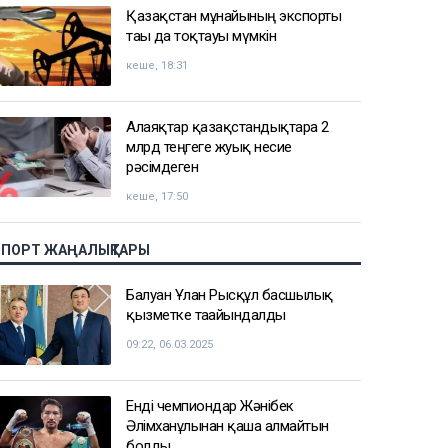
Қазақстан мұнайының экспорты
тағы да тоқтауы мүмкін
кеше, 18:31
Алаяқтар қазақстандықтарға 2
млрд теңгеге жуық несие
рәсімдеген
кеше, 17:50
СПОРТ ЖАҢАЛЫҚТАРЫ
Балуан Ұлан Рысқұл басшылық
қызметке тағайындалды
09:22, 06.03.2025
Енді чемпиондар Жәнібек
Әлімханұлынан қаша алмайтын
болды