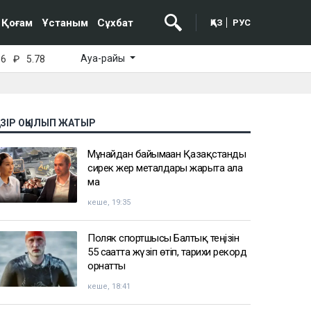
Қоғам
Ұстаным
Сұхбат
ҚАЗ
РУС
Ауа-райы
16
₽
5.78
АЗІР ОҚЫЛЫП ЖАТЫР
Мұнайдан байымаған Қазақстанды
сирек жер металдары жарыта ала
ма
кеше, 19:35
Поляк спортшысы Балтық теңізін
55 сағатта жүзіп өтіп, тарихи рекорд
орнатты
кеше, 18:41