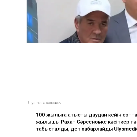
Ulysmedia коллажы
100 жылқыға қатысты даудан кейін соттал
жылқышы Рахат Сәрсеновке кәсіпкер пә
табысталды, деп хабарлайды
Ulysmedi