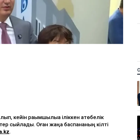
ып, кейін рақымшылыққа іліккен ақтөбелік
тер сыйлады. Оған жаңа баспананың кілті
a.kz
.