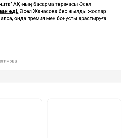
ошта" АҚ-ның басқарма төрағасы Әсел
ған еді.
Әсел Жанасова бес жылдық жоспар
 алса, онда премия мен бонусты қарастыруға
рагимова