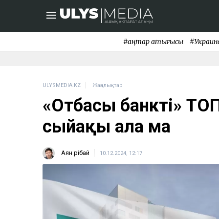
#қаңтар қақтығысы
#Украин
ULYSMEDIA.KZ
Жаңалықтар
«Отбасы банктің» Т
сыйақы ала ма
Аян Өрібай
10.12.2024, 12:17