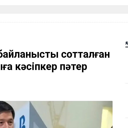
Қ
байланысты сотталған
а кәсіпкер пәтер