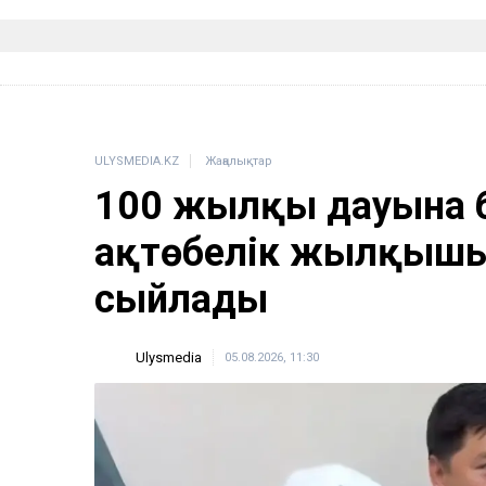
ULYSMEDIA.KZ
Жаңалықтар
100 жылқы дауына 
ақтөбелік жылқышығ
сыйлады
Ulysmedia
05.08.2026, 11:30