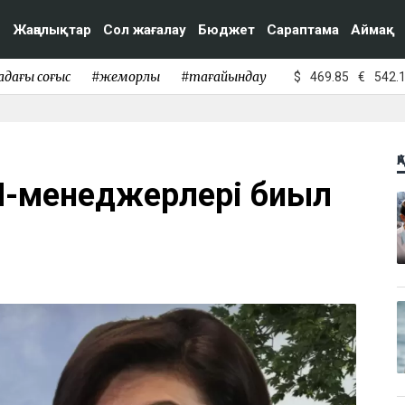
Жаңалықтар
Сол жағалау
Бюджет
Сараптама
Аймақ
адағы соғыс
#жемқорлық
#тағайындау
$
469.85
€
542.
Қ
ОП-менеджерлері биыл