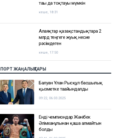
тағы да тоқтауы мүмкін
кеше, 18:31
Алаяқтар қазақстандықтарға 2
млрд теңгеге жуық несие
рәсімдеген
кеше, 17:50
СПОРТ ЖАҢАЛЫҚТАРЫ
Балуан Ұлан Рысқұл басшылық
қызметке тағайындалды
09:22, 06.03.2025
Енді чемпиондар Жәнібек
Әлімханұлынан қаша алмайтын
болды