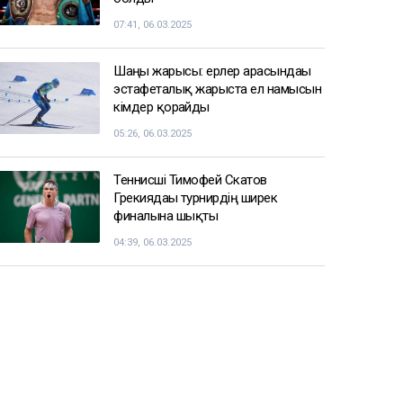
07:41, 06.03.2025
Шаңғы жарысы: ерлер арасындағы
эстафеталық жарыста ел намысын
кімдер қорғайды
05:26, 06.03.2025
Теннисші Тимофей Скатов
Грекиядағы турнирдің ширек
финалына шықты
04:39, 06.03.2025