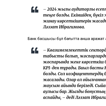
– 2024 жылы аудиторлық есеп
теңге болды. Екіншіден, бүкіл
жинау көрсеткіштерін жасадық
Ләззат Ибрагимова.
Банк басшысы бұл бағытта қанша қаражат
– Квазимемлекеттік секторд
табысты болып, жоспарларды 
жоспарында жеке көрсеткіш б
КРІ-ден тұрады. Биыл басты К
болды. Сол коэфиценттердің б
жасалады. Олар қол қойылғанна
маусым айында беріледі. Сый
қаулысы бар. Жылдық бонустың
аспайды, – деді Ләззат Ибраг