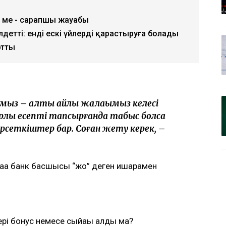
й ме - сарапшы жауабы
детті: енді ескі үйлерді қарастыруға болады
ртты
ақымыз – алты айлық жалақымыз келесі
лық есепті тапсырғанда табыс болса
өрсеткіштер бар. Соған жету керек, –
ққа банк басшысы “жоқ” деген ишарамен
рі бонус немесе сыйақы алды ма?