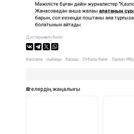
Мәжілісте бұған дейін журналистер "Қазп
Жанасовадан қанша жалақы
алатанын сұра
барын, сол кезеңде поштаны аяққа тұрғыза
болатынын айтады.
Достарыңмен бөліс
баспана
сыйақы
басшы
Отбасы банк
Ләззат Иб