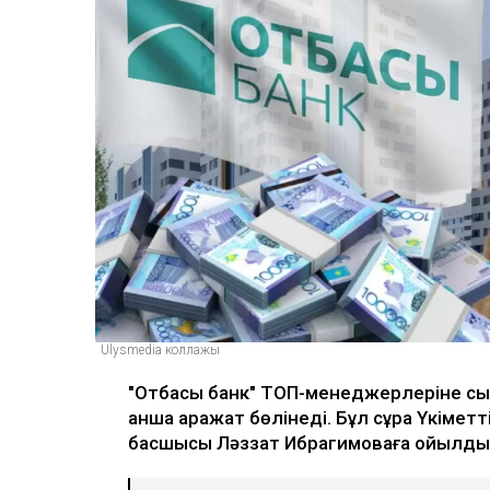
Ulysmedia коллажы
"Отбасы банк" ТОП-менеджерлеріне сыйа
қанша қаражат бөлінеді. Бұл сұрақ Үкім
басшысы Ләззат Ибрагимоваға қойылды