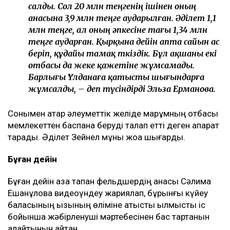
салды. Сол 20 млн теңгенің ішінен оның
анасына 3,9 млн теңге аударылған. Әділет 1,1
млн теңге, ал оның әпкесіне тағы 1,34 млн
теңге аударған. Қырқына дейін апта сайын ас
беріп, құдайы тамақ өткіздік. Бұл ақшаны екі
отбасы да жеке қажетіне жұмсамады.
Барлығы Ұлданаға қатысты шығындарға
жұмсалды, – деп түсіндірді Эльза Ерманова.
Сонымен қатар әлеуметтік желіде марқұмның отбасы
мемлекеттен баспана беруді талап етті деген ақпарат
тарады. Әділет Зейнел мұны жоққа шығарды.
Бұған дейін
Бұған дейін қаза тапқан фельдшердің анасы Сәлима
Ешанқұлова видеоүндеу жариялап, бұрынғы күйеу
баласының қызының өліміне қатысты қылмыстық іс
бойынша жәбірленуші мәртебесінен бас тартқанын
қалайтынын айтқан.