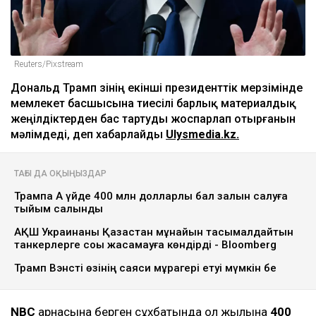
Reuters/Pixstream
Дональд Трамп өзінің екінші президенттік мерзімінде
мемлекет басшысына тиесілі барлық материалдық
жеңілдіктерден бас тартуды жоспарлап отырғанын
мәлімдеді, деп хабарлайды
Ulysmedia.kz.
ТАҒЫ ДА ОҚЫҢЫЗДАР
Трампқа Ақ үйде 400 млн долларлық бал залын салуға
тыйым салынды
АҚШ Украинаны Қазақстан мұнайын тасымалдайтын
танкерлерге соққы жасамауға көндірді - Bloomberg
Трамп Вэнсті өзінің саяси мұрагері етуі мүмкін бе
NBC
арнасына берген сұхбатында ол жылына
400