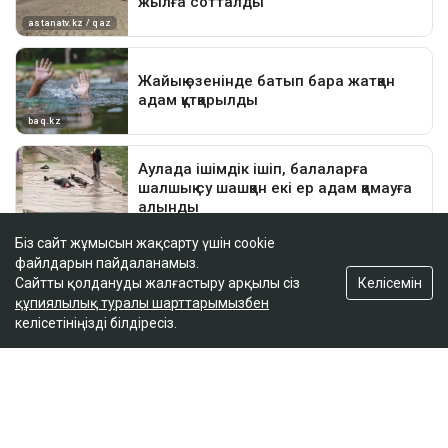
Біз сайт жұмысын жақсарту үшін cookie
файлдарын пайдаланамыз.
Келісемін
Сайтты қолдануды жалғастыру арқылы сіз
құпиялылық туралы шарттарымызбен
келісетініңізді білдіресіз.