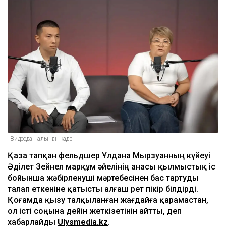
Видеодан алынған кадр
Қаза тапқан фельдшер Ұлдана Мырзуанның күйеуі
Әділет Зейнел марқұм әйелінің анасы қылмыстық іс
бойынша жәбірленуші мәртебесінен бас тартуды
талап еткеніне қатысты алғаш рет пікір білдірді.
Қоғамда қызу талқыланған жағдайға қарамастан,
ол істі соңына дейін жеткізетінін айтты, деп
хабарлайды
Ulysmedia.kz
.