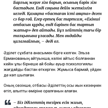
Барлық жерге өзім барып, осының бәрін өзім
бастадым. Енді соңына дейін жеткізгім
келеді. Қазақта «бастаған істі аяқта» деген
сөз бар ғой. Егер ертең бас тартсам, «Екінші
отбасын құрды, енді бәрінен бас тартып
жатыр» деп айтады. Бұл хейттің тағы бір
толқынына ұласады. Мен ондайды
қаламаймын, – деді ол.
Әділет сұхбатқа анасымен бірге келген. Эльза
Ерманованың айтуынша, келіні қайтыс болғаннан
кейін ұлы бірнеше ай бойы ауыр психологиялық
жағдайды бастан өткерген. Жұмысқа бармай, үйден
де көп шықпаған.
Оның сөзінше, отбасы Әділеттің осы қиын кезеңнен
өтіп, қалыпты өміріне оралғанын қалаған.
– Біз Әділеттің тезірек есін жиып,