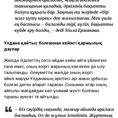
адамдармен араласып, жақсы адаммен
танысқанын қаладық. Әркімнің бақытты
болуға құқығы бар. Заңның еш жерінде «бір
жыл күту керек» деп жазылмаған. Мен үшін
ең бастысы – баламды тірі, күліп, бақытты
күйде көру болды, – деді Эльза Ерманова.
Ұлдана қайтыс болғаннан кейінгі қаржылық
даулар
Желіде Әділеттің сегіз айдан кейін қайта үйленгені
ғана емес, оның қазіргі жарының кім екені де қызу
талқыланды. Әлеуметтік желіде оның қазіргі
әйелі марқұм Ұлдананың әріптесі әрі жақын құрбысы
болған деген ақпарат тараған. Сонымен қатар оның
қайғылы жағдайдан көп ұзамай жүкті болғаны
туралы қауесет те айтылды.
– Біз сәуірдің соңында, мамыр айында араласа
бастадық. Ол да жұмыс істейтін. Жұрттың