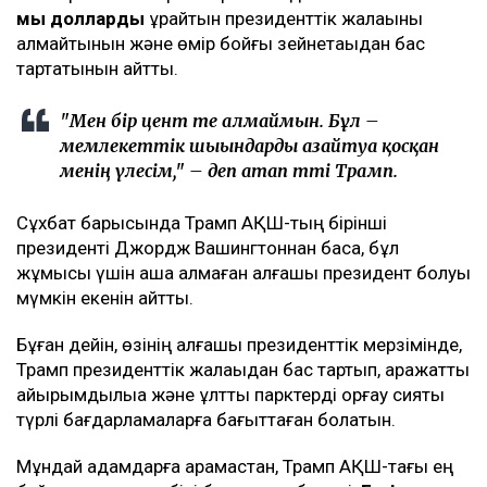
мың долларды
құрайтын президенттік жалақыны
алмайтынын және өмір бойғы зейнетақыдан бас
тартатынын айтты.
"Мен бір цент те алмаймын. Бұл –
мемлекеттік шығындарды азайтуға қосқан
менің үлесім,"
– деп атап өтті Трамп.
Сұхбат барысында Трамп АҚШ-тың бірінші
президенті Джордж Вашингтоннан басқа, бұл
жұмысы үшін ақша алмаған алғашқы президент болуы
мүмкін екенін айтты.
Бұған дейін, өзінің алғашқы президенттік мерзімінде,
Трамп президенттік жалақыдан бас тартып, қаражатты
қайырымдылыққа және ұлттық парктерді қорғау сияқты
түрлі бағдарламаларға бағыттаған болатын.
Мұндай қадамдарға қарамастан, Трамп АҚШ-тағы ең