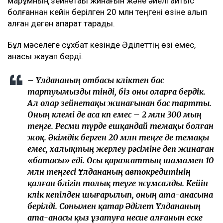
марқұмның зейнетақы жинағын және әйелі қайтыс
болғаннан кейін берілген 20 млн теңгені өзіне алып
қалған деген ақпарат тарады.
Бұл мәселеге сұхбат кезінде Әділеттің өзі емес,
анасы жауап берді.
– Ұлдананың отбасы көліктен бас
тартуымызды өтінді, біз оны оларға бердік.
Ал олар зейнетақы жинағынан бас тартты.
Оның көлемі де аса көп емес – 2 млн 300 мың
теңге. Ресми түрде ешқандай өтемақы болған
жоқ. Әкімдік берген 20 млн теңге де өтемақы
емес, халықтың жерлеу рәсіміне деп жинаған
«батасы» еді. Осы қаражаттың шамамен 10
млн теңгесі Ұлдананың автокредитінің
қалған бөлігін толық өтеуге жұмсалды. Кейін
көлік кепілден шығарылып, оның ата-анасына
берілді. Сонымен қатар Әділет Ұлдананың
ата-анасы қыз ұзатуға несие алғанын еске