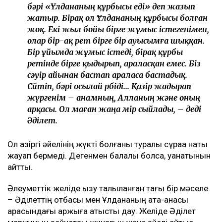
бәрі «Ұлдананың құрбысы еді» деп жазып
жатыр. Бірақ ол Ұлдананың құрбысы болған
жоқ. Екі жыл бойы бірге жұмыс істегенімен,
олар бір-ақ рет бірге бір ауысымға шыққан.
Бір ұйымда жұмыс істеді, бірақ құрбы
ретінде бірге қыдырып, араласқан емес. Біз
сәуір айынан бастап араласа бастадық.
Сөйтіп, бәрі осылай өрбіді... Қазір жадырап
жүргенім – анамның, Алланың және оның
арқасы. Ол маған жаңа өмір сыйлады, – деді
Әділет.
Ол қазіргі әйелінің жүкті болғаны туралы сұраққа нақты
жауап бермеді. Дегенмен балалы болса, қуанатынын
айтты.
Әлеуметтік желіде қызу талқыланған тағы бір мәселе
– Әділеттің отбасы мен Ұлдананың ата-анасы
арасындағы қаржыға қатысты дау. Желіде Әділет