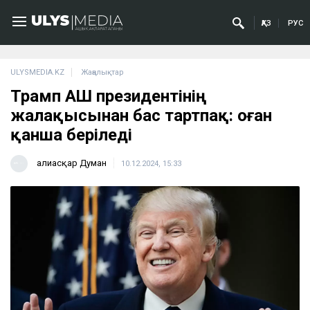
ҚАЗ
РУС
ULYSMEDIA.KZ
Жаңалықтар
Трамп АҚШ президентінің
жалақысынан бас тартпақ: оған
қанша беріледі
Ғалиасқар Думан
10.12.2024, 15:33