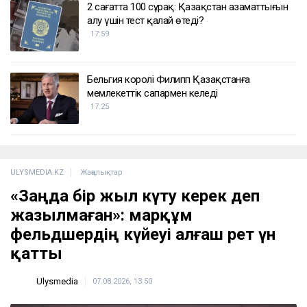
2 сағатта 100 сұрақ: Қазақстан азаматтығын
алу үшін тест қалай өтеді?
17:59
Бельгия королі Филипп Қазақстанға
мемлекеттік сапармен келеді
17:25
ULYSMEDIA.KZ
Жаңалықтар
«Заңда бір жыл күту керек деп
жазылмаған»: марқұм
фельдшердің күйеуі алғаш рет үн
қатты
Ulysmedia
07.08.2026, 13:50