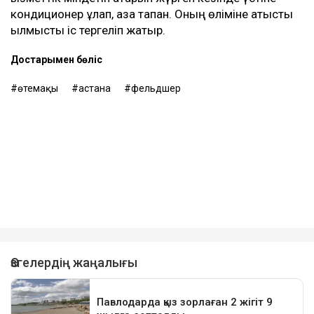
кондиционер құлап, қаза тапқан. Оның өліміне қатысты
қылмыстық іс тергеліп жатыр.
Достарыңмен бөліс
өтемақы
астана
фельдшер