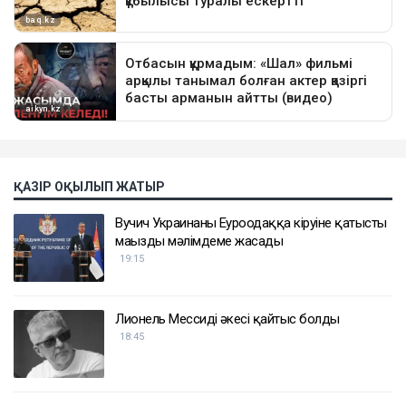
ҚАЗІР ОҚЫЛЫП ЖАТЫР
Вучич Украинаның Еуроодаққа кіруіне қатысты
маңызды мәлімдеме жасады
19:15
Лионель Мессидің әкесі қайтыс болды
18:45