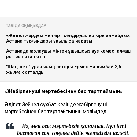
ТАҒЫ ДА ОҚЫҢЫЗДАР
«Жедел жәрдем мен өрт сөндірушілер кіре алмайды»:
Астана тұрғындары құрылысқа наразы
Астанада жолаушы мінген ұшқышсыз әуе кемесі алғаш
рет сынақтан өтті
"Шал, кет!" ұранының авторы Ермек Нарымбай 2,5
жылға сотталды
«Жәбірленуші мәртебесінен бас тартпаймын»
Әділет Зейнел сұхбат кезінде жәбірленуші
мәртебесінен бас тартпайтынын мәлімдеді.
– Иә, мен осы мәртебеде қаламын. Бұл істі
бастаған соң, соңына дейін жеткізгім келеді.