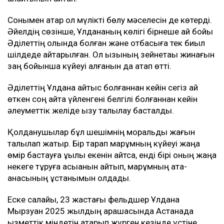
Сонымен қатар ол мүлікті бөлу мәселесін де көтерді.
Әйелдің сөзінше, Ұлдананың көлігі бірнеше ай бойы
Әділеттің қолында болған және отбасыға тек биыл
шілдеде қайтарылған. Ол қызының зейнетақы жинағын
заң бойынша күйеуі алғанын да атап өтті.
Әділеттің Ұлдана қайтыс болғаннан кейін сегіз ай
өткен соң қайта үйленгені белгілі болғаннан кейін
әлеуметтік желіде қызу талқылау басталды.
Қолданушылар бұл шешімнің моральдық жағын
талқылап жатыр. Бір тарап марқұмның күйеуі жаңа
өмір бастауға құқылы екенін айтса, енді бірі оның жаңа
некеге тұруға асыққанын айтып, марқұмның ата-
анасының ұстанымын қолдады.
Еске салайық, 23 жастағы фельдшер Ұлдана
Мырзуан 2025 жылдың қарашасында Астанада
қызметтік міндетін атқарып жүрген кезінде үстіне