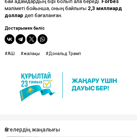
бай адамдардың бірі болып қала береді.
Forbes
мәліметі бойынша, оның байлығы
2,3 миллиард
доллар
деп бағаланған.
Достарыңмен бөліс
АҚШ
жалақы
Дональд Трамп