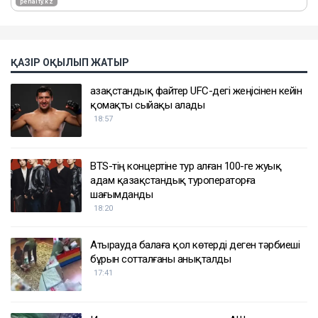
ҚАЗІР ОҚЫЛЫП ЖАТЫР
Қазақстандық файтер UFC-дегі жеңісінен кейін
қомақты сыйақы алады
18:57
BTS-тің концертіне тур алған 100-ге жуық
адам қазақстандық туроператорға
шағымданды
18:20
Атырауда балаға қол көтерді деген тәрбиеші
бұрын сотталғаны анықталды
17:41