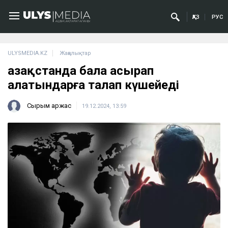
ҚАЗ
РУС
ULYSMEDIA.KZ
Жаңалықтар
Қазақстанда бала асырап
алатындарға талап күшейеді
Сырым Қаржас
19.12.2024, 13:59