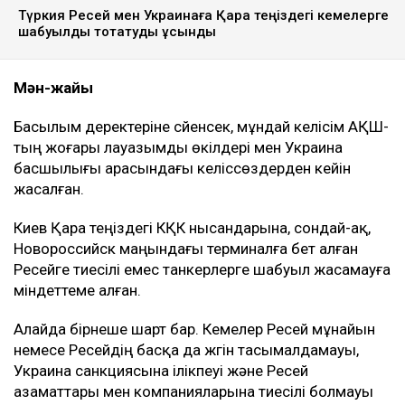
Түркия Ресей мен Украинаға Қара теңіздегі кемелерге
шабуылды тоқтатуды ұсынды
Мән-жайы
Басылым деректеріне сүйенсек, мұндай келісім АҚШ-
тың жоғары лауазымды өкілдері мен Украина
басшылығы арасындағы келіссөздерден кейін
жасалған.
Киев Қара теңіздегі КҚК нысандарына, сондай-ақ,
Новороссийск маңындағы терминалға бет алған
Ресейге тиесілі емес танкерлерге шабуыл жасамауға
міндеттеме алған.
Алайда бірнеше шарт бар. Кемелер Ресей мұнайын
немесе Ресейдің басқа да жүгін тасымалдамауы,
Украина санкциясына ілікпеуі және Ресей
азаматтары мен компанияларына тиесілі болмауы