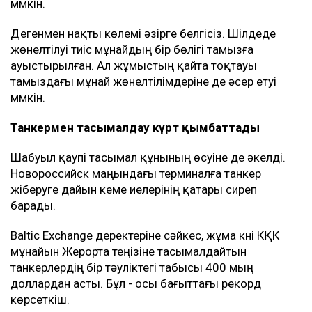
мүмкін.
Дегенмен нақты көлемі әзірге белгісіз. Шілдеде
жөнелтілуі тиіс мұнайдың бір бөлігі тамызға
ауыстырылған. Ал жұмыстың қайта тоқтауы
тамыздағы мұнай жөнелтілімдеріне де әсер етуі
мүмкін.
Танкермен тасымалдау күрт қымбаттады
Шабуыл қаупі тасымал құнының өсуіне де әкелді.
Новороссийск маңындағы терминалға танкер
жіберуге дайын кеме иелерінің қатары сиреп
барады.
Baltic Exchange деректеріне сәйкес, жұма күні КҚК
мұнайын Жерорта теңізіне тасымалдайтын
танкерлердің бір тәуліктегі табысы 400 мың
доллардан асты. Бұл - осы бағыттағы рекорд
көрсеткіш.