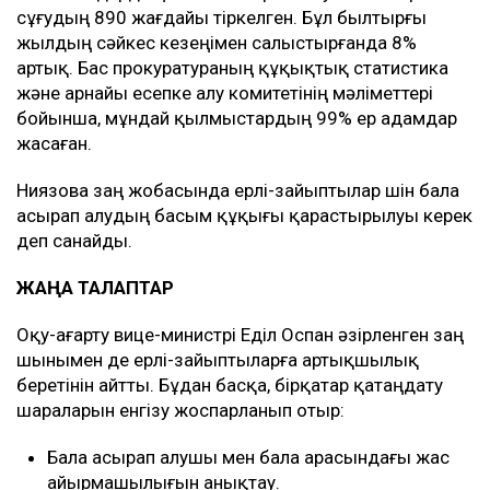
сұғудың 890 жағдайы тіркелген. Бұл былтырғы
жылдың сәйкес кезеңімен салыстырғанда 8%
артық. Бас прокуратураның құқықтық статистика
және арнайы есепке алу комитетінің мәліметтері
бойынша, мұндай қылмыстардың 99% ер адамдар
жасаған.
Ниязова заң жобасында ерлі-зайыптылар үшін бала
асырап алудың басым құқығы қарастырылуы керек
деп санайды.
ЖАҢА ТАЛАПТАР
Оқу-ағарту вице-министрі Еділ Оспан әзірленген заң
шынымен де ерлі-зайыптыларға артықшылық
беретінін айтты. Бұдан басқа, бірқатар қатаңдату
шараларын енгізу жоспарланып отыр:
Бала асырап алушы мен бала арасындағы жас
айырмашылығын анықтау.