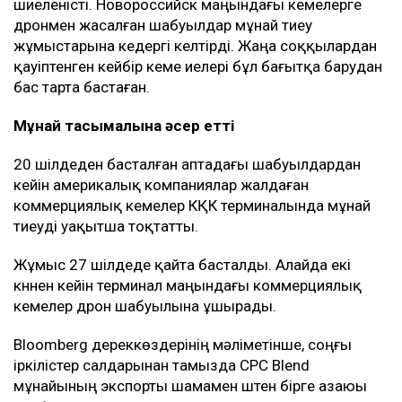
шиеленісті. Новороссийск маңындағы кемелерге
дронмен жасалған шабуылдар мұнай тиеу
жұмыстарына кедергі келтірді. Жаңа соққылардан
қауіптенген кейбір кеме иелері бұл бағытқа барудан
бас тарта бастаған.
Мұнай тасымалына әсер етті
20 шілдеден басталған аптадағы шабуылдардан
кейін америкалық компаниялар жалдаған
коммерциялық кемелер КҚК терминалында мұнай
тиеуді уақытша тоқтатты.
Жұмыс 27 шілдеде қайта басталды. Алайда екі
күннен кейін терминал маңындағы коммерциялық
кемелер дрон шабуылына ұшырады.
Bloomberg дереккөздерінің мәліметінше, соңғы
іркілістер салдарынан тамызда CPC Blend
мұнайының экспорты шамамен үштен бірге азаюы