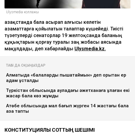
Ulysmedia коллажы
Қазақстанда бала асырап алғысы келетін
азаматтарға қойылатын талаптар күшейеді. Тиісті
түзетулерді сенаторлар 19 желтоқсанда баланың
құқықтарын қорғау туралы заң жобасы аясында
мақұлдады, деп хабарлайды
Ulysmedia.kz.
ТАҒЫ ДА ОҚЫҢЫЗДАР
Алматыда «балаларды пышақтаймын» деп қорқытқан ер
адам ұсталды
Түркістан облысында ауладағы әжетханаға құлаған екі
жасар бала көз жұмды
Ақтөбе облысында мал бағып жүрген 14 жастағы бала
қаза тапты
КОНСТИТУЦИЯЛЫҚ СОТТЫҢ ШЕШІМІ