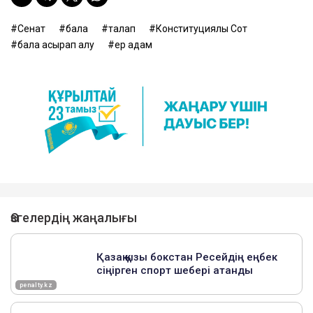
Сенат
бала
талап
Конституциялық Сот
бала асырап алу
ер адам