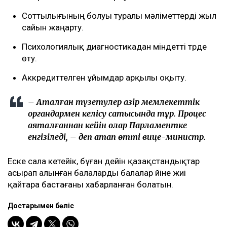
Соттылығының болуы туралы мәліметтерді жыл
сайын жаңарту.
Психологиялық диагностикадан міндетті түрде
өту.
Аккредиттелген ұйымдар арқылы оқыту.
– Аталған түзетулер қазір мемлекеттік
органдармен келісу сатысында тұр. Процес
аяқталғаннан кейін олар Парламентке
енгізіледі, – деп атап өтті вице-министр.
Еске сала кетейік, бұған дейін қазақстандықтар
асырап алынған балаларды балалар үйіне жиі
қайтара бастағаны хабарланған болатын.
Достарыңмен бөліс