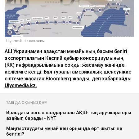
Ulysmedia.kz коллажы
АҚШ Украинамен Қазақстан мұнайының басым бөлігі
экспортталатын Каспий құбыр консорциумының
(КҚК) инфрақұрылымына соққы жасамау жөнінде
келісімге келді. Бұл туралы америкалық шенеунікке
сілтеме жасаған Bloomberg жазды, деп хабарлайды
Ulysmedia.kz.
ТАҒЫ ДА ОҚЫҢЫЗДАР
Ирандағы соғыс салдарынан АҚШ-тың қару-жарақ қоры
азайып барады - NYT
Маңғыстаудағы мұнай кен орнында өрт шықты: не
белгілі?