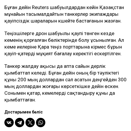
Бұған дейін Reuters шабуылдардан кейін Қазақстан
мұнайын тасымалдайтын танкерлер экипаждары
қауіпсіздік шараларын күшейте бастағанын жазған.
Теңізшілерге дрон шабуылы қаупі төнген кезде
кеменің қорғалған бөліктерінде болу ұсынылған. Ал
кеме иелеріне Қара теңіз порттарына кірмес бұрын
қауіп-қатерді мұқият бағалау керектігі ескертілген.
Танкер жалдау ақысы да апта сайын дерлік
қымбаттап келеді. Бұған дейін оның бір тәуліктегі
құны 200 мың доллардан сәл асатын деңгейден 300
мың доллардан жоғары көрсеткішке дейін өскен.
Сонымен қатар, кемелерді сақтандыру құны да
қымбаттаған.
Достарыңмен бөліс