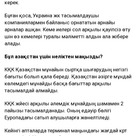
керек.
Бұған қоса, Украина жүк тасымалдаушы
компаниялармен байланыс орнататын арнайы
арналар ашқан. Кеме иелері сол арқылы қауіпсіз өту
үшін өз кемелері туралы мәліметті алдын ала жібере
алады.
Бұл Қазақстан үшін неліктен маңызды?
КҚК Қазақстан мұнайын сыртқа шығарудың негізгі
бағыты болып қала береді. Қазақстан әзірге мұндай
көлемдегі мұнайды басқа бағыттар арқылы
тасымалдай алмайды.
КҚК жүйесі арқылы әлемдік мұнайдың шамамен 2
пайызы тасымалданады. Оның едәуір бөлігі
Еуропадағы сатып алушыларға жөнелтіледі.
Кейінгі апталарда терминал маңындағы жағдай күрт