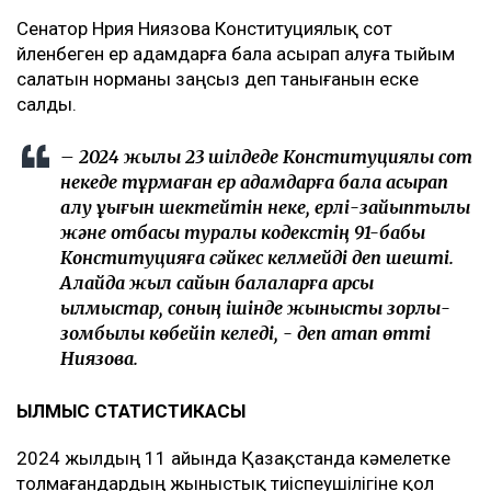
Сенатор Нүрия Ниязова Конституциялық сот
үйленбеген ер адамдарға бала асырап алуға тыйым
салатын норманы заңсыз деп танығанын еске
салды.
– 2024 жылы 23 шілдеде Конституциялық сот
некеде тұрмаған ер адамдарға бала асырап
алу құқығын шектейтін неке, ерлі-зайыптылық
және отбасы туралы кодекстің 91-бабы
Конституцияға сәйкес келмейді деп шешті.
Алайда жыл сайын балаларға қарсы
қылмыстар, соның ішінде жыныстық зорлық-
зомбылық көбейіп келеді, - деп атап өтті
Ниязова.
ҚЫЛМЫС СТАТИСТИКАСЫ
2024 жылдың 11 айында Қазақстанда кәмелетке
толмағандардың жыныстық тиіспеушілігіне қол