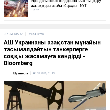
Ирандағы соғыс салдарынан АҚШ-тың қару-
жарақ қоры азайып барады - NYT
17:20
ULYSMEDIA.KZ
Жаңалықтар
АҚШ Украинаны Қазақстан мұнайын
тасымалдайтын танкерлерге
соққы жасамауға көндірді -
Bloomberg
Ulysmedia
08.08.2026, 11:19