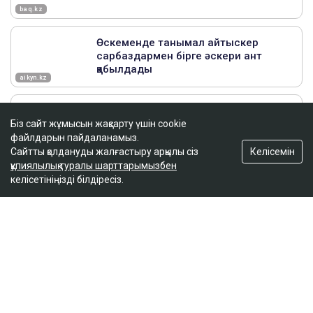
Біз сайт жұмысын жақсарту үшін cookie
файлдарын пайдаланамыз.
Келісемін
Сайтты қолдануды жалғастыру арқылы сіз
құпиялылық туралы шарттарымызбен
келісетініңізді білдіресіз.