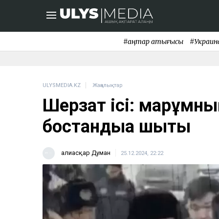
#қаңтар қақтығысы
#Украин
ULYSMEDIA.KZ
Жаңалықтар
Шерзат ісі: марқұмн
бостандыққа шықты
Ғалиасқар Думан
25.12.2024, 22:22