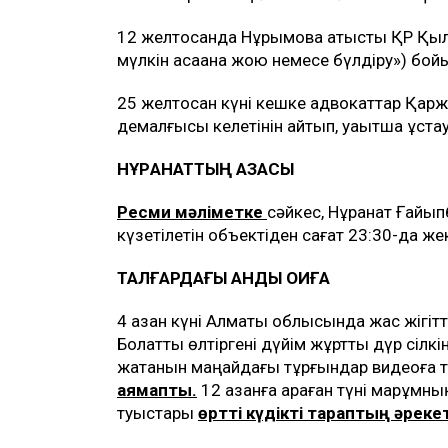
12 желтоқсанда Нұрымовқа қатысты ҚР Қыл
мүлкін қасақана жою немесе бүлдіру») бойы
25 желтоқсан күні кешке адвокаттар Қарж
демалғысы келетінін айтып, уақытша ұста
НҰРҚАНАТТЫҢ ҚАЗАСЫ
Ресми мәліметке
сәйкес, Нұрқанат Ғайып
күзетілетін объектіден сағат 23:30-да ж
ТАЛҒАРДАҒЫ ҚАНДЫ ОҚИҒА
4 қазан күні Алматы облысында жас жігі
Болатты өлтіргені дүйім жұртты дүр сілкінд
жатқанын маңайдағы тұрғындар видеоға тү
аямапты.
12 қазанға қараған түні марқұмн
туыстары
өртті күдікті тараптың әрек