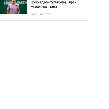
Грекиядағы турнирдің ширек
финалына шықты
04:39, 06.03.2025