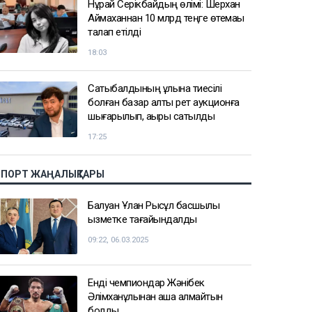
Нұрай Серікбайдың өлімі: Шерхан
Аймаханнан 10 млрд теңге өтемақы
талап етілді
18:03
Сатыбалдының ұлына тиесілі
болған базар алты рет аукционға
шығарылып, ақыры сатылды
17:25
СПОРТ ЖАҢАЛЫҚТАРЫ
Балуан Ұлан Рысқұл басшылық
қызметке тағайындалды
09:22, 06.03.2025
Енді чемпиондар Жәнібек
Әлімханұлынан қаша алмайтын
болды