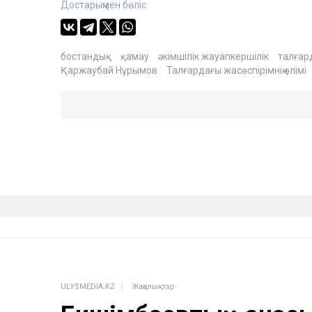
Достарыңмен бөліс
бостандық
қамау
әкімшілік жауапкершілік
талғар
Қаржаубай Нұрымов
Талғардағы жасөспірімнің өлімі
ULYSMEDIA.KZ
Жаңалықтар