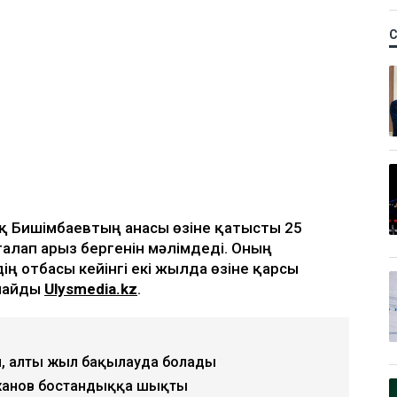
ық Бишімбаевтың анасы өзіне қатысты 25
талап арыз бергенін мәлімдеді. Оның
ің отбасы кейінгі екі жылда өзіне қарсы
рлайды
Ulysmedia.kz
.
, алты жыл бақылауда болады
жанов бостандыққа шықты