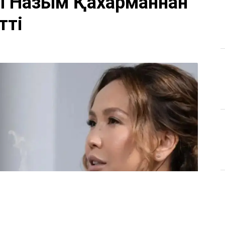
ы Назым Қахарманнан
тті