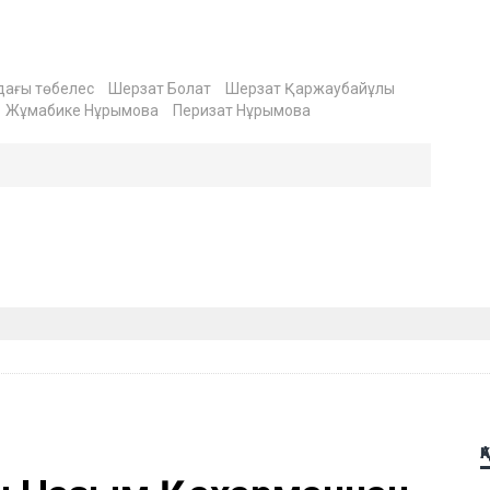
дағы төбелес
Шерзат Болат
Шерзат Қаржаубайұлы
Жұмабике Нұрымова
Перизат Нұрымова
Қ