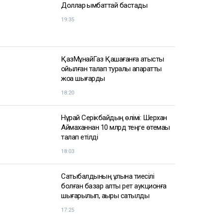
Доллар қымбаттай бастады
19:35
ҚазМұнайГаз Қашағанға қатысты
қойылған талап туралы ақпаратты
жоққа шығарды
18:20
Нұрай Серікбайдың өлімі: Шерхан
Аймаханнан 10 млрд теңге өтемақы
талап етілді
18:03
Сатыбалдының ұлына тиесілі
болған базар алты рет аукционға
шығарылып, ақыры сатылды
17:25