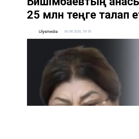
Бишімбаевтың анас
25 млн теңге талап е
Ulysmedia
06.08.2026, 09:30