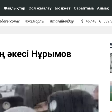
Жаңалықтар
Сол жағалау
Бюджет
Сараптама
Аймақ
адағы соғыс
#жемқорлық
#тағайындау
$
467.48
€
539.
Қ
ың әкесі Нұрымов