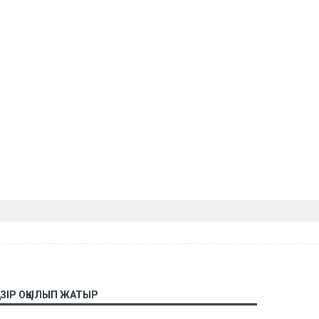
АЗІР ОҚЫЛЫП ЖАТЫР