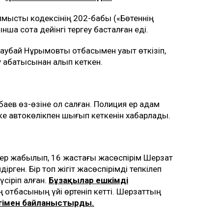
мыстық кодексінің 202-бабы («Бөтеннің
нша сотқа дейінгі тергеу басталған еді.
аубай Нұрымовты отбасымен уақыт өткізіп,
у абақтысынан алып кеткен.
баев өз-өзіне қол салған. Полиция ер адам
еке автокөлікпен шығып кеткенін хабарлады.
ттер жабылып, 16 жастағы жасөспірім Шерзат
ірген. Бір топ жігіт жасөспірімді тепкілеп
сіріп алған.
Бұзақылар ешкімді
ың отбасының үйі өртеніп кетті. Шерзаттың
етімен байланыстырды.