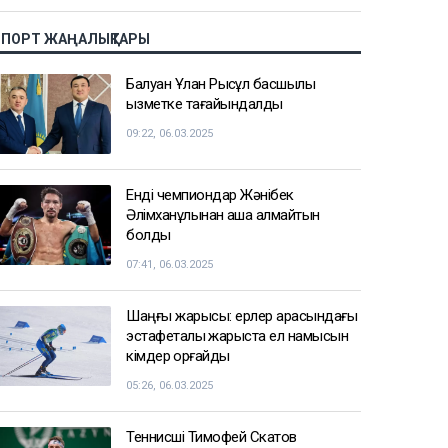
СПОРТ ЖАҢАЛЫҚТАРЫ
Балуан Ұлан Рысқұл басшылық
қызметке тағайындалды
09:22, 06.03.2025
Енді чемпиондар Жәнібек
Әлімханұлынан қаша алмайтын
болды
07:41, 06.03.2025
Шаңғы жарысы: ерлер арасындағы
эстафеталық жарыста ел намысын
кімдер қорғайды
05:26, 06.03.2025
Теннисші Тимофей Скатов