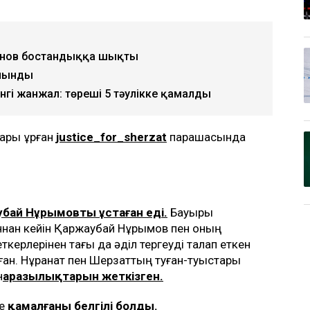
панов бостандыққа шықты
алынды
нгі жанжал: төреші 5 тәулікке қамалды
тары құрған
justice_for_sherzat
парақшасында
убай Нұрымовты ұстаған еді.
Бауыры
аннан кейін Қаржаубай Нұрымов пен оның
еткерлерінен тағы да әділ тергеуді талап еткен
лған. Нұрқанат пен Шерзаттың туған-туыстары
н
аразылықтарын жеткізген.
ге
қамалғаны белгілі болды.