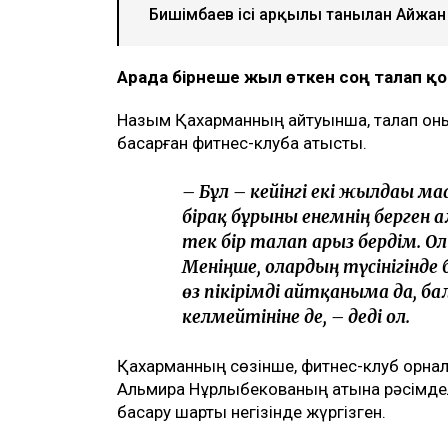
Бишімбаев ісі арқылы танылған Айжан
Арада бірнеше жыл өткен соң талап 
Назым Қахарманның айтуынша, талап оның
басқарған фитнес-клубқа қатысты.
– Бұл – кейінгі екі жылдағы 
бірақ бұрынғы енемнің берген 
тек бір талап арыз бердім. О
Меніңше, олардың түсінігінде 
өз пікірімді айтқаныма да, б
келмейтініне де, – деді ол.
Қахарманның сөзінше, фитнес-клуб орнал
Альмира Нұрлыбекованың атына рәсімделг
басқару шарты негізінде жүргізген.