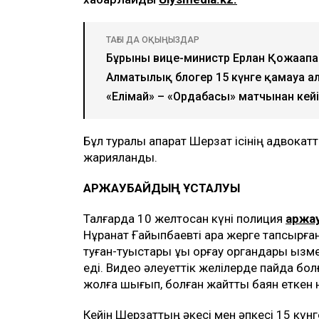
ТАҒЫ ДА ОҚЫҢЫЗДАР
Бұрынғы вице-министр Ерлан Қожаға
Алматылық блогер 15 күнге қамауға 
«Елімай» – «Ордабасы» матчынан кейі
Бұл туралы ақпарат Шерзат ісінің адвокат
жарияланды.
ҚАРЖАУБАЙДЫҢ ҰСТАЛУЫ
Талғарда 10 желтоқсан күні полиция
Қаржа
Нұрқанат Ғайыпбаевті қара жерге тапсырғ
туған-туыстары құқық қорғау органдары қызм
еді. Видео әлеуеттік желілерде пайда бо
жолға шығып, болған жайтты баян еткен 
Кейін Шерзаттың әкесі мен әпкесі 15 күн