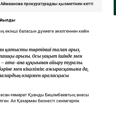
 Аймағанова прокуратурадағы қызметінен кетті
қойылды
 екінші баласын дүниеге әкелгеннен кейін
маған қатысты төртінші талап арыз,
алғашқы арызы. Осы уақыт ішінде мен
л – ата-ана құқығынан айыру туралы.
бәріне мен кінәлімін: ажырасқаныма да,
алалардың олармен араласқысы
асқан ғимарат Қуандық Бишімбаевтың анасы
ен. Ал Қахарман бизнесті сенімгерлік