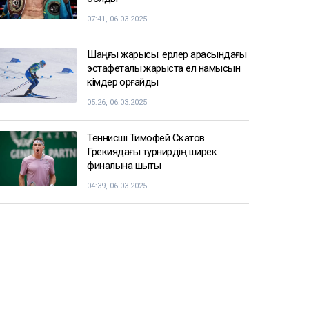
07:41, 06.03.2025
Шаңғы жарысы: ерлер арасындағы
эстафеталық жарыста ел намысын
кімдер қорғайды
05:26, 06.03.2025
Теннисші Тимофей Скатов
Грекиядағы турнирдің ширек
финалына шықты
04:39, 06.03.2025