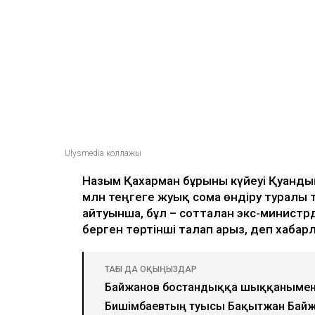
Ulysmedia коллажы
Назым Қахарман бұрынғы күйеуі Қуанд
млн теңгеге жуық сома өндіру туралы 
айтуынша, бұл – сотталған экс-министрд
берген төртінші талап арыз, деп хаба
ТАҒЫ ДА ОҚЫҢЫЗДАР
Байжанов бостандыққа шыққанымен
Бишімбаевтың туысы Бақытжан Бай