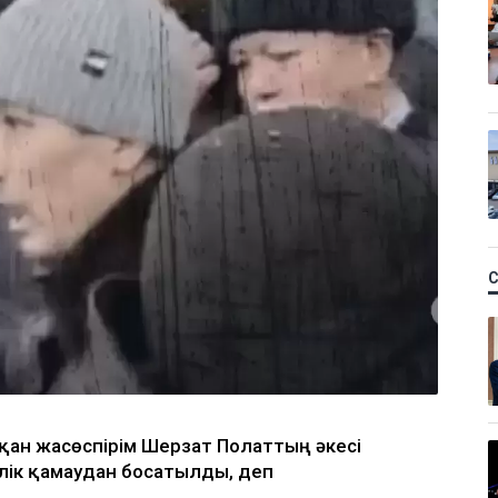
пқан жасөспірім Шерзат Полаттың әкесі
ілік қамаудан босатылды, деп