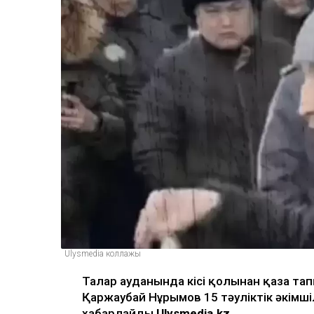
Ulysmedia коллажы
Талғар ауданында кісі қолынан қаза та
Қаржаубай Нұрымов 15 тәуліктік әкімш
хабарлайды
Ulysmedia.kz.