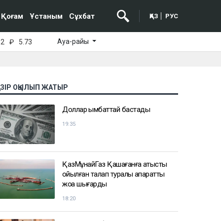
Қоғам
Ұстаным
Сұхбат
ҚАЗ
РУС
Ауа-райы
52
₽
5.73
АЗІР ОҚЫЛЫП ЖАТЫР
Доллар қымбаттай бастады
19:35
ҚазМұнайГаз Қашағанға қатысты
қойылған талап туралы ақпаратты
жоққа шығарды
18:20