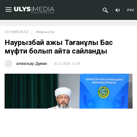
ҚАЗ
РУС
ULYSMEDIA.KZ
Жаңалықтар
Наурызбай қажы Тағанұлы Бас
мүфти болып қайта сайланды
Ғалиасқар Думан
26.12.2024, 13:39