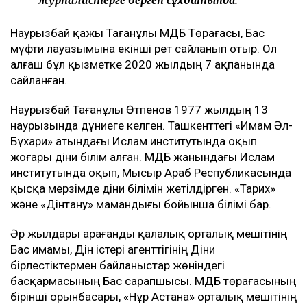
Наурызбай қажы Тағанұлы ҚМДБ Төрағасы, Бас
мүфти лауазымына екінші рет сайланып отыр. Ол
алғаш бұл қызметке 2020 жылдың 7 ақпанында
сайланған.
Наурызбай Тағанұлы Өтпенов 1977 жылдың 13
наурызында дүниеге келген. Ташкенттегі «Имам Әл-
Бұхари» атындағы Ислам институтында оқып
жоғары діни білім алған. ҚМДБ жанындағы Ислам
институтында оқып, Мысыр Араб Республикасында
қысқа мерзімде діни білімін жетілдірген. «Тарих»
және «Дінтану» мамандығы бойынша білімі бар.
Әр жылдары Қарағанды қалалық орталық мешітінің
Бас имамы, Дін істері агенттігінің Діни
бірлестіктермен байланыстар жөніндегі
басқармасының Бас сарапшысы. ҚМДБ төрағасының
бірінші орынбасары, «Нұр Астана» орталық мешітінің