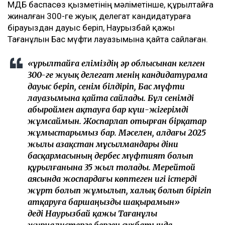
ҚМДБ баспасөз қызметінің мәліметінше, құрылтайға
жиналған 300-ге жуық делегат кандидатураға
бірауыздан дауыс беріп, Наурызбай қажы
Тағанұлын Бас мүфти лауазымына қайта сайлаған.
«Құрылтайға еліміздің әр облысынан келген
300-ге жуық делегат менің кандидатурама
дауыс беріп, сенім білдіріп, Бас мүфти
лауазымына қайта сайлады. Бұл сенімді
абыроймен ақтауға бар күш-жігерімді
жұмсаймын. Жоспарлап отырған бірқатар
жұмыстарымыз бар. Мәселен, алдағы 2025
жылы Қазақстан мұсылмандары діни
басқармасының дербес мүфтият болып
құрылғанына 35 жыл толады. Мерейтой
аясында жоспардағы көптеген игі істерді
жұрт болып жұмылып, халық болып бірігіп
атқаруға баршаңызды шақырамын»
деді Наурызбай қажы Тағанұлы
журналистерге берген сұхбатында.