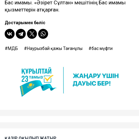
Бас имамы. «Әзірет Сұлтан» мешітінің Бас имамы
қызметтерін атқарған.
Достарыңмен бөліс
ҚМДБ
Наурызбай қажы Тағанұлы
бас мүфти
ҚАЗІР ОҚЫЛЫП ЖАТЫР