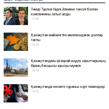
Тимур Турлов Нұрәлі Әлиевке тиесілі болған
компанияны сатып алды
17:20
Қазақстан майнингтен миллиондаған доллар
тапты
16:53
Қазақстандағы ірі мұнай өңдеу зауыттарының
бірінің басшысы ауысуы мүмкін
16:18
Қазақстанда несиеге сұраныс күрт төмендеді
15:52