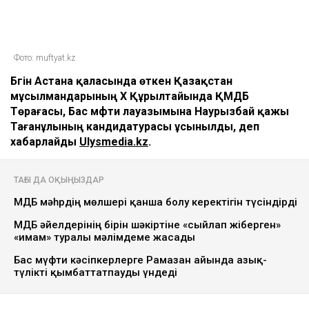
Фото: muftyat.kz
Бүгін Астана қаласында өткен Қазақстан
мұсылмандарының Х Құрылтайында ҚМДБ
Төрағасы, Бас мүфти лауазымына Наурызбай қажы
Тағанұлының кандидатурасы ұсынылды, деп
хабарлайды
Ulysmedia.kz
.
ТАҒЫ ДА ОҚЫҢЫЗДАР
ҚМДБ мәһрдің мөлшері қанша болу керектігін түсіндірді
ҚМДБ әйелдерінің бірін шәкіртіне «сыйлап жіберген»
«имам» туралы мәлімдеме жасады
Бас мүфти кәсіпкерлерге Рамазан айында азық-
түлікті қымбаттатпауды үндеді