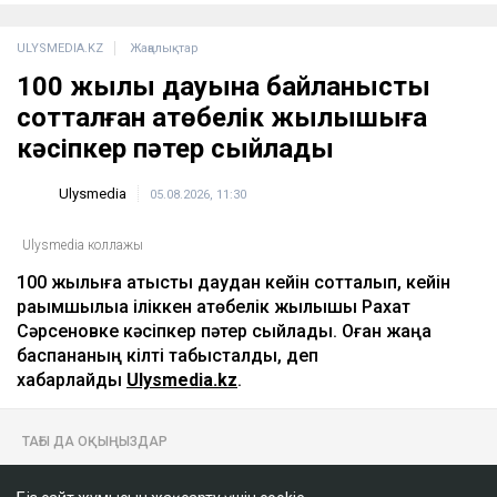
ULYSMEDIA.KZ
Жаңалықтар
100 жылқы дауына байланысты
сотталған ақтөбелік жылқышыға
кәсіпкер пәтер сыйлады
Ulysmedia
05.08.2026, 11:30
Ulysmedia коллажы
100 жылқыға қатысты даудан кейін сотталып, кейін
рақымшылыққа іліккен ақтөбелік жылқышы Рахат
Сәрсеновке кәсіпкер пәтер сыйлады. Оған жаңа
баспананың кілті табысталды, деп
хабарлайды
Ulysmedia.kz
.
ТАҒЫ ДА ОҚЫҢЫЗДАР
НЗМ ҰБТ-дан 140 балл жинаған түлектерге пәтер