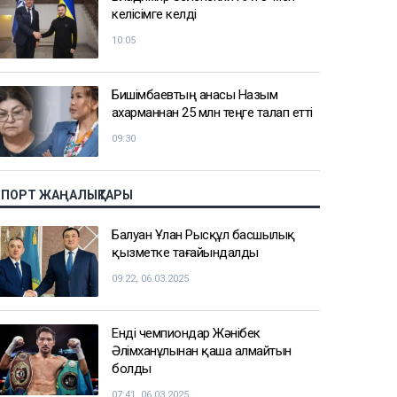
келісімге келді
10:05
Бишімбаевтың анасы Назым
Қахарманнан 25 млн теңге талап етті
09:30
СПОРТ ЖАҢАЛЫҚТАРЫ
Балуан Ұлан Рысқұл басшылық
қызметке тағайындалды
09:22, 06.03.2025
Енді чемпиондар Жәнібек
Әлімханұлынан қаша алмайтын
болды
07:41, 06.03.2025