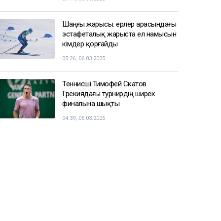
Шаңғы жарысы: ерлер арасындағы
эстафеталық жарыста ел намысын
кімдер қорғайды
05:26, 06.03.2025
Теннисші Тимофей Скатов
Грекиядағы турнирдің ширек
финалына шықты
04:39, 06.03.2025