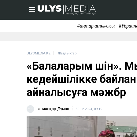
#қаңтар қақтығысы
#Украин
ULYSMEDIA.KZ
Жаңалықтар
«Балаларым үшін». М
кедейшілікке байла
айналысуға мәжбүр
Ғалиасқар Думан
30.12.2024, 09:19