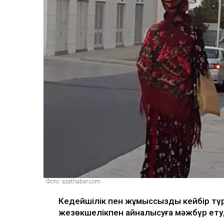
Фото: azathabar.com
Кедейшілік пен жұмыссыздық кейбір тү
жезөкшелікпен айналысуға мәжбүр ету