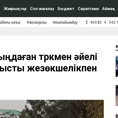
Жаңалықтар
Сол жағалау
Бюджет
Сараптама
Аймақ
адағы соғыс
#жемқорлық
#тағайындау
$
469.85
€
542.
Қ
ыңдаған түркмен әйелі
нысты жезөкшелікпен