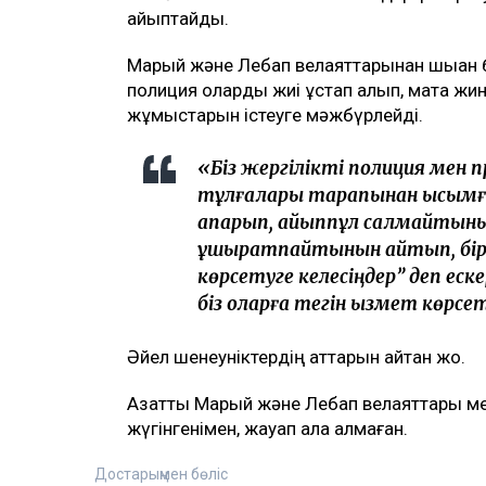
айыптайды.
Марый және Лебап велаяттарынан шыққан 
полиция оларды жиі ұстап алып, мақта жи
жұмыстарын істеуге мәжбүрлейді.
«Біз жергілікті полиция мен
тұлғалары тарапынан қысымға
апарып, айыппұл салмайтынын
ұшыратпайтынын айтып, бірақ:
көрсетуге келесіңдер” деп еске
біз оларға тегін қызмет көрсе
Әйел шенеуніктердің аттарын айтқан жоқ.
Азаттық Марый және Лебап велаяттары мен
жүгінгенімен, жауап ала алмаған.
Достарыңмен бөліс