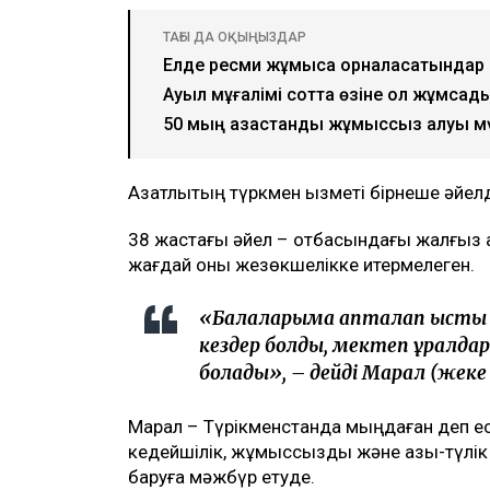
ТАҒЫ ДА ОҚЫҢЫЗДАР
Елде ресми жұмысқа орналасатындар 
Ауыл мұғалімі сотта өзіне қол жұмсад
50 мың қазақстандық жұмыссыз қалуы м
Азатлықтың түркмен қызметі бірнеше әйел
38 жастағы әйел – отбасындағы жалғыз 
жағдай оны жезөкшелікке итермелеген.
«Балаларыма апталап ыстық 
кездер болды, мектеп құралд
болады», – дейді Марал (жеке б
Марал – Түрікменстанда мыңдаған деп ес
кедейшілік, жұмыссыздық және азық-түлі
баруға мәжбүр етуде.