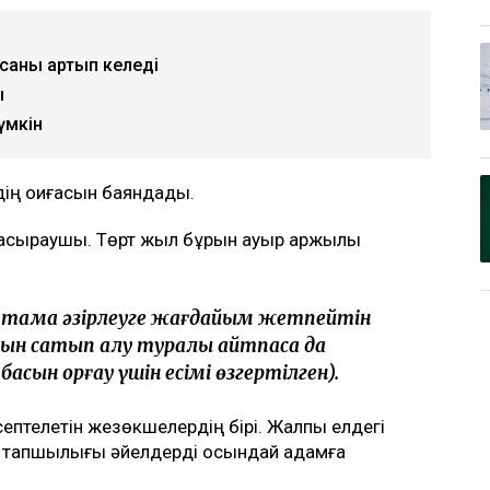
саны артып келеді
ы
үмкін
дің оқиғасын баяндады.
асыраушы. Төрт жыл бұрын ауыр қаржылық
тамақ әзірлеуге жағдайым жетпейтін
арын сатып алу туралы айтпаса да
асын қорғау үшін есімі өзгертілген).
ептелетін жезөкшелердің бірі. Жалпы елдегі
к тапшылығы әйелдерді осындай қадамға