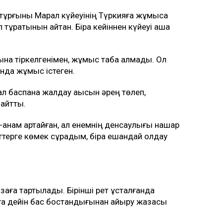
тұрғыны Марал күйеуінің Түркияға жұмысқа
 тұратынын айтқан. Бірақ кейіннен күйеуі ақша
ына тіркелгенімен, жұмыс таба алмады. Ол
нда жұмыс істеген.
ал баспана жалдау ақысын әрең төлеп,
айтты.
анам қартайған, ал енемнің денсаулығы нашар
терге көмек сұрадым, бірақ ешқандай қолдау
аға тартылады. Бірінші рет ұсталғанда
лға дейін бас бостандығынан айыру жазасы