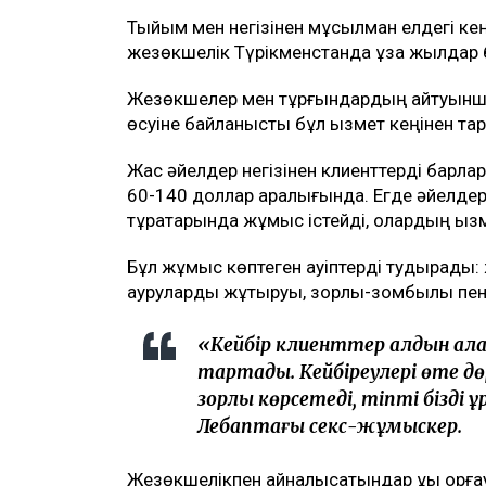
Тыйым мен негізінен мұсылман елдегі кең
жезөкшелік Түрікменстанда ұзақ жылдар 
Жезөкшелер мен тұрғындардың айтуынша,
өсуіне байланысты бұл қызмет кеңінен тар
Жас әйелдер негізінен клиенттерді барла
60-140 доллар аралығында. Егде әйелдер 
тұрақтарында жұмыс істейді, олардың қы
Бұл жұмыс көптеген қауіптерді тудырады
ауруларды жұқтыруы, зорлық-зомбылық пе
«Кейбір клиенттер алдын ала 
тартады. Кейбіреулері өте дөр
зорлық көрсетеді, тіпті бізді
Лебаптағы секс-жұмыскер.
Жезөкшелікпен айналысатындар құқық қорға