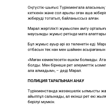
Оңтүстік-шығыс Түрікменгала қаласының 
кеткенін және сол арқылы оған ақша жіберіп
жіберуді тоқтатып, байланыссыз қалған.
Марал жергілікті жұмыспен қамту орталығ
маусымдық жұмыс ретінде мақта алқаптары
Бұл жұмыс ауыр әрі аз төленетін еді. Мар
отбасын тек нан мен шаймен асырағанын 
«Маған көмектесетін ешкім болмады. Ата-
болды. Мен бірнеше рет әлеуметтік қызмет
ала алмадым», – деді Марал.
ПОЛИЦИЯ ТАРАПЫНАН ҚАНАУ
Түрікменстанда жезөкшелік қылмыстық жаз
айыппұл салынады, ал екінші рет екі жы
берілуі мүмкін.