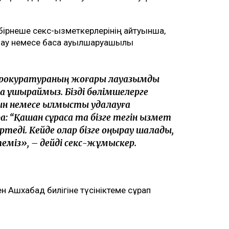
бірнеше секс-қызметкерлерінің айтуынша,
нау немесе басқа ауылшаруашылық
 прокуратураның жоғары лауазымды
 ұшыраймыз. Бізді бөлімшелерге
 немесе қылмыстық қудалауға
 “Қашан сұрасақ та бізге тегін қызмет
ртеді. Кейде олар бізге қоңырау шалады,
теміз», – дейді секс-жұмыскер.
 Ашхабад билігіне түсініктеме сұрап