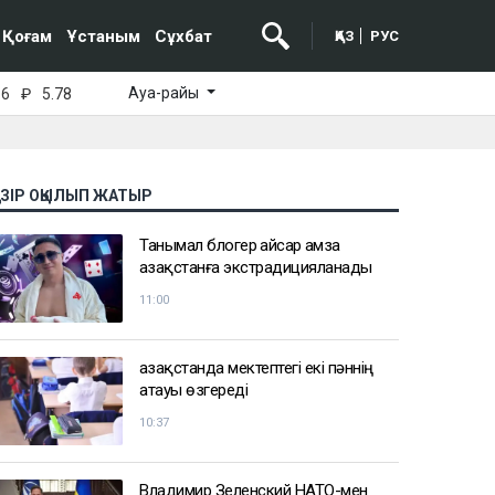
Қоғам
Ұстаным
Сұхбат
ҚАЗ
РУС
Ауа-райы
16
₽
5.78
АЗІР ОҚЫЛЫП ЖАТЫР
Танымал блогер Қайсар Қамза
Қазақстанға экстрадицияланады
11:00
Қазақстанда мектептегі екі пәннің
атауы өзгереді
10:37
Владимир Зеленский НАТО-мен