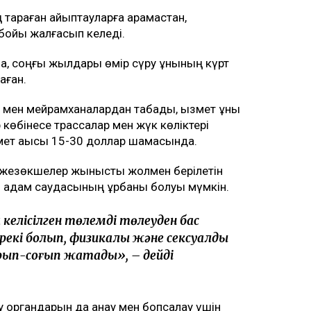
 тараған айыптауларға қарамастан,
бойы жалғасып келеді.
 соңғы жылдары өмір сүру құнының күрт
аған.
р мен мейрамханалардан табады, қызмет құны
көбінесе трассалар мен жүк көліктері
змет ақысы 15-30 доллар шамасында.
: жезөкшелер жыныстық жолмен берілетін
н адам саудасының құрбаны болуы мүмкін.
келісілген төлемді төлеуден бас
екі болып, физикалық және сексуалдық
 ұрып-соғып жатады», – дейді
у органдарын да қанау мен бопсалау үшін