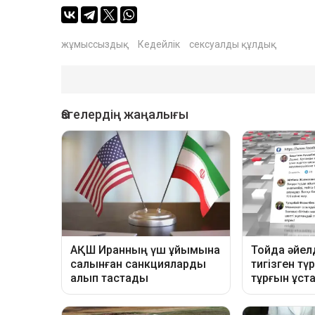
жұмыссыздық
Кедейлік
сексуалды құлдық