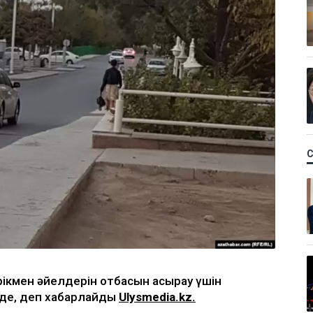
рікмен әйелдерін отбасын асырау үшін
де, деп хабарлайды
Ulysmedia.kz
.