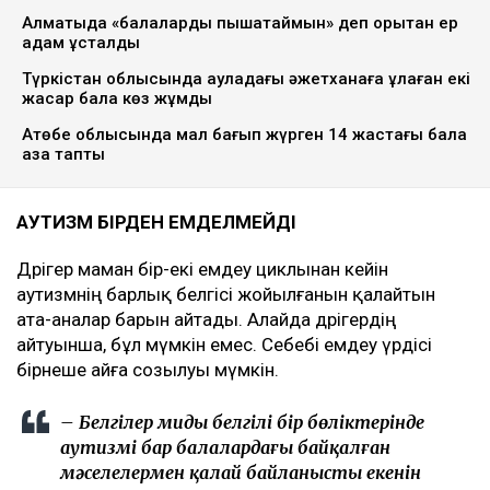
Алматыда «балаларды пышақтаймын» деп қорқытқан ер
адам ұсталды
Түркістан облысында ауладағы әжетханаға құлаған екі
жасар бала көз жұмды
Ақтөбе облысында мал бағып жүрген 14 жастағы бала
қаза тапты
АУТИЗМ БІРДЕН ЕМДЕЛМЕЙДІ
Дәрігер маман бір-екі емдеу циклынан кейін
аутизмнің барлық белгісі жойылғанын қалайтын
ата-аналар барын айтады. Алайда дәрігердің
айтуынша, бұл мүмкін емес. Себебі емдеу үрдісі
бірнеше айға созылуы мүмкін.
– Белгілер мидың белгілі бір бөліктерінде
аутизмі бар балалардағы байқалған
мәселелермен қалай байланысты екенін