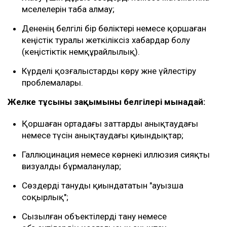
мәселелерін таба алмау;
Дененің белгілі бір бөліктері немесе қоршаған
кеңістік туралы жеткіліксіз хабардар болу
(кеңістіктік немқұрайлылық).
Күрделі қозғалыстарды көру және үйлестіру
проблемалары.
Желке тұсының зақымының белгілері мынадай:
Қоршаған ортадағы заттарды анықтаудағы
немесе түсін анықтаудағы қиындықтар;
Галлюцинация немесе көрнекі иллюзия сияқты
визуалды бұрмаланулар;
Сөздерді тануды қиындататын "ауызша
соқырлық";
Сызылған объектілерді тану немесе