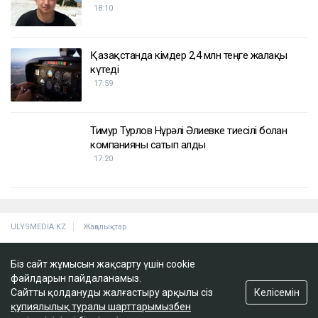
18:10
Қазақстанда кімдер 2,4 млн теңге жалақы
күтеді
17:59
Тимур Турлов Нұрәлі Әлиевке тиесілі болған
компанияны сатып алды
17:20
ULYSMEDIA.KZ
Жаңалықтар
100 жылқы дауына байланысты
Біз сайт жұмысын жақсарту үшін cookie
сотталған ақтөбелік жылқышыға
файлдарын пайдаланамыз.
кәсіпкер пәтер сыйлады
Келісемін
Сайтты қолдануды жалғастыру арқылы сіз
құпиялылық туралы шарттарымызбен