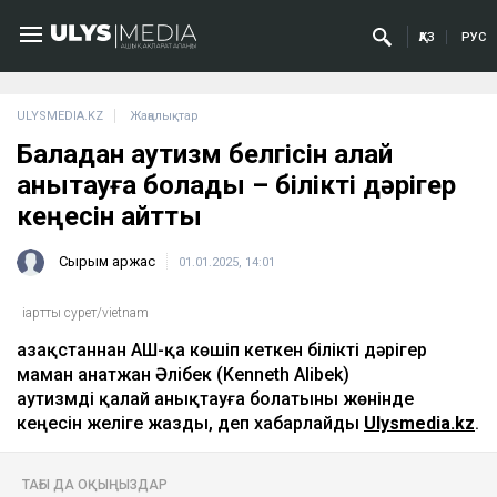
ҚАЗ
РУС
ULYSMEDIA.KZ
Жаңалықтар
Баладан аутизм белгісін қалай
анықтауға болады – білікті дәрігер
кеңесін айтты
Сырым Қаржас
01.01.2025, 14:01
iартты сурет/vietnam
Қазақстаннан АҚШ-қа көшіп кеткен білікті дәрігер
маман Қанатжан Әлібек (Kenneth Alibek)
аутизмді қалай анықтауға болатыны жөнінде
кеңесін желіге жазды, деп хабарлайды
Ulysmedia.kz
.
ТАҒЫ ДА ОҚЫҢЫЗДАР