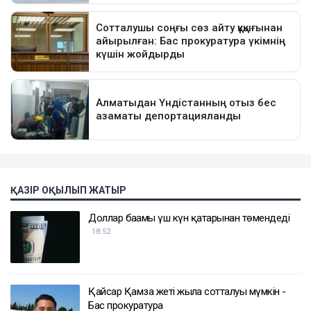
ҚАЗІР ОҚЫЛЫП ЖАТЫР
Доллар бағамы үш күн қатарынан төмендеді
18:52
Қайсар Қамза жеті жылға сотталуы мүмкін -
Бас прокуратура