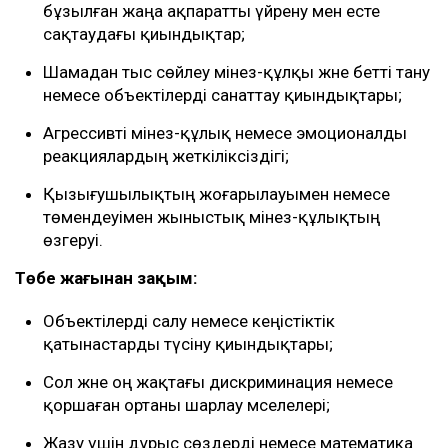
бұзылған жаңа ақпаратты үйрену мен есте
сақтаудағы қиындықтар;
Шамадан тыс сөйлеу мінез-құлқы және бетті тану
немесе объектілерді санаттау қиындықтары;
Агрессивті мінез-құлық немесе эмоционалды
реакциялардың жеткіліксіздігі;
Қызығушылықтың жоғарылауымен немесе
төмендеуімен жыныстық мінез-құлықтың
өзгеруі.
Төбе жағынан зақым:
Объектілерді салу немесе кеңістіктік
қатынастарды түсіну қиындықтары;
Сол және оң жақтағы дискриминация немесе
қоршаған ортаны шарлау мәселелері;
Жазу үшін дұрыс сөздерді немесе математика