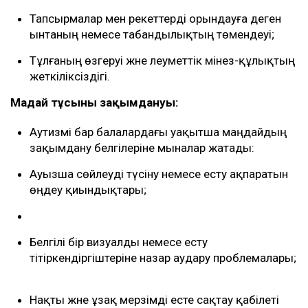
Тапсырмалар мен әрекеттерді орындауға деген
ынтаның немесе табандылықтың төмендеуі;
Тұлғаның өзгеруі және әлеуметтік мінез-құлықтың
жеткіліксіздігі.
Маңдай тұсының зақымдануы:
Аутизмі бар балалардағы уақытша маңдайдың
зақымдану белгілеріне мыналар жатады:
Ауызша сөйлеуді түсіну немесе есту ақпаратын
өңдеу қиындықтары;
Белгілі бір визуалды немесе есту
тітіркендіргіштеріне назар аудару проблемалары;
Нақты және ұзақ мерзімді есте сақтау қабілеті