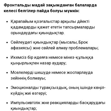
Фронтальды маңдай зақымданған балаларда
келесі белгілер пайда болуы мүмкін:
Қарапайым қозғалыстар арқылы дәйекті
қадамдарды қажет ететін тапсырмаларды
орындаудағы қиындықтар.
Сөйлеудегі қиындықтар (мысалы, Брок
афазиясы) және сөйлей алмау проблемалары;
Икемсіз бір идеяға немесе мінез-құлыққа
қыңырлықпен назар аудару;
Мәселелерді шешуде немесе жоспарлауда
зейіннің болмауы;
Эмоционалды тұрақсыздық, оның ішінде көңіл-
күйдің жиі өзгеруі;
Импульсивтілік және реакцияларды басқарудағы
қиындықтар;