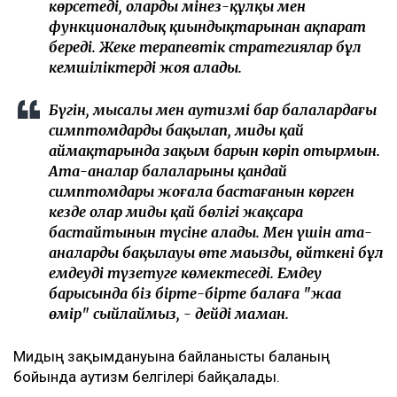
көрсетеді, олардың мінез-құлқы мен
функционалдық қиындықтарынан ақпарат
береді. Жеке терапевтік стратегиялар бұл
кемшіліктерді жоя алады.
Бүгін, мысалы мен аутизмі бар балалардағы
симптомдарды бақылап, мидың қай
аймақтарында зақым барын көріп отырмын.
Ата-аналар балаларының қандай
симптомдары жоғала бастағанын көрген
кезде олар мидың қай бөлігі жақсара
бастайтынын түсіне алады. Мен үшін ата-
аналардың бақылауы өте маңызды, өйткені бұл
емдеуді түзетуге көмектеседі. Емдеу
барысында біз бірте-бірте балаға "жаңа
өмір" сыйлаймыз, - дейді маман.
Мидың зақымдануына байланысты баланың
бойында аутизм белгілері байқалады.