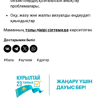
объектілердің қозғалысын анықтау
проблемалары;
Оқу, жазу және жалпы визуалды өңдеудегі
қиындықтар.
Маманның
толық пікірі сілтемеде
көрсетілген.
Достарыңмен бөліс
бала
аутизм
дәрігер