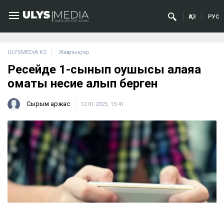
ҚАЗ
РУС
ULYSMEDIA.KZ
Жаңалықтар
Ресейде 1-сынып оқушысы алаяққа
қомақты несие алып берген
Сырым Қаржас
12.01.2025, 15:41