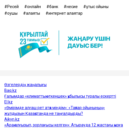
Ресей
онлайн
банк
несие
ұтыс ойыны
оқушы
алаяқтық
интернет алаяқтар