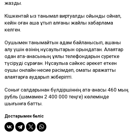
жазды.
Кішкентай қыз танымал виртуалды ойынды ойнап,
кейін оған ақша ұтып алғаны жайлы хабарлама
келген.
Оқушымен танымайтын адам байланысып, ақшаны
алу үшін өзінің нұсқаулықтарын орындатқан. Алаяқтар
одан ата-анасының ұялы телефондарын суретке
түсіруді сұраған. Нұсқаулыққа сәйкес әрекет еткен
оқушы онлайн-несие рәсімдеп, қомақты қаражатты
алаяқтарға аударып жіберіпті.
Сонығ салдарынан бүлдіршіннің ата-анасы 460 мың
рубль (шамамен 2 400 000 теңге) көлемінде
шығынға батты.
Достарыңмен бөліс