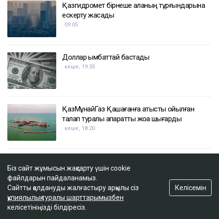
ҚАЗІР ОҚЫЛЫП ЖАТЫР
Атырауда су құбырын жаңғыртуға бөлінген
миллиардтаған теңге ұрланған: сот үкім
шығарды
09:33
Қазгидромет бірнеше қаланың тұрғындарына
ескерту жасады
09:05
Доллар қымбаттай бастады
Біз сайт жұмысын жақсарту үшін cookie
кеше, 19:35
файлдарын пайдаланамыз.
Келісемін
Сайтты қолдануды жалғастыру арқылы сіз
құпиялылық туралы шарттарымызбен
келісетініңізді білдіресіз.
ҚазМұнайГаз Қашағанға қатысты қойылған