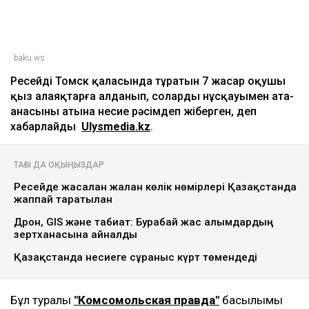
baku.ws
Ресейдің Томск қаласында тұратын 7 жасар оқушы
қыз алаяқтарға алданып, солардың нұсқауымен ата-
анасының атына несие рәсімдеп жіберген, деп
хабарлайды
Ulysmedia.kz
.
ТАҒЫ ДА ОҚЫҢЫЗДАР
Ресейде жасалған жалған көлік нөмірлері Қазақстанда
жаппай таратылған
Дрон, GIS және табиғат: Бурабай жас ғалымдардың
зертханасына айналды
Қазақстанда несиеге сұраныс күрт төмендеді
Бұл туралы
"Комсомольская правда"
басылымы