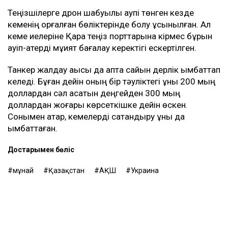
Теңізшілерге дрон шабуылы қаупі төнген кезде
кеменің қорғалған бөліктерінде болу ұсынылған. Ал
кеме иелеріне Қара теңіз порттарына кірмес бұрын
қауіп-қатерді мұқият бағалау керектігі ескертілген.
Танкер жалдау ақысы да апта сайын дерлік қымбаттап
келеді. Бұған дейін оның бір тәуліктегі құны 200 мың
доллардан сәл асатын деңгейден 300 мың
доллардан жоғары көрсеткішке дейін өскен.
Сонымен қатар, кемелерді сақтандыру құны да
қымбаттаған.
Достарыңмен бөліс
мұнай
Қазақстан
АҚШ
Украина