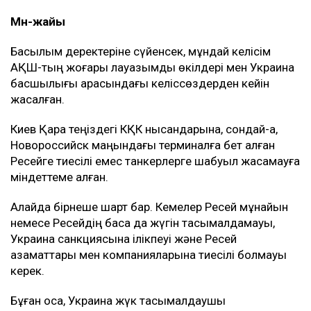
Мән-жайы
Басылым деректеріне сүйенсек, мұндай келісім
АҚШ-тың жоғары лауазымды өкілдері мен Украина
басшылығы арасындағы келіссөздерден кейін
жасалған.
Киев Қара теңіздегі КҚК нысандарына, сондай-ақ,
Новороссийск маңындағы терминалға бет алған
Ресейге тиесілі емес танкерлерге шабуыл жасамауға
міндеттеме алған.
Алайда бірнеше шарт бар. Кемелер Ресей мұнайын
немесе Ресейдің басқа да жүгін тасымалдамауы,
Украина санкциясына ілікпеуі және Ресей
азаматтары мен компанияларына тиесілі болмауы
керек.
Бұған қоса, Украина жүк тасымалдаушы