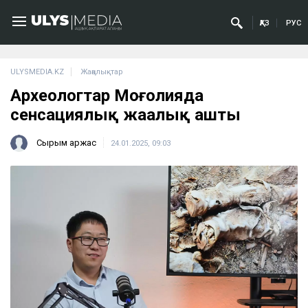
ҚАЗ
РУС
ULYSMEDIA.KZ
Жаңалықтар
Археологтар Моңғолияда
сенсациялық жаңалық ашты
Сырым Қаржас
24.01.2025, 09:03