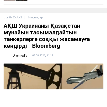
ULYSMEDIA.KZ
Жаңалықтар
АҚШ Украинаны Қазақстан
мұнайын тасымалдайтын
танкерлерге соққы жасамауға
көндірді - Bloomberg
Ulysmedia
08.08.2026, 11:19