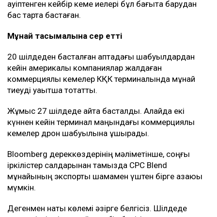
қауіптенген кейбір кеме иелері бұл бағытқа барудан
бас тарта бастаған.
Мұнай тасымалына әсер етті
20 шілдеден басталған аптадағы шабуылдардан
кейін америкалық компаниялар жалдаған
коммерциялық кемелер КҚК терминалында мұнай
тиеуді уақытша тоқтатты.
Жұмыс 27 шілдеде қайта басталды. Алайда екі
күннен кейін терминал маңындағы коммерциялық
кемелер дрон шабуылына ұшырады.
Bloomberg дереккөздерінің мәліметінше, соңғы
іркілістер салдарынан тамызда CPC Blend
мұнайының экспорты шамамен үштен бірге азаюы
мүмкін.
Дегенмен нақты көлемі әзірге белгісіз. Шілдеде