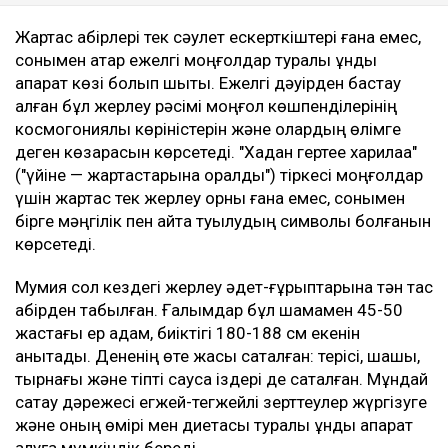
Жартас қабірлері тек сәулет ескерткіштері ғана емес,
сонымен қатар ежелгі моңғолдар туралы құнды
ақпарат көзі болып шықты. Ежелгі дәуірден бастау
алған бұл жерлеу рәсімі моңғол көшпенділерінің
космогониялық көріністерін және олардың өлімге
деген көзқарасын көрсетеді. "Хадан гертее харилаа"
("үйіне — жартастарына оралды") тіркесі моңғолдар
үшін жартас тек жерлеу орны ғана емес, сонымен
бірге мәңгілік пен қайта туылудың символы болғанын
көрсетеді.
Мумия сол кездегі жерлеу әдет-ғұрыптарына тән тас
қабірден табылған. Ғалымдар бұл шамамен 45-50
жастағы ер адам, биіктігі 180-188 см екенін
анықтады. Дененің өте жақсы сақталған: терісі, шашы,
тырнағы және тіпті саусақ іздері де сақталған. Мұндай
сақтау дәрежесі егжей-тегжейлі зерттеулер жүргізуге
және оның өмірі мен диетасы туралы құнды ақпарат