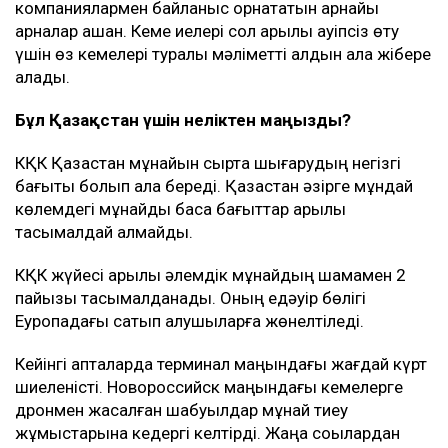
компаниялармен байланыс орнататын арнайы
арналар ашқан. Кеме иелері сол арқылы қауіпсіз өту
үшін өз кемелері туралы мәліметті алдын ала жібере
алады.
Бұл Қазақстан үшін неліктен маңызды?
КҚК Қазақстан мұнайын сыртқа шығарудың негізгі
бағыты болып қала береді. Қазақстан әзірге мұндай
көлемдегі мұнайды басқа бағыттар арқылы
тасымалдай алмайды.
КҚК жүйесі арқылы әлемдік мұнайдың шамамен 2
пайызы тасымалданады. Оның едәуір бөлігі
Еуропадағы сатып алушыларға жөнелтіледі.
Кейінгі апталарда терминал маңындағы жағдай күрт
шиеленісті. Новороссийск маңындағы кемелерге
дронмен жасалған шабуылдар мұнай тиеу
жұмыстарына кедергі келтірді. Жаңа соққылардан