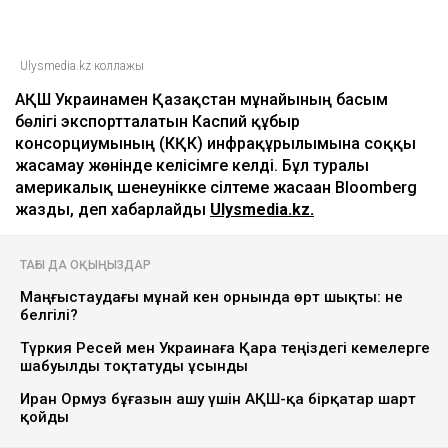
Ulysmedia.kz коллажы
АҚШ Украинамен Қазақстан мұнайының басым
бөлігі экспортталатын Каспий құбыр
консорциумының (КҚК) инфрақұрылымына соққы
жасамау жөнінде келісімге келді. Бұл туралы
америкалық шенеунікке сілтеме жасаған Bloomberg
жазды, деп хабарлайды
Ulysmedia.kz.
ТАҒЫ ДА ОҚЫҢЫЗДАР
Маңғыстаудағы мұнай кен орнында өрт шықты: не
белгілі?
Түркия Ресей мен Украинаға Қара теңіздегі кемелерге
шабуылды тоқтатуды ұсынды
Иран Ормуз бұғазын ашу үшін АҚШ-қа бірқатар шарт
қойды