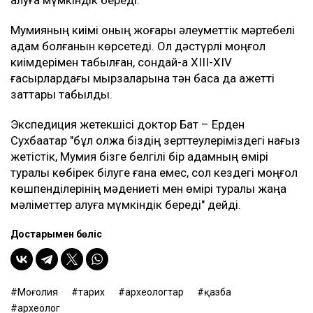
алуға мүмкіндік береді.
Мумияның киімі оның жоғары әлеуметтік мәртебелі
адам болғанын көрсетеді. Ол дәстүрлі моңғол
киімдерімен табылған, сондай-ақ XIII-XIV
ғасырлардағы мырзаларына тән басқа да қажетті
заттары табылды.
Экспедиция жетекшісі доктор Бат – Ерден
Сухбаатар "бұл олжа біздің зерттеулеріміздегі нағыз
жетістік, Мумия бізге белгілі бір адамның өмірі
туралы көбірек білуге ғана емес, сол кездегі моңғол
көшпенділерінің мәдениеті мен өмірі туралы жаңа
мәліметтер алуға мүмкіндік береді" дейді.
Достарыңмен бөліс
Моңғолия
тарих
археологтар
қазба
археолог