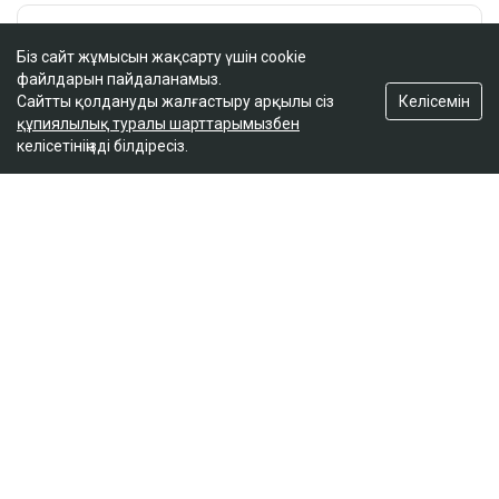
Біз сайт жұмысын жақсарту үшін cookie
файлдарын пайдаланамыз.
Келісемін
Сайтты қолдануды жалғастыру арқылы сіз
құпиялылық туралы шарттарымызбен
келісетініңізді білдіресіз.
ҚАЗІР ОҚЫЛЫП ЖАТЫР
Маңғыстаудағы мұнай кен орнында өрт шықты:
не белгілі?
14:40