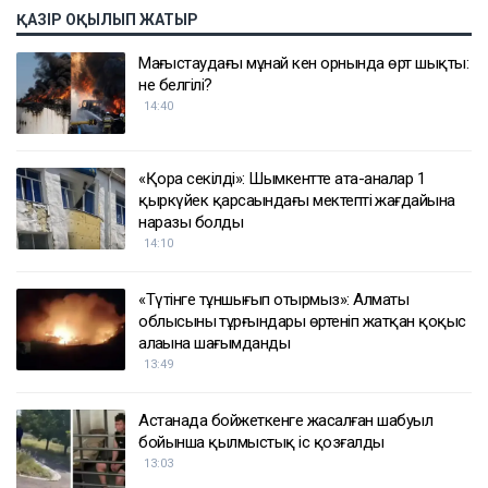
ҚАЗІР ОҚЫЛЫП ЖАТЫР
Маңғыстаудағы мұнай кен орнында өрт шықты:
не белгілі?
14:40
«Қора секілді»: Шымкентте ата-аналар 1
қыркүйек қарсаңындағы мектептің жағдайына
наразы болды
14:10
«Түтінге тұншығып отырмыз»: Алматы
облысының тұрғындары өртеніп жатқан қоқыс
алаңына шағымданды
13:49
Астанада бойжеткенге жасалған шабуыл
бойынша қылмыстық іс қозғалды
13:03