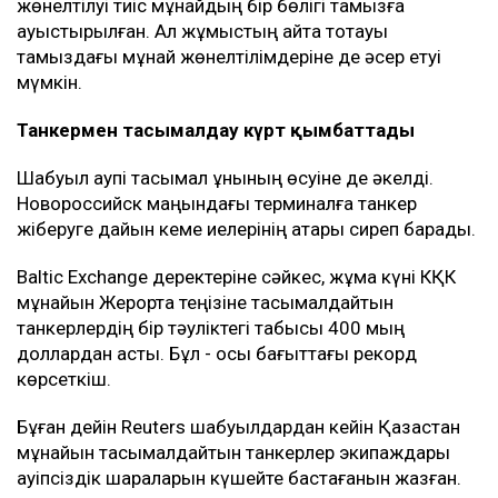
жөнелтілуі тиіс мұнайдың бір бөлігі тамызға
ауыстырылған. Ал жұмыстың қайта тоқтауы
тамыздағы мұнай жөнелтілімдеріне де әсер етуі
мүмкін.
Танкермен тасымалдау күрт қымбаттады
Шабуыл қаупі тасымал құнының өсуіне де әкелді.
Новороссийск маңындағы терминалға танкер
жіберуге дайын кеме иелерінің қатары сиреп барады.
Baltic Exchange деректеріне сәйкес, жұма күні КҚК
мұнайын Жерорта теңізіне тасымалдайтын
танкерлердің бір тәуліктегі табысы 400 мың
доллардан асты. Бұл - осы бағыттағы рекорд
көрсеткіш.
Бұған дейін Reuters шабуылдардан кейін Қазақстан
мұнайын тасымалдайтын танкерлер экипаждары
қауіпсіздік шараларын күшейте бастағанын жазған.