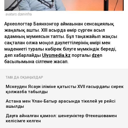
avatars.dzeninfra
Археологтар Баянхонгор аймағынан сенсациялық
жаңалық ашты. XIII ғасырда өмір сүрген асыл
адамның мумиясын тапты. Бұл таңғажайып жақсы
сақталған олжа моңғол дәулеттілерінің өмірі мен
мәдениеті туралы көбірек білуге мүмкіндік береді,
деп хабарлайды
Ulysmedia.kz
порталы
dze
n
басылымына сілтеме жасап.
ТАҒЫ ДА ОҚЫҢЫЗДАР
Мәскеуден Ясауи іліміне қатысты XVII ғасырдағы сирек
қолжазба табылды
Астана мен Ұлан-Батыр арасында тікелей әуе рейсі
ашылды
Дауға айналған қамзол: шенеуніктер Өтекешовамен
келісімге келген