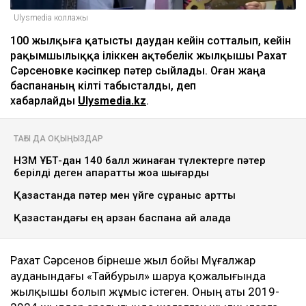
Ulysmedia коллажы
100 жылқыға қатысты даудан кейін сотталып, кейін
рақымшылыққа іліккен ақтөбелік жылқышы Рахат
Сәрсеновке кәсіпкер пәтер сыйлады. Оған жаңа
баспананың кілті табысталды, деп
хабарлайды
Ulysmedia.kz
.
ТАҒЫ ДА ОҚЫҢЫЗДАР
НЗМ ҰБТ-дан 140 балл жинаған түлектерге пәтер
берілді деген ақпаратты жоққа шығарды
Қазақстанда пәтер мен үйге сұраныс артты
Қазақстандағы ең арзан баспана қай қалада
Рахат Сәрсенов бірнеше жыл бойы Мұғалжар
ауданындағы «Тайбурыл» шаруа қожалығында
жылқышы болып жұмыс істеген. Оның аты 2019-