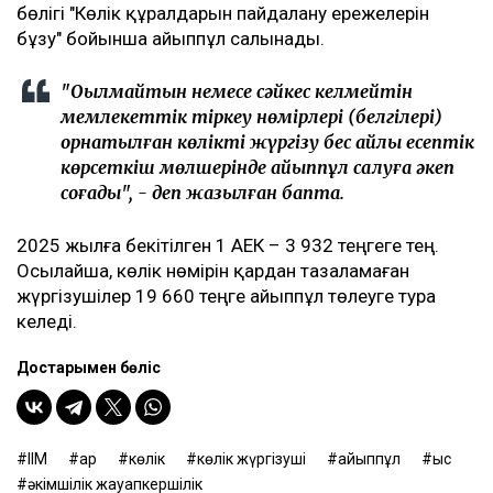
бөлігі "Көлік құралдарын пайдалану ережелерін
бұзу" бойынша айыппұл салынады.
"Оқылмайтын немесе сәйкес келмейтін
мемлекеттік тіркеу нөмірлері (белгілері)
орнатылған көлікті жүргізу бес айлық есептік
көрсеткіш мөлшерінде айыппұл салуға әкеп
соғады", - деп жазылған бапта.
2025 жылға бекітілген 1 АЕК – 3 932 теңгеге тең.
Осылайша, көлік нөмірін қардан тазаламаған
жүргізушілер 19 660 теңге айыппұл төлеуге тура
келеді.
Достарыңмен бөліс
ІІМ
қар
көлік
көлік жүргізуші
айыппұл
қыс
әкімшілік жауапкершілік