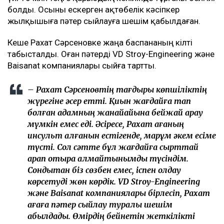
болды. Осыны ескерген ақтөбелік кәсіпкер
жылқышыға пәтер сыйлауға шешім қабылдаған.
Кеше Рахат Сәрсеновке жаңа баспананың кілті
табысталды. Оған пәтерді VD Stroy-Engineering және
Baisanat компаниялары сыйға тартты.
– Рахат Сәрсеновтің тағдыры көпшіліктің
жүрегіне әсер етті. Қиын жағдайға тап
болған адамның жанайқайына бейжай қарау
мүмкін емес еді. Әсіресе, Рахат ағаның
инсульт алғанын естігенде, марқұм әкем есіме
түсті. Сол сәтте бұл жағдайға сырттай
қарап отыра алмайтынымды түсіндім.
Сондықтан біз сөзбен емес, іспен қолдау
көрсетуді жөн көрдік. VD Stroy-Engineering
және Baisanat компаниялары бірлесіп, Рахат
ағаға пәтер сыйлау туралы шешім
қабылдады. Өмірдің бейнетін жеткілікті