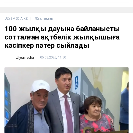
ULYSMEDIA.KZ
Жаңалықтар
100 жылқы дауына байланысты
сотталған ақтөбелік жылқышыға
кәсіпкер пәтер сыйлады
Ulysmedia
05.08.2026, 11:30