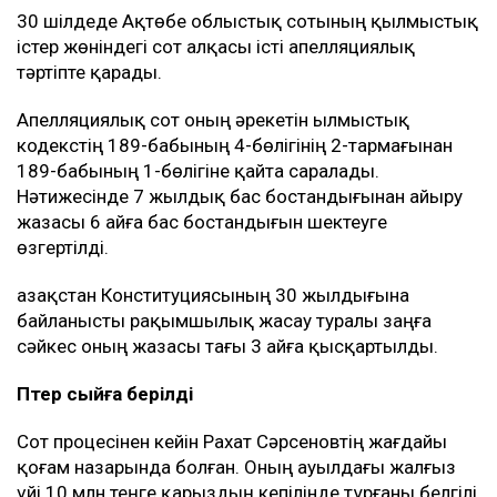
30 шілдеде Ақтөбе облыстық сотының қылмыстық
істер жөніндегі сот алқасы істі апелляциялық
тәртіпте қарады.
Апелляциялық сот оның әрекетін Қылмыстық
кодекстің 189-бабының 4-бөлігінің 2-тармағынан
189-бабының 1-бөлігіне қайта саралады.
Нәтижесінде 7 жылдық бас бостандығынан айыру
жазасы 6 айға бас бостандығын шектеуге
өзгертілді.
Қазақстан Конституциясының 30 жылдығына
байланысты рақымшылық жасау туралы заңға
сәйкес оның жазасы тағы 3 айға қысқартылды.
Пәтер сыйға берілді
Сот процесінен кейін Рахат Сәрсеновтің жағдайы
қоғам назарында болған. Оның ауылдағы жалғыз
үйі 10 млн теңге қарыздың кепілінде тұрғаны белгілі