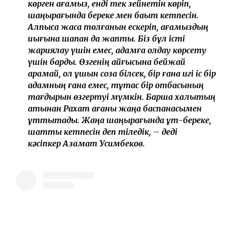
көрген ағамыз, енді тек зейнетін көріп,
шаңырағында береке мен бақыт кетпесін.
Алпысқа жасқа толғанын ескеріп, ағамыздың
иығына шапан да жаптық. Біз бұл істі
жариялау үшін емес, адамға қолдау көрсету
үшін бардық. Өзгенің қайғысына бейжай
қарамай, қол ұшын соза білсек, бір ғана игі іс бір
адамның ғана емес, тұтас бір отбасының
тағдырын өзгертуі мүмкін. Барша халықтың
атынан Рахат ағаны жаңа баспанасымен
құттықтадық. Жаңа шаңырағында құт-береке,
шаттық кетпесін деп тіледік, – деді
кәсіпкер Азамат Усимбеков.