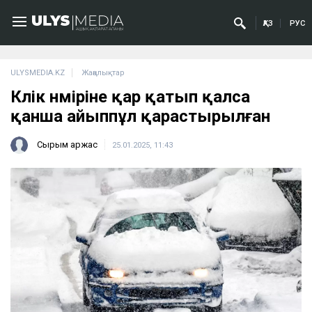
ҚАЗ
РУС
ULYSMEDIA.KZ
Жаңалықтар
Көлік нөміріне қар қатып қалса
қанша айыппұл қарастырылған
Сырым Қаржас
25.01.2025, 11:43