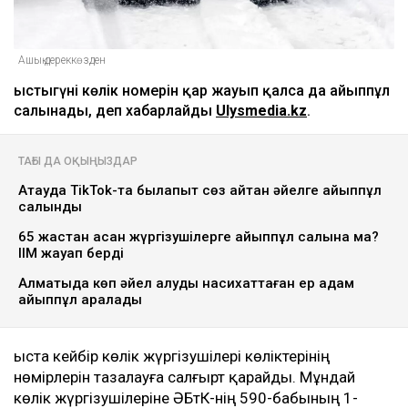
Ашық дереккөзден
Қыстыгүні көлік номерін қар жауып қалса да айыппұл
салынады, деп хабарлайды
Ulysmedia.kz
.
ТАҒЫ ДА ОҚЫҢЫЗДАР
Ақтауда TikTok-та былапыт сөз айтқан әйелге айыппұл
салынды
65 жастан асқан жүргізушілерге айыппұл салына ма?
ІІМ жауап берді
Алматыда көп әйел алуды насихаттаған ер адам
айыппұл арқалады
Қыста кейбір көлік жүргізушілері көліктерінің
нөмірлерін тазалауға салғырт қарайды. Мұндай
көлік жүргізушілеріне ӘҚБтК-нің 590-бабының 1-