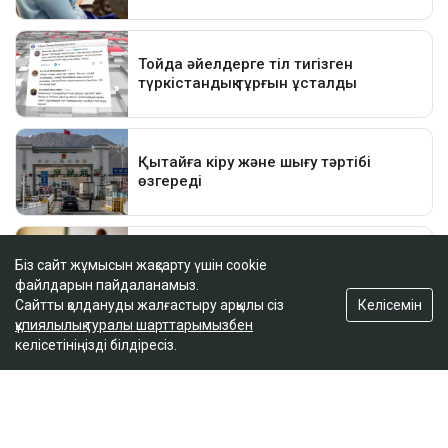
Біз сайт жұмысын жақсарту үшін cookie
файлдарын пайдаланамыз.
Келісемін
Сайтты қолдануды жалғастыру арқылы сіз
құпиялылық туралы шарттарымызбен
келісетініңізді білдіресіз.