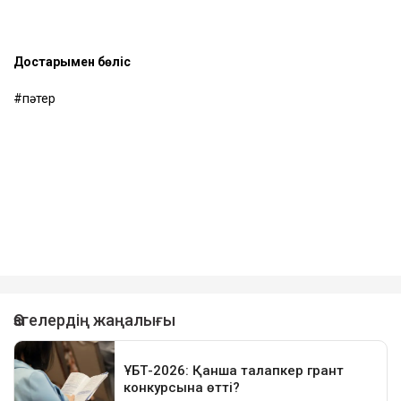
Достарыңмен бөліс
пәтер