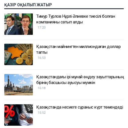
ҚАЗІР ОҚЫЛЫП ЖАТЫР
Тимур Турлов Нұрәлі Әлиевке тиесілі болған
компанияны сатып алды
17:20
Қазақстан майнингтен миллиондаған доллар
тапты
16:53
Қазақстандағы ірі мұнай өңдеу зауыттарының
бірінің басшысы ауысуы мүмкін
16:18
Қазақстанда несиеге сұраныс күрт төмендеді
15:52