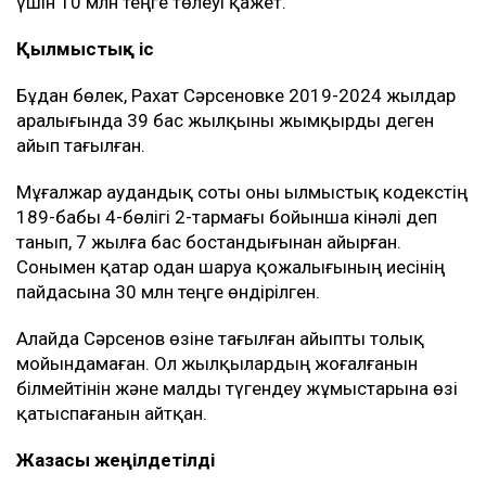
үшін 10 млн теңге төлеуі қажет.
Қылмыстық іс
Бұдан бөлек, Рахат Сәрсеновке 2019-2024 жылдар
аралығында 39 бас жылқыны жымқырды деген
айып тағылған.
Мұғалжар аудандық соты оны Қылмыстық кодекстің
189-бабы 4-бөлігі 2-тармағы бойынша кінәлі деп
танып, 7 жылға бас бостандығынан айырған.
Сонымен қатар одан шаруа қожалығының иесінің
пайдасына 30 млн теңге өндірілген.
Алайда Сәрсенов өзіне тағылған айыпты толық
мойындамаған. Ол жылқылардың жоғалғанын
білмейтінін және малды түгендеу жұмыстарына өзі
қатыспағанын айтқан.
Жазасы жеңілдетілді