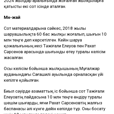
2024 жылдар аралығында жоғалған жылқыларға
қатысты екі сот ісінде аталған.
Мән-жай
Сот материалдарына сәйкес, 2018 жылы
шаруашылықта 60 бас жылқы жоғалып, шығын 10
млн теңге деп көрсетілген. Кейін шаруа
қожалығының иесі Тәжіғали Елеуов пен Рахат
Сәрсенов арасында шығынды өтеу туралы келісім
жасалған.
Осы келісім бойынша жылқышының Мұғалжар
ауданындағы Сағашилі ауылында орналасқан үйі
кепілге қойылған.
Биыл сәуірде азаматтық іс бойынша сот Тәжіғали
Елеуовтің пайдасына 10 млн теңге өндіру туралы
шешім шығарды, яғни Рахат Сәрсеновтің жалғыз
баспанасы әлі күнге дейін кепілде тұр. Оны босату