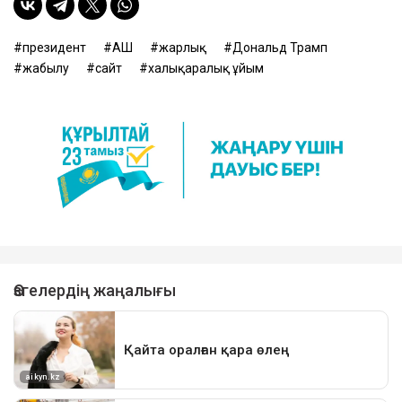
президент
АҚШ
жарлық
Дональд Трамп
жабылу
сайт
халықаралық ұйым