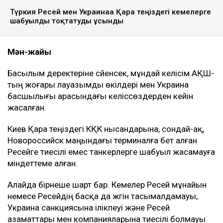
Түркия Ресей мен Украинаға Қара теңіздегі кемелерге
шабуылды тоқтатуды ұсынды
Мән-жайы
Басылым деректеріне сүйенсек, мұндай келісім АҚШ-
тың жоғары лауазымды өкілдері мен Украина
басшылығы арасындағы келіссөздерден кейін
жасалған.
Киев Қара теңіздегі КҚК нысандарына, сондай-ақ,
Новороссийск маңындағы терминалға бет алған
Ресейге тиесілі емес танкерлерге шабуыл жасамауға
міндеттеме алған.
Алайда бірнеше шарт бар. Кемелер Ресей мұнайын
немесе Ресейдің басқа да жүгін тасымалдамауы,
Украина санкциясына ілікпеуі және Ресей
азаматтары мен компанияларына тиесілі болмауы