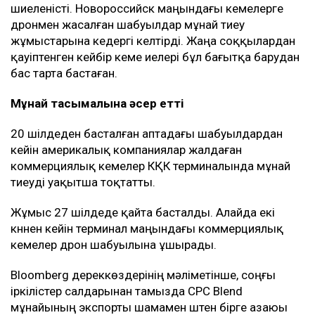
шиеленісті. Новороссийск маңындағы кемелерге
дронмен жасалған шабуылдар мұнай тиеу
жұмыстарына кедергі келтірді. Жаңа соққылардан
қауіптенген кейбір кеме иелері бұл бағытқа барудан
бас тарта бастаған.
Мұнай тасымалына әсер етті
20 шілдеден басталған аптадағы шабуылдардан
кейін америкалық компаниялар жалдаған
коммерциялық кемелер КҚК терминалында мұнай
тиеуді уақытша тоқтатты.
Жұмыс 27 шілдеде қайта басталды. Алайда екі
күннен кейін терминал маңындағы коммерциялық
кемелер дрон шабуылына ұшырады.
Bloomberg дереккөздерінің мәліметінше, соңғы
іркілістер салдарынан тамызда CPC Blend
мұнайының экспорты шамамен үштен бірге азаюы