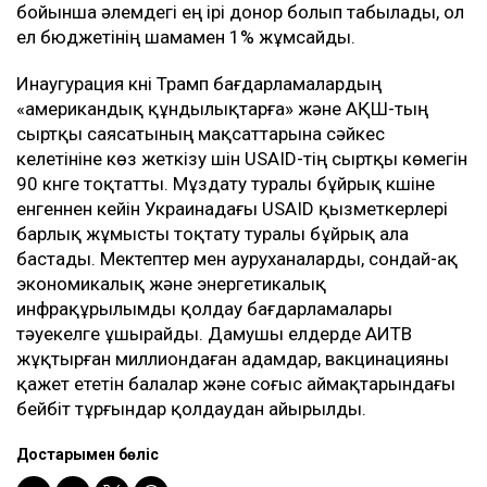
бойынша әлемдегі ең ірі донор болып табылады, ол
ел бюджетінің шамамен 1% жұмсайды.
Инаугурация күні Трамп бағдарламалардың
«американдық құндылықтарға» және АҚШ-тың
сыртқы саясатының мақсаттарына сәйкес
келетініне көз жеткізу үшін USAID-тің сыртқы көмегін
90 күнге тоқтатты. Мұздату туралы бұйрық күшіне
енгеннен кейін Украинадағы USAID қызметкерлері
барлық жұмысты тоқтату туралы бұйрық ала
бастады. Мектептер мен ауруханаларды, сондай-ақ
экономикалық және энергетикалық
инфрақұрылымды қолдау бағдарламалары
тәуекелге ұшырайды. Дамушы елдерде АИТВ
жұқтырған миллиондаған адамдар, вакцинацияны
қажет ететін балалар және соғыс аймақтарындағы
бейбіт тұрғындар қолдаудан айырылды.
Достарыңмен бөліс