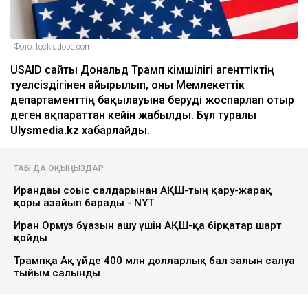
Фото: tock.adobe.com
USAID сайты Дональд Трамп әкімшілігі агенттіктің
тәуелсіздігінен айырылып, оны Мемлекеттік
департаменттің бақылауына беруді жоспарлап отыр
деген ақпараттан кейін жабылды. Бұл туралы
Ulysmedia.kz
хабарлайды.
ТАҒЫ ДА ОҚЫҢЫЗДАР
Ирандағы соғыс салдарынан АҚШ-тың қару-жарақ
қоры азайып барады - NYT
Иран Ормуз бұғазын ашу үшін АҚШ-қа бірқатар шарт
қойды
Трампқа Ақ үйде 400 млн долларлық бал залын салуға
тыйым салынды