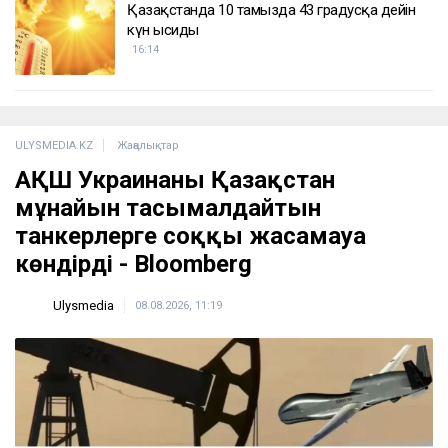
Қазақстанда 10 тамызда 43 градусқа дейін
күн ысиды
16:14
ULYSMEDIA.KZ
Жаңалықтар
АҚШ Украинаны Қазақстан
мұнайын тасымалдайтын
танкерлерге соққы жасамауға
көндірді - Bloomberg
Ulysmedia
08.08.2026, 11:19