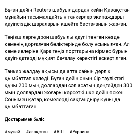
Бұған дейін Reuters шабуылдардан кейін Қазақстан
мұнайын тасымалдайтын танкерлер экипаждары
қауіпсіздік шараларын күшейте бастағанын жазған.
Теңізшілерге дрон шабуылы қаупі төнген кезде
кеменің қорғалған бөліктерінде болу ұсынылған. Ал
кеме иелеріне Қара теңіз порттарына кірмес бұрын
қауіп-қатерді мұқият бағалау керектігі ескертілген.
Танкер жалдау ақысы да апта сайын дерлік
қымбаттап келеді. Бұған дейін оның бір тәуліктегі
құны 200 мың доллардан сәл асатын деңгейден 300
мың доллардан жоғары көрсеткішке дейін өскен.
Сонымен қатар, кемелерді сақтандыру құны да
қымбаттаған.
Достарыңмен бөліс
мұнай
Қазақстан
АҚШ
Украина