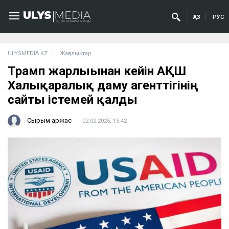
ҚАЗ
РУС
ULYSMEDIA.KZ
Жаңалықтар
Трамп жарлығынан кейін АҚШ
Халықаралық даму агенттігінің
сайты істемей қалды
Сырым Қаржас
02.02.2025, 15:42