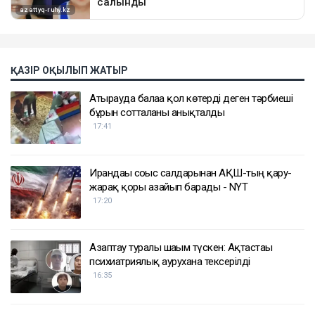
ҚАЗІР ОҚЫЛЫП ЖАТЫР
Атырауда балаға қол көтерді деген тәрбиеші
бұрын сотталғаны анықталды
17:41
Ирандағы соғыс салдарынан АҚШ-тың қару-
жарақ қоры азайып барады - NYT
17:20
Азаптау туралы шағым түскен: Ақтастағы
психиатриялық аурухана тексерілді
16:35