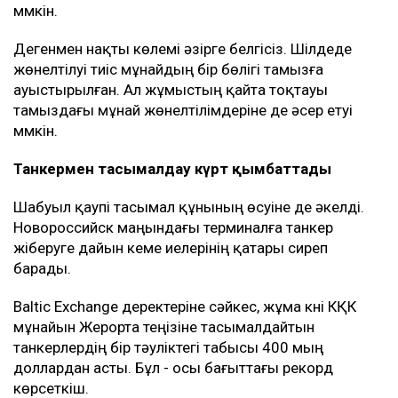
мүмкін.
Дегенмен нақты көлемі әзірге белгісіз. Шілдеде
жөнелтілуі тиіс мұнайдың бір бөлігі тамызға
ауыстырылған. Ал жұмыстың қайта тоқтауы
тамыздағы мұнай жөнелтілімдеріне де әсер етуі
мүмкін.
Танкермен тасымалдау күрт қымбаттады
Шабуыл қаупі тасымал құнының өсуіне де әкелді.
Новороссийск маңындағы терминалға танкер
жіберуге дайын кеме иелерінің қатары сиреп
барады.
Baltic Exchange деректеріне сәйкес, жұма күні КҚК
мұнайын Жерорта теңізіне тасымалдайтын
танкерлердің бір тәуліктегі табысы 400 мың
доллардан асты. Бұл - осы бағыттағы рекорд
көрсеткіш.