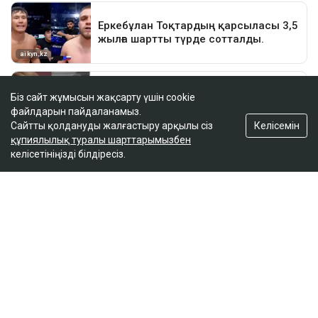
Біз сайт жұмысын жақсарту үшін cookie
файлдарын пайдаланамыз.
Келісемін
Сайтты қолдануды жалғастыру арқылы сіз
құпиялылық туралы шарттарымызбен
келісетініңізді білдіресіз.