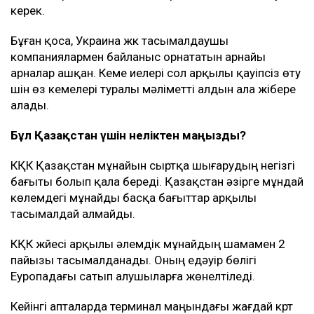
керек.
Бұған қоса, Украина жүк тасымалдаушы
компаниялармен байланыс орнататын арнайы
арналар ашқан. Кеме иелері сол арқылы қауіпсіз өту
үшін өз кемелері туралы мәліметті алдын ала жібере
алады.
Бұл Қазақстан үшін неліктен маңызды?
КҚК Қазақстан мұнайын сыртқа шығарудың негізгі
бағыты болып қала береді. Қазақстан әзірге мұндай
көлемдегі мұнайды басқа бағыттар арқылы
тасымалдай алмайды.
КҚК жүйесі арқылы әлемдік мұнайдың шамамен 2
пайызы тасымалданады. Оның едәуір бөлігі
Еуропадағы сатып алушыларға жөнелтіледі.
Кейінгі апталарда терминал маңындағы жағдай күрт