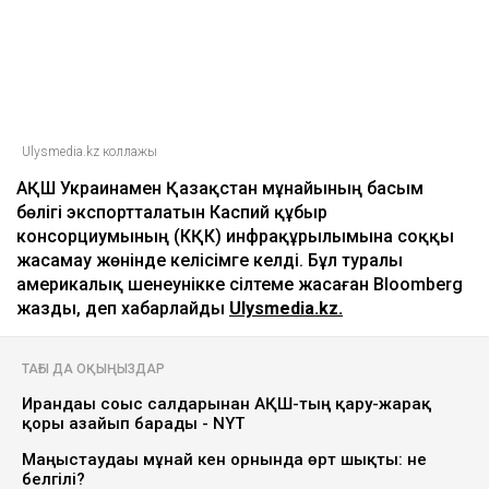
Ulysmedia.kz коллажы
АҚШ Украинамен Қазақстан мұнайының басым
бөлігі экспортталатын Каспий құбыр
консорциумының (КҚК) инфрақұрылымына соққы
жасамау жөнінде келісімге келді. Бұл туралы
америкалық шенеунікке сілтеме жасаған Bloomberg
жазды, деп хабарлайды
Ulysmedia.kz.
ТАҒЫ ДА ОҚЫҢЫЗДАР
Ирандағы соғыс салдарынан АҚШ-тың қару-жарақ
қоры азайып барады - NYT
Маңғыстаудағы мұнай кен орнында өрт шықты: не
белгілі?