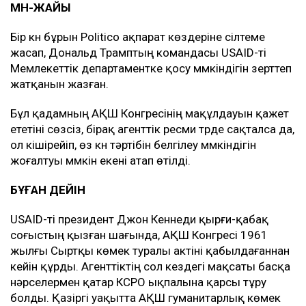
МӘН-ЖАЙЫ
Бір күн бұрын Politico ақпарат көздеріне сілтеме
жасап, Дональд Трамптың командасы USAID-ті
Мемлекеттік департаментке қосу мүмкіндігін зерттеп
жатқанын жазған.
Бұл қадамның АҚШ Конгресінің мақұлдауын қажет
ететіні сөзсіз, бірақ агенттік ресми түрде сақталса да,
ол кішірейіп, өз күн тәртібін белгілеу мүмкіндігін
жоғалтуы мүмкін екені атап өтілді.
БҰҒАН ДЕЙІН
USAID-ті президент Джон Кеннеди қырғи-қабақ
соғыстың қызған шағында, АҚШ Конгресі 1961
жылғы Сыртқы көмек туралы актіні қабылдағаннан
кейін құрды. Агенттіктің сол кездегі мақсаты басқа
нәрселермен қатар КСРО ықпалына қарсы тұру
болды. Қазіргі уақытта АҚШ гуманитарлық көмек