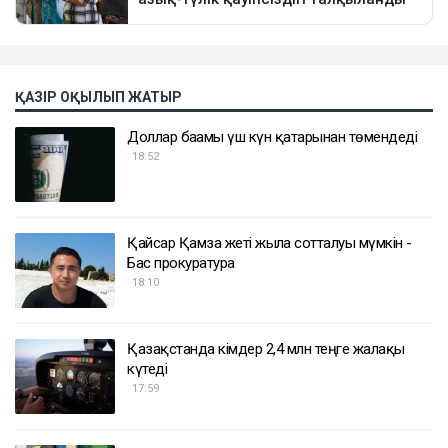
ҚАЗІР ОҚЫЛЫП ЖАТЫР
Доллар бағамы үш күн қатарынан төмендеді
18:52
Қайсар Қамза жеті жылға сотталуы мүмкін -
Бас прокуратура
18:10
Қазақстанда кімдер 2,4 млн теңге жалақы
күтеді
17:59