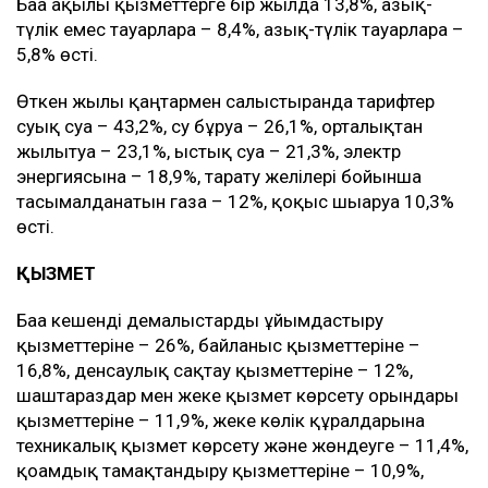
Баға ақылы қызметтерге бір жылда 13,8%, азық-
түлік емес тауарларға – 8,4%, азық-түлік тауарларға –
5,8% өсті.
Өткен жылғы қаңтармен салыстырғанда тарифтер
суық суға – 43,2%, су бұруға – 26,1%, орталықтан
жылытуға – 23,1%, ыстық суға – 21,3%, электр
энергиясына – 18,9%, тарату желілері бойынша
тасымалданатын газға – 12%, қоқыс шығаруға 10,3%
өсті.
ҚЫЗМЕТ
Баға кешенді демалыстарды ұйымдастыру
қызметтеріне – 26%, байланыс қызметтеріне –
16,8%, денсаулық сақтау қызметтеріне – 12%,
шаштараздар мен жеке қызмет көрсету орындары
қызметтеріне – 11,9%, жеке көлік құралдарына
техникалық қызмет көрсету және жөндеуге – 11,4%,
қоғамдық тамақтандыру қызметтеріне – 10,9%,