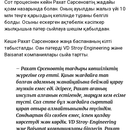
Сот процесінен кейін Рахат Сәрсеновтің жағдайы
қоғам назарында болған. Оның ауылдағы жалғыз үйі 10
млн теңге қарыздың кепілінде тұрғаны белгілі
болды. Осыны ескерген ақтөбелік кәсіпкер
жылқышыға пәтер сыйлауға шешім қабылдаған.
Кеше Рахат Сәрсеновке жаңа баспананың кілті
табысталды. Оған пәтерді VD Stroy-Engineering және
Baisanat компаниялары сыйға тартты.
– Рахат Сәрсеновтің тағдыры көпшіліктің
жүрегіне әсер етті. Қиын жағдайға тап
болған адамның жанайқайына бейжай қарау
мүмкін емес еді. Әсіресе, Рахат ағаның
инсульт алғанын естігенде, марқұм әкем есіме
түсті. Сол сәтте бұл жағдайға сырттай
қарап отыра алмайтынымды түсіндім.
Сондықтан біз сөзбен емес, іспен қолдау
көрсетуді жөн көрдік. VD Stroy-Engineering
және Baisanat компаниялары бірлесіп, Рахат