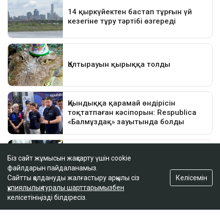
Біз сайт жұмысын жақсарту үшін cookie
файлдарын пайдаланамыз.
Келісемін
Сайтты қолдануды жалғастыру арқылы сіз
құпиялылық туралы шарттарымызбен
келісетініңізді білдіресіз.