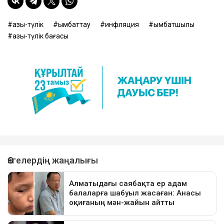
азық-түлік
қымбаттау
инфляция
қымбатшылық
азық-түлік бағасы