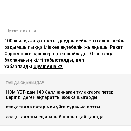
Ulysmedia коллажы
100 жылқыға қатысты даудан кейін сотталып, кейін
рақымшылыққа іліккен ақтөбелік жылқышы Рахат
Сәрсеновке кәсіпкер пәтер сыйлады. Оған жаңа
баспананың кілті табысталды, деп
хабарлайды
Ulysmedia.kz
.
ТАҒЫ ДА ОҚЫҢЫЗДАР
НЗМ ҰБТ-дан 140 балл жинаған түлектерге пәтер
берілді деген ақпаратты жоққа шығарды
Қазақстанда пәтер мен үйге сұраныс артты
Қазақстандағы ең арзан баспана қай қалада