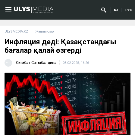
ҚАЗ
РУС
ULYSMEDIA.KZ
Жаңалықтар
Инфляция үдеді: Қазақстандағы
бағалар қалай өзгерді
Сымбат Сатыбалдина
03.02.2025, 16:26