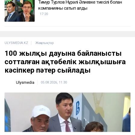
Тимур Турлов Нұрәлі Әлиевке тиесілі болған
компанияны сатып алды
17:20
ULYSMEDIA.KZ
Жаңалықтар
100 жылқы дауына байланысты
сотталған ақтөбелік жылқышыға
кәсіпкер пәтер сыйлады
Ulysmedia
05.08.2026, 11:30