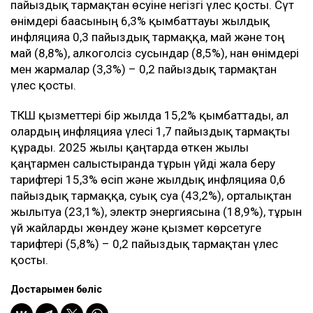
пайыздық тармақтан өсуіне негізгі үлес қосты. Сүт
өнімдері бағасының 6,3% қымбаттауы жылдық
инфляцияға 0,3 пайыздық тармаққа, май және тоң
май (8,8%), алкоголсіз сусындар (8,5%), нан өнімдері
мен жармалар (3,3%) – 0,2 пайыздық тармақтан
үлес қосты.
ТКШ қызметтері бір жылда 15,2% қымбаттады, ал
олардың инфляцияға үлесі 1,7 пайыздық тармақты
құрады. 2025 жылғы қаңтарда өткен жылы
қаңтармен салыстырғанда тұрғын үйді жалға беру
тарифтері 15,3% өсіп және жылдық инфляцияға 0,6
пайыздық тармаққа, суық суға (43,2%), орталықтан
жылытуға (23,1%), электр энергиясына (18,9%), тұрғын
үй жайларды жөндеу және қызмет көрсетуге
тарифтері (5,8%) – 0,2 пайыздық тармақтан үлес
қосты.
Достарыңмен бөліс