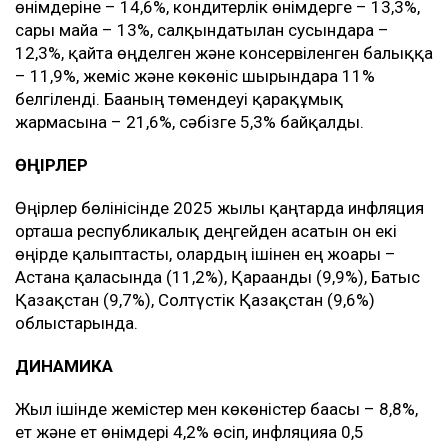
өнімдеріне – 14,6%, кондитерлік өнімдерге – 13,3%,
сары майға – 13%, салқындатылған сусындарға –
12,3%, қайта өңделген және консервіленген балыққа
– 11,9%, жеміс және көкөніс шырындарға 11%
белгіленді. Бағаның төмендеуі қарақұмық
жармасына – 21,6%, сәбізге 5,3% байқалды.
ӨҢІРЛЕР
Өңірлер бөлінісінде 2025 жылғы қаңтарда инфляция
орташа республикалық деңгейден асатын он екі
өңірде қалыптасты, олардың ішінен ең жоғары –
Астана қаласында (11,2%), Қарағанды (9,9%), Батыс
Қазақстан (9,7%), Солтүстік Қазақстан (9,6%)
облыстарында.
ДИНАМИКА
Жыл ішінде жемістер мен көкөністер бағасы – 8,8%,
ет және ет өнімдері 4,2% өсіп, инфляцияға 0,5