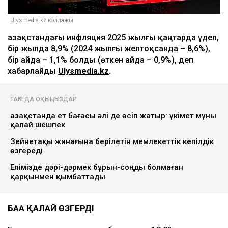
Ulysmedia.kz коллажы
Қазақстандағы инфляция 2025 жылғы қаңтарда үдеп,
бір жылда 8,9% (2024 жылғы желтоқсанда – 8,6%),
бір айда – 1,1% болды (өткен айда – 0,9%), деп
хабарлайды
Ulysmedia.kz
.
ТАҒЫ ДА ОҚЫҢЫЗДАР
Қазақстанда ет бағасы әлі де өсіп жатыр: үкімет мұны
қалай шешпек
Зейнетақы жинағына берілетін мемлекеттік кепілдік
өзгереді
Елімізде дәрі-дәрмек бұрын-соңды болмаған
қарқынмен қымбаттады
БАҒА ҚАЛАЙ ӨЗГЕРДІ