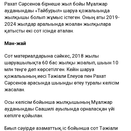
Рахат Сәрсенов бірнеше жыл бойы Мұғалжар
ауданындағы «Тайбурыл» шаруа қожалығында
жылқышы болып жұмыс істеген. Оның аты 2019-
2024 жылдар аралығында жоғалған жылқыларға
қатысты екі сот ісінде аталған.
Мән-жай
Сот материалдарына сәйкес, 2018 жылы
шаруашылықта 60 бас жылқы жоғалып, шығын 10
млн теңге деп көрсетілген. Кейін шаруа
қожалығының иесі Тәжіғали Елеуов пен Рахат
Сәрсенов арасында шығынды өтеу туралы келісім
жасалған.
Осы келісім бойынша жылқышының Мұғалжар
ауданындағы Сағашилі ауылында орналасқан үйі
кепілге қойылған.
Биыл сәуірде азаматтық іс бойынша сот Тәжіғали