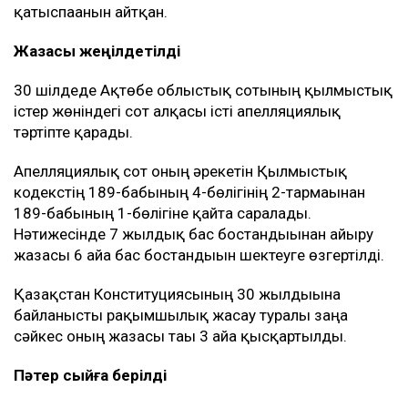
қатыспағанын айтқан.
Жазасы жеңілдетілді
30 шілдеде Ақтөбе облыстық сотының қылмыстық
істер жөніндегі сот алқасы істі апелляциялық
тәртіпте қарады.
Апелляциялық сот оның әрекетін Қылмыстық
кодекстің 189-бабының 4-бөлігінің 2-тармағынан
189-бабының 1-бөлігіне қайта саралады.
Нәтижесінде 7 жылдық бас бостандығынан айыру
жазасы 6 айға бас бостандығын шектеуге өзгертілді.
Қазақстан Конституциясының 30 жылдығына
байланысты рақымшылық жасау туралы заңға
сәйкес оның жазасы тағы 3 айға қысқартылды.
Пәтер сыйға берілді