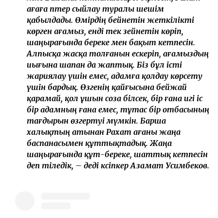
ағаға пәтер сыйлау туралы шешім
қабылдады. Өмірдің бейнетін жеткілікті
көрген ағамыз, енді тек зейнетін көріп,
шаңырағында береке мен бақыт кетпесін.
Алпысқа жасқа толғанын ескеріп, ағамыздың
иығына шапан да жаптық. Біз бұл істі
жариялау үшін емес, адамға қолдау көрсету
үшін бардық. Өзгенің қайғысына бейжай
қарамай, қол ұшын соза білсек, бір ғана игі іс
бір адамның ғана емес, тұтас бір отбасының
тағдырын өзгертуі мүмкін. Барша
халықтың атынан Рахат ағаны жаңа
баспанасымен құттықтадық. Жаңа
шаңырағында құт-береке, шаттық кетпесін
деп тіледік, – деді кәсіпкер Азамат Усимбеков.