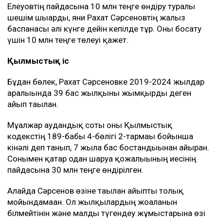
Елеуовтің пайдасына 10 млн теңге өндіру туралы
шешім шығарды, яғни Рахат Сәрсеновтің жалғыз
баспанасы әлі күнге дейін кепілде тұр. Оны босату
үшін 10 млн теңге төлеуі қажет.
Қылмыстық іс
Бұдан бөлек, Рахат Сәрсеновке 2019-2024 жылдар
аралығында 39 бас жылқыны жымқырды деген
айып тағылған.
Мұғалжар аудандық соты оны Қылмыстық
кодекстің 189-бабы 4-бөлігі 2-тармағы бойынша
кінәлі деп танып, 7 жылға бас бостандығынан айырған.
Сонымен қатар одан шаруа қожалығының иесінің
пайдасына 30 млн теңге өндірілген.
Алайда Сәрсенов өзіне тағылған айыпты толық
мойындамаған. Ол жылқылардың жоғалғанын
білмейтінін және малды түгендеу жұмыстарына өзі