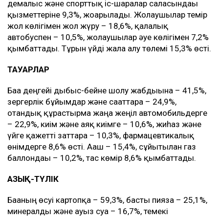
демалыс және спорттық іс-шаралар саласындағы
қызметтеріне 9,3%, жоғарылады. Жолаушылар темір
жол көлігімен жол жүру – 18,6%, қалалық
автобуспен – 10,5%, жолаушылар әуе көлігімен 7,2%
қымбаттады. Тұрғын үйді жалға алу төлемі 15,3% өсті.
ТАУАРЛАР
Баға деңгейі дыбыс-бейне шолу жабдығына – 41,5%,
зергерлік бұйымдар және сағаттарға – 24,9%,
отандық құрастырма жаңа жеңіл автомобильдерге
– 22,9%, киім және аяқ киімге – 10,6%, жиһаз және
үйге қажетті заттарға – 10,3%, фармацевтикалық
өнімдерге 8,6% өсті. Ағаш – 15,4%, сұйытылған газ
баллондағы – 10,2%, тас көмір 8,6% қымбаттады.
АЗЫҚ-ТҮЛІК
Бағаның өсуі картопқа – 59,3%, басты пиязға – 25,1%,
минералды және ауыз суға – 16,7%, темекі