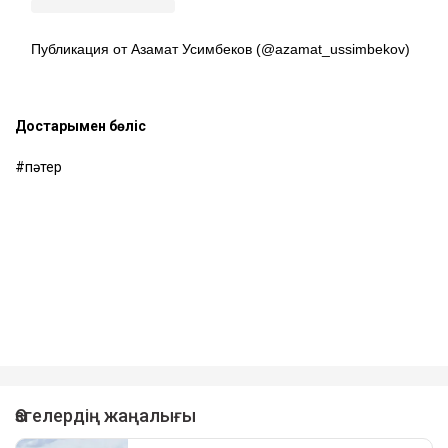
Публикация от Азамат Усимбеков (@azamat_ussimbekov)
Достарыңмен бөліс
пәтер