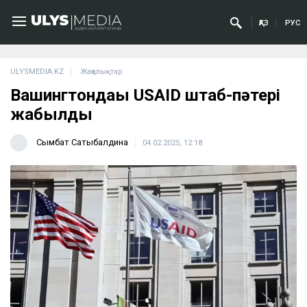
ҚАЗ
РУС
ULYSMEDIA.KZ
Жаңалықтар
Вашингтондағы USAID штаб-пәтері
жабылды
Сымбат Сатыбалдина
04.02.2025, 12:18