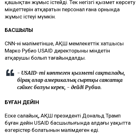
қашықтан жұмыс істейді. Тек негізгі қызмет көрсету
міндеттерін атқаратын персонал ғана орнында
жұмыс істеуі мүмкін.
БАСШЫЛЫҚ
CNN-нің мәліметінше, АҚШ мемлекеттік хатшысы
Марко Рубио USAID директорының міндетін
атқарушы болып тағайындалды.
- USAID-тің көптеген қызметі сақталады,
бірақ олар америкалық сыртқы саясатқа
сәйкес болуы керек, - дейді Рубио.
БҰҒАН ДЕЙІН
Еске салайық, АҚШ президенті Дональд Трамп
бұған дейін USAID басшылығында алдағы уақытта
өзгерістер болатынын мәлімдеген еді.