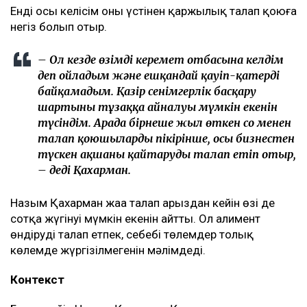
Енді осы келісім оның үстінен қаржылық талап қоюға
негіз болып отыр.
– Ол кезде өзімді керемет отбасына келдім
деп ойладым және ешқандай қауіп-қатерді
байқамадым. Қазір сенімгерлік басқару
шартының тұзаққа айналуы мүмкін екенін
түсіндім. Арада бірнеше жыл өткен соң менен
талап қоюшылардың пікірінше, осы бизнестен
түскен ақшаны қайтаруды талап етіп отыр,
– деді Қахарман.
Назым Қахарман жаңа талап арыздан кейін өзі де
сотқа жүгінуі мүмкін екенін айтты. Ол алимент
өндіруді талап етпек, себебі төлемдер толық
көлемде жүргізілмегенін мәлімдеді.
Контекст