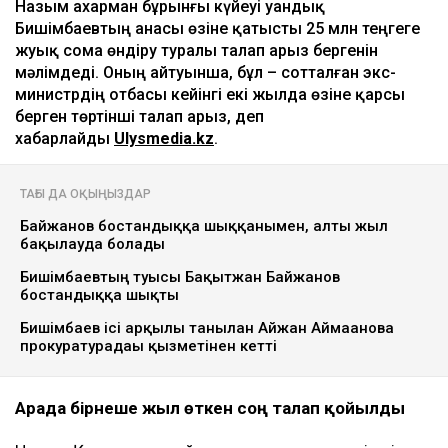
Назым Қахарман бұрынғы күйеуі Қуандық
Бишімбаевтың анасы өзіне қатысты 25 млн теңгеге
жуық сома өндіру туралы талап арыз бергенін
мәлімдеді. Оның айтуынша, бұл – сотталған экс-
министрдің отбасы кейінгі екі жылда өзіне қарсы
берген төртінші талап арыз, деп
хабарлайды
Ulysmedia.kz
.
ТАҒЫ ДА ОҚЫҢЫЗДАР
Байжанов бостандыққа шыққанымен, алты жыл
бақылауда болады
Бишімбаевтың туысы Бақытжан Байжанов
бостандыққа шықты
Бишімбаев ісі арқылы танылған Айжан Аймағанова
прокуратурадағы қызметінен кетті
Арада бірнеше жыл өткен соң талап қойылды