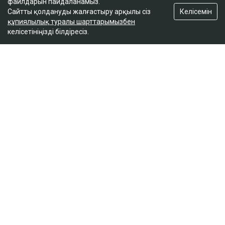
файлдарын пайдаланамыз.
Келісемін
Сайтты қолдануды жалғастыру арқылы сіз
құпиялылық туралы шарттарымызбен
келісетініңізді білдіресіз.
ҚАЗІР ОҚЫЛЫП ЖАТЫР
Доллар бағамы үш күн қатарынан төмендеді
кеше, 18:52