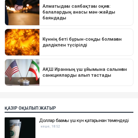
ҚАЗІР ОҚЫЛЫП ЖАТЫР
Доллар бағамы үш күн қатарынан төмендеді
кеше, 18:52