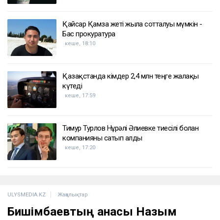
Қайсар Қамза жеті жылға сотталуы мүмкін -
Бас прокуратура
кеше, 18:10
Қазақстанда кімдер 2,4 млн теңге жалақы
күтеді
кеше, 17:59
Тимур Турлов Нұрәлі Әлиевке тиесілі болған
компанияны сатып алды
кеше, 17:20
ULYSMEDIA.KZ
Жаңалықтар
Бишімбаевтың анасы Назым