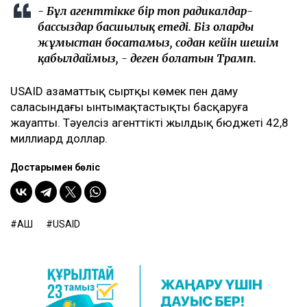
- Бұл агенттікке бір топ радикалдар-
бассыздар басшылық етеді. Біз оларды
жұмыстан босатамыз, содан кейін шешім
қабылдаймыз, - деген болатын Трамп.
USAID азаматтық сыртқы көмек пен даму
саласындағы ынтымақтастықты басқаруға
жауапты. Тәуелсіз агенттіктің жылдық бюджеті 42,8
миллиард доллар.
Достарыңмен бөліс
АҚШ
USAID