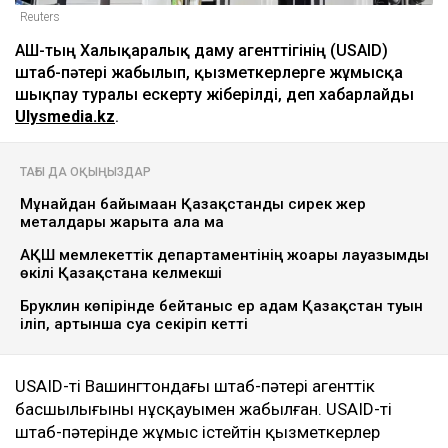
Reuters
АҚШ-тың Халықаралық даму агенттігінің (USAID)
штаб-пәтері жабылып, қызметкерлерге жұмысқа
шықпау туралы ескерту жіберілді, деп хабарлайды
Ulysmedia.kz
.
ТАҒЫ ДА ОҚЫҢЫЗДАР
Мұнайдан байымаған Қазақстанды сирек жер
металдары жарыта ала ма
АҚШ мемлекеттік департаментінің жоғары лауазымды
өкілі Қазақстанға келмекші
Бруклин көпірінде бейтаныс ер адам Қазақстан туын
іліп, артынша суға секіріп кетті
USAID-тің Вашингтондағы штаб-пәтері агенттік
басшылығының нұсқауымен жабылған. USAID-тің
штаб-пәтерінде жұмыс істейтін қызметкерлер