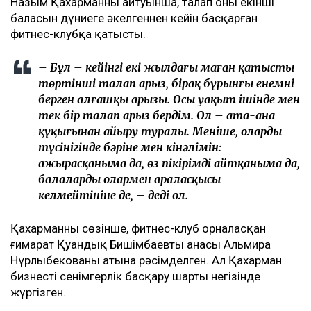
Назым Қахарманның айтуынша, талап оның екінші
баласын дүниеге әкелгеннен кейін басқарған
фитнес-клубқа қатысты.
– Бұл – кейінгі екі жылдағы маған қатысты
төртінші талап арыз, бірақ бұрынғы енемнің
берген алғашқы арызы. Осы уақыт ішінде мен
тек бір талап арыз бердім. Ол – ата-ана
құқығынан айыру туралы. Меніңше, олардың
түсінігінде бәріне мен кінәлімін:
ажырасқаныма да, өз пікірімді айтқаныма да,
балалардың олармен араласқысы
келмейтініне де, – деді ол.
Қахарманның сөзінше, фитнес-клуб орналасқан
ғимарат Қуандық Бишімбаевтың анасы Альмира
Нұрлыбекованың атына рәсімделген. Ал Қахарман
бизнесті сенімгерлік басқару шарты негізінде
жүргізген.