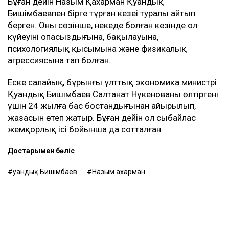
Бұған дейін Назым Қахарман Қуандық
Бишімбаевпен бірге тұрған кезеңі туралы айтып
берген. Оның сөзінше, некеде болған кезінде ол
күйеуінің опасыздығына, бақылауына,
психологиялық қысымына және физикалық
агрессиясына тап болған.
Еске салайық, бұрынғы ұлттық экономика министрі
Қуандық Бишімбаев Салтанат Нүкенованы өлтіргені
үшін 24 жылға бас бостандығынан айырылып,
жазасын өтеп жатыр. Бұған дейін ол сыбайлас
жемқорлық ісі бойынша да сотталған.
Достарыңмен бөліс
Қуандық Бишімбаев
Назым Қахарман