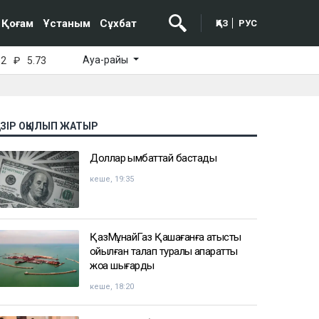
Қоғам
Ұстаным
Сұхбат
ҚАЗ
РУС
Ауа-райы
52
₽
5.73
АЗІР ОҚЫЛЫП ЖАТЫР
Доллар қымбаттай бастады
кеше, 19:35
ҚазМұнайГаз Қашағанға қатысты
қойылған талап туралы ақпаратты
жоққа шығарды
кеше, 18:20