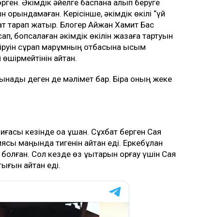
өрген. Әкімдік әйелге баспана алып беруге
 орындамаған. Керісінше, әкімдік өкілі “үй
рат тарап жатыр. Блогер Айжан Хамит Бас
сап, бопсалаған әкімдік өкілін жазаға тартуын
іруін сұрап марқұмның отбасына қысым
 өшірмейтінін айтқан.
ынады деген де мәлімет бар. Бірақ оның жеке
асы кезінде оққа ұшқан. Сұхбат берген Сая
иясы маңында тигенін айтқан еді. Еркебұлан
олған. Сол кезде өз құқықтарын қорғау үшін Сая
ығын айтқан еді.