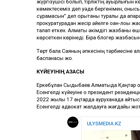
жүргізушісі болып, тірліктің ауырлығын к
көмектесеміз деп уәде бергенімен, онысын
сұрамасын” деп қорқытқаны туралы да ақпа
прокуратурадан жесір әйелге қоқан-лоқы жа
талап еткен. Алматы әкімдігі жазбаны өш
көрсеткен көрінеді. Бірақ блогер жазбасын
Төрт бала Саяның әпкесінің тәрбиесіне ал
баспанасы жоқ.
КҮЙЕУІНІҢ ҚАЗАСЫ
Еркебұлан Сыдықбаев Алматыда Қаңтар оқиғ
Есенгелді күйеуіне оқ президент резиденц
2022 жылы 17 қаңтарда ауруханада қайтыс б
Есенгелді адвокат жалдауға жағдайы жоқт