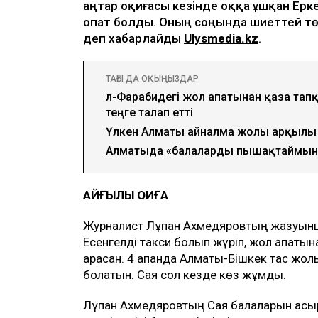
Қаңтар оқиғасы кезінде оққа ұшқан Е
опат болды. Оның соңында шиеттей тө
деп хабарлайды
Ulysmedia.kz
.
ТАҒЫ ДА ОҚЫҢЫЗДАР
әл-Фарабидегі жол апатынан қаза тап
теңге талап етті
Үлкен Алматы айналма жолы арқылы 
Алматыда «балаларды пышақтаймын»
ҚАЙҒЫЛЫ ОҚИҒА
Журналист Лұқпан Ахмедяровтың жазуынш
Есенгелді такси болып жүріп, жол апаты
қарасқан. 4 ақпанда Алматы-Бішкек тас жол
болатын. Сая сол кезде көз жұмды.
Лұқпан Ахмедяровтың Сая балаларын асыра