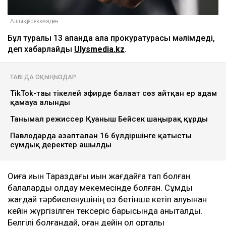
Ашық дереккөзден
Бұл туралы 13 ақпанда қала прокуратурасы мәлімдеді,
деп хабарлайды
Ulysmedia.kz
.
ТАҒЫ ДА ОҚЫҢЫЗДАР
TikTok-тағы тікелей эфирде балағат сөз айтқан ер адам
қамауға алынды
Танымал режиссер Қуаныш Бейсек шаңырақ құрды
Павлодарда азапталған 16 бүлдіршінге қатысты
сұмдық деректер ашылды
Оқиға қиын Тараздағы қиын жағдайға тап болған
балаларды қолдау мекемесінде болған. Сұмдық
жағдай тәрбиеленушінің өз бетінше кетіп қалуынан
кейін жүргізілген тексеріс барысында анықталды.
Белгілі болғандай, оған дейін ол орталық