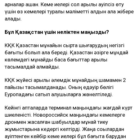
арналар ашқан. Кеме иелері сол арқылы қауіпсіз өту
үшін өз кемелері туралы мәліметті алдын ала жібере
алады.
Бұл Қазақстан үшін неліктен маңызды?
КҚК Қазақстан мұнайын сыртқа шығарудың негізгі
бағыты болып қала береді. Қазақстан әзірге мұндай
көлемдегі мұнайды басқа бағыттар арқылы
тасымалдай алмайды.
КҚК жүйесі арқылы әлемдік мұнайдың шамамен 2
пайызы тасымалданады. Оның едәуір бөлігі
Еуропадағы сатып алушыларға жөнелтіледі.
Кейінгі апталарда терминал маңындағы жағдай күрт
шиеленісті. Новороссийск маңындағы кемелерге
дронмен жасалған шабуылдар мұнай тиеу
жұмыстарына кедергі келтірді. Жаңа соққылардан
қауіптенген кейбір кеме иелері бұл бағытқа барудан