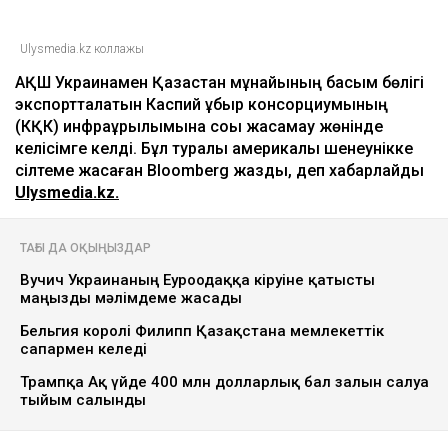
Ulysmedia.kz коллажы
АҚШ Украинамен Қазақстан мұнайының басым бөлігі
экспортталатын Каспий құбыр консорциумының
(КҚК) инфрақұрылымына соққы жасамау жөнінде
келісімге келді. Бұл туралы америкалық шенеунікке
сілтеме жасаған Bloomberg жазды, деп хабарлайды
Ulysmedia.kz.
ТАҒЫ ДА ОҚЫҢЫЗДАР
Вучич Украинаның Еуроодаққа кіруіне қатысты
маңызды мәлімдеме жасады
Бельгия королі Филипп Қазақстанға мемлекеттік
сапармен келеді
Трампқа Ақ үйде 400 млн долларлық бал залын салуға
тыйым салынды