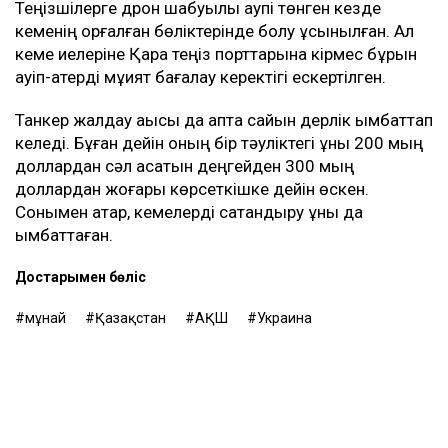
Теңізшілерге дрон шабуылы қаупі төнген кезде
кеменің қорғалған бөліктерінде болу ұсынылған. Ал
кеме иелеріне Қара теңіз порттарына кірмес бұрын
қауіп-қатерді мұқият бағалау керектігі ескертілген.
Танкер жалдау ақысы да апта сайын дерлік қымбаттап
келеді. Бұған дейін оның бір тәуліктегі құны 200 мың
доллардан сәл асатын деңгейден 300 мың
доллардан жоғары көрсеткішке дейін өскен.
Сонымен қатар, кемелерді сақтандыру құны да
қымбаттаған.
Достарыңмен бөліс
мұнай
Қазақстан
АҚШ
Украина