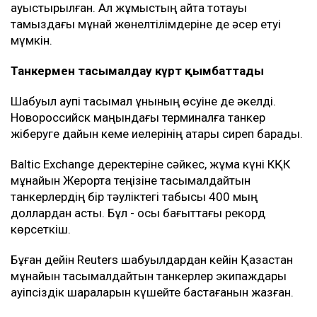
ауыстырылған. Ал жұмыстың қайта тоқтауы
тамыздағы мұнай жөнелтілімдеріне де әсер етуі
мүмкін.
Танкермен тасымалдау күрт қымбаттады
Шабуыл қаупі тасымал құнының өсуіне де әкелді.
Новороссийск маңындағы терминалға танкер
жіберуге дайын кеме иелерінің қатары сиреп барады.
Baltic Exchange деректеріне сәйкес, жұма күні КҚК
мұнайын Жерорта теңізіне тасымалдайтын
танкерлердің бір тәуліктегі табысы 400 мың
доллардан асты. Бұл - осы бағыттағы рекорд
көрсеткіш.
Бұған дейін Reuters шабуылдардан кейін Қазақстан
мұнайын тасымалдайтын танкерлер экипаждары
қауіпсіздік шараларын күшейте бастағанын жазған.