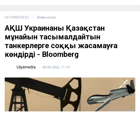
ULYSMEDIA.KZ
Жаңалықтар
АҚШ Украинаны Қазақстан
мұнайын тасымалдайтын
танкерлерге соққы жасамауға
көндірді - Bloomberg
Ulysmedia
08.08.2026, 11:19