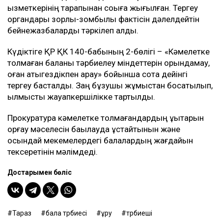
қызметкерінің тарапынан соққыға жығылған. Тергеу
органдары зорлық-зомбылық фактісін дәлелдейтін
бейнежазбаларды тәркілеп алды.
Күдіктіге ҚР ҚК 140-бабының 2-бөлігі – «Кәмелетке
толмаған баланы тәрбиелеу міндеттерін орындамау,
оған қатыгездікпен қарау» бойынша сотқа дейінгі
тергеу басталды. Заң бұзушы жұмыстан босатылып,
қылмыстық жауапкершілікке тартылды.
Прокуратура кәмелетке толмағандардың құқықтарын
қорғау мәселесін бақылауда ұстайтынын және
осындай мекемелердегі балалардың жағдайын
тексеретінін мәлімдеді.
Достарыңмен бөліс
Тараз
бала тәрбиесі
ұру
тәрбиеші