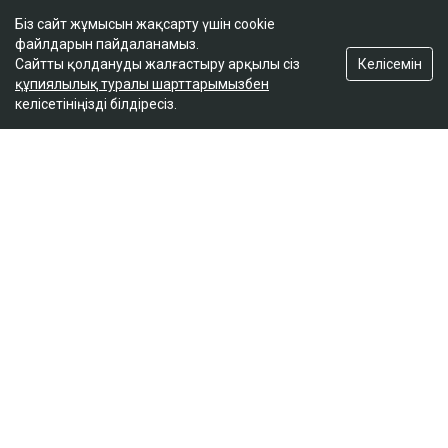
Біз сайт жұмысын жақсарту үшін cookie
файлдарын пайдаланамыз.
Келісемін
Сайтты қолдануды жалғастыру арқылы сіз
құпиялылық туралы шарттарымызбен
келісетініңізді білдіресіз.
ҚАЗІР ОҚЫЛЫП ЖАТЫР
Алматы мен Астана тұрғындарына ескерту
жасалды
09:06