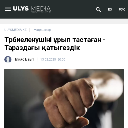
ҚАЗ
РУС
ULYSMEDIA.KZ
Жаңалықтар
Тәрбиеленушіні ұрып тастаған -
Тараздағы қатыгездік
Ілияс Бақыт
13.02.2025, 20:00