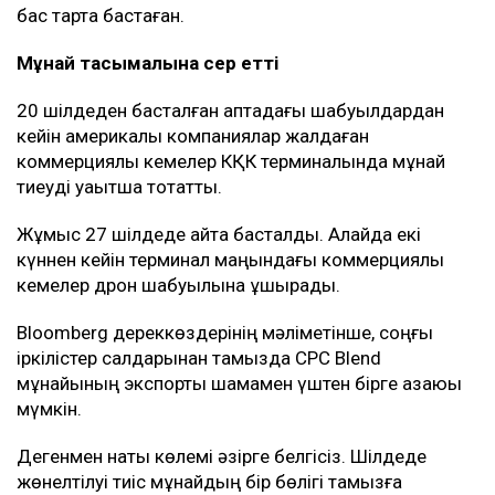
бас тарта бастаған.
Мұнай тасымалына әсер етті
20 шілдеден басталған аптадағы шабуылдардан
кейін америкалық компаниялар жалдаған
коммерциялық кемелер КҚК терминалында мұнай
тиеуді уақытша тоқтатты.
Жұмыс 27 шілдеде қайта басталды. Алайда екі
күннен кейін терминал маңындағы коммерциялық
кемелер дрон шабуылына ұшырады.
Bloomberg дереккөздерінің мәліметінше, соңғы
іркілістер салдарынан тамызда CPC Blend
мұнайының экспорты шамамен үштен бірге азаюы
мүмкін.
Дегенмен нақты көлемі әзірге белгісіз. Шілдеде
жөнелтілуі тиіс мұнайдың бір бөлігі тамызға