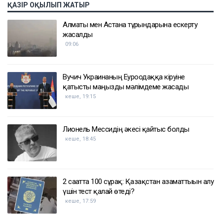
ҚАЗІР ОҚЫЛЫП ЖАТЫР
Алматы мен Астана тұрғындарына ескерту
жасалды
09:06
Вучич Украинаның Еуроодаққа кіруіне
қатысты маңызды мәлімдеме жасады
кеше, 19:15
Лионель Мессидің әкесі қайтыс болды
кеше, 18:45
2 сағатта 100 сұрақ: Қазақстан азаматтығын алу
үшін тест қалай өтеді?
кеше, 17:59