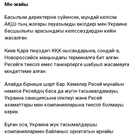
Мән-жайы
Басылым деректеріне сүйенсек, мұндай келісім
АҚШ-тың жоғары лауазымды өкілдері мен Украина
басшылығы арасындағы келіссөздерден кейін
жасалған.
Киев Қара теңіздегі КҚК нысандарына, сондай-ақ,
Новороссийск маңындағы терминалға бет алған
Ресейге тиесілі емес танкерлерге шабуыл жасамауға
міндеттеме алған.
Алайда бірнеше шарт бар. Кемелер Ресей мұнайын
немесе Ресейдің басқа да жүгін тасымалдамауы,
Украина санкциясына ілікпеуі және Ресей
азаматтары мен компанияларына тиесілі болмауы
керек.
Бұған қоса, Украина жүк тасымалдаушы
компаниялармен байланыс орнататын арнайы