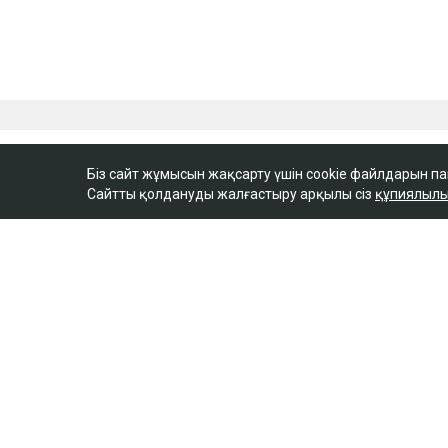
Біз сайт жұмысын жақсарту үшін cookie файлдарын п
Сайтты қолдануды жалғастыру арқылы сіз
құпиялылы