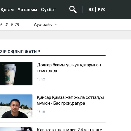
Қоғам
Ұстаным
Сұхбат
ҚАЗ
РУС
Ауа-райы
16
₽
5.78
АЗІР ОҚЫЛЫП ЖАТЫР
Доллар бағамы үш күн қатарынан
төмендеді
18:52
Қайсар Қамза жеті жылға сотталуы
мүмкін - Бас прокуратура
18:10
Қазақстанда кімдер 2,4 млн теңге