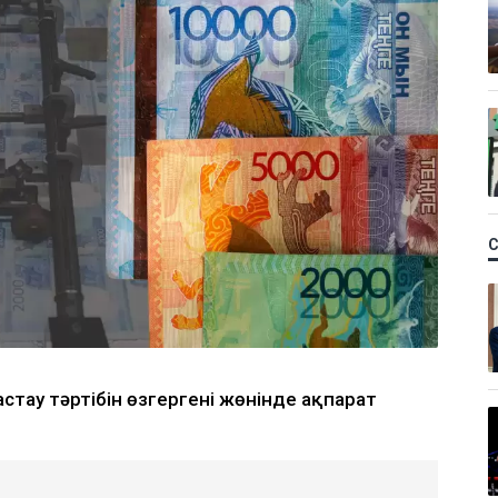
стау тәртібін өзгергені жөнінде ақпарат