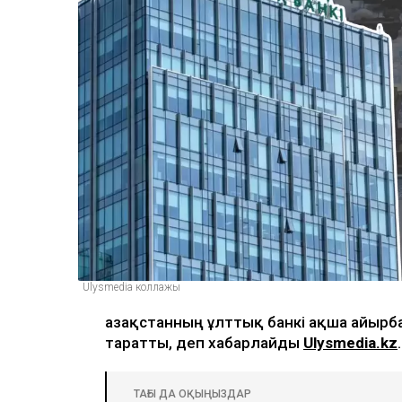
Ulysmedia коллажы
Қазақстанның ұлттық банкі ақша айырба
таратты, деп хабарлайды
Ulysmedia.kz
.
ТАҒЫ ДА ОҚЫҢЫЗДАР