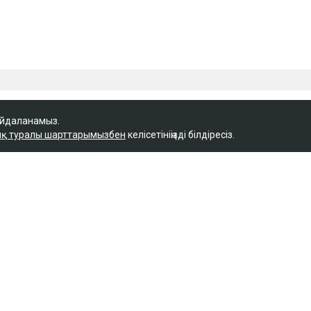
айдаланамыз.
қ туралы шарттарымызбен
келісетініңізді білдіресіз.