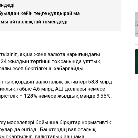
ендеді
буылдан кейін теңге құлдырай ма
амы айтарлықтай төмендеді
өткізіліп, ақша және валюта нарығындағы
024 жылдың төртінші тоқсанында ұлттық
ралы есеп бекітілгенін хабарлайды.
тық қордың валюталық активтері 58,8 млрд
иялық табыс 4,6 млрд АҚШ доллары немесе
ірістілік – 128% немесе жылдық мәнде 3,55%.
еу мәселелері бойынша бірқатар нормативтік
улар да енгізді. Банктердің валюталық
 қысқартылып, валюталық заңнама