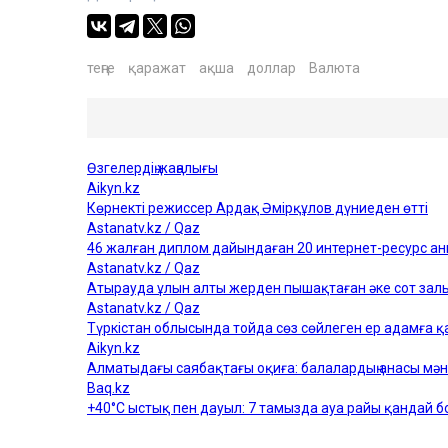
теңге
қаражат
ақша
доллар
Валюта