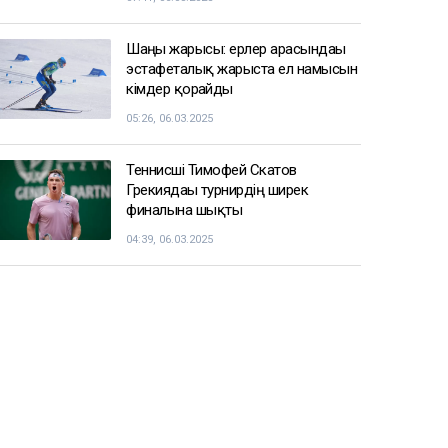
Шаңғы жарысы: ерлер арасындағы
эстафеталық жарыста ел намысын
кімдер қорғайды
05:26, 06.03.2025
Теннисші Тимофей Скатов
Грекиядағы турнирдің ширек
финалына шықты
04:39, 06.03.2025