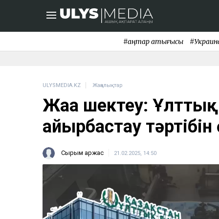
#қаңтар қақтығысы
#Украин
ULYSMEDIA.KZ
Жаңалықтар
Жаңа шектеу: Ұлттық
айырбастау тәртібін
Сырым Қаржас
21.02.2025, 14:50