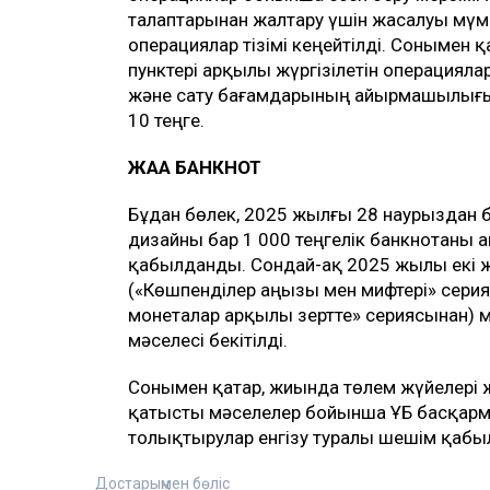
талаптарынан жалтару үшін жасалуы мүм
операциялар тізімі кеңейтілді. Сонымен
пунктері арқылы жүргізілетін операциял
және сату бағамдарының айырмашылығы ш
10 теңге.
ЖАҢА БАНКНОТ
Бұдан бөлек, 2025 жылғы 28 наурыздан б
дизайны бар 1 000 теңгелік банкнотаны
қабылданды. Сондай-ақ 2025 жылы екі ж
(«Көшпенділер аңызы мен мифтері» серия
монеталар арқылы зертте» сериясынан) м
мәселесі бекітілді.
Сонымен қатар, жиында төлем жүйелері ж
қатысты мәселелер бойынша ҰБ басқарм
толықтырулар енгізу туралы шешім қаб
Достарыңмен бөліс