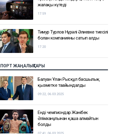
жалақы күтеді
17:59
Тимур Турлов Нұрәлі Әлиевке тиесілі
болған компанияны сатып алды
17:20
СПОРТ ЖАҢАЛЫҚТАРЫ
Балуан Ұлан Рысқұл басшылық
қызметке тағайындалды
09:22, 06.03.2025
Енді чемпиондар Жәнібек
Әлімханұлынан қаша алмайтын
болды
07:41, 06.03.2025