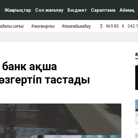
Жаңалықтар
Сол жағалау
Бюджет
Сараптама
Аймақ
адағы соғыс
#жемқорлық
#тағайындау
$
469.85
€
542.
Қ
 банк ақша
 өзгертіп тастады