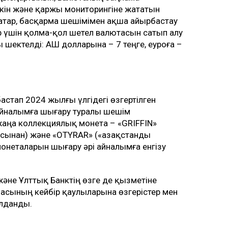
кін және қаржы мониторингіне жататын
 қатар, басқарма шешімімен ақша айырбастау
ар үшін қолма-қол шетел валютасын сатып алу
ектелді: АҚШ долларына – 7 теңге, еуроға –
астап 2024 жылғы үлгідегі өзгертілген
 айналымға шығару туралы шешім
аңа коллекциялық монета – «GRIFFIN»
сынан) және «OTYRAR» («Қазақстанды
онеталарын шығару әрі айналымға енгізу
әне Ұлттық Банктің өзге де қызметіне
асының кейбір қаулыларына өзгерістер мен
ылданды.