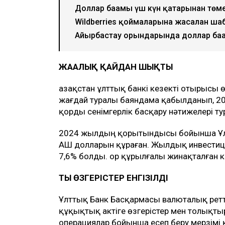
Доллар бағамы үш күн қатарынан төм
Wildberries қоймаларына жасалған ша
Айырбастау орындарында доллар бағ
ЖАҢАЛЫҚ ҚАЙДАН ШЫҚТЫ
Қазақстан ұлттық банкі кезекті отырысы 
жағдай туралы баяндама қабылданып, 2
қорды сенімгерлік басқару нәтижелері ту
2024 жылдың қорытындысы бойынша Ұлт
АҚШ долларын құраған. Жылдық инвестиц
7,6% болды. Қор құрылғалы жинақталған к
ТЫҢ ӨЗГЕРІСТЕР ЕНГІЗІЛДІ
Ұлттық Банк Басқармасы валюталық ретт
құқықтық актіге өзгерістер мен толықтыр
операциялар бойынша есеп беру мерзімі