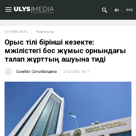
ҚАЗ
РУС
ULYSMEDIA.KZ
Жаңалықтар
Орыс тілі бірінші кезекте:
мәжілістегі бос жұмыс орнындағы
талап жұрттың ашуына тиді
Сымбат Сатыбалдина
27.02.2025, 08:11