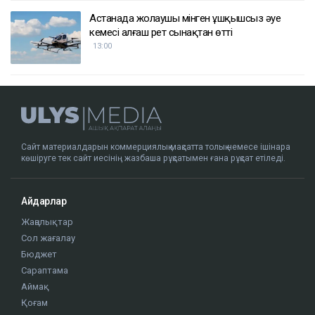
Астанада жолаушы мінген ұшқышсыз әуе
кемесі алғаш рет сынақтан өтті
13:00
Сайт материалдарын коммерциялық мақсатта толық немесе ішінара
көшіруге тек сайт иесінің жазбаша рұқсатымен ғана рұқсат етіледі.
Айдарлар
Жаңалықтар
Сол жағалау
Бюджет
Сараптама
Аймақ
Қоғам