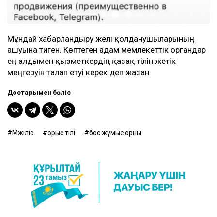
Мұндай хабарландыру желі қолданушыларының
ашуына тиген. Көптеген адам мемлекеттік органдар
ең алдымен қызметкердің қазақ тілін жетік
меңгеруін талап етуі керек деп жазған.
Достарыңмен бөліс
Мәжіліс
орыс тілі
бос жұмыс орны