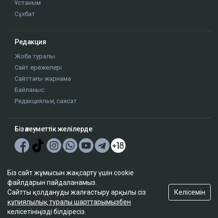
Ұстаным
Сұхбат
Редакция
Жоба туралы
Сайт ережелері
Сайттағы жарнама
Байланыс
Редакциялық саясат
Біз әлеуметтік желілерде
Google News-ке жазылу
Біз сайт жұмысын жақсарту үшін cookie
файлдарын пайдаланамыз.
Келісемін
Сайтты қолдануды жалғастыру арқылы сіз
құпиялылық туралы шарттарымызбен
келісетініңізді білдіресіз.