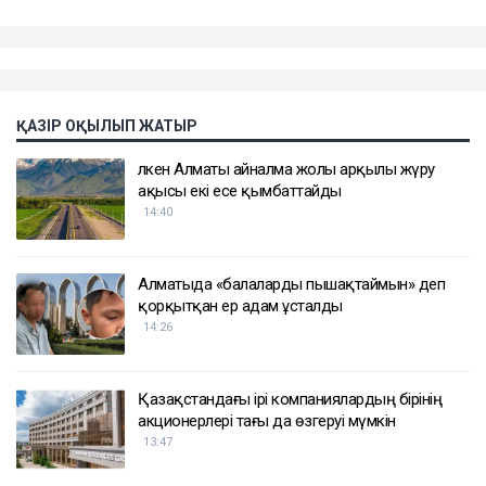
ҚАЗІР ОҚЫЛЫП ЖАТЫР
Үлкен Алматы айналма жолы арқылы жүру
ақысы екі есе қымбаттайды
14:40
Алматыда «балаларды пышақтаймын» деп
қорқытқан ер адам ұсталды
14:26
Қазақстандағы ірі компаниялардың бірінің
акционерлері тағы да өзгеруі мүмкін
13:47