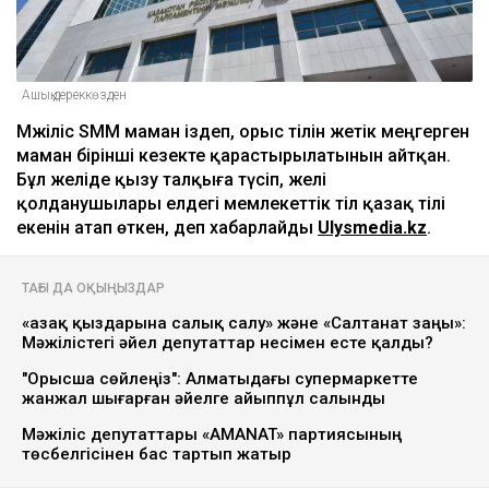
Ашық дереккөзден
Мәжіліс SMM маман іздеп, орыс тілін жетік меңгерген
маман бірінші кезекте қарастырылатынын айтқан.
Бұл желіде қызу талқыға түсіп, желі
қолданушылары елдегі мемлекеттік тіл қазақ тілі
екенін атап өткен, деп хабарлайды
Ulysmedia.kz
.
ТАҒЫ ДА ОҚЫҢЫЗДАР
«Қазақ қыздарына салық салу» және «Салтанат заңы»:
Мәжілістегі әйел депутаттар несімен есте қалды?
"Орысша сөйлеңіз": Алматыдағы супермаркетте
жанжал шығарған әйелге айыппұл салынды
Мәжіліс депутаттары «AMANAT» партиясының
төсбелгісінен бас тартып жатыр