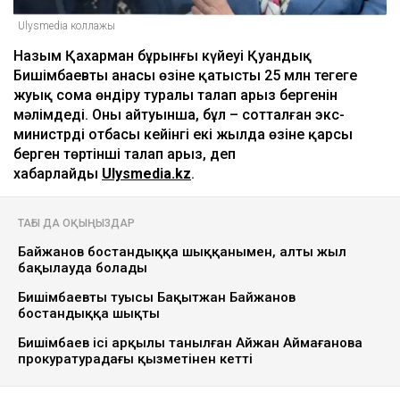
Ulysmedia коллажы
Назым Қахарман бұрынғы күйеуі Қуандық
Бишімбаевтың анасы өзіне қатысты 25 млн теңгеге
жуық сома өндіру туралы талап арыз бергенін
мәлімдеді. Оның айтуынша, бұл – сотталған экс-
министрдің отбасы кейінгі екі жылда өзіне қарсы
берген төртінші талап арыз, деп
хабарлайды
Ulysmedia.kz
.
ТАҒЫ ДА ОҚЫҢЫЗДАР
Байжанов бостандыққа шыққанымен, алты жыл
бақылауда болады
Бишімбаевтың туысы Бақытжан Байжанов
бостандыққа шықты
Бишімбаев ісі арқылы танылған Айжан Аймағанова
прокуратурадағы қызметінен кетті