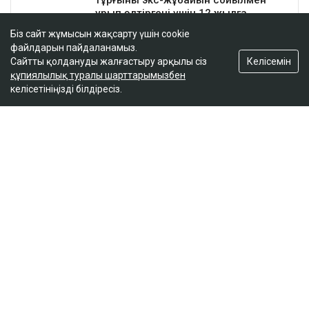
Біз сайт жұмысын жақсарту үшін cookie
файлдарын пайдаланамыз.
Келісемін
Сайтты қолдануды жалғастыру арқылы сіз
құпиялылық туралы шарттарымызбен
келісетініңізді білдіресіз.
ҚАЗІР ОҚЫЛЫП ЖАТЫР