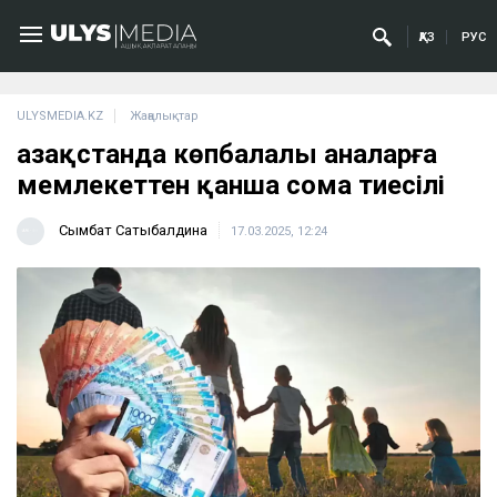
ҚАЗ
РУС
ULYSMEDIA.KZ
Жаңалықтар
Қазақстанда көпбалалы аналарға
мемлекеттен қанша сома тиесілі
Сымбат Сатыбалдина
17.03.2025, 12:24