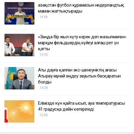
Қазақстан футбол құрамасын нидерландтық
маман жаттықтырады
14:06
«Заңда бір жыл күту керек деп жазылмаған»:
марқұм фельдшердің күйеуі алғаш рет үн
қатты
13:50
Аты дауға қалған экс-шенеуніктің ағасы
Атырау мұнай өңдеу зауытын басқаратын
болды
13:24
Елімізде күн қайта ысып, ауа температурасы
41 градусқа дейін көтеріледі
12:56