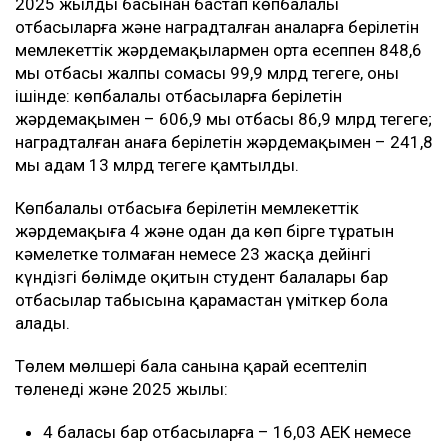
2025 жылдың басынан бастап көпбалалы
отбасыларға және наградталған аналарға берілетін
мемлекеттік жәрдемақылармен орта есеппен 848,6
мың отбасы жалпы сомасы 99,9 млрд теңгеге, оның
ішінде: көпбалалы отбасыларға берілетін
жәрдемақымен – 606,9 мың отбасы 86,9 млрд теңгеге;
наградталған анаға берілетін жәрдемақымен – 241,8
мың адам 13 млрд теңгеге қамтылды.
Көпбалалы отбасыға берілетін мемлекеттік
жәрдемақыға 4 және одан да көп бірге тұратын
кәмелетке толмаған немесе 23 жасқа дейінгі
күндізгі бөлімде оқитын студент балалары бар
отбасылар табысына қарамастан үміткер бола
алады.
Төлем мөлшері бала санына қарай есептеліп
төленеді және 2025 жылы:
4 баласы бар отбасыларға – 16,03 АЕК немесе