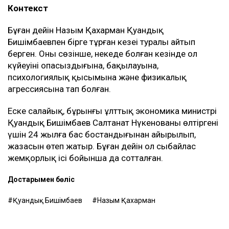
Контекст
Бұған дейін Назым Қахарман Қуандық
Бишімбаевпен бірге тұрған кезеңі туралы айтып
берген. Оның сөзінше, некеде болған кезінде ол
күйеуінің опасыздығына, бақылауына,
психологиялық қысымына және физикалық
агрессиясына тап болған.
Еске салайық, бұрынғы ұлттық экономика министрі
Қуандық Бишімбаев Салтанат Нүкенованы өлтіргені
үшін 24 жылға бас бостандығынан айырылып,
жазасын өтеп жатыр. Бұған дейін ол сыбайлас
жемқорлық ісі бойынша да сотталған.
Достарыңмен бөліс
Қуандық Бишімбаев
Назым Қахарман