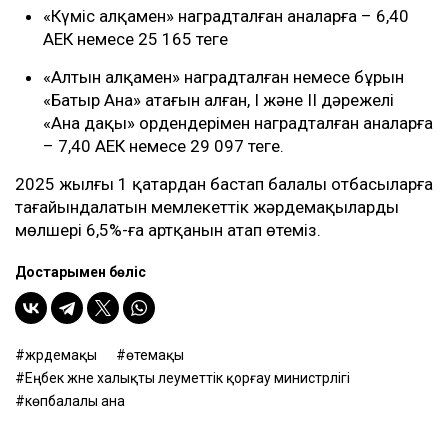
«Күміс алқамен» наградталған аналарға – 6,40
АЕК немесе 25 165 теңге
«Алтын алқамен» наградталған немесе бұрын
«Батыр Ана» атағын алған, І және ІІ дәрежелі
«Ана даңқы» ордендерімен наградталған аналарға
– 7,40 АЕК немесе 29 097 теңге.
2025 жылғы 1 қаңтардан бастап балалы отбасыларға
тағайындалатын мемлекеттік жәрдемақылардың
мөлшері 6,5%-ға артқанын атап өтеміз.
Достарыңмен бөліс
жәрдемақы
өтемақы
Еңбек және халықты әлеуметтік қорғау министрлігі
көпбалалы ана