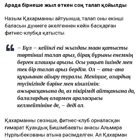
Арада бірнеше жыл өткен соң талап қойылды
Назым Қахарманның айтуынша, талап оның екінші
баласын дүниеге әкелгеннен кейін басқарған
фитнес-клубқа қатысты.
– Бұл – кейінгі екі жылдағы маған қатысты
төртінші талап арыз, бірақ бұрынғы енемнің
берген алғашқы арызы. Осы уақыт ішінде мен
тек бір талап арыз бердім. Ол – ата-ана
құқығынан айыру туралы. Меніңше, олардың
түсінігінде бәріне мен кінәлімін:
ажырасқаныма да, өз пікірімді айтқаныма да,
балалардың олармен араласқысы
келмейтініне де, – деді ол.
Қахарманның сөзінше, фитнес-клуб орналасқан
ғимарат Қуандық Бишімбаевтың анасы Альмира
Нұрлыбекованың атына рәсімделген. Ал Қахарман