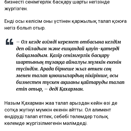
бизнесті сенімгерлік басқару шарты негізінде
жүргізген.
Енді осы келісім оның үстінен қаржылық талап қоюға
негіз болып отыр.
– Ол кезде өзімді керемет отбасына келдім
деп ойладым және ешқандай қауіп-қатерді
байқамадым. Қазір сенімгерлік басқару
шартының тұзаққа айналуы мүмкін екенін
түсіндім. Арада бірнеше жыл өткен соң
менен талап қоюшылардың пікірінше, осы
бизнестен түскен ақшаны қайтаруды талап
етіп отыр, – деді Қахарман.
Назым Қахарман жаңа талап арыздан кейін өзі де
сотқа жүгінуі мүмкін екенін айтты. Ол алимент
өндіруді талап етпек, себебі төлемдер толық
көлемде жүргізілмегенін мәлімдеді.