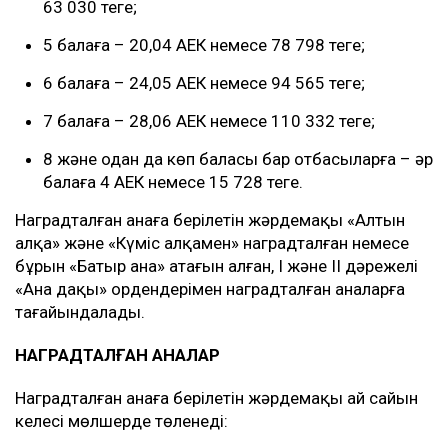
63 030 теңге;
5 балаға – 20,04 АЕК немесе 78 798 теңге;
6 балаға – 24,05 АЕК немесе 94 565 теңге;
7 балаға – 28,06 АЕК немесе 110 332 теңге;
8 және одан да көп баласы бар отбасыларға – әр
балаға 4 АЕК немесе 15 728 теңге.
Наградталған анаға берілетін жәрдемақы «Алтын
алқа» және «Күміс алқамен» наградталған немесе
бұрын «Батыр ана» атағын алған, І және ІІ дәрежелі
«Ана даңқы» ордендерімен наградталған аналарға
тағайындалады.
НАГРАДТАЛҒАН АНАЛАР
Наградталған анаға берілетін жәрдемақы ай сайын
келесі мөлшерде төленеді: