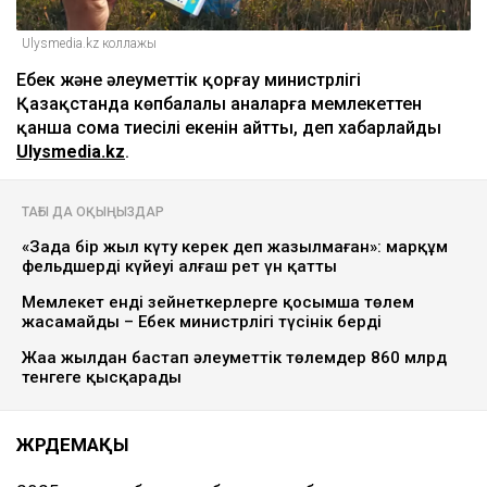
Ulysmedia.kz коллажы
Еңбек және әлеуметтік қорғау министрлігі
Қазақстанда көпбалалы аналарға мемлекеттен
қанша сома тиесілі екенін айтты, деп хабарлайды
Ulysmedia.kz
.
ТАҒЫ ДА ОҚЫҢЫЗДАР
«Заңда бір жыл күту керек деп жазылмаған»: марқұм
фельдшердің күйеуі алғаш рет үн қатты
Мемлекет енді зейнеткерлерге қосымша төлем
жасамайды – Еңбек министрлігі түсінік берді
Жаңа жылдан бастап әлеуметтік төлемдер 860 млрд
тенгеге қысқарады
ЖӘРДЕМАҚЫ