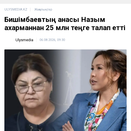
ULYSMEDIA.KZ
Жаңалықтар
Бишімбаевтың анасы Назым
Қахарманнан 25 млн теңге талап етті
Ulysmedia
06.08.2026, 09:30