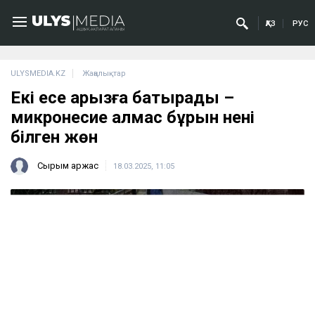
ҚАЗ
РУС
ULYSMEDIA.KZ
Жаңалықтар
Екі есе қарызға батырады –
микронесие алмас бұрын нені
білген жөн
Сырым Қаржас
18.03.2025, 11:05