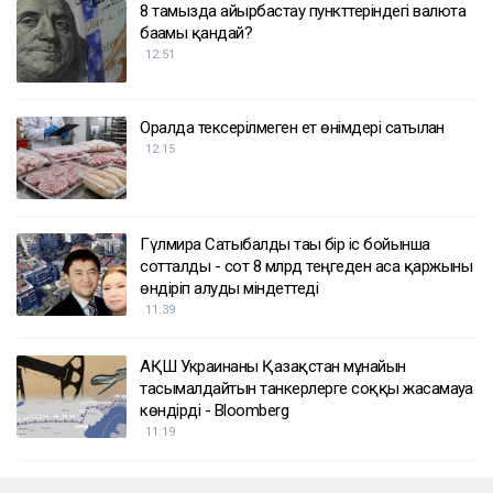
ҚАЗІР ОҚЫЛЫП ЖАТЫР
8 тамызда айырбастау пункттеріндегі валюта
бағамы қандай?
12:51
Оралда тексерілмеген ет өнімдері сатылған
12:15