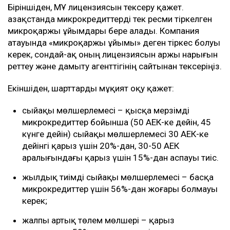
Біріншіден, МҚҰ лицензиясын тексеру қажет.
Қазақстанда микрокредиттерді тек ресми тіркелген
микроқаржы ұйымдары бере алады. Компания
атауында «микроқаржы ұйымы» деген тіркес болуы
керек, сондай-ақ оның лицензиясын Қаржы нарығын
реттеу және дамыту агенттігінің сайтынан тексеріңіз.
Екіншіден, шарттарды мұқият оқу қажет:
сыйақы мөлшерлемесі – қысқа мерзімді
микрокредиттер бойынша (50 АЕК-ке дейін, 45
күнге дейін) сыйақы мөлшерлемесі 30 АЕК-ке
дейінгі қарыз үшін 20%-дан, 30-50 АЕК
аралығындағы қарыз үшін 15%-дан аспауы тиіс.
жылдық тиімді сыйақы мөлшерлемесі – басқа
микрокредиттер үшін 56%-дан жоғары болмауы
керек;
жалпы артық төлем мөлшері – қарыз