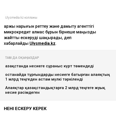
Ulysmedia.kz коллажы
Қаржы нарығын реттеу және дамыту агенттігі
микрокредит алмас бұрын бірнеше маңызды
жайтты ескеруді шақырады, деп
хабарлайды
Ulysmedia.kz
.
ТАҒЫ ДА ОҚЫҢЫЗДАР
Қазақстанда несиеге сұраныс күрт төмендеді
Қостанайда тұрғындарды несиеге батырған алаяқтың
1 млрд теңгеден астам мүлкі тәркіленді
Алаяқтар қазақстандықтарға 2 млрд теңгеге жуық
несие рәсімдеген
НЕНІ ЕСКЕРУ КЕРЕК