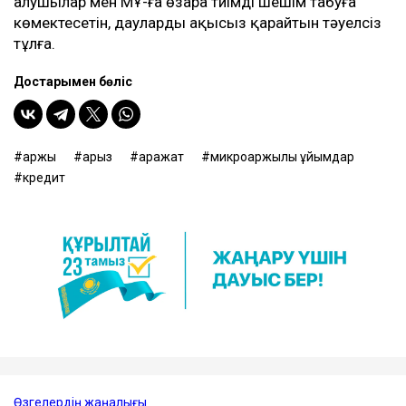
алушылар мен МҚҰ-ға өзара тиімді шешім табуға
көмектесетін, дауларды ақысыз қарайтын тәуелсіз
тұлға.
Достарыңмен бөліс
қаржы
қарыз
қаражат
микроқаржылық ұйымдар
кредит