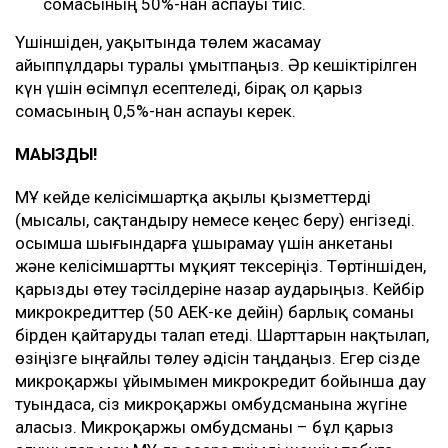
сомасының 50%-нан аспауы тиіс.
Үшіншіден, уақытында төлем жасамау
айыппұлдары туралы ұмытпаңыз. Әр кешіктірілген
күн үшін өсімпұл есептеледі, бірақ ол қарыз
сомасының 0,5%-нан аспауы керек.
МАҢЫЗДЫ!
МҚҰ кейде келісімшартқа ақылы қызметтерді
(мысалы, сақтандыру немесе кеңес беру) енгізеді.
Қосымша шығындарға ұшырамау үшін анкетаны
және келісімшартты мұқият тексеріңіз. Төртіншіден,
қарызды өтеу тәсілдеріне назар аударыңыз. Кейбір
микрокредиттер (50 АЕК-ке дейін) барлық соманы
бірден қайтаруды талап етеді. Шарттарын нақтылап,
өзіңізге ыңғайлы төлеу әдісін таңдаңыз. Егер сізде
микроқаржы ұйымымен микрокредит бойынша дау
туындаса, сіз микроқаржы омбудсманына жүгіне
аласыз. Микроқаржы омбудсманы – бұл қарыз