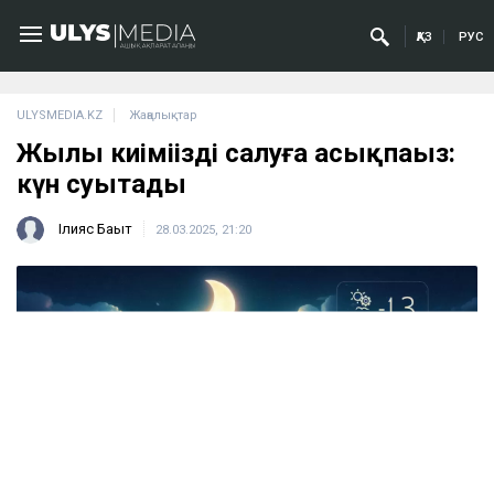
ҚАЗ
РУС
ULYSMEDIA.KZ
Жаңалықтар
Жылы киіміңізді салуға асықпаңыз:
күн суытады
Ілияс Бақыт
28.03.2025, 21:20