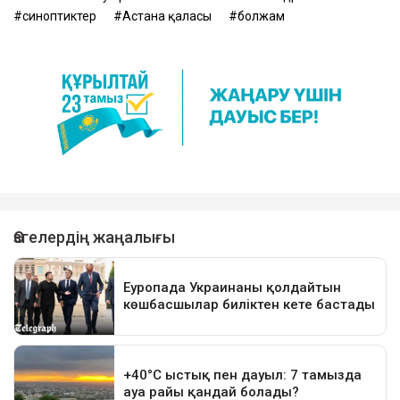
синоптиктер
Астана қаласы
болжам