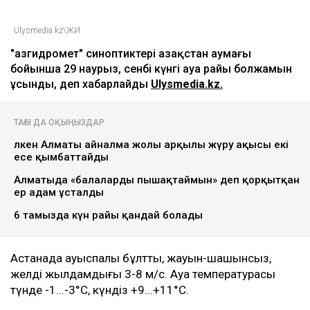
Ulysmedia.kz\ЖИ
"Қазгидромет" синоптиктері Қазақстан аумағы
бойынша 29 наурыз, сенбі күнгі ауа райы болжамын
ұсынды, деп хабарлайды
Ulysmedia.kz.
ТАҒЫ ДА ОҚЫҢЫЗДАР
Үлкен Алматы айналма жолы арқылы жүру ақысы екі
есе қымбаттайды
Алматыда «балаларды пышақтаймын» деп қорқытқан
ер адам ұсталды
6 тамызда күн райы қандай болады
Астанада ауыспалы бұлтты, жауын-шашынсыз,
желдің жылдамдығы 3-8 м/с. Ауа температурасы
түнде -1...-3°C, күндіз +9...+11°C.