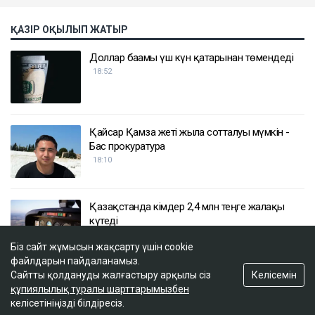
ҚАЗІР ОҚЫЛЫП ЖАТЫР
Доллар бағамы үш күн қатарынан төмендеді
18:52
Қайсар Қамза жеті жылға сотталуы мүмкін -
Бас прокуратура
18:10
Қазақстанда кімдер 2,4 млн теңге жалақы
күтеді
17:59
Біз сайт жұмысын жақсарту үшін cookie
файлдарын пайдаланамыз.
Келісемін
Сайтты қолдануды жалғастыру арқылы сіз
Тимур Турлов Нұрәлі Әлиевке тиесілі болған
құпиялылық туралы шарттарымызбен
компанияны сатып алды
келісетініңізді білдіресіз.
17:20