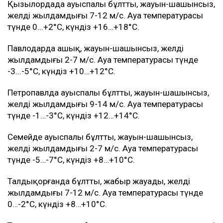
Қызылордада ауыспалы бұлтты, жауын-шашынсыз,
желдің жылдамдығы 7-12 м/с. Ауа температурасы
түнде 0...+2°C, күндіз +16…+18°C.
Павлодарда ашық, жауын-шашынсыз, желдің
жылдамдығы 2-7 м/с. Ауа температурасы түнде
-3...-5°C, күндіз +10…+12°C.
Петропавлда ауыспалы бұлтты, жауын-шашынсыз,
желдің жылдамдығы 9-14 м/с. Ауа температурасы
түнде -1…-3°C, күндіз +12…+14°C.
Семейде ауыспалы бұлтты, жауын-шашынсыз,
желдің жылдамдығы 2-7 м/с. Ауа температурасы
түнде -5…-7°C, күндіз +8…+10°C.
Талдықорғанда бұлтты, жаңбыр жауады, желдің
жылдамдығы 7-12 м/с. Ауа температурасы түнде
0…-2°C, күндіз +8…+10°C.