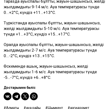
Таразда ауыспалы бұлтты, жауын-шашынсыз, желдің
жылдамдығы 9-14 м/с. Ауа температурасы түнде
0...+2°C, күндіз +11…+13°C.
Түркістанда ауыспалы бұлтты, жауын-шашынсыз,
желдің жылдамдығы 5-10 м/с. Ауа температурасы
түнде +1...+3°C, күндіз +15...+17°C.
Оралда ауыспалы бұлтты, жауын-шашынсыз, желдің
жылдамдығы 2-7 м/с. Ауа температурасы түнде
0...-2°C, күндіз +13…+15°C.
Өскеменде ашық, жауын-шашынсыз, желдің
жылдамдығы 1-6 м/с. Ауа температурасы түнде
-5…-7°C, күндіз +6…+8°C.
Достарыңмен бөліс
Алматы
ауа райы
Шымкент
Қазгидромет