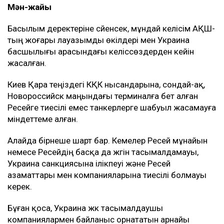
Мән-жайы
Басылым деректеріне сүйенсек, мұндай келісім АҚШ-
тың жоғары лауазымды өкілдері мен Украина
басшылығы арасындағы келіссөздерден кейін
жасалған.
Киев Қара теңіздегі КҚК нысандарына, сондай-ақ,
Новороссийск маңындағы терминалға бет алған
Ресейге тиесілі емес танкерлерге шабуыл жасамауға
міндеттеме алған.
Алайда бірнеше шарт бар. Кемелер Ресей мұнайын
немесе Ресейдің басқа да жүгін тасымалдамауы,
Украина санкциясына ілікпеуі және Ресей
азаматтары мен компанияларына тиесілі болмауы
керек.
Бұған қоса, Украина жүк тасымалдаушы
компаниялармен байланыс орнататын арнайы