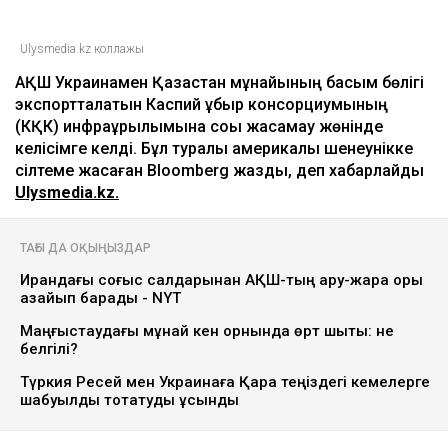
Ulysmedia.kz коллажы
АҚШ Украинамен Қазақстан мұнайының басым бөлігі
экспортталатын Каспий құбыр консорциумының
(КҚК) инфрақұрылымына соққы жасамау жөнінде
келісімге келді. Бұл туралы америкалық шенеунікке
сілтеме жасаған Bloomberg жазды, деп хабарлайды
Ulysmedia.kz.
ТАҒЫ ДА ОҚЫҢЫЗДАР
Ирандағы соғыс салдарынан АҚШ-тың қару-жарақ қоры
азайып барады - NYT
Маңғыстаудағы мұнай кен орнында өрт шықты: не
белгілі?
Түркия Ресей мен Украинаға Қара теңіздегі кемелерге
шабуылды тоқтатуды ұсынды