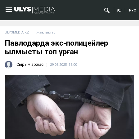
ҚАЗ
РУС
ULYSMEDIA.KZ
Жаңалықтар
Павлодарда экс-полицейлер
қылмыстық топ құрған
Сырым Қаржас
29.03.2025, 16:00