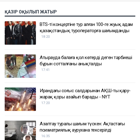
ҚАЗІР ОҚЫЛЫП ЖАТЫР
BTS-тің концертіне тур алған 100-ге жуық адам
қазақстандық туроператорға шағымданды
18:20
Атырауда балаға қол көтерді деген тәрбиеші
бұрын сотталғаны анықталды
17:41
Ирандағы соғыс салдарынан АҚШ-тың қару-
жарақ қоры азайып барады - NYT
17:20
Азаптау туралы шағым түскен: Ақтастағы
психиатриялық аурухана тексерілді
16:35