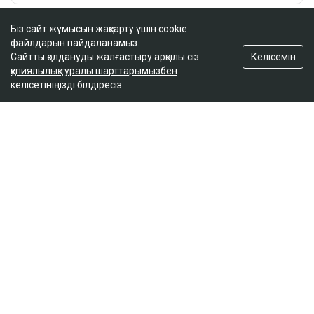
Біз сайт жұмысын жақсарту үшін cookie
файлдарын пайдаланамыз.
Келісемін
Сайтты қолдануды жалғастыру арқылы сіз
құпиялылық туралы шарттарымызбен
келісетініңізді білдіресіз.
ҚАЗІР ОҚЫЛЫП ЖАТЫР
BTS-тің концертіне тур алған 100-ге жуық адам
қазақстандық туроператорға шағымданды