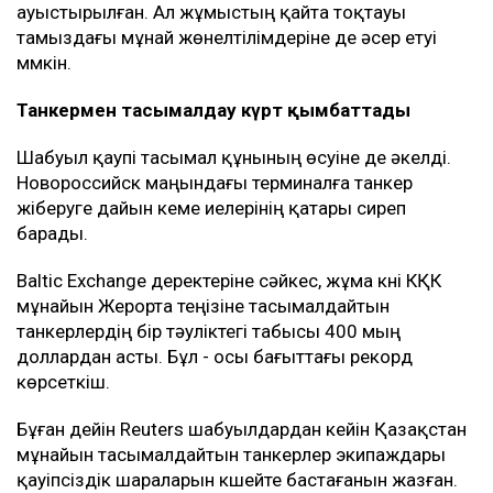
ауыстырылған. Ал жұмыстың қайта тоқтауы
тамыздағы мұнай жөнелтілімдеріне де әсер етуі
мүмкін.
Танкермен тасымалдау күрт қымбаттады
Шабуыл қаупі тасымал құнының өсуіне де әкелді.
Новороссийск маңындағы терминалға танкер
жіберуге дайын кеме иелерінің қатары сиреп
барады.
Baltic Exchange деректеріне сәйкес, жұма күні КҚК
мұнайын Жерорта теңізіне тасымалдайтын
танкерлердің бір тәуліктегі табысы 400 мың
доллардан асты. Бұл - осы бағыттағы рекорд
көрсеткіш.
Бұған дейін Reuters шабуылдардан кейін Қазақстан
мұнайын тасымалдайтын танкерлер экипаждары
қауіпсіздік шараларын күшейте бастағанын жазған.