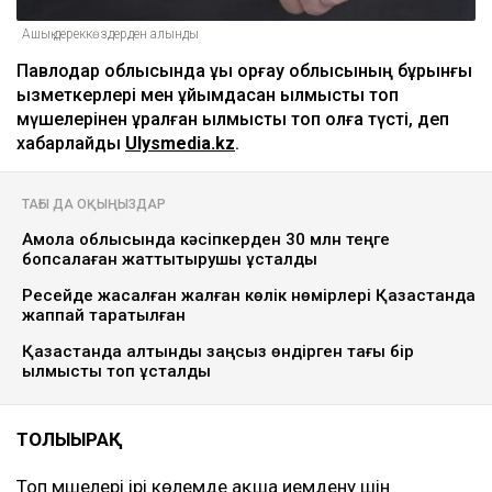
Ашық дереккөздерден алынды
Павлодар облысында құқық қорғау облысының бұрынғы
қызметкерлері мен ұйымдасқан қылмыстық топ
мүшелерінен құралған қылмыстық топ қолға түсті, деп
хабарлайды
Ulysmedia.kz
.
ТАҒЫ ДА ОҚЫҢЫЗДАР
Ақмола облысында кәсіпкерден 30 млн теңге
бопсалаған жаттықтырушы ұсталды
Ресейде жасалған жалған көлік нөмірлері Қазақстанда
жаппай таратылған
Қазақстанда алтынды заңсыз өндірген тағы бір
қылмыстық топ ұсталды
ТОЛЫҒЫРАҚ
Топ мүшелері ірі көлемде ақша иемдену үшін