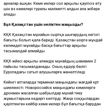
арналар ашқан. Кеме иелері сол арқылы қауіпсіз өту
үшін өз кемелері туралы мәліметті алдын ала жібере
алады.
Бұл Қазақстан үшін неліктен маңызды?
КҚК Қазақстан мұнайын сыртқа шығарудың негізгі
бағыты болып қала береді. Қазақстан әзірге мұндай
көлемдегі мұнайды басқа бағыттар арқылы
тасымалдай алмайды.
КҚК жүйесі арқылы әлемдік мұнайдың шамамен 2
пайызы тасымалданады. Оның едәуір бөлігі
Еуропадағы сатып алушыларға жөнелтіледі.
Кейінгі апталарда терминал маңындағы жағдай күрт
шиеленісті. Новороссийск маңындағы кемелерге
дронмен жасалған шабуылдар мұнай тиеу
жұмыстарына кедергі келтірді. Жаңа соққылардан
қауіптенген кейбір кеме иелері бұл бағытқа барудан