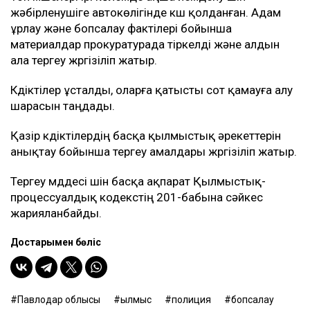
жәбірленушіге автокөлігінде күш қолданған. Адам
ұрлау және бопсалау фактілері бойынша
материалдар прокуратурада тіркелді және алдын
ала тергеу жүргізіліп жатыр.
Күдіктілер ұсталды, оларға қатысты сот қамауға алу
шарасын таңдады.
Қазір күдіктілердің басқа қылмыстық әрекеттерін
анықтау бойынша тергеу амалдары жүргізіліп жатыр.
Тергеу мүддесі үшін басқа ақпарат Қылмыстық-
процессуалдық кодекстің 201-бабына сәйкес
жарияланбайды.
Достарыңмен бөліс
Павлодар облысы
қылмыс
полиция
бопсалау