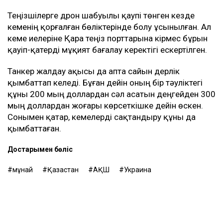
Теңізшілерге дрон шабуылы қаупі төнген кезде
кеменің қорғалған бөліктерінде болу ұсынылған. Ал
кеме иелеріне Қара теңіз порттарына кірмес бұрын
қауіп-қатерді мұқият бағалау керектігі ескертілген.
Танкер жалдау ақысы да апта сайын дерлік
қымбаттап келеді. Бұған дейін оның бір тәуліктегі
құны 200 мың доллардан сәл асатын деңгейден 300
мың доллардан жоғары көрсеткішке дейін өскен.
Сонымен қатар, кемелерді сақтандыру құны да
қымбаттаған.
Достарыңмен бөліс
мұнай
Қазақстан
АҚШ
Украина