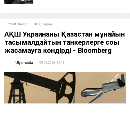
ULYSMEDIA.KZ
Жаңалықтар
АҚШ Украинаны Қазақстан мұнайын
тасымалдайтын танкерлерге соққы
жасамауға көндірді - Bloomberg
Ulysmedia
08.08.2026, 11:19