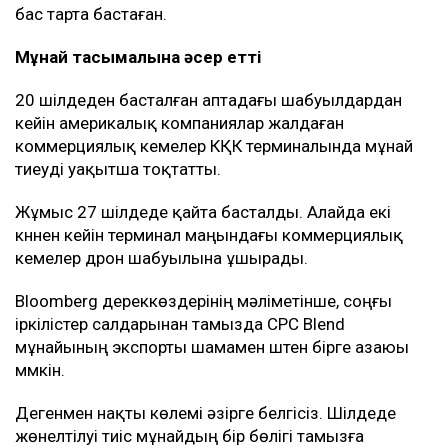
бас тарта бастаған.
Мұнай тасымалына әсер етті
20 шілдеден басталған аптадағы шабуылдардан
кейін америкалық компаниялар жалдаған
коммерциялық кемелер КҚК терминалында мұнай
тиеуді уақытша тоқтатты.
Жұмыс 27 шілдеде қайта басталды. Алайда екі
күннен кейін терминал маңындағы коммерциялық
кемелер дрон шабуылына ұшырады.
Bloomberg дереккөздерінің мәліметінше, соңғы
іркілістер салдарынан тамызда CPC Blend
мұнайының экспорты шамамен үштен бірге азаюы
мүмкін.
Дегенмен нақты көлемі әзірге белгісіз. Шілдеде
жөнелтілуі тиіс мұнайдың бір бөлігі тамызға