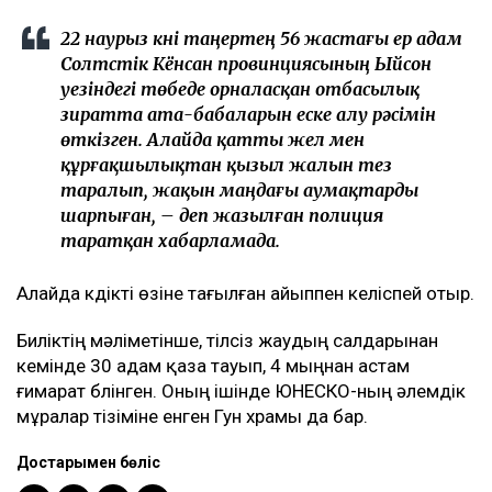
22 наурыз күні таңертең 56 жастағы ер адам
Солтүстік Кёнсан провинциясының Ыйсон
уезіндегі төбеде орналасқан отбасылық
зиратта ата-бабаларын еске алу рәсімін
өткізген. Алайда қатты жел мен
құрғақшылықтан қызыл жалын тез
таралып, жақын маңдағы аумақтарды
шарпыған, – деп жазылған полиция
таратқан хабарламада.
Алайда күдікті өзіне тағылған айыппен келіспей отыр.
Биліктің мәліметінше, тілсіз жаудың салдарынан
кемінде 30 адам қаза тауып, 4 мыңнан астам
ғимарат бүлінген. Оның ішінде ЮНЕСКО-ның әлемдік
мұралар тізіміне енген Гун храмы да бар.
Достарыңмен бөліс