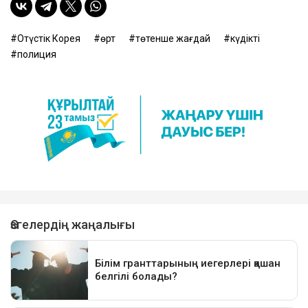
Оңтүстік Корея
өрт
төтенше жағдай
күдікті
полиция