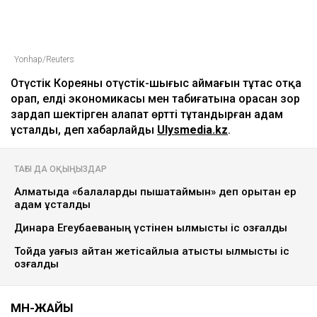
Yonhap/Reuters
Оңтүстік Кореяның оңтүстік-шығыс аймағын тұтас отқа
орап, елдің экономикасы мен табиғатына орасан зор
зардап шектірген алапат өртті тұтандырған адам
ұсталды, деп хабарлайды
Ulysmedia.kz
.
ТАҒЫ ДА ОҚЫҢЫЗДАР
Алматыда «балаларды пышақтаймын» деп қорқытқан ер
адам ұсталды
Динара Егеубаеваның үстінен қылмыстық іс қозғалды
Тойда уағыз айтқан жетісайлыққа қатысты қылмыстық іс
қозғалды
МӘН-ЖАЙЫ