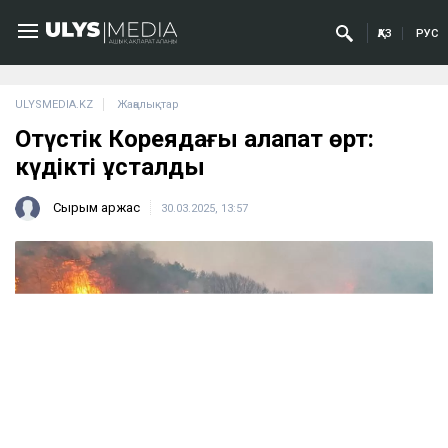
ҚАЗ
РУС
ULYSMEDIA.KZ
Жаңалықтар
Оңтүстік Кореядағы алапат өрт:
күдікті ұсталды
Сырым Қаржас
30.03.2025, 13:57