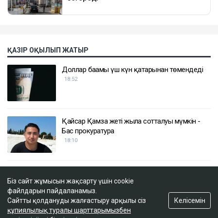
ҚАЗІР ОҚЫЛЫП ЖАТЫР
Доллар бағамы үш күн қатарынан төмендеді
18:52
Қайсар Қамза жеті жылға сотталуы мүмкін -
Бас прокуратура
18:10
Қазақстанда кімдер 2,4 млн теңге жалақы
Біз сайт жұмысын жақсарту үшін cookie
күтеді
файлдарын пайдаланамыз.
17:59
Келісемін
Сайтты қолдануды жалғастыру арқылы сіз
құпиялылық туралы шарттарымызбен