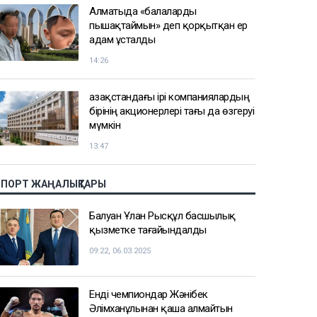
Алматыда «балаларды
пышақтаймын» деп қорқытқан ер
адам ұсталды
14:26
Қазақстандағы ірі компаниялардың
бірінің акционерлері тағы да өзгеруі
мүмкін
13:47
СПОРТ ЖАҢАЛЫҚТАРЫ
Балуан Ұлан Рысқұл басшылық
қызметке тағайындалды
09:22, 06.03.2025
Енді чемпиондар Жәнібек
Әлімханұлынан қаша алмайтын