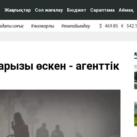
Жаңалықтар
Сол жағалау
Бюджет
Сараптама
Аймақ
адағы соғыс
#жемқорлық
#тағайындау
$
469.85
€
542.
Қ
арызы өскен - агенттік