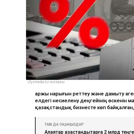
Ulysmedia.kz коллажы
Қаржы нарығын реттеу және дамыту аге
елдегі несиелену деңгейінің өскенін мә
қазақстандық бизнесте көп байқалған
ТАҒЫ ДА ОҚЫҢЫЗДАР
Алаяқтар қазақстандықтарға 2 млрд теңг