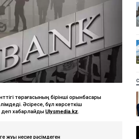
нттігі төрағасының бірінші орынбасары
лімдеді. Әсіресе, бұл көрсеткіш
, деп хабарлайды
Ulysmedia.kz
.
еге жуық несие рәсімдеген