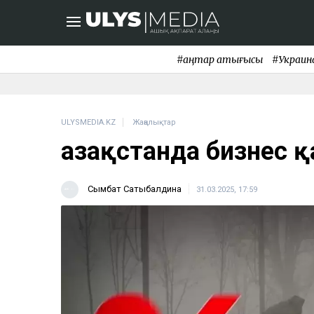
#қаңтар қақтығысы
#Украин
ULYSMEDIA.KZ
Жаңалықтар
Қазақстанда бизнес қ
Сымбат Сатыбалдина
31.03.2025, 17:59