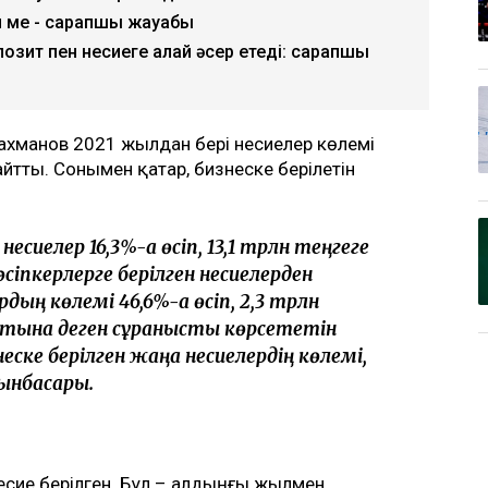
й ме - сарапшы жауабы
зит пен несиеге қалай әсер етеді: сарапшы
рахманов 2021 жылдан бері несиелер көлемі
н айтты. Сонымен қатар, бизнеске берілетін
есиелер 16,3%-ға өсіп, 13,1 трлн теңгеге
сіпкерлерге берілген несиелерден
ң көлемі 46,6%-ға өсіп, 2,3 трлн
атына деген сұранысты көрсететін
ске берілген жаңа несиелердің көлемі,
рынбасары.
несие берілген. Бұл – алдыңғы жылмен