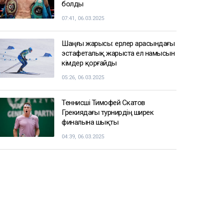
болды
07:41, 06.03.2025
Шаңғы жарысы: ерлер арасындағы
эстафеталық жарыста ел намысын
кімдер қорғайды
05:26, 06.03.2025
Теннисші Тимофей Скатов
Грекиядағы турнирдің ширек
финалына шықты
04:39, 06.03.2025