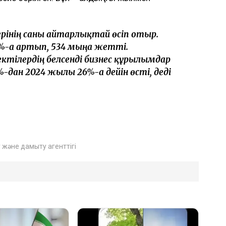
лерінің саны айтарлықтай өсіп отыр.
-ға артып, 534 мыңға жетті.
ектілердің белсенді бизнес құрылымдар
%-дан 2024 жылы 26%-ға дейін өсті, деді
және дамыту агенттігі