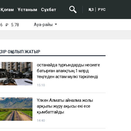
Қоғам
Ұстаным
Сұхбат
ҚАЗ
РУС
Ауа-райы
16
₽
5.78
АЗІР ОҚЫЛЫП ЖАТЫР
Қостанайда тұрғындарды несиеге
батырған алаяқтың 1 млрд
теңгеден астам мүлкі тәркіленді
15:10
Үлкен Алматы айналма жолы
арқылы жүру ақысы екі есе
қымбаттайды
14:40