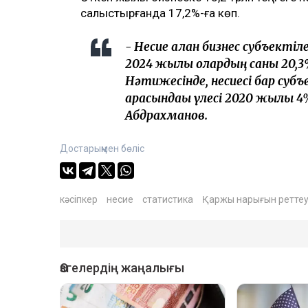
салыстырғанда 17,2%-ға көп.
- Несие алған бизнес субъекті
2024 жылы олардың саны 20,3%
Нәтижесінде, несиесі бар субъ
арасындағы үлесі 2020 жылғы 4
Абдрахманов.
Достарыңмен бөліс
кәсіпкер
несие
статистика
Қаржы нарығын реттеу 