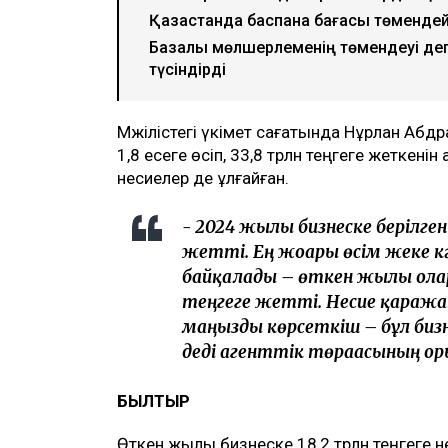
Қазақстанда баспана бағасы төменде
Базалық мөлшерлеменің төмендеуі депо
түсіндірді
Мәжілістегі үкімет сағатында Нұрлан Абд
1,8 есеге өсіп, 33,8 трлн теңгеге жеткені
несиелер де ұлғайған.
- 2024 жылы бизнеске берілген н
жетті. Ең жоғары өсім жеке кә
байқалады – өткен жылы оларды
теңгеге жетті. Несие қараж
маңызды көрсеткіш – бұл бизне
деді агенттік төрағасының о
БЫЛТЫР
Өткен жылы бизнеске 18,2 трлн теңгеге 