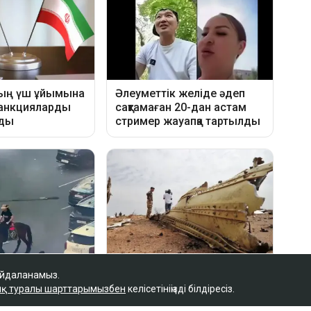
айдаланамыз.
қ туралы шарттарымызбен
келісетініңізді білдіресіз.