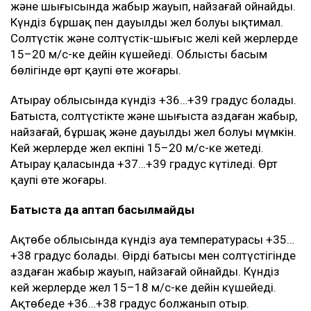
және шығысында жаңбыр жауып, найзағай ойнайды.
Күндіз бұршақ пен дауылды жел болуы ықтимал.
Солтүстік және солтүстік-шығыс желі кей жерлерде
15–20 м/с-ке дейін күшейеді. Облыстың басым
бөлігінде өрт қаупі өте жоғары.
Атырау облысында күндіз +36…+39 градус болады.
Батыста, солтүстікте және шығыста аздаған жаңбыр,
найзағай, бұршақ және дауылды жел болуы мүмкін.
Кей жерлерде жел екпіні 15–20 м/с-ке жетеді.
Атырау қаласында +37…+39 градус күтіледі. Өрт
қаупі өте жоғары.
Батыста да аптап басылмайды
Ақтөбе облысында күндіз ауа температурасы +35…
+38 градус болады. Өңірдің батысы мен солтүстігінде
аздаған жаңбыр жауып, найзағай ойнайды. Күндіз
кей жерлерде жел 15–18 м/с-ке дейін күшейеді.
Ақтөбеде +36…+38 градус болжанып отыр.