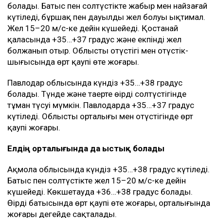
болады. Батыс пен солтүстікте жаңбыр мен найзағай
күтіледі, бұршақ пен дауылды жел болуы ықтимал.
Жел 15–20 м/с-ке дейін күшейеді. Қостанай
қаласында +35…+37 градус және екпінді жел
болжанып отыр. Облыстың оңтүстігі мен оңтүстік-
шығысында өрт қаупі өте жоғары.
Павлодар облысында күндіз +35…+38 градус
болады. Түнде және таңертең өңірдің солтүстігінде
тұман түсуі мүмкін. Павлодарда +35…+37 градус
күтіледі. Облыстың орталығы мен оңтүстігінде өрт
қаупі жоғары.
Елдің орталығында да ыстық болады
Ақмола облысында күндіз +35…+38 градус күтіледі.
Батыс пен солтүстікте жел 15–20 м/с-ке дейін
күшейеді. Көкшетауда +36…+38 градус болады.
Өңірдің батысында өрт қаупі өте жоғары, орталығында
жоғары деңгейде сақталады.