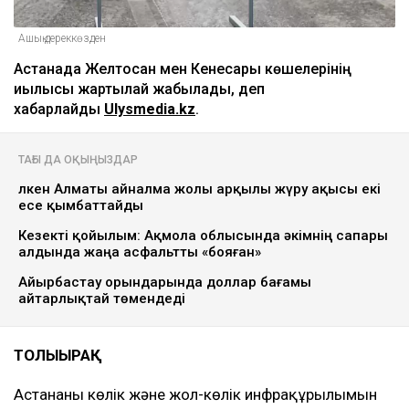
Ашық дереккөзден
Астанада Желтоқсан мен Кенесары көшелерінің
қиылысы жартылай жабылады, деп
хабарлайды
Ulysmedia.kz
.
ТАҒЫ ДА ОҚЫҢЫЗДАР
Үлкен Алматы айналма жолы арқылы жүру ақысы екі
есе қымбаттайды
Кезекті қойылым: Ақмола облысында әкімнің сапары
алдында жаңа асфальтты «бояған»
Айырбастау орындарында доллар бағамы
айтарлықтай төмендеді
ТОЛЫҒЫРАҚ
Астананың көлік және жол-көлік инфрақұрылымын