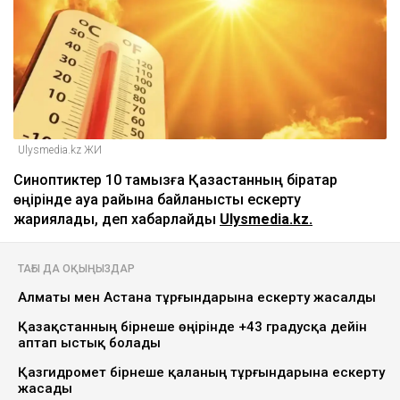
Ulysmedia.kz ЖИ
Синоптиктер 10 тамызға Қазақстанның бірқатар
өңірінде ауа райына байланысты ескерту
жариялады, деп хабарлайды
Ulysmedia.kz.
ТАҒЫ ДА ОҚЫҢЫЗДАР
Алматы мен Астана тұрғындарына ескерту жасалды
Қазақстанның бірнеше өңірінде +43 градусқа дейін
аптап ыстық болады
Қазгидромет бірнеше қаланың тұрғындарына ескерту
жасады