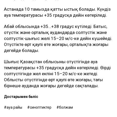
Астанада 10 тамызда қатты ыстық болады. Күндіз
ауа температурасы +35 градусқа дейін көтеріледі.
Абай облысында +35…+38 градус күтіледі. Батыс,
оңтүстік және орталық аудандарда солтүстік және
солтүстік-шығыс желі 15–20 м/с-ке дейін күшейеді.
Оңтүстікте өрт қаупі өте жоғары, орталықта жоғары
деңгейде болады.
Шығыс Қазақстан облысының оңтүстігінде ауа
температурасы +35 градусқа дейін көтеріледі. Өңірдің
солтүстігінде жел екпіні 15–20 м/с-ке жетеді.
Облыстың оңтүстігінде өрт қаупі өте жоғары, тағы
бірнеше ауданда жоғары деңгейде сақталады.
Достарыңмен бөліс
ауа райы
синоптиктер
болжам