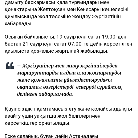
дамыту басқармасы қала тұрғындары мен
қонақтарына Желтоқсан мен Кенесары көшелерінің
қиылысында жол төсеміне жөндеу жүргізетінін
хабарлады.
Осыған байланысты, 19 сәуір күні сағат 19:00-ден
бастап 21 сәуір күні сағат 07:00-ге дейін көрсетілген
қиылыста қозғалыс жартылай жабылады.
– Жүргізушілер мен жаяу жүргіншілерден
маршруттарды алдын ала жоспарлауды
және қозғалысты ұйымдастырудағы
ықтимал өзгерістерді ескеруді сұраймыз, –
делінген хабарламада.
Қауіпсіздікті қамтамасыз ету және қолайсыздықты
азайту үшін уақытша жол белгілері мен
көрсеткіштер орнатылады.
Еске салайық, бұған дейін Астанадағы