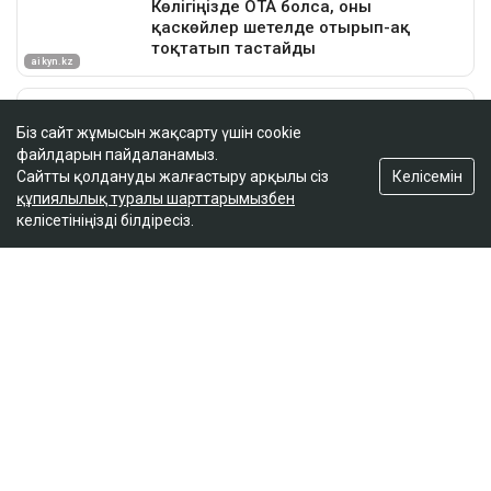
Біз сайт жұмысын жақсарту үшін cookie
файлдарын пайдаланамыз.
Келісемін
Сайтты қолдануды жалғастыру арқылы сіз
құпиялылық туралы шарттарымызбен
келісетініңізді білдіресіз.
ҚАЗІР ОҚЫЛЫП ЖАТЫР