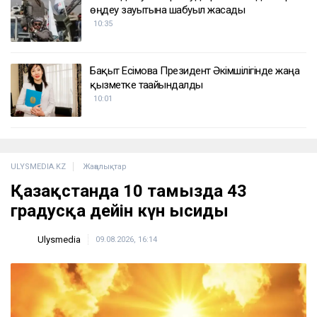
өңдеу зауытына шабуыл жасады
10:35
Бақыт Есімова Президент Әкімшілігінде жаңа
қызметке тағайындалды
10:01
ULYSMEDIA.KZ
Жаңалықтар
Қазақстанда 10 тамызда 43
градусқа дейін күн ысиды
Ulysmedia
09.08.2026, 16:14