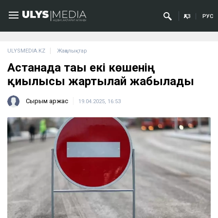
ҚАЗ
РУС
ULYSMEDIA.KZ
Жаңалықтар
Астанада тағы екі көшенің
қиылысы жартылай жабылады
Сырым Қаржас
19.04.2025, 16:53