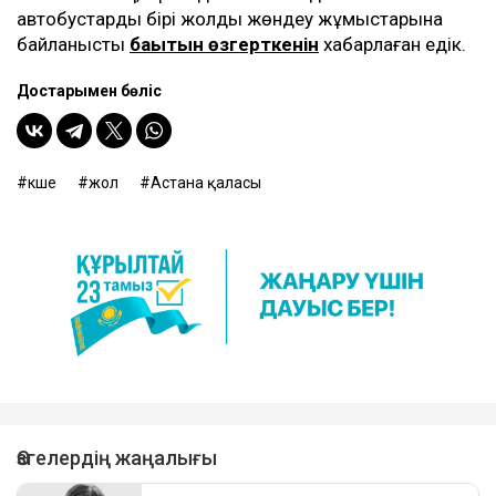
автобустардың бірі жолды жөндеу жұмыстарына
байланысты
бағытын өзгерткенін
хабарлаған едік.
Достарыңмен бөліс
көше
жол
Астана қаласы