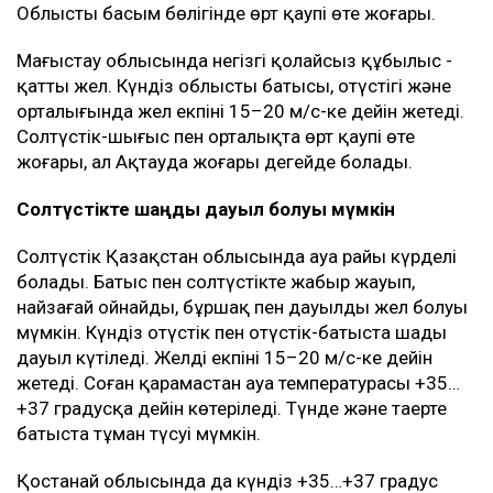
Облыстың басым бөлігінде өрт қаупі өте жоғары.
Маңғыстау облысында негізгі қолайсыз құбылыс -
қатты жел. Күндіз облыстың батысы, оңтүстігі және
орталығында жел екпіні 15–20 м/с-ке дейін жетеді.
Солтүстік-шығыс пен орталықта өрт қаупі өте
жоғары, ал Ақтауда жоғары деңгейде болады.
Солтүстікте шаңды дауыл болуы мүмкін
Солтүстік Қазақстан облысында ауа райы күрделі
болады. Батыс пен солтүстікте жаңбыр жауып,
найзағай ойнайды, бұршақ пен дауылды жел болуы
мүмкін. Күндіз оңтүстік пен оңтүстік-батыста шаңды
дауыл күтіледі. Желдің екпіні 15–20 м/с-ке дейін
жетеді. Соған қарамастан ауа температурасы +35…
+37 градусқа дейін көтеріледі. Түнде және таңертең
батыста тұман түсуі мүмкін.
Қостанай облысында да күндіз +35…+37 градус