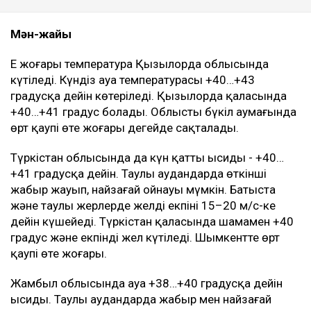
Мән-жайы
Ең жоғары температура Қызылорда облысында
күтіледі. Күндіз ауа температурасы +40…+43
градусқа дейін көтеріледі. Қызылорда қаласында
+40…+41 градус болады. Облыстың бүкіл аумағында
өрт қаупі өте жоғары деңгейде сақталады.
Түркістан облысында да күн қатты ысиды - +40…
+41 градусқа дейін. Таулы аудандарда өткінші
жаңбыр жауып, найзағай ойнауы мүмкін. Батыста
және таулы жерлерде желдің екпіні 15–20 м/с-ке
дейін күшейеді. Түркістан қаласында шамамен +40
градус және екпінді жел күтіледі. Шымкентте өрт
қаупі өте жоғары.
Жамбыл облысында ауа +38…+40 градусқа дейін
ысиды. Таулы аудандарда жаңбыр мен найзағай