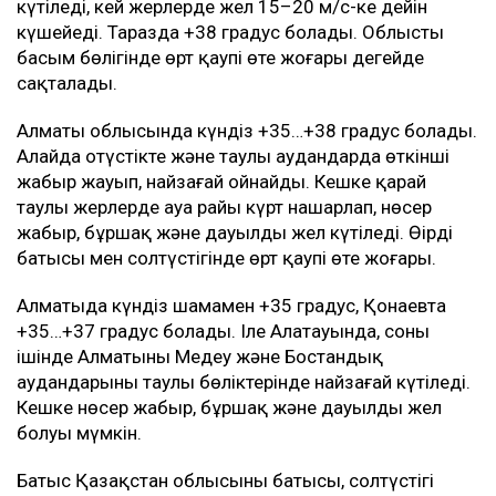
күтіледі, кей жерлерде жел 15–20 м/с-ке дейін
күшейеді. Таразда +38 градус болады. Облыстың
басым бөлігінде өрт қаупі өте жоғары деңгейде
сақталады.
Алматы облысында күндіз +35…+38 градус болады.
Алайда оңтүстікте және таулы аудандарда өткінші
жаңбыр жауып, найзағай ойнайды. Кешке қарай
таулы жерлерде ауа райы күрт нашарлап, нөсер
жаңбыр, бұршақ және дауылды жел күтіледі. Өңірдің
батысы мен солтүстігінде өрт қаупі өте жоғары.
Алматыда күндіз шамамен +35 градус, Қонаевта
+35…+37 градус болады. Іле Алатауында, соның
ішінде Алматының Медеу және Бостандық
аудандарының таулы бөліктерінде найзағай күтіледі.
Кешке нөсер жаңбыр, бұршақ және дауылды жел
болуы мүмкін.
Батыс Қазақстан облысының батысы, солтүстігі