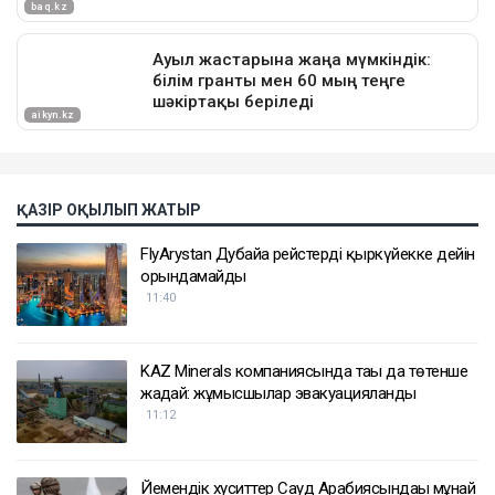
ҚАЗІР ОҚЫЛЫП ЖАТЫР
FlyArystan Дубайға рейстерді қыркүйекке дейін
орындамайды
11:40
KAZ Minerals компаниясында тағы да төтенше
жағдай: жұмысшылар эвакуацияланды
11:12
Йемендік хуситтер Сауд Арабиясындағы мұнай