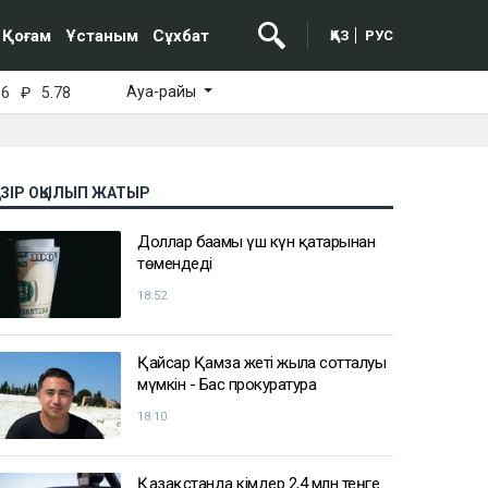
Қоғам
Ұстаным
Сұхбат
ҚАЗ
РУС
Ауа-райы
16
₽
5.78
АЗІР ОҚЫЛЫП ЖАТЫР
Доллар бағамы үш күн қатарынан
төмендеді
18:52
Қайсар Қамза жеті жылға сотталуы
мүмкін - Бас прокуратура
18:10
Қазақстанда кімдер 2,4 млн теңге