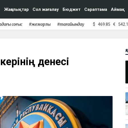
Жаңалықтар
Сол жағалау
Бюджет
Сараптама
Аймақ
адағы соғыс
#жемқорлық
#тағайындау
$
469.85
€
542.
Қ
керінің денесі