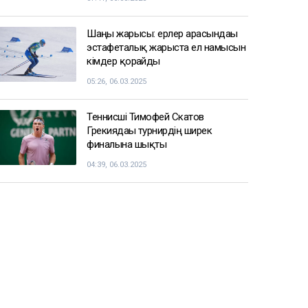
Шаңғы жарысы: ерлер арасындағы
эстафеталық жарыста ел намысын
кімдер қорғайды
05:26, 06.03.2025
Теннисші Тимофей Скатов
Грекиядағы турнирдің ширек
финалына шықты
04:39, 06.03.2025