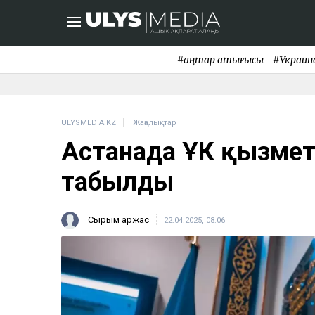
#қаңтар қақтығысы
#Украин
ULYSMEDIA.KZ
Жаңалықтар
Астанада ҰҚК қызмет
табылды
Сырым Қаржас
22.04.2025, 08:06