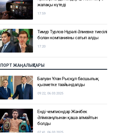
жалақы күтеді
17:59
Тимур Турлов Нұрәлі Әлиевке тиесілі
болған компанияны сатып алды
17:20
СПОРТ ЖАҢАЛЫҚТАРЫ
Балуан Ұлан Рысқұл басшылық
қызметке тағайындалды
09:22, 06.03.2025
Енді чемпиондар Жәнібек
Әлімханұлынан қаша алмайтын
болды
07:41, 06.03.2025