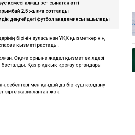
е кемесі алғаш рет сынақтан өтті
Нарымбай 2,5 жылға сотталды
лемдік деңгейдегі футбол академиясы ашылады
дерінің бірінің ауласынан ҰҚК қызметкерінің
аспасөз қызметі растады.
лған. Оқиға орнына жедел қызмет өкілдері
ры басталды. Қазір құқық қорғау органдары
ің себептері мен қандай да бір күш қолдану
т әзірге жарияланған жоқ.