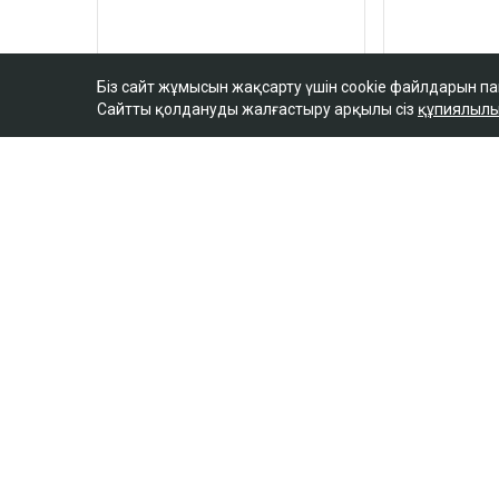
Біз сайт жұмысын жақсарту үшін cookie файлдарын п
Сайтты қолдануды жалғастыру арқылы сіз
құпиялылы
ULYSMEDIA.KZ
Жаңалықтар
100 жылқы дауына 