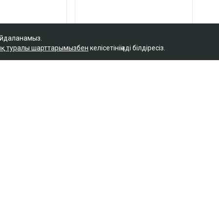
айдаланамыз.
қ туралы шарттарымызбен
келісетініңізді білдіресіз.
Қ
байланысты сотталған