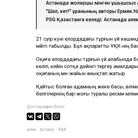
Астанада жолаушы мінген ұшқышсыз әу
"Шал, кет!" ұранының авторы Ермек 
PSG Қазақстанға келеді: Астанада ә
21 сәуір күні елордадағы тұрғын үй кешен
мәйіті табылды. Бұл ақпаратты ҰҚК-нің б
Оқиға елордадағы тұрғын үй алабында бо
келіп, кейін сотқа дейінгі тергеу амалда
оқиғаның мән-жайын анықтап жатыр.
Қайтыс болған адамның жеке басы, өлімн
белгілерінің бар-жоғы туралы ресми мәліме
Достарыңмен бөліс
өлім
астана
ҰҚК