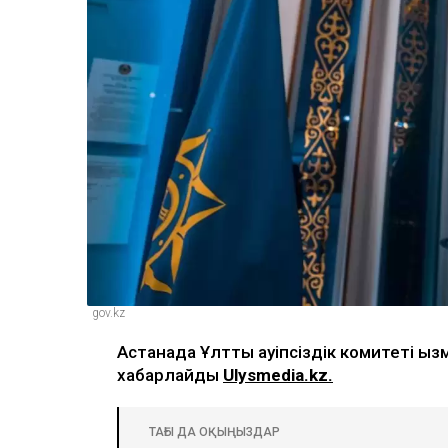
gov.kz
Астанада Ұлттық қауіпсіздік комитеті қы
хабарлайды
Ulysmedia.kz.
ТАҒЫ ДА ОҚЫҢЫЗДАР