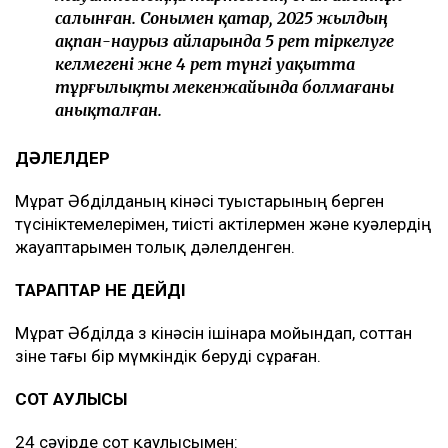
Сотталған Мұрат Әбділда 2024 жылы соттың
қаулысы негізінде қылмыстық кодекстің 72-
бабына сай бас бостандығынан айыру түріндегі
жазасының өтелмеген 2 жыл 11 күнін шартты түрде
мерзімінен бұрын босатылып, Түркістан облысының
полиция департаметінің Сауран аудандық полиция
бөліміне профилактикалық есепке алынған.
Профилиактикалық есепте тұрғанына
қарамастан, Мұрат Әбділда 2024 жылы
ортақ пайдалану орнын ластағаны үшін
ӘҚБтК 434-2 бабының 1-бөлігімен әкімшілік
жауаптылыққа тартылып, оған айыппұл
салынған. Сонымен қатар, 2025 жылдың
ақпан-наурыз айларында 5 рет тіркелуге
келмегені және 4 рет түнгі уақытта
тұрғылықты мекенжайында болмағаны
анықталған.
ДӘЛЕЛДЕР