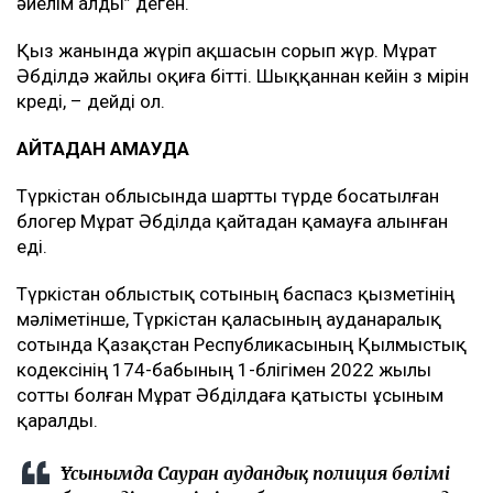
өзіне соны айтқанын есіне алады.
Мен сол кезде Мұратты қамайтынын
түсіндім. Бірақ ешкімге еш нәрсе білдірмедім.
Мұратқа “анаңмен сөйлесіп жүрсің бе”деп
едім, “жоқ” деді. “Мамаңа бар да, кешірім
сұра, ертең қамаласың” деп ескерттім.
Ертең сот сағат 10.00-де болуы керек болған.
Ол сотқа келмей, қашып кеткен, – дейді ол.
Адвокаттың сөзінше, Мұрат Әбділдә “пробация
тексермес үшін 2,5 млн теңге бердік, ол ақшаны
әйелім алды” деген.
Қыз жанында жүріп ақшасын сорып жүр. Мұрат
Әбділдә жайлы оқиға бітті. Шыққаннан кейін өз өмірін
көреді, – дейді ол.
ҚАЙТАДАН ҚАМАУДА