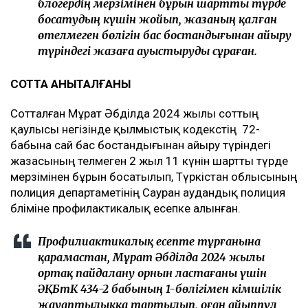
Түркістан облысында шартты түрде босатылған
блогер Мұрат Әбділда қайтадан қамауға алынған
еді.
Түркістан облыстық сотының баспасөз қызметінің
мәліметінше, Түркістан қаласының ауданаралық
сотында Қазақстан Республикасының Қылмыстық
кодексінің 174-бабының 1-бөлігімен 2022 жылы
сотты болған Мұрат Әбділдаға қатысты ұсыным
қаралды.
Ұсынымда Сауран аудандық полиция бөлімі
блогердің мерзімінен бұрын шартты түрде
босатудың күшін жойып, жазаның қалған
өтелмеген бөлігін бас бостандығынан айыру
түріндегі жазаға ауыстыруды сұраған.
СОТТА АНЫҚТАЛҒАНЫ