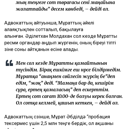
АДВОКАТ НЕ ДЕЙДІ
Адвокат блогермен бір рет көріскен кезде Мұрат
Әбділдәнің қайтадан қамалатынын білгенін айтты.
9 сәуір күні Мұрат бізді әйелінің туған күніне
шақырды. Ертең сот деген күні Мұрат
сенімді отырды. “Мура, сот болатынын неге
айтпадың?” деп едім, ол “Жантөре қатыса
салады” деді. “Шешіп қойған” деді. Сөйтсем,
әйелі Мұраттан 600 мың теңге алып, сот
төрағасымен шешем деген. Мен оған “600
мың теңгеге сот төрағасы сені маңайына
жолатпайды” десем көнбеді, – дейді ол.
Адвокаттың айтуынша, Мұраттың әйелі
алаяқтықпен сотталып, бақылауға
алынған. Әділетхан Молдахан сол кезде Мұратты
ресми органдар аңдып жүргенін, оның біреуі тіпті