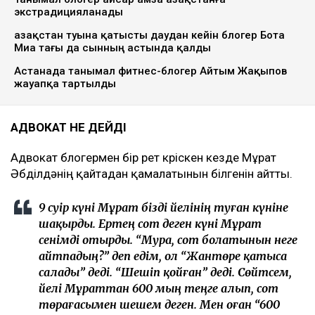
скриншот
Адвокат Әділетхан Молдахан блогер Мұрат Әбділдә
неліктен қайтадан қамауға алынғанын айтып берді,
деп хабарлайды
Ulysmedia.kz.
ТАҒЫ ДА ОҚЫҢЫЗДАР
Танымал блогер Қайсар Қамза Қазақстанға
экстрадицияланады
Қазақстан туына қатысты даудан кейін блогер Бота
Миа тағы да сынның астында қалды
Астанада танымал фитнес-блогер Айтым Жақыпов
жауапқа тартылды