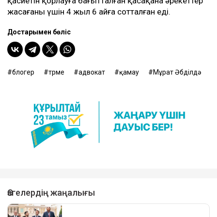
жазаның қалған өтелмеген бөлігі 2 жыл 11
күнін бас бостандығынан айыру түріндегі
жазаға ауыстырылды.
Мұрат Әбділда сот залында қамауға алынды. Қаулы
заңды күшіне енген жоқ.
БЛОГЕР НЕ ҮШІН СОТТАЛДЫ
Еске салсақ, ол 2022 жылы ҚР ҚК 174-бабы, яғни,
әлеуметтік, ұлттық, рулық, нәсілдік алауыздықты
азаматтардың ұлттық ар-намысы мен қадiр-
қасиетiн қорлауға бағытталған қасақана әрекеттер
жасағаны үшін 4 жыл 6 айға сотталған еді.
Достарыңмен бөліс
блогер
түрме
адвокат
қамау
Мұрат Әбділдә