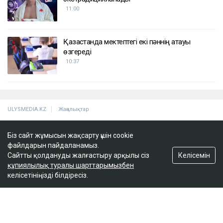
ҚАЗІР ОҚЫЛЫП ЖАТЫР
Wildberries қоймаларына жасалған шабуылдан
кейін теңге құлдырай ма
12:01
Ақтөбеде зорлық көрген 15 жастағы қыз
буллингке ұшырады
11:43
Танымал блогер Қайсар Қамза Қазақстанға
Біз сайт жұмысын жақсарту үшін cookie
экстрадицияланады
файлдарын пайдаланамыз.
11:00
Келісемін
Сайтты қолдануды жалғастыру арқылы сіз
құпиялылық туралы шарттарымызбен
келісетініңізді білдіресіз.
Қазақстанда мектептегі екі пәннің атауы
өзгереді
10:37