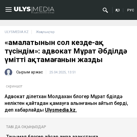
ҚАЗ
РУС
ULYSMEDIA.KZ
Жаңалықтар
«Қамалатынын сол кезде-ақ
түсіндім»: адвокат Мұрат Әбділдә
үмітті ақтамағанын жазды
Сырым Қаржас
25.04.2025, 13:51