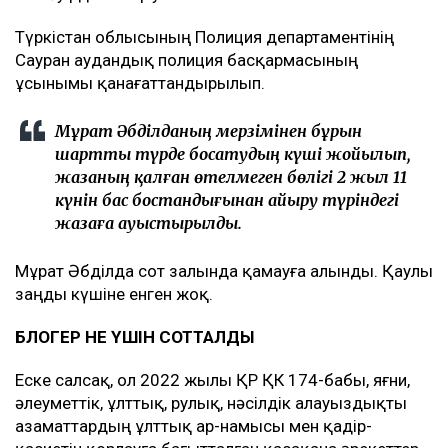
Мұрат Әбділданың кінәсі туыстарының берген
түсініктемелерімен, тиісті актілермен және куәлердің
жауаптарымен толық дәлелденген.
ТАРАПТАР НЕ ДЕЙДІ
Мұрат Әбділда өз кінәсін ішінара мойындап, соттан
өзіне тағы бір мүмкіндік беруді сұраған.
СОТ ҚАУЛЫСЫ
24 сәуірде сот қаулысымен:
Түркістан облысының Полиция департаментінің
Сауран аудандық полиция басқармасының
ұсынымы қанағаттандырылып.
Мұрат Әбділданың мерзімінен бұрын
шартты түрде босатудың күші жойылып,