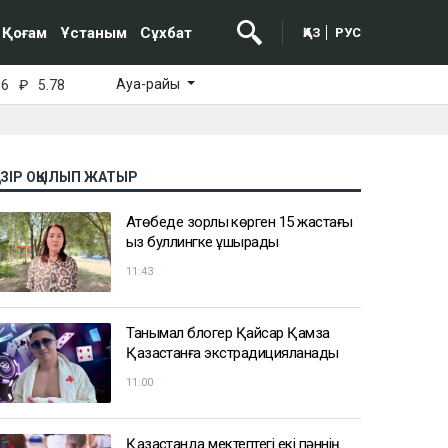
Қоғам
Ұстаным
Сұхбат
ҚАЗ
РУС
Ауа-райы
16
₽
5.78
АЗІР ОҚЫЛЫП ЖАТЫР
Ақтөбеде зорлық көрген 15 жастағы
қыз буллингке ұшырады
11:43
Танымал блогер Қайсар Қамза
Қазақстанға экстрадицияланады
11:00
Қазақстанда мектептегі екі пәннің