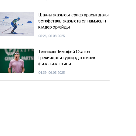
Шаңғы жарысы: ерлер арасындағы
эстафеталық жарыста ел намысын
кімдер қорғайды
05:26, 06.03.2025
Теннисші Тимофей Скатов
Грекиядағы турнирдің ширек
финалына шықты
04:39, 06.03.2025