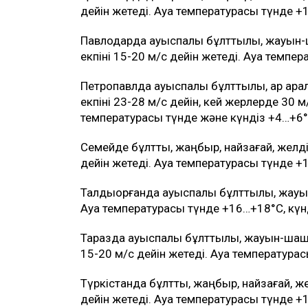
дейін жетеді. Ауа температурасы түнде +1
Павлодарда ауыспалы бұлттылық, жауын
екпіні 15-20 м/с дейін жетеді. Ауа темпе
Петропавлда ауыспалы бұлттылық, қар ар
екпіні 23-28 м/с дейін, кей жерлерде 30 
температурасы түнде және күндіз +4…+6°
Семейде бұлтты, жаңбыр, найзағай, желді
дейін жетеді. Ауа температурасы түнде +
Талдықорғанда ауыспалы бұлттылық, жа
Ауа температурасы түнде +16…+18°C, күн
Таразда ауыспалы бұлттылық, жауын-шаш
15-20 м/с дейін жетеді. Ауа температурас
Түркістанда бұлтты, жаңбыр, найзағай, ж
дейін жетеді. Ауа температурасы түнде +19