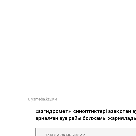
Ulysmedia.kz\ЖИ
«Қазгидромет» синоптиктері Қазақстан а
арналған ауа райы болжамы жариялад
ТАҒЫ ДА ОҚЫҢЫЗДАР