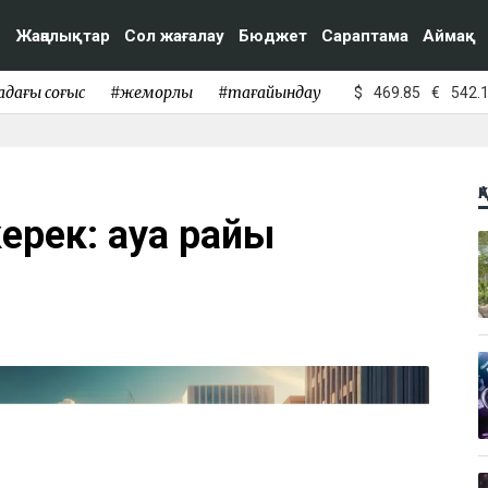
Жаңалықтар
Сол жағалау
Бюджет
Сараптама
Аймақ
адағы соғыс
#жемқорлық
#тағайындау
$
469.85
€
542.
Қ
керек: ауа райы