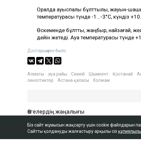
Оралда ауыспалы бұлттылық, жауын-шаш
температурасы түнде -1...-3°C, күндіз +1
Өскеменде бұлтты, жаңбыр, найзағай, же
дейін жетеді. Ауа температурасы түнде +1
Достарыңмен бөліс
Алматы
ауа райы
Семей
Шымкент
Қостанай
А
синоптиктер
Астана қаласы
болжам
Біз сайт жұмысын жақсарту үшін cookie файлдарын п
Сайтты қолдануды жалғастыру арқылы сіз
құпиялылы