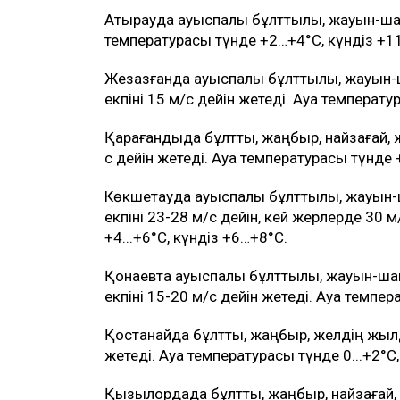
Атырауда ауыспалы бұлттылық, жауын-ш
температурасы түнде +2…+4°C, күндіз +1
Жезқазғанда ауыспалы бұлттылық, жауын
екпіні 15 м/с дейін жетеді. Ауа температур
Қарағандыда бұлтты, жаңбыр, найзағай, 
с дейін жетеді. Ауа температурасы түнде +
Көкшетауда ауыспалы бұлттылық, жауын
екпіні 23-28 м/с дейін, кей жерлерде 30 
+4...+6°C, күндіз +6…+8°C.
Қонаевта ауыспалы бұлттылық, жауын-ш
екпіні 15-20 м/с дейін жетеді. Ауа темп
Қостанайда бұлтты, жаңбыр, желдің жылд
жетеді. Ауа температурасы түнде 0...+2°C
Қызылордада бұлтты, жаңбыр, найзағай, 