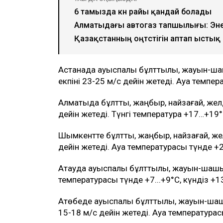
6 тамызда күн райы қандай болады
Алматыдағы автогаз тапшылығы: Энерг
Қазақстанның оңтүстігін аптап ысты
Астанада ауыспалы бұлттылық, жауын-ш
екпіні 23-25 м/с дейін жетеді. Ауа темпер
Алматыда бұлтты, жаңбыр, найзағай, жел
дейін жетеді. Түнгі температура +17…+19°
Шымкентте бұлтты, жаңбыр, найзағай, же
дейін жетеді. Ауа температурасы түнде +2
Ақтауда ауыспалы бұлттылық, жауын-шаш
температурасы түнде +7...+9°C, күндіз +13
Ақтөбеде ауыспалы бұлттылық, жауын-ша
15-18 м/с дейін жетеді. Ауа температурасы