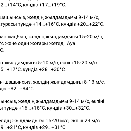
2...+14°C, күндіз +17…+19°C.
-шашынсыз, желдің жылдамдығы 9-14 м/с,
ратурасы түнде +14...+16°C, күндіз +20…+22°C.
алас жаңбыр, желдің жылдамдығы 15-20 м/с,
м/с және одан жоғары жетеді. Ауа
C.
ң жылдамдығы 5-10 м/с, екпіні 15-20 м/с
15…+17°C, күндіз +28…+30°C.
уын-шашынсыз, желдің жылдамдығы 8-13 м/с.
діз +32…+34°C.
ынсыз, желдің жылдамдығы 9-14 м/с, екпіні
ы түнде +16...+18°C, күндіз +30…+32°C.
елдің жылдамдығы 15-20 м/с, екпіні 23 м/с
...+21°C, күндіз +29...+31°C.