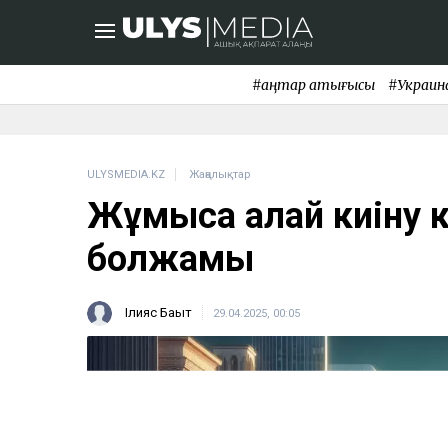
#қаңтар қақтығысы
#Украин
ULYSMEDIA.KZ
Жаңалықтар
Жұмысқа қалай киіну 
болжамы
Ілияс Бақыт
29.04.2025, 00:05