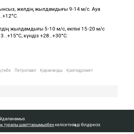
ынсыз, желдің жылдамдығы 9-14 м/с. Ауа
0…+12°C.
лдің жылдамдығы 5-10 м/с, екпіні 15-20 м/с
3...+15°C, күндіз +28…+30°C.
қтөбе
Петропавл
Қарағанды
Қазгидромет
айдаланамыз.
қ туралы шарттарымызбен
келісетініңізді білдіресіз.