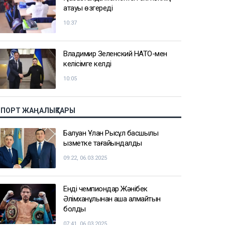
атауы өзгереді
10:37
Владимир Зеленский НАТО-мен
келісімге келді
10:05
СПОРТ ЖАҢАЛЫҚТАРЫ
Балуан Ұлан Рысқұл басшылық
қызметке тағайындалды
09:22, 06.03.2025
Енді чемпиондар Жәнібек
Әлімханұлынан қаша алмайтын
болды
07:41, 06.03.2025