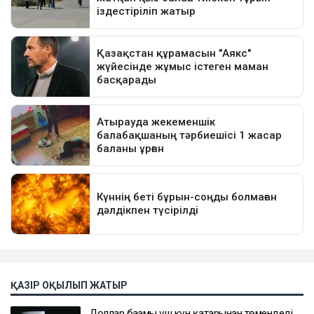
ҚАЗІР ОҚЫЛЫП ЖАТЫР
Доллар бағамы үш күн қатарынан төмендеді