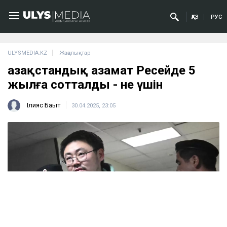
ҚАЗ
РУС
ULYSMEDIA.KZ
Жаңалықтар
Қазақстандық азамат Ресейде 5
жылға сотталды - не үшін
Ілияс Бақыт
30.04.2025, 23:05