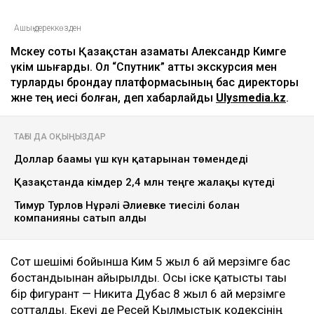
Ашық дереккөзден
Мәскеу соты Қазақстан азаматы Александр Кимге
үкім шығарды. Ол “Спутник” атты экскурсия мен
турларды брондау платформасының бас директоры
және тең иесі болған, деп хабарлайды
Ulysmedia.kz
.
ТАҒЫ ДА ОҚЫҢЫЗДАР
Доллар бағамы үш күн қатарынан төмендеді
Қазақстанда кімдер 2,4 млн теңге жалақы күтеді
Тимур Турлов Нұрәлі Әлиевке тиесілі болған
компанияны сатып алды
Сот шешімі бойынша Ким 5 жыл 6 ай мерзімге бас
бостандығынан айырылды. Осы іске қатысты тағы
бір фигурант — Никита Дубас 8 жыл 6 ай мерзімге
сотталды. Екеуі де Ресей Қылмыстық кодексінің