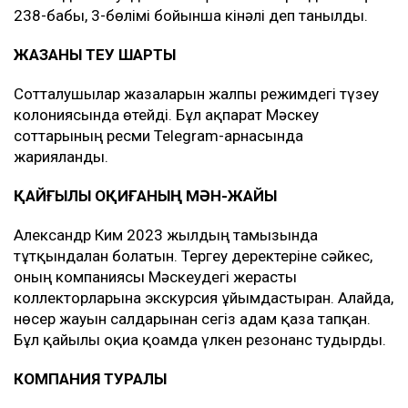
238-бабы, 3-бөлімі бойынша кінәлі деп танылды.
ЖАЗАНЫ ӨТЕУ ШАРТЫ
Сотталушылар жазаларын жалпы режимдегі түзеу
колониясында өтейді. Бұл ақпарат Мәскеу
соттарының ресми Telegram-арнасында
жарияланды.
ҚАЙҒЫЛЫ ОҚИҒАНЫҢ МӘН-ЖАЙЫ
Александр Ким 2023 жылдың тамызында
тұтқындалған болатын. Тергеу деректеріне сәйкес,
оның компаниясы Мәскеудегі жерасты
коллекторларына экскурсия ұйымдастырған. Алайда,
нөсер жауын салдарынан сегіз адам қаза тапқан.
Бұл қайғылы оқиға қоғамда үлкен резонанс тудырды.
КОМПАНИЯ ТУРАЛЫ