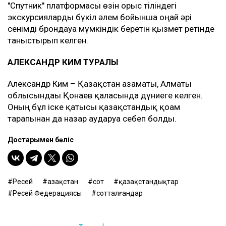
"Спутник" платформасы өзін орыс тіліндегі
экскурсияларды бүкіл әлем бойынша оңай әрі
сенімді брондауға мүмкіндік беретін қызмет ретінде
таныстырып келген.
АЛЕКСАНДР КИМ ТУРАЛЫ
Александр Ким – Қазақстан азаматы, Алматы
облысындағы Қонаев қаласында дүниеге келген.
Оның бұл іске қатысы қазақстандық қоғам
тарапынан да назар аударуға себеп болды.
Достарыңмен бөліс
Ресей
Қазақстан
сот
қазақстандықтар
Ресей Федерациясы
сотталғандар