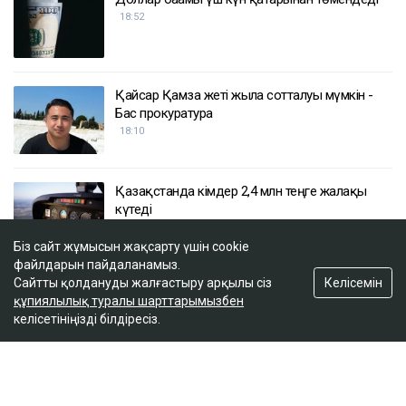
18:52
Қайсар Қамза жеті жылға сотталуы мүмкін -
Бас прокуратура
18:10
Қазақстанда кімдер 2,4 млн теңге жалақы
күтеді
17:59
Біз сайт жұмысын жақсарту үшін cookie
файлдарын пайдаланамыз.
Келісемін
Сайтты қолдануды жалғастыру арқылы сіз
Тимур Турлов Нұрәлі Әлиевке тиесілі болған
құпиялылық туралы шарттарымызбен
компанияны сатып алды
келісетініңізді білдіресіз.
17:20