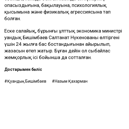
опасыздығына, бақылауына, психологиялық
қысымына және физикалық агрессиясына тап
болған.
Еске салайық, бұрынғы ұлттық экономика министрі
Қуандық Бишімбаев Салтанат Нүкенованы өлтіргені
үшін 24 жылға бас бостандығынан айырылып,
жазасын өтеп жатыр. Бұған дейін ол сыбайлас
жемқорлық ісі бойынша да сотталған.
Достарыңмен бөліс
Қуандық Бишімбаев
Назым Қахарман