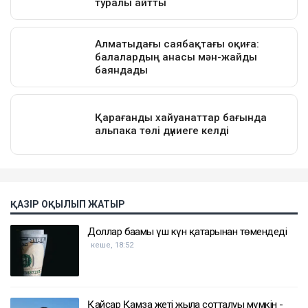
ҚАЗІР ОҚЫЛЫП ЖАТЫР
Доллар бағамы үш күн қатарынан төмендеді
кеше, 18:52
Қайсар Қамза жеті жылға сотталуы мүмкін -