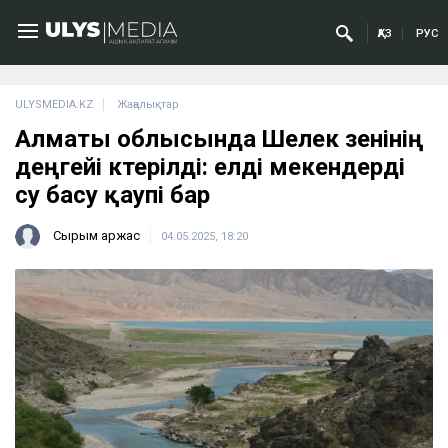
ҚАЗ
РУС
ULYSMEDIA.KZ
Жаңалықтар
Алматы облысында Шелек өзенінің
деңгейі көтерілді: елді мекендерді
су басу қаупі бар
Сырым Қаржас
04.05.2025, 18:20