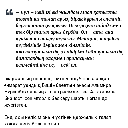
– Бұл – кейінгі екі жылдағы маған қатысты
төртінші талап арыз, бірақ бұрынғы енемнің
берген алғашқы арызы. Осы уақыт ішінде мен
тек бір талап арыз бердім. Ол – ата-ана
құқығынан айыру туралы. Меніңше, олардың
түсінігінде бәріне мен кінәлімін:
ажырасқаныма да, өз пікірімді айтқаныма да,
балалардың олармен араласқысы
келмейтініне де, – деді ол.
Қахарманның сөзінше, фитнес-клуб орналасқан
ғимарат Қуандық Бишімбаевтың анасы Альмира
Нұрлыбекованың атына рәсімделген. Ал Қахарман
бизнесті сенімгерлік басқару шарты негізінде
жүргізген.
Енді осы келісім оның үстінен қаржылық талап
қоюға негіз болып отыр.