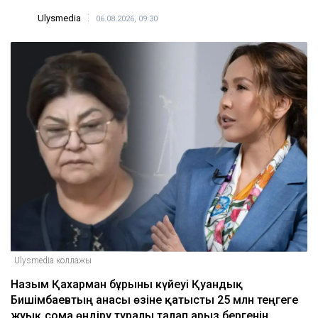
Ulysmedia
06.08.2026, 09:30
Ulysmedia коллажы
Назым Қахарман бұрынғы күйеуі Қуандық
Бишімбаевтың анасы өзіне қатысты 25 млн теңгеге
жуық сома өндіру туралы талап арыз бергенін