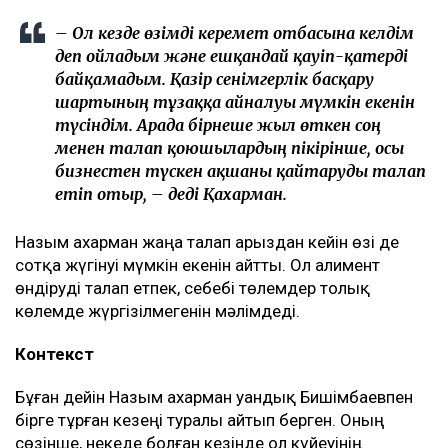
– Ол кезде өзімді керемет отбасына келдім
деп ойладым және ешқандай қауіп-қатерді
байқамадым. Қазір сенімгерлік басқару
шартының тұзаққа айналуы мүмкін екенін
түсіндім. Арада бірнеше жыл өткен соң
менен талап қоюшылардың пікірінше, осы
бизнестен түскен ақшаны қайтаруды талап
етіп отыр, – деді Қахарман.
Назым Қахарман жаңа талап арыздан кейін өзі де
сотқа жүгінуі мүмкін екенін айтты. Ол алимент
өндіруді талап етпек, себебі төлемдер толық
көлемде жүргізілмегенін мәлімдеді.
Контекст
Бұған дейін Назым Қахарман Қуандық Бишімбаевпен
бірге тұрған кезеңі туралы айтып берген. Оның
сөзінше, некеде болған кезінде ол күйеуінің