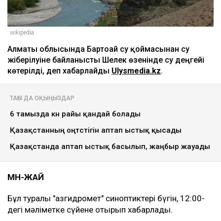
wikipedia
Алматы облысында Бартоғай су қоймасынан су
жіберілуіне байланысты Шелек өзенінде су деңгейі
көтерілді, деп хабарлайды
Ulysmedia.kz
.
ТАҒЫ ДА ОҚЫҢЫЗДАР
6 тамызда күн райы қандай болады
Қазақстанның оңтүстігін аптап ыстық қысады
Қазақстанда аптап ыстық басылып, жаңбыр жауады
МӘН-ЖАЙ
Бұл туралы "Қазгидромет" синоптиктері бүгін, 12:00-
дегі мәліметке сүйене отырып хабарлады.