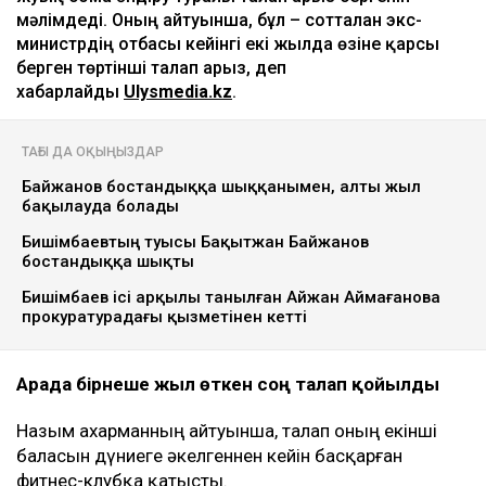
мәлімдеді. Оның айтуынша, бұл – сотталған экс-
министрдің отбасы кейінгі екі жылда өзіне қарсы
берген төртінші талап арыз, деп
хабарлайды
Ulysmedia.kz
.
ТАҒЫ ДА ОҚЫҢЫЗДАР
Байжанов бостандыққа шыққанымен, алты жыл
бақылауда болады
Бишімбаевтың туысы Бақытжан Байжанов
бостандыққа шықты
Бишімбаев ісі арқылы танылған Айжан Аймағанова
прокуратурадағы қызметінен кетті
Арада бірнеше жыл өткен соң талап қойылды
Назым Қахарманның айтуынша, талап оның екінші
баласын дүниеге әкелгеннен кейін басқарған
фитнес-клубқа қатысты.