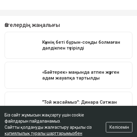
Біз сайт жұмысын жақсарту үшін cookie
файлдарын пайдаланамыз.
Келісемін
Сайтты қолдануды жалғастыру арқылы сіз
құпиялылық туралы шарттарымызбен