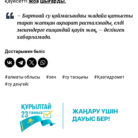
қауесетті
жоққа шығарды.
– Бартоғай су қоймасындағы жағдайға қатысты
тарап жатқан ақпарат расталмады, елді
мекендерге ешқандай қауіп жоқ, – делінген
хабарламада.
Достарыңмен бөліс
алматы облысы
өзен
су тасқыны
Қазгидромет
су деңгейі