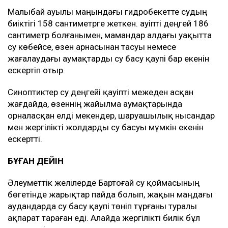
Малыбай ауылы маңындағы гидробекетте судың
биіктігі 158 сантиметрге жеткен. Қауіпті деңгей 186
сантиметр болғанымен, мамандар алдағы уақытта
су көбейсе, өзен арнасынан тасуы немесе
жағалаудағы аумақтарды су басу қаупі бар екенін
ескертіп отыр.
Синоптиктер су деңгейі қауіпті межеден асқан
жағдайда, өзеннің жайылма аумақтарында
орналасқан елді мекендер, шаруашылық нысандар
мен жергілікті жолдарды су басуы мүмкін екенін
ескертті.
БҰҒАН ДЕЙІН
Әлеуметтік желілерде Бартоғай су қоймасының
бөгетінде жарықтар пайда болып, жақын маңдағы
аудандарда су басу қаупі төніп тұрғаны туралы
ақпарат тараған еді. Алайда жергілікті билік бұл