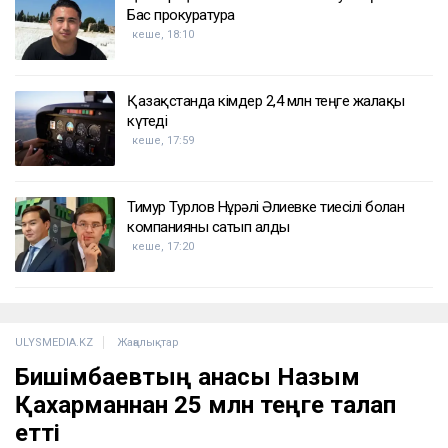
Бас прокуратура
кеше, 18:10
Қазақстанда кімдер 2,4 млн теңге жалақы
күтеді
кеше, 17:59
Тимур Турлов Нұрәлі Әлиевке тиесілі болған
компанияны сатып алды
кеше, 17:20
ULYSMEDIA.KZ
Жаңалықтар
Бишімбаевтың анасы Назым
Қахарманнан 25 млн теңге талап
етті